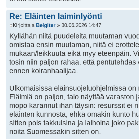
Re: Eläinten laiminlyönti
Kirjoittaja
Belgiter
» 30.06.2026 14:47
Kyllähän niitä puudeleita muutaman vuod
omistaa ensin muutaman, niitä ei erotte
mukaan/leikkuuta eikä myy eteenpäin. V
tosin niin paljon rahaa, että pentutehda
ennen koiranhaalijaa.
Ulkomaisissa eläinsuojeluohjelmissa on no
Eläimiä on paljon, talo näyttää varaston ja
mopo karannut ihan täysin: resurssit ei ri
eläinten kunnosta, ehkä omakin kunto h
sitten pois takkuisina ja laihoina joko pak
noita Suomessakin sitten on.