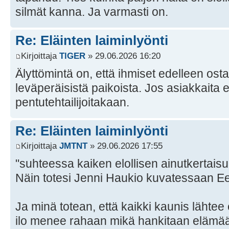
silmät kanna. Ja varmasti on.
Re: Eläinten laiminlyönti
Kirjoittaja
TlGER
» 29.06.2026 16:20
Älyttömintä on, että ihmiset edelleen osta
leväperäisistä paikoista. Jos asiakkaita ei o
pentutehtailijoitakaan.
Re: Eläinten laiminlyönti
Kirjoittaja
JMTNT
» 29.06.2026 17:55
"suhteessa kaiken elollisen ainutkertais
Näin totesi Jenni Haukio kuvatessaan E
Ja minä totean, että kaikki kaunis lähtee 
ilo menee rahaan mikä hankitaan elämää 