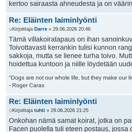
kertoo sairaasta ahneudesta ja on väärin
Re: Eläinten laiminlyönti
Kirjoittaja
Darre
» 29.06.2026 20:46
Tämä villakoiratapaus on ihan sanoink
Toivottavasti kerrankin tulisi kunnon rang
sakkoja, mutta se lienee turha toivo. Mut
hoidettua kuntoon ja niille löydetään uude
"Dogs are not our whole life, but they make our l
- Roger Caras
Re: Eläinten laiminlyönti
Kirjoittaja
tuhti
» 29.06.2026 21:25
Onkohan nämä samat koirat, jotka on par
Facen puolella tuli eteen postaus, jossa