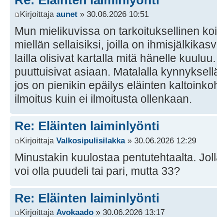
Kirjoittaja
aunet
» 30.06.2026 10:51
Mun mielikuvissa on tarkoituksellinen k
miellän sellaisiksi, joilla on ihmisjälkikasvu
lailla olisivat kartalla mitä hänelle kuuluu
puuttuisivat asiaan. Matalalla kynnyksellä 
jos on pienikin epäilys eläinten kaltoink
ilmoitus kuin ei ilmoitusta ollenkaan.
Re: Eläinten laiminlyönti
Kirjoittaja
Valkosipulisilakka
» 30.06.2026 12:29
Minustakin kuulostaa pentutehtaalta. Jol
voi olla puudeli tai pari, mutta 33?
Re: Eläinten laiminlyönti
Kirjoittaja
Avokaado
» 30.06.2026 13:17