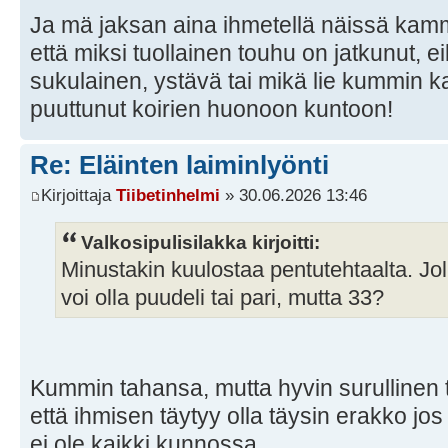
Ja mä jaksan aina ihmetellä näissä kamm
että miksi tuollainen touhu on jatkunut, e
sukulainen, ystävä tai mikä lie kummin k
puuttunut koirien huonoon kuntoon!
Re: Eläinten laiminlyönti
Kirjoittaja
Tiibetinhelmi
» 30.06.2026 13:46
Valkosipulisilakka kirjoitti:
Minustakin kuulostaa pentutehtaalta. Jo
voi olla puudeli tai pari, mutta 33?
Kummin tahansa, mutta hyvin surullinen t
että ihmisen täytyy olla täysin erakko jo
ei ole kaikki kunnossa.