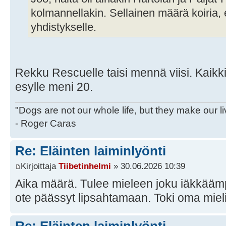
kolmannellakin. Sellainen määrä koiria, e
yhdistykselle.
Rekku Rescuelle taisi mennä viisi. Kaikki
esylle meni 20.
"Dogs are not our whole life, but they make our l
- Roger Caras
Re: Eläinten laiminlyönti
Kirjoittaja
Tiibetinhelmi
» 30.06.2026 10:39
Aika määrä. Tulee mieleen joku iäkkääm
ote päässyt lipsahtamaan. Toki oma miel
Re: Eläinten laiminlyönti