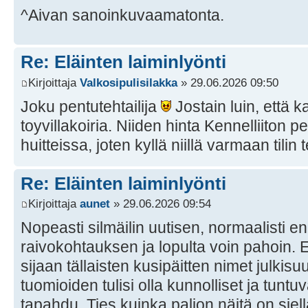
^Aivan sanoinkuvaamatonta.
Re: Eläinten laiminlyönti
Kirjoittaja
Valkosipulisilakka
» 29.06.2026 09:50
Joku pentutehtailija
Jostain luin, että kai
toyvillakoiria. Niiden hinta Kennelliiton p
huitteissa, joten kyllä niillä varmaan tilin 
Re: Eläinten laiminlyönti
Kirjoittaja
aunet
» 29.06.2026 09:54
Nopeasti silmäilin uutisen, normaalisti e
raivokohtauksen ja lopulta voin pahoin. 
sijaan tällaisten kusipäitten nimet julkis
tuomioiden tulisi olla kunnolliset ja tunt
tapahdu. Ties kuinka paljon näitä on siel