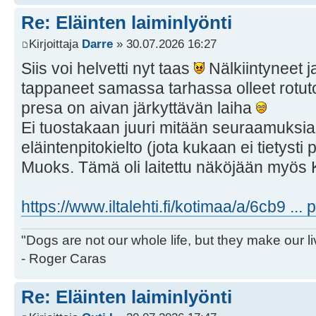
Re: Eläinten laiminlyönti
Kirjoittaja
Darre
» 30.07.2026 16:27
Siis voi helvetti nyt taas
Nälkiintyneet j
tappaneet samassa tarhassa olleet rotut
presa on aivan järkyttävän laiha
Ei tuostakaan juuri mitään seuraamuksia
eläintenpitokielto (jota kukaan ei tietyst
Muoks. Tämä oli laitettu näköjään myös 
https://www.iltalehti.fi/kotimaa/a/6cb9 ..
"Dogs are not our whole life, but they make our l
- Roger Caras
Re: Eläinten laiminlyönti