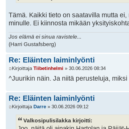
Tämä. Kaikki tieto on saatavilla mutta ei,
minulle. Ei kiinnosta mikään yksityiskoht
Jos elämä ei sinua ravistele...
(Harri Gustafsberg)
Re: Eläinten laiminlyönti
Kirjoittaja
Tiibetinhelmi
» 30.06.2026 08:34
^Juurikin näin. Ja niitä perusteluja, miksi
Re: Eläinten laiminlyönti
Kirjoittaja
Darre
» 30.06.2026 09:12
Valkosipulisilakka kirjoitti:
Joo, näitä oli ainakin Hartolan ja Päijät-