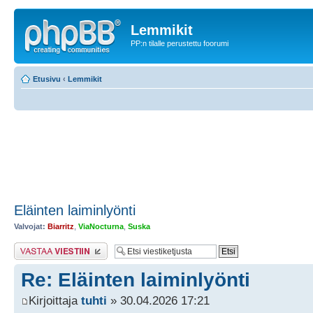
Lemmikit
PP:n tilalle perustettu foorumi
Etusivu
‹
Lemmikit
Eläinten laiminlyönti
Valvojat:
Biarritz
,
ViaNocturna
,
Suska
Lähetä vastaus
Re: Eläinten laiminlyönti
Kirjoittaja
tuhti
» 30.04.2026 17:21