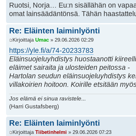
Ruotsi, Norja… Eu:n sisällähän on vapaa
omat lainsäädäntönsä. Tähän haastatteluss
Re: Eläinten laiminlyönti
Kirjoittaja
Umac
» 29.06.2026 02:29
https://yle.fi/a/74-20233783
Eläinsuojeluyhdistys huostaanotti kiireell
eläimet sairaita ja ulosteiden peitossa -
Hartolan seudun eläinsuojeluyhdistys ke
villakoirien hoitoon. Koirille etsitään myö
Jos elämä ei sinua ravistele...
(Harri Gustafsberg)
Re: Eläinten laiminlyönti
Kirjoittaja
Tiibetinhelmi
» 29.06.2026 07:23