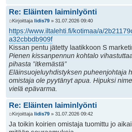
Re: Eläinten laiminlyönti
Kirjoittaja
Iidis79
» 31.07.2026 09:40
https://www.iltalehti.fi/kotimaa/a/2b211
a32cbbdb909f
Kissan pentu jätetty laatikkoon S marke
Pienen kissanpennun kohtalo vihastuttaa
pihasta ”itkemästä”
Eläinsuojeluyhdistyksen puheenjohtaja ha
omistaja ole pyytänyt apua. Hipuksi nime
vielä epävarma.
Re: Eläinten laiminlyönti
Kirjoittaja
Iidis79
» 31.07.2026 09:42
Ja toikin koirien omistaja tuomittu jo aik