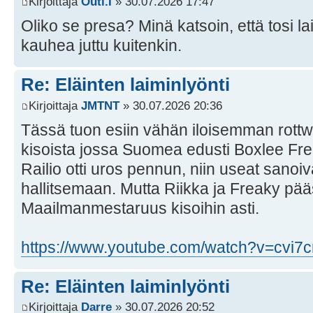
Kirjoittaja
Outi.I
» 30.07.2026 17:47
Oliko se presa? Minä katsoin, että tosi lai
kauhea juttu kuitenkin.
Re: Eläinten laiminlyönti
Kirjoittaja
JMTNT
» 30.07.2026 20:36
Tässä tuon esiin vähän iloisemman rottw
kisoista jossa Suomea edusti Boxlee Fre
Railio otti uros pennun, niin useat sanoiva
hallitsemaan. Mutta Riikka ja Freaky pääsi
Maailmanmestaruus kisoihin asti.
https://www.youtube.com/watch?v=cvi7
Re: Eläinten laiminlyönti
Kirjoittaja
Darre
» 30.07.2026 20:52