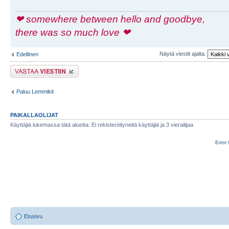
❤ somewhere between hello and goodbye,
there was so much love ❤
Näytä viestit ajalta:
Edellinen
Lähetä vastaus
Paluu Lemmikit
PAIKALLAOLIJAT
Käyttäjiä lukemassa tätä aluetta: Ei rekisteröityneitä käyttäjiä ja 3 vierailijaa
Error 
Etusivu