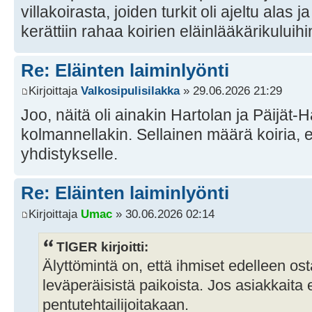
villakoirasta, joiden turkit oli ajeltu al
kerättiin rahaa koirien eläinlääkärikuluih
Re: Eläinten laiminlyönti
Kirjoittaja
Valkosipulisilakka
» 29.06.2026 21:29
Joo, näitä oli ainakin Hartolan ja Päijät-H
kolmannellakin. Sellainen määrä koiria, et
yhdistykselle.
Re: Eläinten laiminlyönti
Kirjoittaja
Umac
» 30.06.2026 02:14
TlGER kirjoitti:
Älyttömintä on, että ihmiset edelleen ost
leväperäisistä paikoista. Jos asiakkaita ei 
pentutehtailijoitakaan.