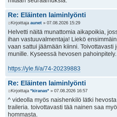
mitään seuraamuksia.
Re: Eläinten laiminlyönti
Kirjoittaja
aunet
» 07.08.2026 15:29
Helvetti näitä munattomia aikapoikia, jos
ihan vastuuvalmentaja! Liekö ensimmäine
vaan sattui jäämään kiinni. Toivottavasti 
munille. Kyseessä hevosen pahoinpitely.
https://yle.fi/a/74-20239883
Re: Eläinten laiminlyönti
Kirjoittaja
*kiranas*
» 07.08.2026 16:57
^ videolla myös naishenkilö lätki hevosta
traileria. toivottavasti tää nainen saa myö
hommasta.