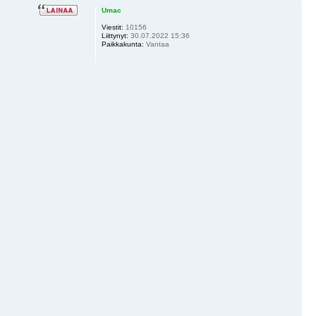
Umac
Viestit:
10156
Liittynyt:
30.07.2022 15:36
Paikkakunta:
Vantaa