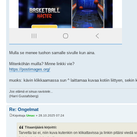
Mulla se menee tuohon samalle sivulle kun aina.
Mitenköhän muilla? Minne linkki vie?
https://postimages.org/
muoks: kävin klikkaamassa sun ^ laittamaa kuvaa kotiin liittyen, sekin 
Jos elämä ei sinua ravistele...
(Harri Gustafsberg)
Re: Ongelmat
Kirjoittaja
Umac
» 28.10.2025 07:24
Titaanijäärä kirjoitti:
Tarvetta tai ei, niin kuva kutenkin on klikattavissa ja linkin pitäisi vie