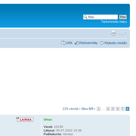
Tarkennettu haku
UKK
Rekisteröidy
Kirjaudu sisään
229 viestiä •
Sivu
8
/
8
•
...
1
4
5
6
7
8
Umac
Viestit:
10156
Liittynyt:
30.07.2022 15:36
Paikkakunta:
Vantaa