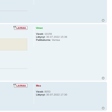
Umac
Viestit:
10156
Liittynyt:
30.07.2022 15:36
Paikkakunta:
Vantaa
Mea
Viestit:
8053
Liittynyt:
30.07.2022 17:30