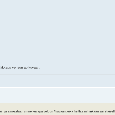
klikkaus vei sun ap kuvaan.
dä vain ja ainoastaan sinne kuvapalveluun / kuvaan, eikä heittää mihinkään zairelaisel