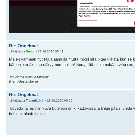
Re: Ongelmat
Kirjoittaja
Umac
» 28.10.2025 05:42
Mä en varmaan nyt tajua aamulla mutta miksi sitä pitää klikata kun se 
käteen, siinäkin se näkyy normaalisti! Sorry, tää ei ole mikään vitsi siis
Jos elämä ei sinua ravistele...
(Harri Gustafsberg)
Re: Ongelmat
Kirjoittaja
Titaanijäärä
» 28.10.2025 06:59
Tarvetta tai ei, niin kuva kutenkin on klikattavissa ja linkin pitäisi vie
tietojenkalastelusivulle...