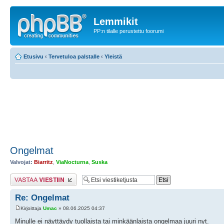
Lemmikit
PP:n tilalle perustettu foorumi
Etusivu
‹
Tervetuloa palstalle
‹
Yleistä
Ongelmat
Valvojat:
Biarritz
,
ViaNocturna
,
Suska
Lähetä vastaus
Re: Ongelmat
Kirjoittaja
Umac
» 08.06.2025 04:37
Minulle ei näyttäydy tuollaista tai minkäänlaista ongelmaa juuri nyt.