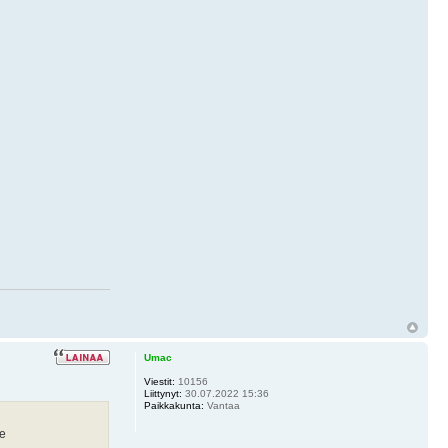
Umac
Viestit:
10156
Liittynyt:
30.07.2022 15:36
Paikkakunta:
Vantaa
le