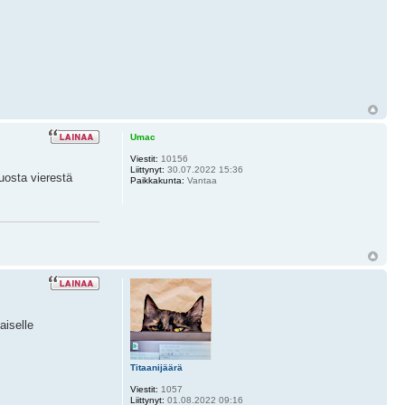
Umac
Viestit:
10156
Liittynyt:
30.07.2022 15:36
uosta vierestä
Paikkakunta:
Vantaa
aiselle
Titaanijäärä
Viestit:
1057
Liittynyt:
01.08.2022 09:16