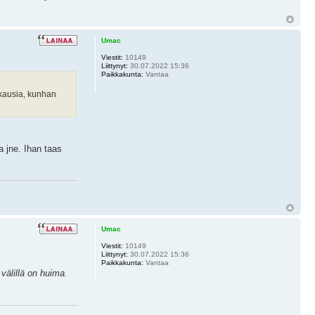
Umac
Viestit:
10149
Liittynyt:
30.07.2022 15:36
Paikkakunta:
Vantaa
ukausia, kunhan
a jne. Ihan taas
Umac
Viestit:
10149
Liittynyt:
30.07.2022 15:36
Paikkakunta:
Vantaa
välillä on huima.