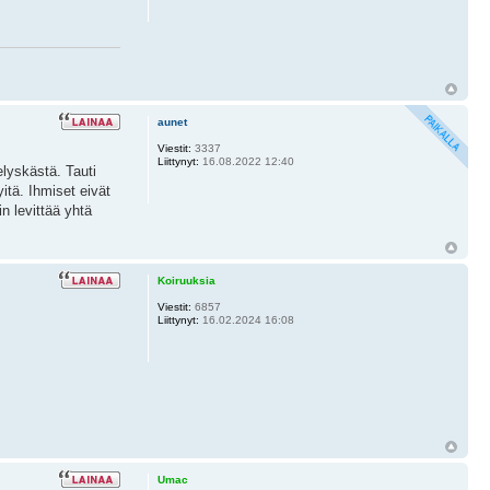
aunet
Viestit:
3337
Liittynyt:
16.08.2022 12:40
elyskästä. Tauti
itä. Ihmiset eivät
n levittää yhtä
Koiruuksia
Viestit:
6857
Liittynyt:
16.02.2024 16:08
Umac