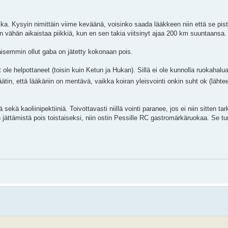
kka. Kysyin nimittäin viime keväänä, voisinko saada lääkkeen niin että se pist
en vähän aikaistaa piikkiä, kun en sen takia viitsinyt ajaa 200 km suuntaansa.
ikaisemmin ollut gaba on jätetty kokonaan pois.
le helpottaneet (toisin kuin Ketun ja Hukan). Sillä ei ole kunnolla ruokahalua,
äätin, että lääkäriin on mentävä, vaikka koiran yleisvointi onkin suht ok (lähte
kä kaoliinipektiiniä. Toivottavasti niillä vointi paranee, jos ei niin sitten t
n jättämistä pois toistaiseksi, niin ostin Pessille RC gastromärkäruokaa. Se t