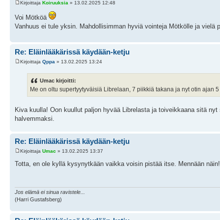
Kirjoittaja
Koiruuksia
» 13.02.2025 12:48
Voi Mötköä
Vanhuus ei tule yksin. Mahdollisimman hyviä vointeja Mötkölle ja vielä pal
Re: Eläinlääkärissä käydään-ketju
Kirjoittaja
Qppa
» 13.02.2025 13:24
Umac kirjoitti:
Me on oltu supertyytyväisiä Librelaan, 7 piikkiä takana ja nyt otin ajan 5
Kiva kuulla! Oon kuullut paljon hyvää Librelasta ja toiveikkaana sitä nyt
halvemmaksi.
Re: Eläinlääkärissä käydään-ketju
Kirjoittaja
Umac
» 13.02.2025 13:37
Totta, en ole kyllä kysynytkään vaikka voisin pistää itse. Mennään näin! 
Jos elämä ei sinua ravistele...
(Harri Gustafsberg)