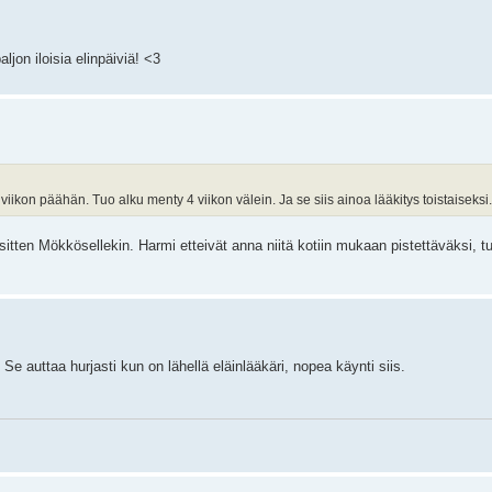
jon iloisia elinpäiviä! <3
 viikon päähän. Tuo alku menty 4 viikon välein. Ja se siis ainoa lääkitys toistaiseksi.
 sitten Mökkösellekin. Harmi etteivät anna niitä kotiin mukaan pistettäväksi, tu
Se auttaa hurjasti kun on lähellä eläinlääkäri, nopea käynti siis.