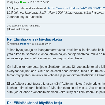
Kirjoittaja
Umac
» 10.02.2025 04:58
HS kysyi, ihmiset vastasivat:
https://www.hs.fi/talous/art-200001099432
Lääkäriin vai lopetettavaksi? - Noin 4 000 lukijaa vastasi HS:n kysely
Jutun voi myös kuunnella.
Jos elämä ei sinua ravistele...
(Harri Gustafsberg)
Re: Eläinlääkärissä käydään-ketju
Kirjoittaja
Mella M
» 10.02.2025 19:44
^ Ihan hyvä juttu ja on ihan ymmärrettävää, ettei ihmisillä riitä raha kaik
yhtä aikaa tai samana vuonna jotakin paljon hoitoja vaativaa. Mulla se 
ratkaisuja pitäisi miettiä nimenomaan myös rahan takia.
On kyllä aika karmeeta, jos eläinlääkäri tarjoaa 12 -vuotiaalle koiralle
syötyään tai juotuaan. Onko se oikeasti enää elämää, mitä tulisi tukea vars
tämän tyyppisten sairauksien kohdalla ja jatkohoitovaihtoehdoista kerrot
Elisa Aaltola sanoi tuossa jutussa näin "Aaltolan mielestä esimerkiksi k
kunhan koira ei kärsi hoidoista." Mä olen tästäkin eri mieltä. Jos on odo
siitä, jos ei lähde syöpähoitoihin vaan koira siirtyisi silloin ikäänkuin pa
Re: Eläinlääkärissä käydään-ketju