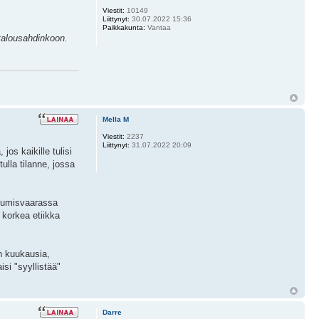
Viestit:
10149
Liittynyt:
30.07.2022 15:36
Paikkakunta:
Vantaa
 talousahdinkoon.
Mella M
Viestit:
2237
Liittynyt:
31.07.2022 20:09
jos kaikille tulisi
ulla tilanne, jossa
ehtumisvaarassa
a korkea etiikka
in kuukausia,
si "syyllistää"
Darre