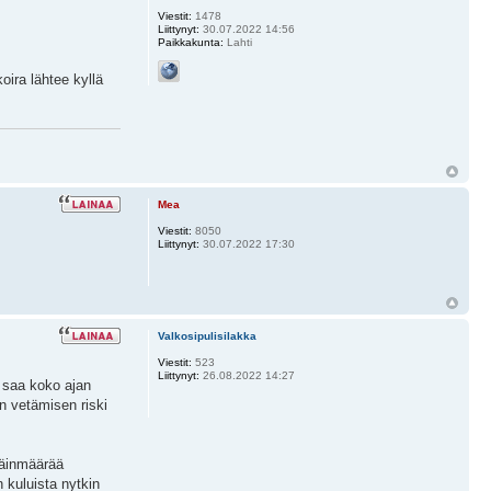
Viestit:
1478
Liittynyt:
30.07.2022 14:56
Paikkakunta:
Lahti
oira lähtee kyllä
Mea
Viestit:
8050
Liittynyt:
30.07.2022 17:30
Valkosipulisilakka
Viestit:
523
Liittynyt:
26.08.2022 14:27
a saa koko ajan
en vetämisen riski
eläinmäärää
n kuluista nytkin