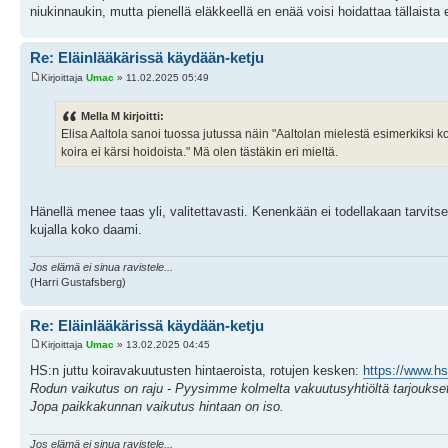
niukinnaukin, mutta pienellä eläkkeellä en enää voisi hoidattaa tällaista e
Re: Eläinlääkärissä käydään-ketju
Kirjoittaja
Umac
» 11.02.2025 05:49
Mella M kirjoitti:
Elisa Aaltola sanoi tuossa jutussa näin "Aaltolan mielestä esimerkiksi 
koira ei kärsi hoidoista." Mä olen tästäkin eri mieltä.
Hänellä menee taas yli, valitettavasti. Kenenkään ei todellakaan tarvitse 
kujalla koko daami.
Jos elämä ei sinua ravistele...
(Harri Gustafsberg)
Re: Eläinlääkärissä käydään-ketju
Kirjoittaja
Umac
» 13.02.2025 04:45
HS:n juttu koiravakuutusten hintaeroista, rotujen kesken:
https://www.hs
Rodun vaikutus on raju - Pyysimme kolmelta vakuutusyhtiöltä tarjoukset k
Jopa paikkakunnan vaikutus hintaan on iso.
Jos elämä ei sinua ravistele...