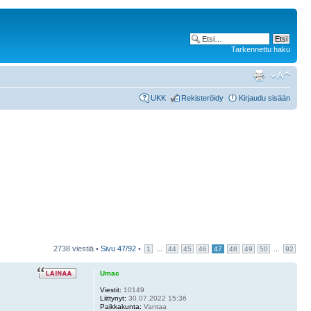
Tarkennettu haku
UKK
Rekisteröidy
Kirjaudu sisään
2738 viestiä •
Sivu
47
/
92
•
...
...
1
44
45
46
47
48
49
50
92
Umac
Viestit:
10149
Liittynyt:
30.07.2022 15:36
Paikkakunta:
Vantaa