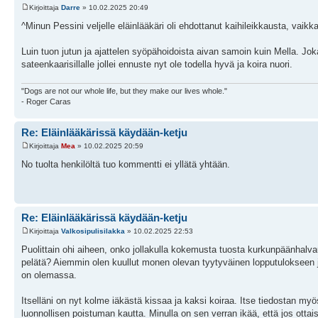
Kirjoittaja
Darre
» 10.02.2025 20:49
^Minun Pessini veljelle eläinlääkäri oli ehdottanut kaihileikkausta, vaikka
Luin tuon jutun ja ajattelen syöpähoidoista aivan samoin kuin Mella. Joka
sateenkaarisillalle jollei ennuste nyt ole todella hyvä ja koira nuori.
"Dogs are not our whole life, but they make our lives whole."
- Roger Caras
Re: Eläinlääkärissä käydään-ketju
Kirjoittaja
Mea
» 10.02.2025 20:59
No tuolta henkilöltä tuo kommentti ei yllätä yhtään.
Re: Eläinlääkärissä käydään-ketju
Kirjoittaja
Valkosipulisilakka
» 10.02.2025 22:53
Puolittain ohi aiheen, onko jollakulla kokemusta tuosta kurkunpäänhalv
pelätä? Aiemmin olen kuullut monen olevan tyytyväinen lopputulokseen ja 
on olemassa.
Itselläni on nyt kolme iäkästä kissaa ja kaksi koiraa. Itse tiedostan my
luonnollisen poistuman kautta. Minulla on sen verran ikää, että jos ottai