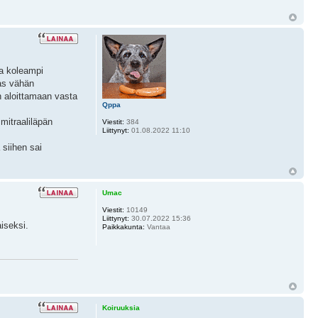
ja koleampi
aas vähän
n aloittamaan vasta
Qppa
mitraaliläpän
Viestit:
384
Liittynyt:
01.08.2022 11:10
 siihen sai
Umac
Viestit:
10149
Liittynyt:
30.07.2022 15:36
aiseksi.
Paikkakunta:
Vantaa
Koiruuksia