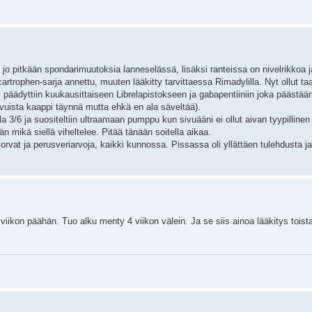
t jo pitkään spondarimuutoksia lanneselässä, lisäksi ranteissa on nivelrikkoa 
rophen-sarja annettu, muuten lääkitty tarvittaessa Rimadylilla. Nyt ollut t
 päädyttiin kuukausittaiseen Librelapistokseen ja gabapentiiniin joka päästää
hvuista kaappi täynnä mutta ehkä en ala säveltää).
 3/6 ja suositeltiin ultraamaan pumppu kun sivuääni ei ollut aivan tyypillinen 
n mikä siellä viheltelee. Pitää tänään soitella aikaa.
orvat ja perusveriarvoja, kaikki kunnossa. Pissassa oli yllättäen tulehdusta ja
 viikon päähän. Tuo alku menty 4 viikon välein. Ja se siis ainoa lääkitys toist