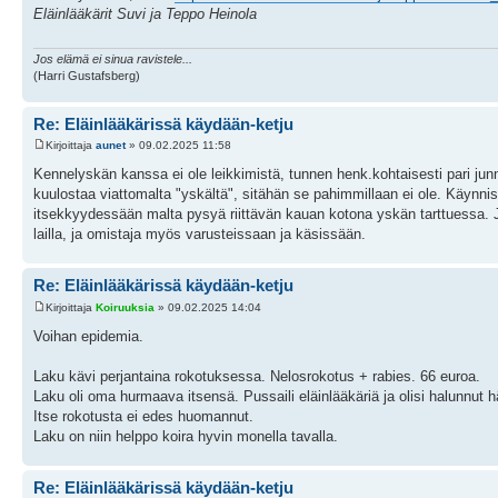
Eläinlääkärit Suvi ja Teppo Heinola
Jos elämä ei sinua ravistele...
(Harri Gustafsberg)
Re: Eläinlääkärissä käydään-ketju
Kirjoittaja
aunet
» 09.02.2025 11:58
Kennelyskän kanssa ei ole leikkimistä, tunnen henk.kohtaisesti pari junnu
kuulostaa viattomalta "yskältä", sitähän se pahimmillaan ei ole. Käynnis
itsekkyydessään malta pysyä riittävän kauan kotona yskän tarttuessa. Ja
lailla, ja omistaja myös varusteissaan ja käsissään.
Re: Eläinlääkärissä käydään-ketju
Kirjoittaja
Koiruuksia
» 09.02.2025 14:04
Voihan epidemia.
Laku kävi perjantaina rokotuksessa. Nelosrokotus + rabies. 66 euroa.
Laku oli oma hurmaava itsensä. Pussaili eläinlääkäriä ja olisi halunnut
Itse rokotusta ei edes huomannut.
Laku on niin helppo koira hyvin monella tavalla.
Re: Eläinlääkärissä käydään-ketju