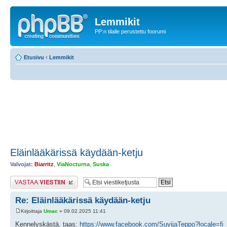
Lemmikit
PP:n tilalle perustettu foorumi
Etusivu
‹
Lemmikit
Eläinlääkärissä käydään-ketju
Valvojat:
Biarritz
,
ViaNocturna
,
Suska
Lähetä vastaus
Re: Eläinlääkärissä käydään-ketju
Kirjoittaja
Umac
» 09.02.2025 11:41
Kennelyskästä, taas:
https://www.facebook.com/SuvijaTeppo?locale=fi_