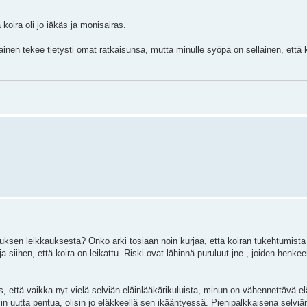
 koira oli jo iäkäs ja monisairas.
inen tekee tietysti omat ratkaisunsa, mutta minulle syöpä on sellainen, että k
auksen leikkauksesta? Onko arki tosiaan noin kurjaa, että koiran tukehtumist
siihen, että koira on leikattu. Riski ovat lähinnä puruluut jne., joiden henke
ös, että vaikka nyt vielä selviän eläinlääkärikuluista, minun on vähennettävä 
sin uutta pentua, olisin jo eläkkeellä sen ikääntyessä. Pienipalkkaisena selviä