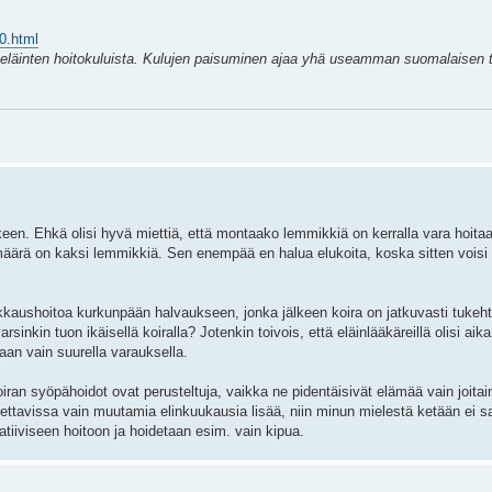
0.html
yn eläinten hoitokuluista. Kulujen paisuminen ajaa yhä useamman suomalaisen
keen. Ehkä olisi hyvä miettiä, että montaako lemmikkiä on kerralla vara hoitaa, 
määrä on kaksi lemmikkiä. Sen enempää en halua elukoita, koska sitten voisi t
 leikkaushoitoa kurkunpään halvaukseen, jonka jälkeen koira on jatkuvasti tuk
inkin tuon ikäisellä koiralla? Jotenkin toivois, että eläinlääkäreillä olisi aik
aan vain suurella varauksella.
oiran syöpähoidot ovat perusteltuja, vaikka ne pidentäisivät elämää vain joita
tettavissa vain muutamia elinkuukausia lisää, niin minun mielestä ketään ei sai
lliatiiviseen hoitoon ja hoidetaan esim. vain kipua.