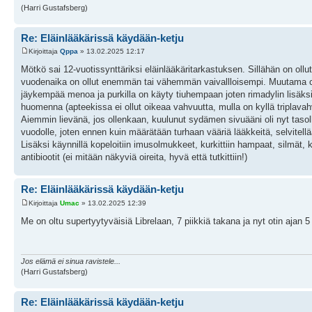
(Harri Gustafsberg)
Re: Eläinlääkärissä käydään-ketju
Kirjoittaja
Qppa
» 13.02.2025 12:17
Mötkö sai 12-vuotissynttäriksi eläinlääkäritarkastuksen. Sillähän on ollu
vuodenaika on ollut enemmän tai vähemmän vaivallloisempi. Muutama cart
jäykempää menoa ja purkilla on käyty tiuhempaan joten rimadylin lisäksi
huomenna (apteekissa ei ollut oikeaa vahvuutta, mulla on kyllä triplava
Aiemmin lievänä, jos ollenkaan, kuulunut sydämen sivuääni oli nyt tasolla
vuodolle, joten ennen kuin määrätään turhaan vääriä lääkkeitä, selvitellää
Lisäksi käynnillä kopeloitiin imusolmukkeet, kurkittiin hampaat, silmät, k
antibiootit (ei mitään näkyviä oireita, hyvä että tutkittiin!)
Re: Eläinlääkärissä käydään-ketju
Kirjoittaja
Umac
» 13.02.2025 12:39
Me on oltu supertyytyväisiä Librelaan, 7 piikkiä takana ja nyt otin ajan 5
Jos elämä ei sinua ravistele...
(Harri Gustafsberg)
Re: Eläinlääkärissä käydään-ketju