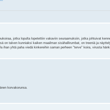
koiraa, jotka lopulta lopetettiin vakaviin seuraamuksiin, jotka johtuivat kenn
sä on talven kunniaksi kaiken maailman sisähallirumbat, on treeniä ja näyttely
 ihan yhtä paha viedä kinkereihin saman perheen "terve" koira, virusta hänki
 hänen korvakorunsa.