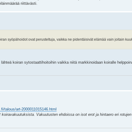
läinmäärää riittävästi.
koiran syöpähoidot ovat perusteltuja, vaikka ne pidentäisivät elämää vain joitain ku
lähteä koiran sytostaattihoitoihin vaikka niitä markkinoidaan koiralle helppoin
.fi/talous/art-2000011015146.html
oiravakuutuksista. Vakuutusten ehdoissa on isot erot ja hintaero eri rotujen 