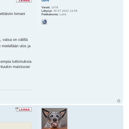
Darre
Viestit:
1478
Liittynyt:
30.07.2022 14:56
ettäisiin lomani
Paikkakunta:
Lahti
 vatsa on välillä
e mielellään ulos ja
arkempia tutkimuksia
untuukin maistuvan