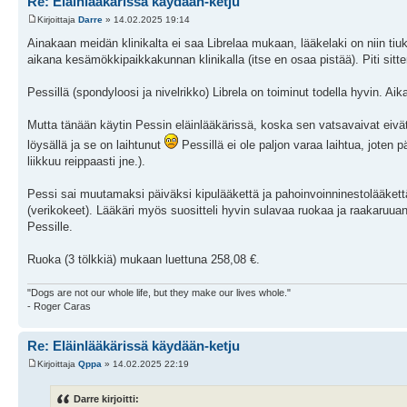
Re: Eläinlääkärissä käydään-ketju
Kirjoittaja
Darre
» 14.02.2025 19:14
Ainakaan meidän klinikalta ei saa Librelaa mukaan, lääkelaki on niin tiu
aikana kesämökkipaikkakunnan klinikalla (itse en osaa pistää). Piti sitt
Pessillä (spondyloosi ja nivelrikko) Librela on toiminut todella hyvin. A
Mutta tänään käytin Pessin eläinlääkärissä, koska sen vatsavaivat eivät o
löysällä ja se on laihtunut
Pessillä ei ole paljon varaa laihtua, joten p
liikkuu reippaasti jne.).
Pessi sai muutamaksi päiväksi kipulääkettä ja pahoinvoinninestolääkettä se
(verikokeet). Lääkäri myös suositteli hyvin sulavaa ruokaa ja raakaruua
Pessille.
Ruoka (3 tölkkiä) mukaan luettuna 258,08 €.
"Dogs are not our whole life, but they make our lives whole."
- Roger Caras
Re: Eläinlääkärissä käydään-ketju
Kirjoittaja
Qppa
» 14.02.2025 22:19
Darre kirjoitti: