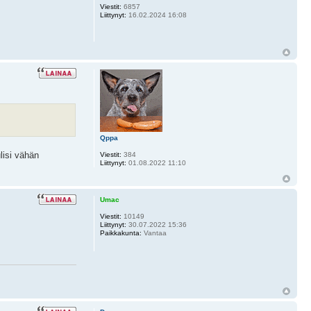
Viestit:
6857
Liittynyt:
16.02.2024 16:08
Qppa
lisi vähän
Viestit:
384
Liittynyt:
01.08.2022 11:10
Umac
Viestit:
10149
Liittynyt:
30.07.2022 15:36
Paikkakunta:
Vantaa