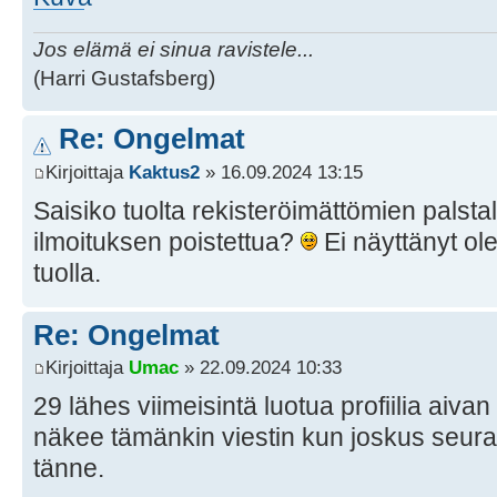
Jos elämä ei sinua ravistele...
(Harri Gustafsberg)
Re: Ongelmat
Kirjoittaja
Kaktus2
» 16.09.2024 13:15
Saisiko tuolta rekisteröimättömien palstal
ilmoituksen poistettua?
Ei näyttänyt ol
tuolla.
Re: Ongelmat
Kirjoittaja
Umac
» 22.09.2024 10:33
29 lähes viimeisintä luotua profiilia ai
näkee tämänkin viestin kun joskus seura
tänne.