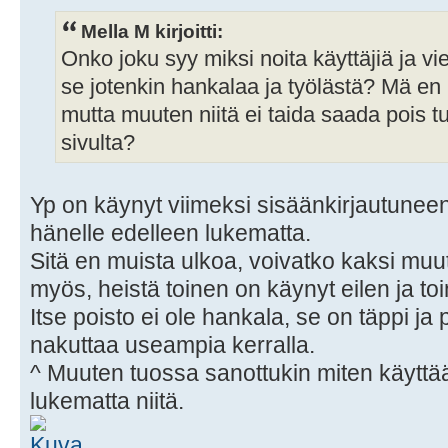
Mella M kirjoitti:
Onko joku syy miksi noita käyttäjiä ja vi
se jotenkin hankalaa ja työlästä? Mä en h
mutta muuten niitä ei taida saada pois t
sivulta?
Yp on käynyt viimeksi sisäänkirjautunee
hänelle edelleen lukematta.
Sitä en muista ulkoa, voivatko kaksi muut
myös, heistä toinen on käynyt eilen ja t
Itse poisto ei ole hankala, se on täppi ja p
nakuttaa useampia kerralla.
^ Muuten tuossa sanottukin miten käyttää 
lukematta niitä.