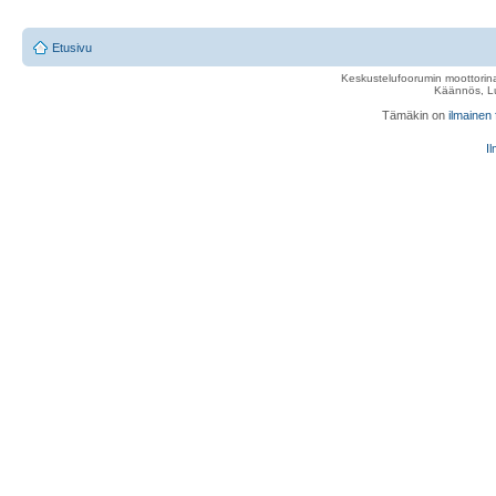
Etusivu
Keskustelufoorumin moottorina
Käännös, Lu
Tämäkin on
ilmainen
Il