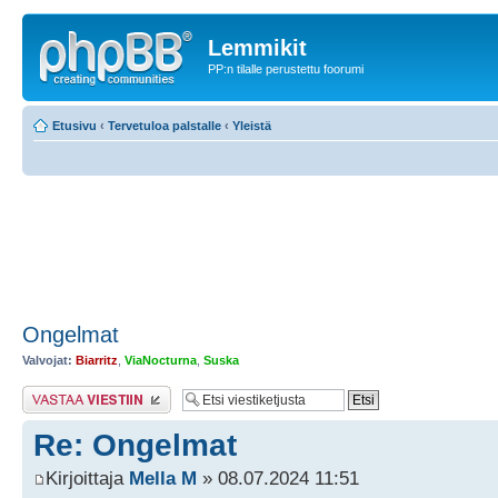
Lemmikit
PP:n tilalle perustettu foorumi
Etusivu
‹
Tervetuloa palstalle
‹
Yleistä
Ongelmat
Valvojat:
Biarritz
,
ViaNocturna
,
Suska
Lähetä vastaus
Re: Ongelmat
Kirjoittaja
Mella M
» 08.07.2024 11:51