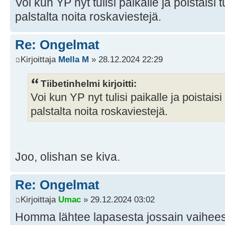
Voi kun YP nyt tulisi paikalle ja poistais
palstalta noita roskaviestejä.
Re: Ongelmat
Kirjoittaja
Mella M
» 28.12.2024 22:29
Tiibetinhelmi kirjoitti:
Voi kun YP nyt tulisi paikalle ja poistai
palstalta noita roskaviestejä.
Joo, olishan se kiva.
Re: Ongelmat
Kirjoittaja
Umac
» 29.12.2024 03:02
Homma lähtee lapasesta jossain vaiheessa.