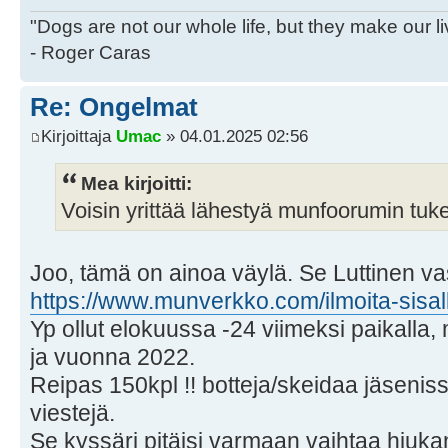
"Dogs are not our whole life, but they make our l
- Roger Caras
Re: Ongelmat
Kirjoittaja
Umac
» 04.01.2025 02:56
Mea kirjoitti:
Voisin yrittää lähestyä munfoorumin tuke
Joo, tämä on ainoa väylä. Se Luttinen va
https://www.munverkko.com/ilmoita-sisal
Yp ollut elokuussa -24 viimeksi paikalla
ja vuonna 2022.
Reipas 150kpl !! botteja/skeidaa jäseni
viestejä.
Se kyssäri pitäisi varmaan vaihtaa hiu