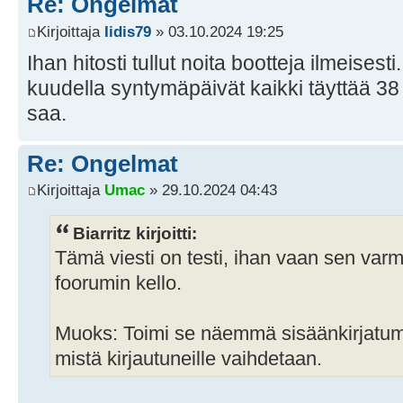
Re: Ongelmat
Kirjoittaja
Iidis79
» 03.10.2024 19:25
Ihan hitosti tullut noita bootteja ilmeises
kuudella syntymäpäivät kaikki täyttää 3
saa.
Re: Ongelmat
Kirjoittaja
Umac
» 29.10.2024 04:43
Biarritz kirjoitti:
Tämä viesti on testi, ihan vaan sen varm
foorumin kello.
Muoks: Toimi se näemmä sisäänkirjatuma
mistä kirjautuneille vaihdetaan.