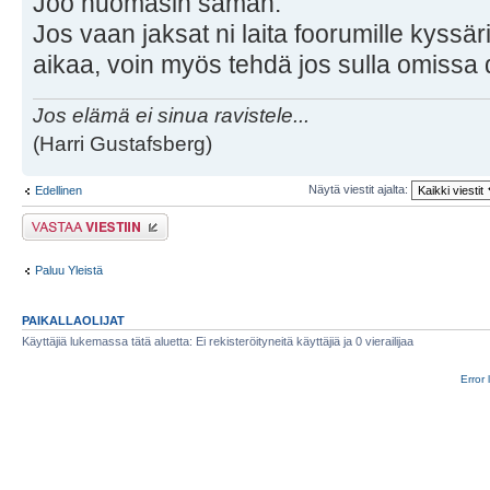
Joo huomasin saman.
Jos vaan jaksat ni laita foorumille kyssäri
aikaa, voin myös tehdä jos sulla omissa 
Jos elämä ei sinua ravistele...
(Harri Gustafsberg)
Näytä viestit ajalta:
Edellinen
Lähetä vastaus
Paluu Yleistä
PAIKALLAOLIJAT
Käyttäjiä lukemassa tätä aluetta: Ei rekisteröityneitä käyttäjiä ja 0 vierailijaa
Error 