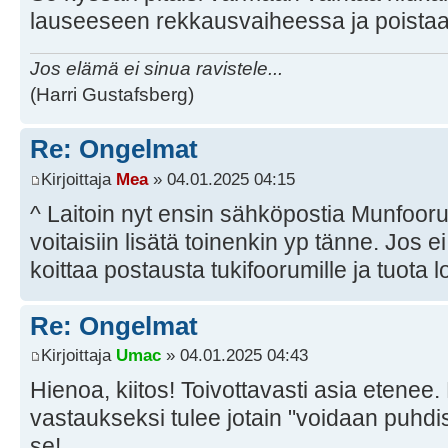
lauseeseen rekkausvaiheessa ja poistaa 
Jos elämä ei sinua ravistele...
(Harri Gustafsberg)
Re: Ongelmat
Kirjoittaja
Mea
» 04.01.2025 04:15
^ Laitoin nyt ensin sähköpostia Munfoorum
voitaisiin lisätä toinenkin yp tänne. Jos ei
koittaa postausta tukifoorumille ja tuota
Re: Ongelmat
Kirjoittaja
Umac
» 04.01.2025 04:43
Hienoa, kiitos! Toivottavasti asia etenee. 
vastaukseksi tulee jotain "voidaan puhdi
se!