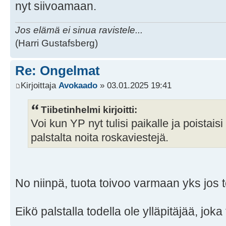
nyt siivoamaan.
Jos elämä ei sinua ravistele...
(Harri Gustafsberg)
Re: Ongelmat
Kirjoittaja
Avokaado
» 03.01.2025 19:41
Tiibetinhelmi kirjoitti:
Voi kun YP nyt tulisi paikalle ja poistai
palstalta noita roskaviestejä.
No niinpä, tuota toivoo varmaan yks jos t
Eikö palstalla todella ole ylläpitäjää, jo