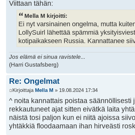
Viittaan tähän:
Mella M kirjoitti:
Ei nyt varsinainen ongelma, mutta kuitenk
LollySuirl lähettää spämmiä yksityisviest
kotipaikakseen Russia. Kannattanee siiv
Jos elämä ei sinua ravistele...
(Harri Gustafsberg)
Re: Ongelmat
Kirjoittaja
Mella M
» 19.08.2024 17:34
^ noita kannattais poistaa säännöllisesti 
rekkautuneet ajat sitten eivätkä laita yhtä
näistä tosi paljon kun ei niitä ajoissa siiv
yhtäkkiä floodaamaan ihan hirveästi ros