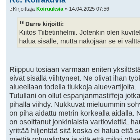
Kirjoittaja
Koiruuksia
» 14.04.2025 07:56
Darre kirjoitti:
Kiitos Tiibetinhelmi. Jotenkin olen kuvitel
halua sisälle, mutta näköjään se ei vält
Riippuu tosiaan varmaan eniten yksilöstä
eivät sisällä viihtyneet. Ne olivat ihan ty
alueellaan todella tiukkoja aluevartijoita.
Tutullani on ollut espanjanmastiffeja jot
pihalla viihdy. Nukkuvat mieluummin sohva
on piha aidattu metrin korkealla aidalla. 
on osoittanut jonkinlaista vartioviettiä, h
yrittää hiljentää sitä koska ei halua että
miettiä rotuvalintaa ja sitä että miksi ottaa