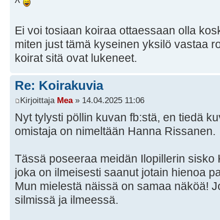
^
Ei voi tosiaan koiraa ottaessaan olla kos
miten just tämä kyseinen yksilö vastaa
koirat sitä ovat lukeneet.
Re: Koirakuvia
Kirjoittaja
Mea
» 14.04.2025 11:06
Nyt tylysti pöllin kuvan fb:stä, en tiedä 
omistaja on nimeltään Hanna Rissanen.
Tässä poseeraa meidän Ilopillerin sisko 
joka on ilmeisesti saanut jotain hienoa pa
Mun mielestä näissä on samaa näköä! J
silmissä ja ilmeessä.