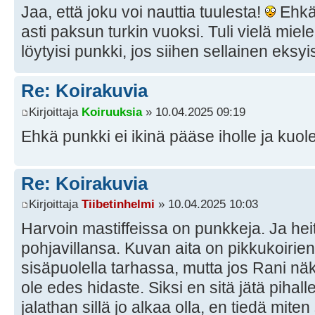
Jaa, että joku voi nauttia tuulesta!
Ehkä 
asti paksun turkin vuoksi. Tuli vielä miel
löytyisi punkki, jos siihen sellainen eksyi
Re: Koirakuvia
Kirjoittaja
Koiruuksia
» 10.04.2025 09:19
Ehkä punkki ei ikinä pääse iholle ja kuo
Re: Koirakuvia
Kirjoittaja
Tiibetinhelmi
» 10.04.2025 10:03
Harvoin mastiffeissa on punkkeja. Ja he
pohjavillansa. Kuvan aita on pikkukoirien 
sisäpuolella tarhassa, mutta jos Rani näk
ole edes hidaste. Siksi en sitä jätä pihal
jalathan sillä jo alkaa olla, en tiedä miten