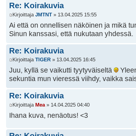
Re: Koirakuvia
Kirjoittaja
JMTNT
» 13.04.2025 15:55
Ai että on onnellisen näköinen ja mikä tu
Sinun kanssasi, että nukutaan yhdessä.
Re: Koirakuvia
Kirjoittaja
TlGER
» 13.04.2025 16:45
Juu, kyllä se vaikutti tyytyväiseltä
Yleen
sekuntia mun vieressä viihdy, vaikka sai
Re: Koirakuvia
Kirjoittaja
Mea
» 14.04.2025 04:40
Ihana kuva, nenäotus! <3
Re: Koirakuvia