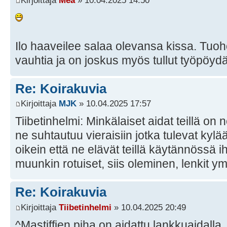
Ilo haaveilee salaa olevansa kissa. Tu
vauhtia ja on joskus myös tullut työpöydä
Re: Koirakuvia
Kirjoittaja
MJK
» 10.04.2025 17:57
Tiibetinhelmi: Minkälaiset aidat teillä on n
ne suhtautuu vieraisiin jotka tulevat kylä
oikein että ne elävät teillä käytännössä i
muunkin rotuiset, siis oleminen, lenkit y
Re: Koirakuvia
Kirjoittaja
Tiibetinhelmi
» 10.04.2025 20:49
^Mastiffien piha on aidattu lankkuaidalla.