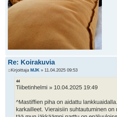
Re: Koirakuvia
Kirjoittaja
MJK
» 11.04.2025 09:53
Tiibetinhelmi » 10.04.2025 19:49
^Mastiffien piha on aidattu lankkuaidalla.
karkailleet. Vieraisiin suhtautuminen on n
tää mun iäkkäämpi narttu on epäluulois