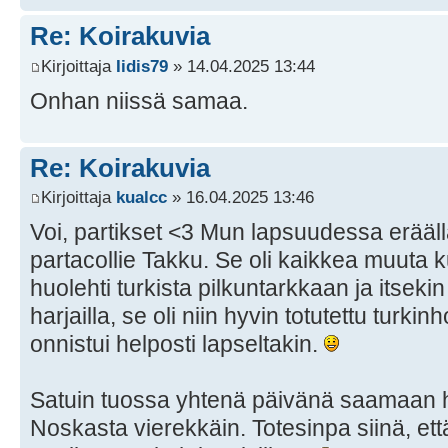
Re: Koirakuvia
Kirjoittaja
Iidis79
» 14.04.2025 13:44
Onhan niissä samaa.
Re: Koirakuvia
Kirjoittaja
kualcc
» 16.04.2025 13:46
Voi, partikset <3 Mun lapsuudessa eräällä
partacollie Takku. Se oli kaikkea muuta
huolehti turkista pilkuntarkkaan ja itseki
harjailla, se oli niin hyvin totutettu turki
onnistui helposti lapseltakin.
Satuin tuossa yhtenä päivänä saamaan 
Noskasta vierekkäin. Totesinpa siinä, että