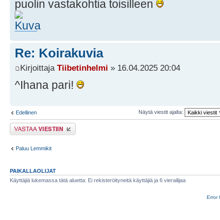
puolin vastakohtia toisilleen
Re: Koirakuvia
Kirjoittaja
Tiibetinhelmi
» 16.04.2025 20:04
^Ihana pari!
Näytä viestit ajalta:
Edellinen
Lähetä vastaus
Paluu Lemmikit
PAIKALLAOLIJAT
Käyttäjiä lukemassa tätä aluetta: Ei rekisteröityneitä käyttäjiä ja 6 vierailijaa
Error 