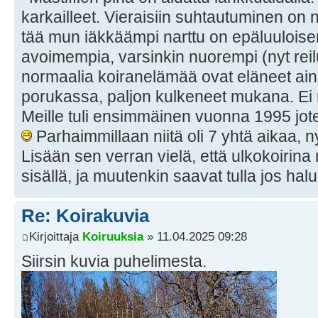
karkailleet. Vieraisiin suhtautuminen on n
tää mun iäkkäämpi narttu on epäluuloise
avoimempia, varsinkin nuorempi (nyt rei
normaalia koiranelämää ovat eläneet aina,
porukassa, paljon kulkeneet mukana. Ei
Meille tuli ensimmäinen vuonna 1995 jote
Parhaimmillaan niitä oli 7 yhtä aikaa,
Lisään sen verran vielä, että ulkokoirina
sisällä, ja muutenkin saavat tulla jos hal
Re: Koirakuvia
Kirjoittaja
Koiruuksia
» 11.04.2025 09:28
Siirsin kuvia puhelimesta.