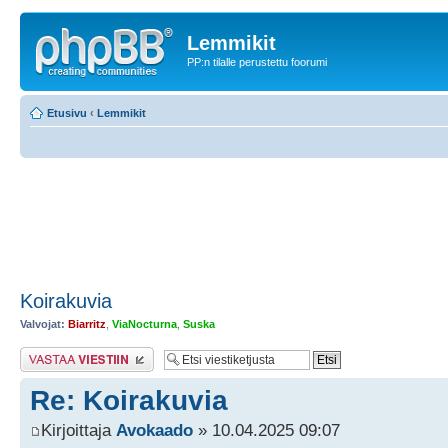
Lemmikit
PP:n tilalle perustettu foorumi
Etusivu
‹
Lemmikit
Koirakuvia
Valvojat:
Biarritz
,
ViaNocturna
,
Suska
Lähetä vastaus
Re: Koirakuvia
Kirjoittaja
Avokaado
» 10.04.2025 09:07