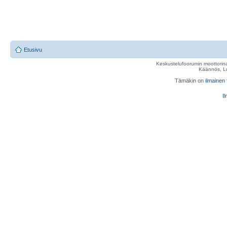
Etusivu
Keskustelufoorumin moottorina
Käännös, Lu
Tämäkin on
ilmainen
Il