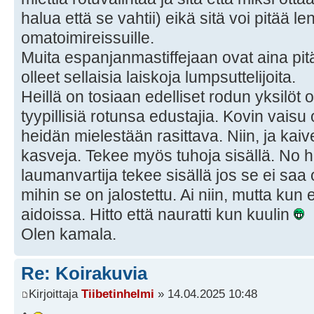
halua että se vahtii) eikä sitä voi pitää 
omatoimireissuille.
Muita espanjanmastiffejaan ovat aina pi
olleet sellaisia laiskoja lumpsuttelijoita.
Heillä on tosiaan edelliset rodun yksilöt 
tyypillisiä rotunsa edustajia. Kovin vais
heidän mielestään rasittava. Niin, ja kaiv
kasveja. Tekee myös tuhoja sisällä. No hel
laumanvartija tekee sisällä jos se ei saa
mihin se on jalostettu. Ai niin, mutta kun 
aidoissa. Hitto että nauratti kun kuulin
Olen kamala.
Re: Koirakuvia
Kirjoittaja
Tiibetinhelmi
» 14.04.2025 10:48