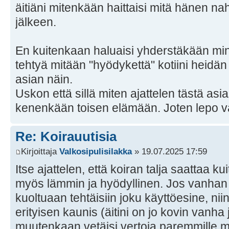
äitiäni mitenkään haittaisi mitä hänen n
jälkeen.
En kuitenkaan haluaisi yhderstäkään min
tehtyä mitään "hyödykettä" kotiini heid
asian näin.
Uskon että sillä miten ajattelen tästä asia
kenenkään toisen elämään. Joten lepo v
Re: Koirauutisia
Kirjoittaja
Valkosipulisilakka
» 19.07.2025 17:59
Itse ajattelen, että koiran talja saattaa k
myös lämmin ja hyödyllinen. Jos vanhan 
kuoltuaan tehtäisiin joku käyttöesine, niin
erityisen kaunis (äitini on jo kovin vanha
muutenkaan vetäisi vertoja paremmille mate