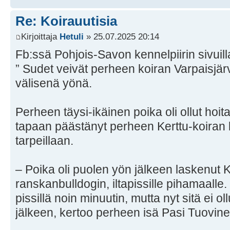
Re: Koirauutisia
Kirjoittaja
Hetuli
» 25.07.2025 20:14
Fb:ssä Pohjois-Savon kennelpiirin sivuill
” Sudet veivät perheen koiran Varpaisjär
välisenä yönä.
Perheen täysi-ikäinen poika oli ollut hoit
tapaan päästänyt perheen Kerttu-koiran
tarpeillaan.
– Poika oli puolen yön jälkeen laskenut 
ranskanbulldogin, iltapissille pihamaalle.
pissillä noin minuutin, mutta nyt sitä ei o
jälkeen, kertoo perheen isä Pasi Tuovine