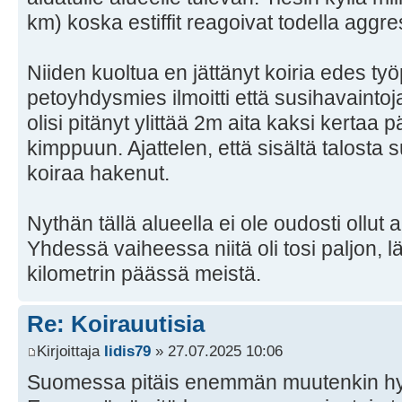
km) koska estiffit reagoivat todella aggres
Niiden kuoltua en jättänyt koiria edes ty
petoyhdysmies ilmoitti että susihavaintoj
olisi pitänyt ylittää 2m aita kaksi kertaa
kimppuun. Ajattelen, että sisältä talosta 
koiraa hakenut.
Nythän tällä alueella ei ole oudosti ollut
Yhdessä vaiheessa niitä oli tosi paljon, 
kilometrin päässä meistä.
Re: Koirauutisia
Kirjoittaja
Iidis79
» 27.07.2025 10:06
Suomessa pitäis enemmän muutenkin hyö