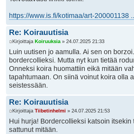
https://www.is.fi/kotimaa/art-200001138 
Re: Koirauutisia
Kirjoittaja
Koiruuksia
» 24.07.2025 21:33
Luin uutisen jo aamulla. Ai sen on borzoi
bordercollieksi. Mutta nyt kun tietää rod
Onneksi koira huomattiin eikä mitään va
tapahtumaan. On siinä voinut koira olla 
seistessään.
Re: Koirauutisia
Kirjoittaja
Tiibetinhelmi
» 24.07.2025 21:53
Hui hurja! Bordercollieksi katsoin itsekin
sattunut mitään.