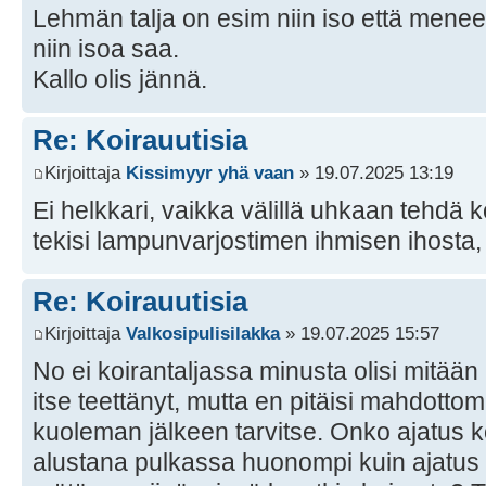
Lehmän talja on esim niin iso että menee
niin isoa saa.
Kallo olis jännä.
Re: Koirauutisia
Kirjoittaja
Kissimyyr yhä vaan
» 19.07.2025 13:19
Ei helkkari, vaikka välillä uhkaan tehdä 
tekisi lampunvarjostimen ihmisen ihosta,
Re: Koirauutisia
Kirjoittaja
Valkosipulisilakka
» 19.07.2025 15:57
No ei koirantaljassa minusta olisi mitään 
itse teettänyt, mutta en pitäisi mahdottom
kuoleman jälkeen tarvitse. Onko ajatus k
alustana pulkassa huonompi kuin ajatus s