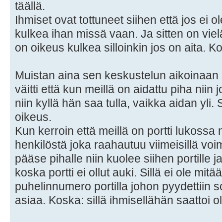
täällä.
Ihmiset ovat tottuneet siihen että jos ei o
kulkea ihan missä vaan. Ja sitten on vielä
on oikeus kulkea silloinkin jos on aita. 
Muistan aina sen keskustelun aikoinaan 
väitti että kun meillä on aidattu piha niin 
niin kyllä hän saa tulla, vaikka aidan yli.
oikeus.
Kun kerroin että meillä on portti lukossa n
henkilöstä joka raahautuu viimeisillä voim
pääse pihalle niin kuolee siihen portill
koska portti ei ollut auki. Sillä ei ole mitä
puhelinnumero portilla johon pyydettiin s
asiaa. Koska: sillä ihmisellähän saattoi 