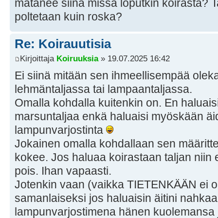
mätänee siinä missä loputkin koirasta? 
poltetaan kuin roska?
Re: Koirauutisia
Kirjoittaja
Koiruuksia
» 19.07.2025 16:42
Ei siinä mitään sen ihmeellisempää olek
lehmäntaljassa tai lampaantaljassa.
Omalla kohdalla kuitenkin on. En haluaisi 
marsuntaljaa enkä haluaisi myöskään äid
lampunvarjostinta
Jokainen omalla kohdallaan sen määrittele
kokee. Jos haluaa koirastaan taljan niin 
pois. Ihan vapaasti.
Jotenkin vaan (vaikka TIETENKÄÄN ei ol
samanlaiseksi jos haluaisin äitini nahkaa
lampunvarjostimena hänen kuolemansa jä