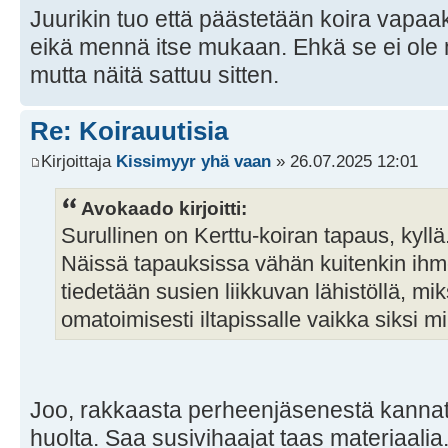
Juurikin tuo että päästetään koira vapaa
eikä mennä itse mukaan. Ehkä se ei ole 
mutta näitä sattuu sitten.
Re: Koirauutisia
Kirjoittaja
Kissimyyr yhä vaan
» 26.07.2025 12:01
Avokaado kirjoitti:
Surullinen on Kerttu-koiran tapaus, kyllä
Näissä tapauksissa vähän kuitenkin ihmet
tiedetään susien liikkuvan lähistöllä, mi
omatoimisesti iltapissalle vaikka siksi mi
Joo, rakkaasta perheenjäsenestä kannat
huolta. Saa susivihaajat taas materiaalia