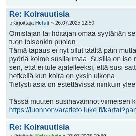
Re: Koirauutisia
Kirjoittaja
Hetuli
» 26.07.2025 12:50
Omistajan tai hoitajan omaa syytähän se
tuon toisenkin puolen.
Tämä tapaus ei nyt ollut täältä päin mutta
pyöriä kolme susilaumaa. Susilla on iso r
sen, että ei tule ajatelleeksi, että susi sat
hetkellä kun koira on yksin ulkona.
Tietysti asia on estettävissä niinkuin yl
Tässä muuten susihavainnot viimeisen 
https://luonnonvaratieto.luke.fi/kartat?p
Re: Koirauutisia
Kirjoittaja
Koiruuksia
» 27.07.2025 09:59