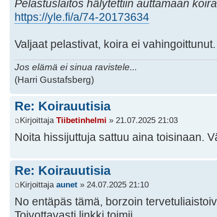
Pelastuslaitos hälytettiin auttamaan koir
https://yle.fi/a/74-20173634
Valjaat pelastivat, koira ei vahingoittunut.
Jos elämä ei sinua ravistele...
(Harri Gustafsberg)
Re: Koirauutisia
Kirjoittaja
Tiibetinhelmi
» 21.07.2025 21:03
Noita hissijuttuja sattuu aina toisinaan. V
Re: Koirauutisia
Kirjoittaja
aunet
» 24.07.2025 21:10
No entäpäs tämä, borzoin tervetuliaistoi
Toivottavasti linkki toimii.