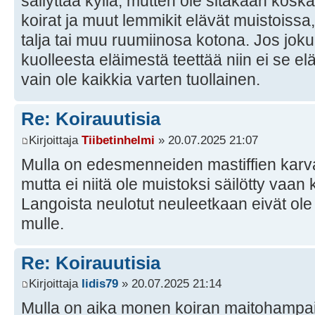
säilyttää kyllä, mutten ole sitäkään kos
koirat ja muut lemmikit elävät muistoissa,
talja tai muu ruumiinosa kotona. Jos joku
kuolleesta eläimestä teettää niin ei se eläi
vain ole kaikkia varten tuollainen.
Re: Koirauutisia
Kirjoittaja
Tiibetinhelmi
» 20.07.2025 21:07
Mulla on edesmenneiden mastiffien karva
mutta ei niitä ole muistoksi säilötty vaan
Langoista neulotut neuleetkaan eivät ole
mulle.
Re: Koirauutisia
Kirjoittaja
Iidis79
» 20.07.2025 21:14
Mulla on aika monen koiran maitohampaita