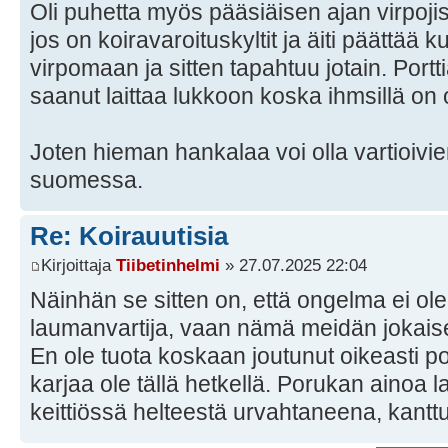
Oli puhetta myös pääsiäisen ajan virpoji
jos on koiravaroituskyltit ja äiti päättää 
virpomaan ja sitten tapahtuu jotain. Port
saanut laittaa lukkoon koska ihmsillä on 
Joten hieman hankalaa voi olla vartioivi
suomessa.
Re: Koirauutisia
Kirjoittaja
Tiibetinhelmi
» 27.07.2025 22:04
Näinhän se sitten on, että ongelma ei ol
laumanvartija, vaan nämä meidän jokaise
En ole tuota koskaan joutunut oikeasti p
karjaa ole tällä hetkellä. Porukan ainoa
keittiössä helteestä urvahtaneena, kantt