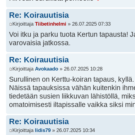
Re: Koirauutisia
Kirjoittaja
Tiibetinhelmi
» 26.07.2025 07:33
Voi itku ja parku tuota Kertun tapausta! 
varovaisia jatkossa.
Re: Koirauutisia
Kirjoittaja
Avokaado
» 26.07.2025 10:28
Surullinen on Kerttu-koiran tapaus, kyllä.
Näissä tapauksissa vähän kuitenkin ihmet
tiedetään susien liikkuvan lähistöllä, mik
omatoimisesti iltapissalle vaikka siksi min
Re: Koirauutisia
Kirjoittaja
Iidis79
» 26.07.2025 10:34