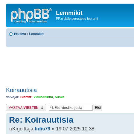
Lemmikit
PP:n tilalle perustettu foorumi
Etusivu
‹
Lemmikit
Koirauutisia
Valvojat:
Biarritz
,
ViaNocturna
,
Suska
Lähetä vastaus
Re: Koirauutisia
Kirjoittaja
Iidis79
» 19.07.2025 10:38