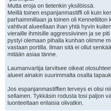
Mutta eroja on tietenkin yksilöissä.
Meillä toinen espanjanmastiffi oli kuin k
parhaimmillaan ja toinen oli Kennelliito
vahtivat alueellaan ihan yhtä hyvin kuiten
vieraille ihmisille aggressiivinen ja se pit
pystyi olemaan pihalla kunhan olimme m
vastaan portilla. Ilman sitä ei ollut senk
mitään asiaa tänne.
Laumanvartija tarvitsee oikeat olosuhte
alueet ainakin suurimmalta osalta tapauk
Jos espanjanmastiffien terveys ei olisi niin
sellainen. Tykkäsin rodusta tosi paljon va
luonteeltaan erilaisia olivatkin.