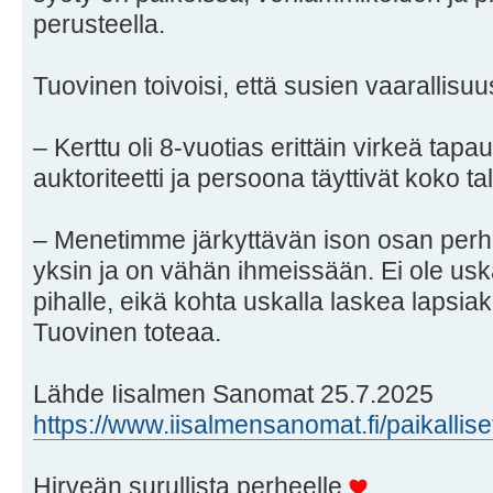
perusteella.
Tuovinen toivoisi, että susien vaarallisuu
– Kerttu oli 8-vuotias erittäin virkeä tapau
auktoriteetti ja persoona täyttivät koko ta
– Menetimme järkyttävän ison osan perhett
yksin ja on vähän ihmeissään. Ei ole uska
pihalle, eikä kohta uskalla laskea lapsia
Tuovinen toteaa.
Lähde Iisalmen Sanomat 25.7.2025
https://www.iisalmensanomat.fi/paikallis
Hirveän surullista perheelle