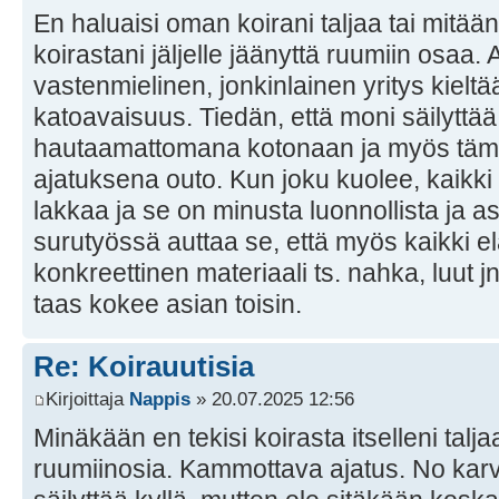
En haluaisi oman koirani taljaa tai mitä
koirastani jäljelle jäänyttä ruumiin osaa.
vastenmielinen, jonkinlainen yritys kielt
katoavaisuus. Tiedän, että moni säilyttä
hautaamattomana kotonaan ja myös tämä
ajatuksena outo. Kun joku kuolee, kaikki
lakkaa ja se on minusta luonnollista ja 
surutyössä auttaa se, että myös kaikki e
konkreettinen materiaali ts. nahka, luut 
taas kokee asian toisin.
Re: Koirauutisia
Kirjoittaja
Nappis
» 20.07.2025 12:56
Minäkään en tekisi koirasta itselleni talja
ruumiinosia. Kammottava ajatus. No karv