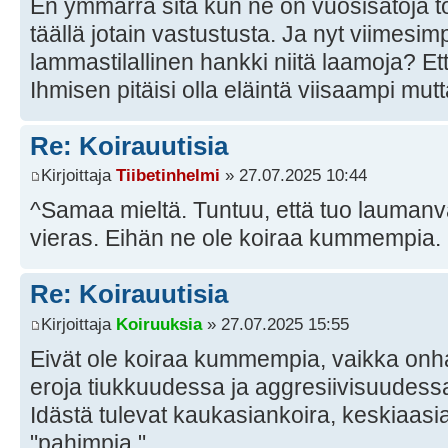
En ymmärrä sitä kun ne on vuosisatoja t
täällä jotain vastustusta. Ja nyt viimesim
lammastilallinen hankki niitä laamoja? E
Ihmisen pitäisi olla eläintä viisaampi mutta
Re: Koirauutisia
Kirjoittaja
Tiibetinhelmi
» 27.07.2025 10:44
^Samaa mieltä. Tuntuu, että tuo laumanv
vieras. Eihän ne ole koiraa kummempia.
Re: Koirauutisia
Kirjoittaja
Koiruuksia
» 27.07.2025 15:55
Eivät ole koiraa kummempia, vaikka onha
eroja tiukkuudessa ja aggresiivisuudessa
Idästä tulevat kaukasiankoira, keskiaasi
"pahimpia."