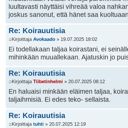
luultavasti näyttäisi vihreää valoa nahka
joskus sanonut, että hänet saa kuoltuaan 
Re: Koirauutisia
Kirjoittaja
Avokaado
» 19.07.2025 18:02
Ei todellakaan taljaa koirastani, ei seinälle,
mihinkään muuallekaan. Ajatuskin jo puis
Re: Koirauutisia
Kirjoittaja
Tiibetinhelmi
» 20.07.2025 08:12
En haluaisi minkään eläimen taljaa, koi
taljaihmisiä. Ei edes teko- sellaista.
Re: Koirauutisia
Kirjoittaja
tuhti
» 20.07.2025 12:19