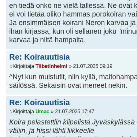
en tiedä onko ne vielä tallessa. Ne ovat 
ei voi tietää oliko hammas porokoiran va
Ja ensimmäisen koirani Neron karvaa ja
ihan kirjassa, kun oli sellanen joku "minun
karvaa ja niitä hampaita.
Re: Koirauutisia
Kirjoittaja
Tiibetinhelmi
» 21.07.2025 09:19
^Nyt kun muistutit, niin kyllä, maitohamp
säilössä. Sekaisin ovat meneet nekin.
Re: Koirauutisia
Kirjoittaja
Umac
» 21.07.2025 17:47
Koira pelastettiin kiipelistä Jyväskylässä
väliin, ja hissi lähti liikkeelle