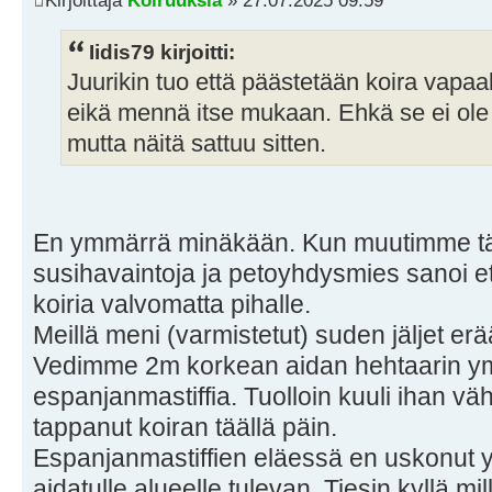
Iidis79 kirjoitti:
Juurikin tuo että päästetään koira vapa
eikä mennä itse mukaan. Ehkä se ei ole
mutta näitä sattuu sitten.
En ymmärrä minäkään. Kun muutimme tänn
susihavaintoja ja petoyhdysmies sanoi e
koiria valvomatta pihalle.
Meillä meni (varmistetut) suden jäljet e
Vedimme 2m korkean aidan hehtaarin ym
espanjanmastiffia. Tuolloin kuuli ihan vähä
tappanut koiran täällä päin.
Espanjanmastiffien eläessä en uskonut 
aidatulle alueelle tulevan. Tiesin kyllä mill