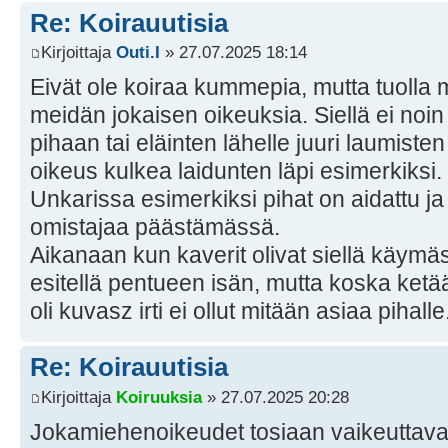
Re: Koirauutisia
Kirjoittaja
Outi.I
» 27.07.2025 18:14
Eivät ole koiraa kummepia, mutta tuolla
meidän jokaisen oikeuksia. Siellä ei no
pihaan tai eläinten lähelle juuri laumiste
oikeus kulkea laidunten läpi esimerkiksi.
Unkarissa esimerkiksi pihat on aidattu j
omistajaa päästämässä.
Aikanaan kun kaverit olivat siellä käymäs
esitellä pentueen isän, mutta koska ketää
oli kuvasz irti ei ollut mitään asiaa pihalle
Re: Koirauutisia
Kirjoittaja
Koiruuksia
» 27.07.2025 20:28
Jokamiehenoikeudet tosiaan vaikeuttavat