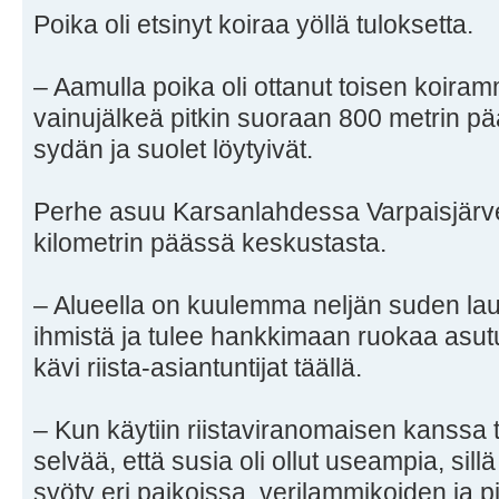
Poika oli etsinyt koiraa yöllä tuloksetta.
– Aamulla poika oli ottanut toisen koira
vainujälkeä pitkin suoraan 800 metrin pä
sydän ja suolet löytyivät.
Perhe asuu Karsanlahdessa Varpaisjärv
kilometrin päässä keskustasta.
– Alueella on kuulemma neljän suden la
ihmistä ja tulee hankkimaan ruokaa asut
kävi riista-asiantuntijat täällä.
– Kun käytiin riistaviranomaisen kanssa 
selvää, että susia oli ollut useampia, sillä K
syöty eri paikoissa, verilammikoiden ja p