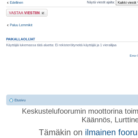
Näytä viestit ajalta:
Edellinen
Lähetä vastaus
Paluu Lemmikit
PAIKALLAOLIJAT
Käyttäjiä lukemassa tätä aluetta: Ei rekisteröityneitä käyttäjiä ja 1 vierailijaa
Error 
Etusivu
Keskustelufoorumin moottorina toim
Käännös, Lurttin
Tämäkin on
ilmainen foor