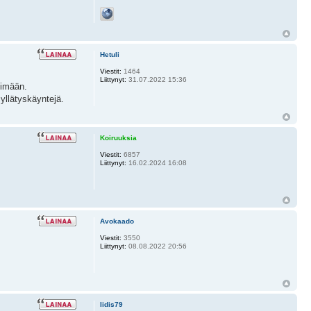
Hetuli
Viestit:
1464
Liittynyt:
31.07.2022 15:36
simään.
 yllätyskäyntejä.
Koiruuksia
Viestit:
6857
Liittynyt:
16.02.2024 16:08
Avokaado
Viestit:
3550
Liittynyt:
08.08.2022 20:56
Iidis79