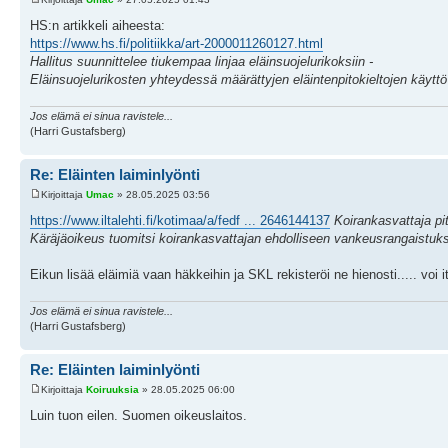
HS:n artikkeli aiheesta:
https://www.hs.fi/politiikka/art-2000011260127.html
Hallitus suunnittelee tiukempaa linjaa eläin­suojelu­rikoksiin -
Eläinsuojelurikosten yhteydessä määrättyjen eläintenpitokieltojen käyttö 
Jos elämä ei sinua ravistele...
(Harri Gustafsberg)
Re: Eläinten laiminlyönti
Kirjoittaja
Umac
» 28.05.2025 03:56
https://www.iltalehti.fi/kotimaa/a/fedf ... 2646144137
Koirankasvattaja pi
Käräjäoikeus tuomitsi koirankasvattajan ehdolliseen vankeusrangaistu
Eikun lisää eläimiä vaan häkkeihin ja SKL rekisteröi ne hienosti..... voi i
Jos elämä ei sinua ravistele...
(Harri Gustafsberg)
Re: Eläinten laiminlyönti
Kirjoittaja
Koiruuksia
» 28.05.2025 06:00
Luin tuon eilen. Suomen oikeuslaitos.