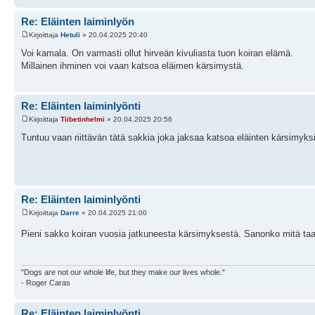
Re: Eläinten laiminlyön
Kirjoittaja
Hetuli
» 20.04.2025 20:40
Voi kamala. On varmasti ollut hirveän kivuliasta tuon koiran elämä.
Millainen ihminen voi vaan katsoa eläimen kärsimystä.
Re: Eläinten laiminlyönti
Kirjoittaja
Tiibetinhelmi
» 20.04.2025 20:56
Tuntuu vaan riittävän tätä sakkia joka jaksaa katsoa eläinten kärsimyks
Re: Eläinten laiminlyönti
Kirjoittaja
Darre
» 20.04.2025 21:00
Pieni sakko koiran vuosia jatkuneesta kärsimyksestä. Sanonko mitä ta
"Dogs are not our whole life, but they make our lives whole."
- Roger Caras
Re: Eläinten laiminlyönti