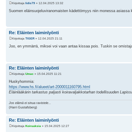
Kirjoittaja
Iidis79
» 12.04.2025 13:32
Suomen eläinsuojeluviranomaisten kädettömyys niin monessa asiassa ky
Re: Eläinten laiminlyönti
Kirjoittaja
TlGER
» 12.04.2025 21:11
Joo, en ymmärrä, miksei voi vaan antaa kissaa pois. Tuskin se omistaja
Re: Eläinten laiminlyönti
Kirjoittaja
Umac
» 15.04.2025 11:21
Huskyhommia:
https://www.hs.fi/alueet/art-2000011160795.html
Eläinlääkärin tarkastus paljasti koiravaljakko­tarhan todelli­suuden Lapiss
Jos elämä ei sinua ravistele...
(Harri Gustafsberg)
Re: Eläinten laiminlyönti
Kirjoittaja
Koiruuksia
» 15.04.2025 12:27