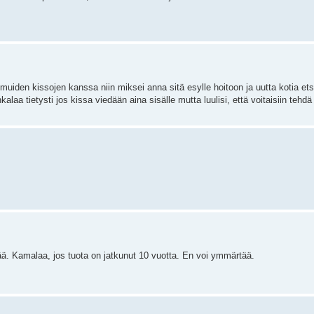
 muiden kissojen kanssa niin miksei anna sitä esylle hoitoon ja uutta kotia et
kalaa tietysti jos kissa viedään aina sisälle mutta luulisi, että voitaisiin tehdä
ää. Kamalaa, jos tuota on jatkunut 10 vuotta. En voi ymmärtää.