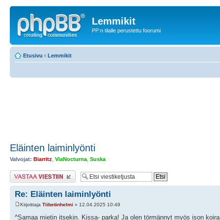
Lemmikit
PP:n tilalle perustettu foorumi
Etusivu
‹
Lemmikit
Eläinten laiminlyönti
Valvojat:
Biarritz
,
ViaNocturna
,
Suska
Lähetä vastaus
Re: Eläinten laiminlyönti
Kirjoittaja
Tiibetinhelmi
» 12.04.2025 10:49
^Samaa mietin itsekin. Kissa- parka! Ja olen törmännyt myös ison koira