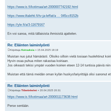
https://www.is.fi/kotimaa/art-2000007742192.html
https://www.iltalehti.fi/tv-ja-leffat/a ... 045cc8152b
https://yle.fi/a/3-11679167
En voi sanoa, mitä tällaisista ihmisistä ajattelen.
Re: Eläinten laiminlyönti
Kirjoittaja
Koiruuksia
» 15.04.2025 18:19
Muistan nuo jutut hämärästi. Olisiko silloin vielä tosiaan huolehtinut ko
Hyvin osaa puhua miten rakastaa koiriaan.
Jos oikeasti tekisi ympäri vuoden koirien eteen 12-14 tuntisia päiviä niin
Muistan että tämä meidän oman kylän huskysfariyrittäjä olisi sanonut että
Re: Eläinten laiminlyönti
Kirjoittaja
Tiibetinhelmi
» 20.04.2025 20:31
https://www.is.fi/kotimaa/art-2000011173638.html
Perse sentään.