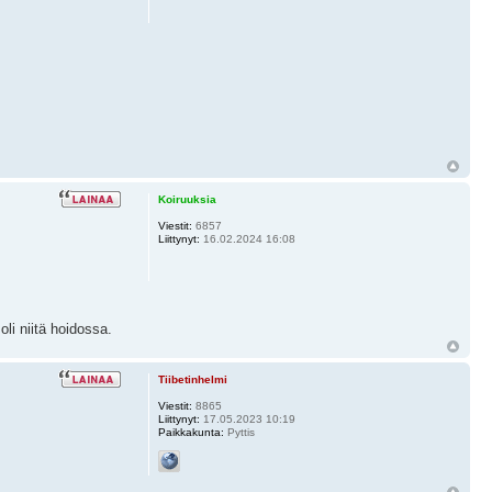
Koiruuksia
Viestit:
6857
Liittynyt:
16.02.2024 16:08
li niitä hoidossa.
Tiibetinhelmi
Viestit:
8865
Liittynyt:
17.05.2023 10:19
Paikkakunta:
Pyttis