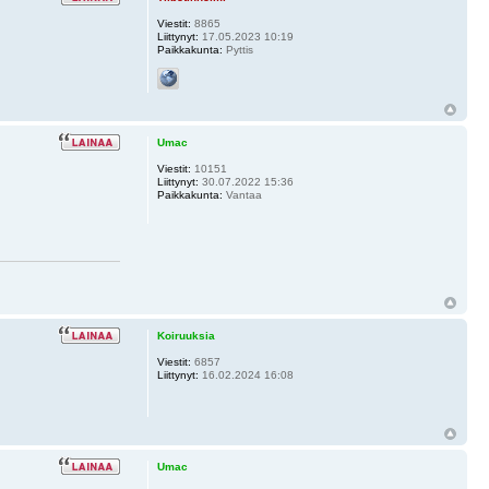
Viestit:
8865
Liittynyt:
17.05.2023 10:19
Paikkakunta:
Pyttis
Umac
Viestit:
10151
Liittynyt:
30.07.2022 15:36
Paikkakunta:
Vantaa
Koiruuksia
Viestit:
6857
Liittynyt:
16.02.2024 16:08
Umac