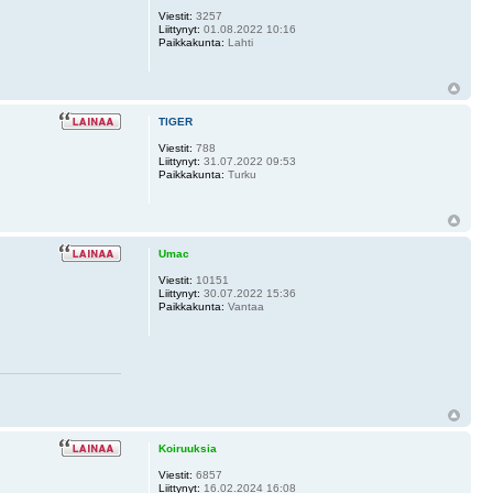
Viestit:
3257
Liittynyt:
01.08.2022 10:16
Paikkakunta:
Lahti
TlGER
Viestit:
788
Liittynyt:
31.07.2022 09:53
Paikkakunta:
Turku
Umac
Viestit:
10151
Liittynyt:
30.07.2022 15:36
Paikkakunta:
Vantaa
Koiruuksia
Viestit:
6857
Liittynyt:
16.02.2024 16:08