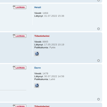
Hetuli
Viestit:
1464
Liittynyt:
31.07.2022 15:36
Tiibetinhelmi
Viestit:
8865
Liittynyt:
17.05.2023 10:19
Paikkakunta:
Pyttis
Darre
Viestit:
1478
Liittynyt:
30.07.2022 14:56
Paikkakunta:
Lahti
Tiibetinhelmi