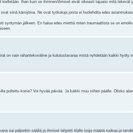
t kielletään. Ihan kuin se ihminen/ihmiset eivät oikeasti tajuaisi mitä tekevät j
 ovat siinä kärsijöina. Ne ovat työkaluja joista ei huolehdita edes asianmukais
eti syntymän jälkeen. En halua edes miettiä miten traumaattista se on emolle
oiseen.
irat on vain rahantekoväline ja kulutustavaraa mistä nyhdetään kaikki hyöty irt
illa poltettu koiria? Voi hyvää päivää. Ja kaikki muu siihen päälle. Olisko alan
 sai paljonkin sääliä ja ihmiset lahjoitti tilalle isoja määriä ruokaa ja tarvik