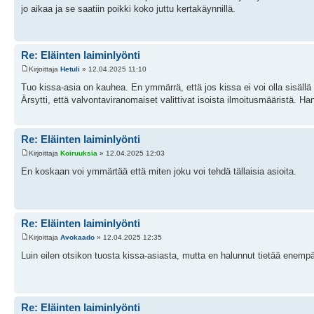
jo aikaa ja se saatiin poikki koko juttu kertakäynnillä.
Re: Eläinten laiminlyönti
Kirjoittaja
Hetuli
» 12.04.2025 11:10
Tuo kissa-asia on kauhea. En ymmärrä, että jos kissa ei voi olla sisällä
Ärsytti, että valvontaviranomaiset valittivat isoista ilmoitusmääristä. Han
Re: Eläinten laiminlyönti
Kirjoittaja
Koiruuksia
» 12.04.2025 12:03
En koskaan voi ymmärtää että miten joku voi tehdä tällaisia asioita.
Re: Eläinten laiminlyönti
Kirjoittaja
Avokaado
» 12.04.2025 12:35
Luin eilen otsikon tuosta kissa-asiasta, mutta en halunnut tietää enemp
Re: Eläinten laiminlyönti