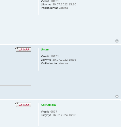
Viestit:
10151
Liittynyt:
30.07.2022 15:36
Paikkakunta:
Vantaa
Umac
Viestit:
10151
Liittynyt:
30.07.2022 15:36
Paikkakunta:
Vantaa
Koiruuksia
Viestit:
6857
Liittynyt:
16.02.2024 16:08