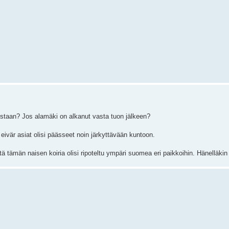
iristaan? Jos alamäki on alkanut vasta tuon jälkeen?
 eivär asiat olisi päässeet noin järkyttävään kuntoon.
 tämän naisen koiria olisi ripoteltu ympäri suomea eri paikkoihin. Hänelläkin o