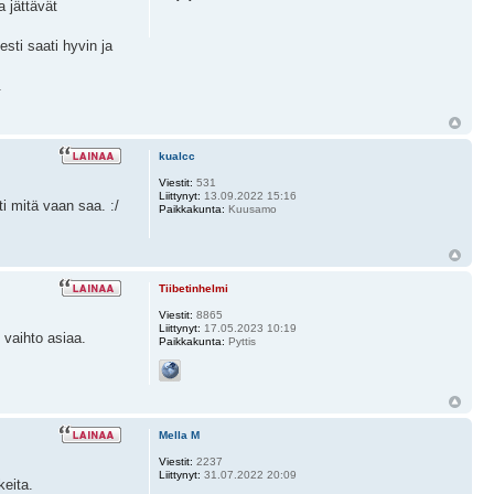
a jättävät
esti saati hyvin ja
.
kualcc
Viestit:
531
Liittynyt:
13.09.2022 15:16
i mitä vaan saa. :/
Paikkakunta:
Kuusamo
Tiibetinhelmi
Viestit:
8865
Liittynyt:
17.05.2023 10:19
 vaihto asiaa.
Paikkakunta:
Pyttis
Mella M
Viestit:
2237
Liittynyt:
31.07.2022 20:09
keita.