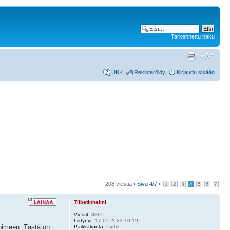
Tarkennettu haku
UKK
Rekisteröidy
Kirjaudu sisään
208 viestiä •
Sivu
4
/
7
•
1
2
3
4
5
6
7
Tiibetinhelmi
Viestit:
8865
Liittynyt:
17.05.2023 10:19
toimeen. Tästä on
Paikkakunta:
Pyttis