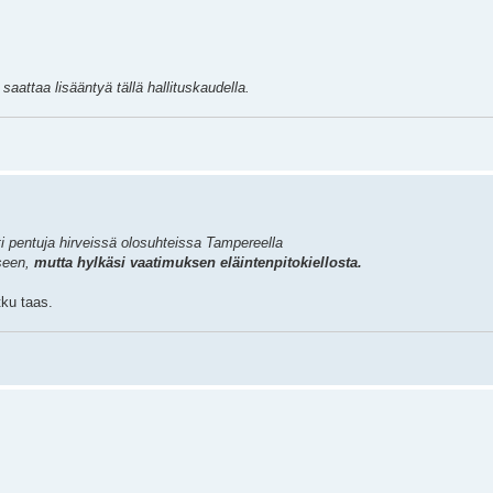
saattaa lisääntyä tällä hallituskaudella.
ti pentuja hirveissä olosuhteissa Tampereella
kseen,
mutta hylkäsi vaatimuksen eläintenpitokiellosta.
tku taas.