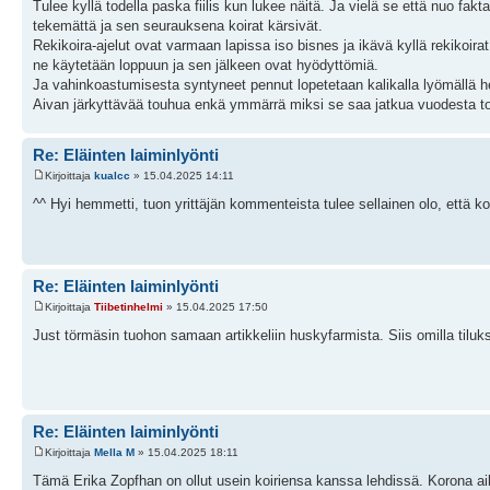
Tulee kyllä todella paska fiilis kun lukee näitä. Ja vielä se että nuo fakta
tekemättä ja sen seurauksena koirat kärsivät.
Rekikoira-ajelut ovat varmaan lapissa iso bisnes ja ikävä kyllä rekikoirat
ne käytetään loppuun ja sen jälkeen ovat hyödyttömiä.
Ja vahinkoastumisesta syntyneet pennut lopetetaan kalikalla lyömällä h
Aivan järkyttävää touhua enkä ymmärrä miksi se saa jatkua vuodesta t
Re: Eläinten laiminlyönti
Kirjoittaja
kualcc
» 15.04.2025 14:11
^^ Hyi hemmetti, tuon yrittäjän kommenteista tulee sellainen olo, että ko
Re: Eläinten laiminlyönti
Kirjoittaja
Tiibetinhelmi
» 15.04.2025 17:50
Just törmäsin tuohon samaan artikkeliin huskyfarmista. Siis omilla tiluks
Re: Eläinten laiminlyönti
Kirjoittaja
Mella M
» 15.04.2025 18:11
Tämä Erika Zopfhan on ollut usein koiriensa kanssa lehdissä. Korona aikana