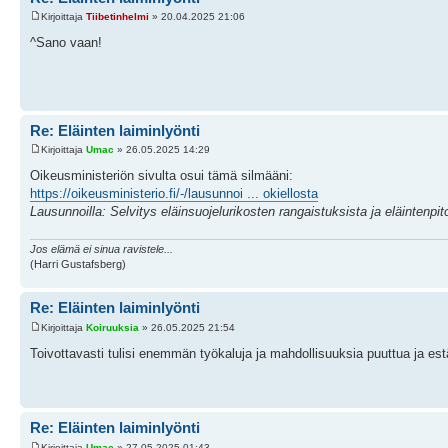
Kirjoittaja
Tiibetinhelmi
» 20.04.2025 21:06
^Sano vaan!
Re: Eläinten laiminlyönti
Kirjoittaja
Umac
» 26.05.2025 14:29
Oikeusministeriön sivulta osui tämä silmääni:
https://oikeusministerio.fi/-/lausunnoi ... okiellosta
Lausunnoilla: Selvitys eläinsuojelurikosten rangaistuksista ja eläintenpit
Jos elämä ei sinua ravistele...
(Harri Gustafsberg)
Re: Eläinten laiminlyönti
Kirjoittaja
Koiruuksia
» 26.05.2025 21:54
Toivottavasti tulisi enemmän työkaluja ja mahdollisuuksia puuttua ja est
Re: Eläinten laiminlyönti
Kirjoittaja
Umac
» 27.05.2025 01:43