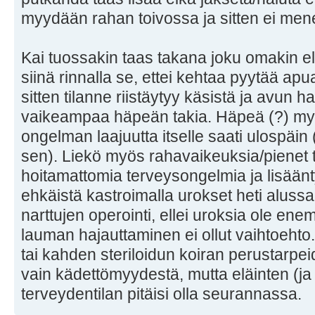
myydään rahan toivossa ja sitten ei men
Kai tuossakin taas takana joku omakin e
siinä rinnalla se, ettei kehtaa pyytää apu
sitten tilanne riistäytyy käsistä ja avun h
vaikeampaa häpeän takia. Häpeä (?) m
ongelman laajuutta itselle saati ulospäin
sen). Liekö myös rahavaikeuksia/pienet tu
hoitamattomia terveysongelmia ja lisään
ehkäistä kastroimalla urokset heti aluss
narttujen operointi, ellei uroksia ole ene
lauman hajauttaminen ei ollut vaihtoehto
tai kahden steriloidun koiran perustarpe
vain kädettömyydestä, mutta eläinten (ja
terveydentilan pitäisi olla seurannassa.