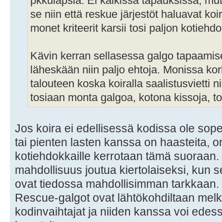
pkkulapsia. Ei kaikissa tapauksissa, m
se niin että reskue järjestöt haluavat koi
monet kriteerit karsii tosi paljon kotiehdo
Kävin kerran sellasessa galgo tapaamisessa
läheskään niin paljo ehtoja. Monissa kor
talouteen koska koiralla saalistusvietti ni
tosiaan monta galgoa, kotona kissoja, tois
Jos koira ei edellisessä kodissa ole so
tai pienten lasten kanssa on haasteita, on
kotiehdokkaille kerrotaan tämä suoraan. 
mahdollisuus joutua kiertolaiseksi, kun 
ovat tiedossa mahdollisimman tarkkaan.
Rescue-galgot ovat lähtökohdiltaan melko
kodinvaihtajat ja niiden kanssa voi edessä