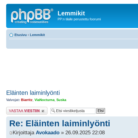
Lemmikit
PP:n tilalle perustettu foorumi
Etusivu
‹
Lemmikit
Eläinten laiminlyönti
Valvojat:
Biarritz
,
ViaNocturna
,
Suska
Lähetä vastaus
Re: Eläinten laiminlyönti
Kirjoittaja
Avokaado
» 26.09.2025 22:08