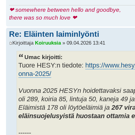
❤ somewhere between hello and goodbye,
there was so much love ❤
Re: Eläinten laiminlyönti
Kirjoittaja
Koiruuksia
» 09.04.2026 13:41
Umac kirjoitti:
Tuore HESY:n tiedote:
https://www.hesy.f
onna-2025/
Vuonna 2025 HESYn hoidettavaksi saapui
oli 289, koiria 85, lintuja 50, kaneja 49 
Eläimistä 178 oli löytöeläimiä ja
267 vir
eläinsuojelusyistä huostaan ottamia e
------