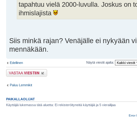
tapahtuu vielä 2000-luvulla. Joskus on t
ihmislajista
Siis minkä rajan? Venäjälle ei nykyään vi
mennäkään.
Näytä viestit ajalta:
Edellinen
Lähetä vastaus
Paluu Lemmikit
PAIKALLAOLIJAT
Käyttäjiä lukemassa tätä aluetta: Ei rekisteröityneitä käyttäjiä ja 5 vierailijaa
Error 