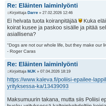
Re: Eläinten laiminlyönti
Kirjoittaja
Darre
» 27.02.2026 12:46
Ei helvata tuota koiranpitäjää
Kuka eläi
koirat kusee ja paskoo sisälle ja pitää se
asiallisena?
"Dogs are not our whole life, but they make our l
- Roger Caras
Re: Eläinten laiminlyönti
Kirjoittaja
MJK
» 07.04.2026 18:19
https://www.kaleva.fi/poliisi-epailee-lapp
yrityksessa-ka/13439093
Maksumuurin takana, mutta siis Poliisi ep
hus­ky-yri­tyk­ses­sä kal­toin­koh­del­tiin koiria