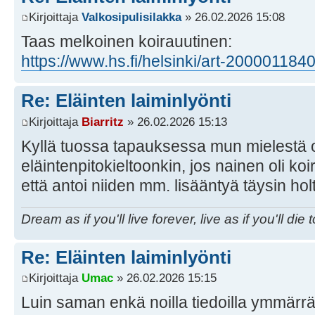
Kirjoittaja
Valkosipulisilakka
» 26.02.2026 15:08
Taas melkoinen koirauutinen:
https://www.hs.fi/helsinki/art-200001184
Re: Eläinten laiminlyönti
Kirjoittaja
Biarritz
» 26.02.2026 15:13
Kyllä tuossa tapauksessa mun mielestä oli
eläintenpitokieltoonkin, jos nainen oli koi
että antoi niiden mm. lisääntyä täysin ho
Dream as if you'll live forever, live as if you'll die 
Re: Eläinten laiminlyönti
Kirjoittaja
Umac
» 26.02.2026 15:15
Luin saman enkä noilla tiedoilla ymmärrä