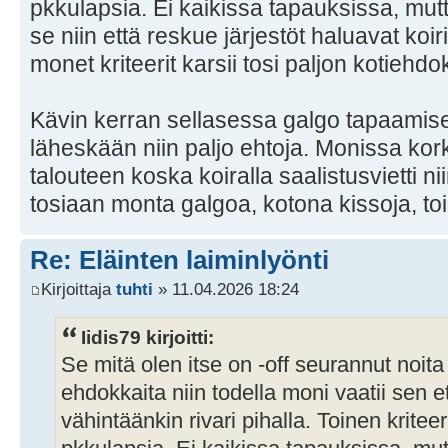
pkkulapsia. Ei kaikissa tapauksissa, mu
se niin että reskue järjestöt haluavat koi
monet kriteerit karsii tosi paljon kotiehdo
Kävin kerran sellasessa galgo tapaamisessa
läheskään niin paljo ehtoja. Monissa kork
talouteen koska koiralla saalistusvietti ni
tosiaan monta galgoa, kotona kissoja, toisi
Re: Eläinten laiminlyönti
Kirjoittaja
tuhti
» 11.04.2026 18:24
Iidis79 kirjoitti:
Se mitä olen itse on -off seurannut noita
ehdokkaita niin todella moni vaatii sen e
vähintäänkin rivari pihalla. Toinen kriteer