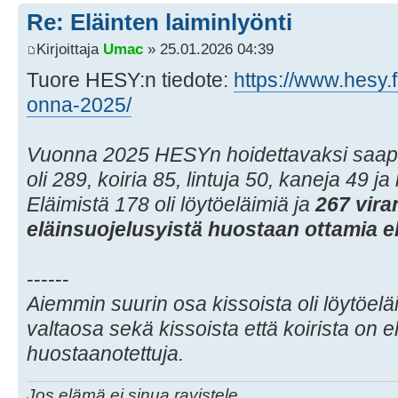
Re: Eläinten laiminlyönti
Kirjoittaja
Umac
» 25.01.2026 04:39
Tuore HESY:n tiedote:
https://www.hesy.fi
onna-2025/
Vuonna 2025 HESYn hoidettavaksi saapui 
oli 289, koiria 85, lintuja 50, kaneja 49 j
Eläimistä 178 oli löytöeläimiä ja
267 vir
eläinsuojelusyistä huostaan ottamia el
------
Aiemmin suurin osa kissoista oli löytöeläi
valtaosa sekä kissoista että koirista on el
huostaanotettuja.
Jos elämä ei sinua ravistele...