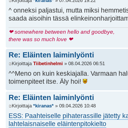
Kirjoittaja
*kiranas*
» 07.04.2026 19:22
^ onneksi paljastui, mutta miksi hemmeti
saada aisoihin tässä elinkeinonharjoitt
❤ somewhere between hello and goodbye,
there was so much love ❤
Re: Eläinten laiminlyönti
Kirjoittaja
Tiibetinhelmi
» 08.04.2026 06:51
^^Meno on kuin keskiajalla. Varmaan hal
toimenpiteet itse. Äly hoi!
Re: Eläinten laiminlyönti
Kirjoittaja
*kiranas*
» 09.04.2026 10:48
ESS: Paahteiselle pihaterassille jätetty k
lahtelaisnaiselle eläintenpitokielto