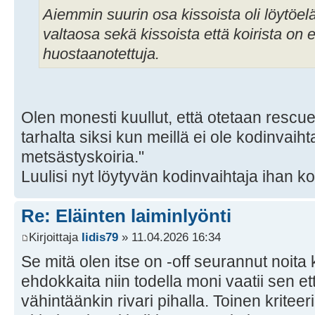
Aiemmin suurin osa kissoista oli löytöelä
valtaosa sekä kissoista että koirista on e
huostaanotettuja.
Olen monesti kuullut, että otetaan rescue
tarhalta siksi kun meillä ei ole kodinvaiht
metsästyskoiria."
Luulisi nyt löytyvän kodinvaihtaja ihan ko
Re: Eläinten laiminlyönti
Kirjoittaja
Iidis79
» 11.04.2026 16:34
Se mitä olen itse on -off seurannut noita
ehdokkaita niin todella moni vaatii sen et
vähintäänkin rivari pihalla. Toinen kriteeri