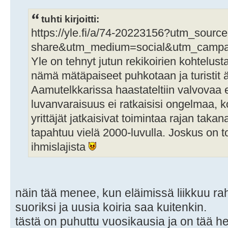
tuhti kirjoitti:
https://yle.fi/a/74-20223156?utm_sourc
share&utm_medium=social&utm_campai
Yle on tehnyt jutun rekikoirien kohtelusta
nämä mätäpaiseet puhkotaan ja turistit ä
Aamutelkkarissa haastateltiin valvovaa e
luvanvaraisuus ei ratkaisisi ongelmaa, ko
yrittäjät jatkaisivat toimintaa rajan takana
tapahtuu vielä 2000-luvulla. Joskus on t
ihmislajista
näin tää menee, kun eläimissä liikkuu ra
suoriksi ja uusia koiria saa kuitenkin.
tästä on puhuttu vuosikausia ja on tää h