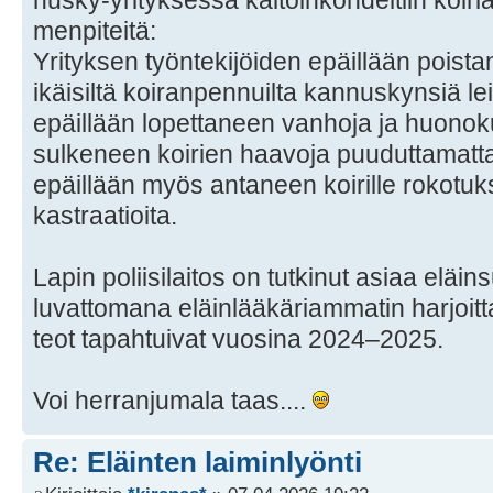
men­pi­tei­tä:
Yrityksen työntekijöiden epäillään pois
ikäisiltä koiranpennuilta kannuskynsiä l
epäillään lopettaneen vanhoja ja huonokunt
sulkeneen koirien haavoja puuduttamatta 
epäillään myös antaneen koirille rokotuks
kastraatioita.
Lapin poliisilaitos on tutkinut asiaa eläi
luvattomana eläinlääkäriammatin harjoitta
teot tapahtuivat vuosina 2024–2025.
Voi herranjumala taas....
Re: Eläinten laiminlyönti