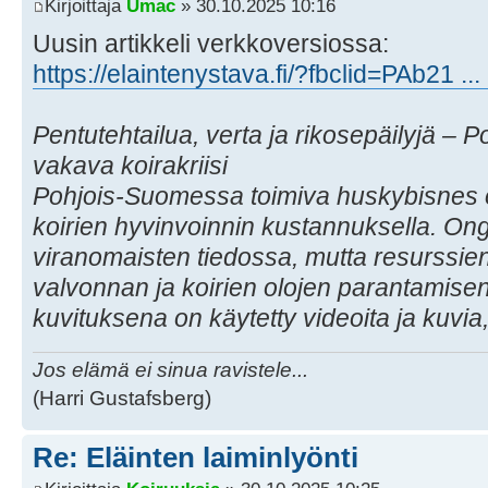
Kirjoittaja
Umac
» 30.10.2025 10:16
Uusin artikkeli verkkoversiossa:
https://elaintenystava.fi/?fbclid=PAb21 .
Pentutehtailua, verta ja rikosepäilyjä –
vakava koirakriisi
Pohjois-Suomessa toimiva huskybisnes 
koirien hyvinvoinnin kustannuksella. O
viranomaisten tiedossa, mutta resurssie
valvonnan ja koirien olojen parantamisen
kuvituksena on käytetty videoita ja kuvia, 
Jos elämä ei sinua ravistele...
(Harri Gustafsberg)
Re: Eläinten laiminlyönti