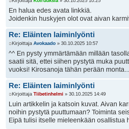
Kirjoittaja
Koiruuksia
» 30.10.2025 10:25
En halua edes avata linkkiä.
Joidenkin huskyjen olot ovat aivan karm
Re: Eläinten laiminlyönti
Kirjoittaja
Avokaado
» 30.10.2025 10:57
^^ En pysty ymmärtämään millään tasolla
saatii sitä, ettei siihen pystytä muka pu
vuoksi! Kirosanoja tähän perään monta..
Re: Eläinten laiminlyönti
Kirjoittaja
Tiibetinhelmi
» 30.10.2025 14:49
Luin artikkelin ja katsoin kuvat. Aivan kar
noihin pystytä puuttumaan? Toiminta seis
Eipä tulisi itselle mieleenkään osallistua 