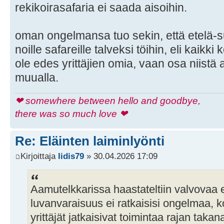
rekikoirasafaria ei saada aisoihin.
oman ongelmansa tuo sekin, että etelä-
noille safareille talveksi töihin, eli kaikki 
ole edes yrittäjien omia, vaan osa niist
muualla.
❤ somewhere between hello and goodbye,
there was so much love ❤
Re: Eläinten laiminlyönti
Kirjoittaja
Iidis79
» 30.04.2026 17:09
Aamutelkkarissa haastateltiin valvovaa e
luvanvaraisuus ei ratkaisisi ongelmaa, ko
yrittäjät jatkaisivat toimintaa rajan takana