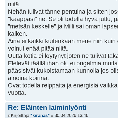
niitä.
Nehän tulivat tänne pentuina ja sitten jo
"kaappasi" ne. Se oli todella hyvä juttu
"metsän keskelle" ja Milli sai oman lapse
kaiken.
Aina ei kaikki kuitenkaan mene niin kuin o
voinut enää pitää niitä.
Uutta kotia ei löytynyt joten ne tulivat tak
Elelevät täällä ihan ok, ei ongelmia mutta
pääsisivät kukoistamaan kunnolla jos oli
ainoina koirina.
Ovat todella reippaita ja energisiä vaikk
vuotta.
Re: Eläinten laiminlyönti
Kirjoittaja
*kiranas*
» 30.04.2026 13:46