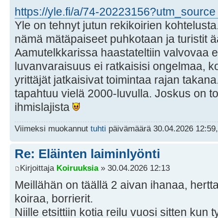
https://yle.fi/a/74-20223156?utm_source .
Yle on tehnyt jutun rekikoirien kohtelusta
nämä mätäpaiseet puhkotaan ja turistit ää
Aamutelkkarissa haastateltiin valvovaa e
luvanvaraisuus ei ratkaisisi ongelmaa, ko
yrittäjät jatkaisivat toimintaa rajan takana.
tapahtuu vielä 2000-luvulla. Joskus on to
ihmislajista
Viimeksi muokannut
tuhti
päivämäärä 30.04.2026 12:59,
Re: Eläinten laiminlyönti
Kirjoittaja
Koiruuksia
» 30.04.2026 12:13
Meillähän on täällä 2 aivan ihanaa, hertt
koiraa, borrierit.
Niille etsittiin kotia reilu vuosi sitten kun