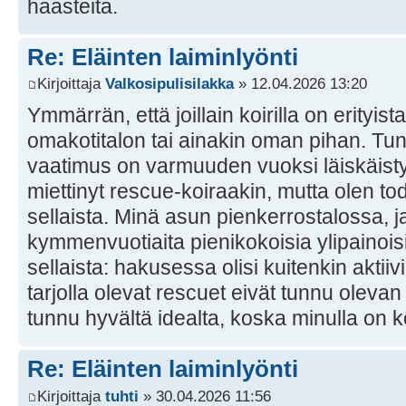
haasteita.
Re: Eläinten laiminlyönti
Kirjoittaja
Valkosipulisilakka
» 12.04.2026 13:20
Ymmärrän, että joillain koirilla on erityist
omakotitalon tai ainakin oman pihan. Tunt
vaatimus on varmuuden vuoksi läiskäisty mi
miettinyt rescue-koiraakin, mutta olen tod
sellaista. Minä asun pienkerrostalossa, ja
kymmenvuotiaita pienikokoisia ylipainoisi
sellaista: hakusessa olisi kuitenkin aktiiv
tarjolla olevat rescuet eivät tunnu olevan 
tunnu hyvältä idealta, koska minulla on 
Re: Eläinten laiminlyönti
Kirjoittaja
tuhti
» 30.04.2026 11:56