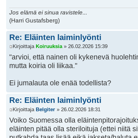
Jos elämä ei sinua ravistele...
(Harri Gustafsberg)
Re: Eläinten laiminlyönti
Kirjoittaja
Koiruuksia
» 26.02.2026 15:39
"arvioi, että nainen oli kykenevä huolehti
mutta koiria oli liikaa."
Ei jumalauta ole enää todellista?
Re: Eläinten laiminlyönti
Kirjoittaja
Belgiter
» 26.02.2026 18:31
Voiko Suomessa olla eläintenpitorajoituk
eläinten pitää olla steriloituja (ettei niit
putkahda taas lisää eikä jakseta/haluta ets