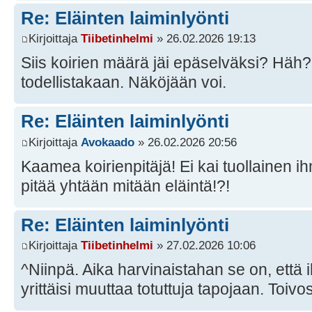
Re: Eläinten laiminlyönti
Kirjoittaja
Tiibetinhelmi
» 26.02.2026 19:13
Siis koirien määrä jäi epäselväksi? Häh?
todellistakaan. Näköjään voi.
Re: Eläinten laiminlyönti
Kirjoittaja
Avokaado
» 26.02.2026 20:56
Kaamea koirienpitäjä! Ei kai tuollainen 
pitää yhtään mitään eläintä!?!
Re: Eläinten laiminlyönti
Kirjoittaja
Tiibetinhelmi
» 27.02.2026 10:06
^Niinpä. Aika harvinaistahan se on, että 
yrittäisi muuttaa totuttuja tapojaan. Toiv