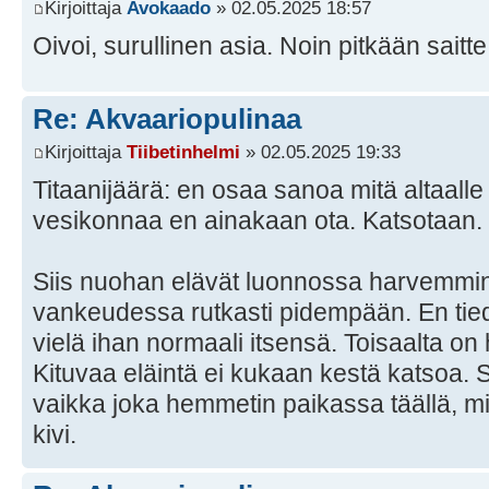
Kirjoittaja
Avokaado
» 02.05.2025 18:57
Oivoi, surullinen asia. Noin pitkään sait
Re: Akvaariopulinaa
Kirjoittaja
Tiibetinhelmi
» 02.05.2025 19:33
Titaanijäärä: en osaa sanoa mitä altaalle
vesikonnaa en ainakaan ota. Katsotaan.
Siis nuohan elävät luonnossa harvemmin 
vankeudessa rutkasti pidempään. En tiedä 
vielä ihan normaali itsensä. Toisaalta on 
Kituvaa eläintä ei kukaan kestä katsoa. 
vaikka joka hemmetin paikassa täällä, mih
kivi.