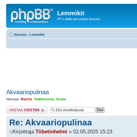
Lemmikit
PP:n tilalle perustettu foorumi
Etusivu
‹
Lemmikit
Akvaariopulinaa
Valvojat:
Biarritz
,
ViaNocturna
,
Suska
Lähetä vastaus
Re: Akvaariopulinaa
Kirjoittaja
Tiibetinhelmi
» 02.05.2025 15:23