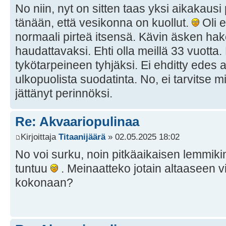
No niin, nyt on sitten taas yksi aikakausi 
tänään, että vesikonna on kuollut.
Oli e
normaali pirteä itsensä. Kävin äsken h
haudattavaksi. Ehti olla meillä 33 vuotta. 
tykötarpeineen tyhjäksi. Ei ehditty edes 
ulkopuolista suodatinta. No, ei tarvitse mi
jättänyt perinnöksi.
Re: Akvaariopulinaa
Kirjoittaja
Titaanijäärä
» 02.05.2025 18:02
No voi surku, noin pitkäaikaisen lemmiki
tuntuu
. Meinaatteko jotain altaaseen vi
kokonaan?