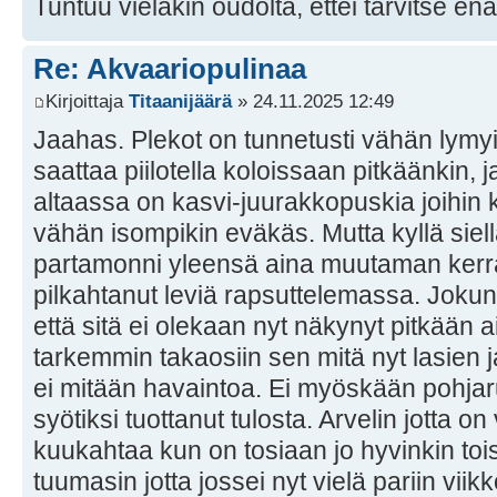
Tuntuu vieläkin oudolta, ettei tarvitse en
Re: Akvaariopulinaa
Kirjoittaja
Titaanijäärä
» 24.11.2025 12:49
Jaahas. Plekot on tunnetusti vähän lymy
saattaa piilotella koloissaan pitkäänkin, 
altaassa on kasvi-juurakkopuskia joihin k
vähän isompikin eväkäs. Mutta kyllä siel
partamonni yleensä aina muutaman kerra
pilkahtanut leviä rapsuttelemassa. Jokun
että sitä ei olekaan nyt näkynyt pitkään a
tarkemmin takaosiin sen mitä nyt lasien 
ei mitään havaintoa. Ei myöskään pohjar
syötiksi tuottanut tulosta. Arvelin jotta o
kuukahtaa kun on tosiaan jo hyvinkin toi
tuumasin jotta jossei nyt vielä pariin viik