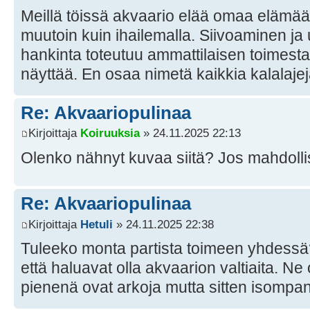
Meillä töissä akvaario elää omaa elämää
muutoin kuin ihailemalla. Siivoaminen ja
hankinta toteutuu ammattilaisen toimesta.
näyttää. En osaa nimetä kaikkia kalalajeja
Re: Akvaariopulinaa
Kirjoittaja
Koiruuksia
» 24.11.2025 22:13
Olenko nähnyt kuvaa siitä? Jos mahdollist
Re: Akvaariopulinaa
Kirjoittaja
Hetuli
» 24.11.2025 22:38
Tuleeko monta partista toimeen yhdessä? 
että haluavat olla akvaarion valtiaita. N
pienenä ovat arkoja mutta sitten isompa