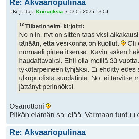
Re: Akvaariopulinaa
Kirjoittaja
Koiruuksia
» 02.05.2025 18:04
Tiibetinhelmi kirjoitti:
No niin, nyt on sitten taas yksi aikakausi
tänään, että vesikonna on kuollut.
Oli 
normaali pirteä itsensä. Kävin äsken h
haudattavaksi. Ehti olla meillä 33 vuotta.
tykötarpeineen tyhjäksi. Ei ehditty edes 
ulkopuolista suodatinta. No, ei tarvitse m
jättänyt perinnöksi.
Osanottoni
Pitkän elämän sai elää. Varmaan tuntuu o
Re: Akvaariopulinaa