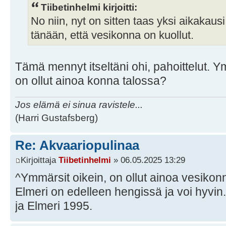
Tiibetinhelmi kirjoitti:
No niin, nyt on sitten taas yksi aikakausi
tänään, että vesikonna on kuollut.
Tämä mennyt itseltäni ohi, pahoittelut. Y
on ollut ainoa konna talossa?
Jos elämä ei sinua ravistele...
(Harri Gustafsberg)
Re: Akvaariopulinaa
Kirjoittaja
Tiibetinhelmi
» 06.05.2025 13:29
^Ymmärsit oikein, on ollut ainoa vesiko
Elmeri on edelleen hengissä ja voi hyvin.
ja Elmeri 1995.