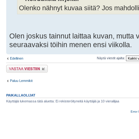
Olenko nähnyt kuvaa siitä? Jos mahdollis
Olen joskus tainnut laittaa kuvan, mutta 
seuraavaksi töihin menen ensi viikolla.
Näytä viestit ajalta:
Edellinen
Lähetä vastaus
Paluu Lemmikit
PAIKALLAOLIJAT
Käyttäjiä lukemassa tätä aluetta: Ei rekisteröityneitä käyttäjiä ja 10 vierailijaa
Error 