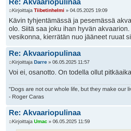
Re: Akvaariopulinaa
Kirjoittaja
Tiibetinhelmi
» 04.05.2025 19:09
Kävin tyhjentämässä ja pesemässä akvaar
olo. Siitä saa joku ihan hyvän akvaarion.
vesikonna, kierrätän nuo jääneet ruuat s
Re: Akvaariopulinaa
Kirjoittaja
Darre
» 06.05.2025 11:57
Voi ei, osanotto. On todella ollut pitkäai
"Dogs are not our whole life, but they make our l
- Roger Caras
Re: Akvaariopulinaa
Kirjoittaja
Umac
» 06.05.2025 11:59