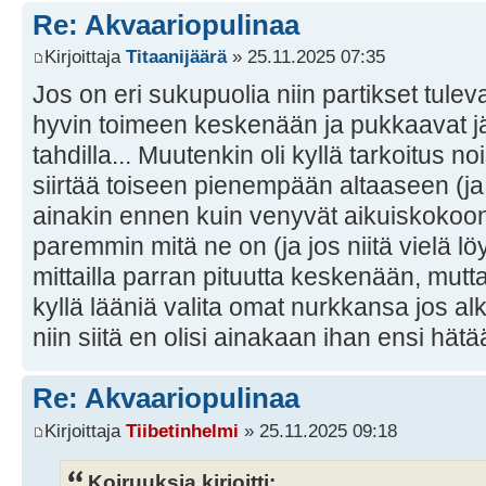
Re: Akvaariopulinaa
Kirjoittaja
Titaanijäärä
» 25.11.2025 07:35
Jos on eri sukupuolia niin partikset tulev
hyvin toimeen keskenään ja pukkaavat jä
tahdilla... Muutenkin oli kyllä tarkoitus no
siirtää toiseen pienempään altaaseen (ja
ainakin ennen kuin venyvät aikuiskokoo
paremmin mitä ne on (ja jos niitä vielä löyt
mittailla parran pituutta keskenään, mut
kyllä lääniä valita omat nurkkansa jos a
niin siitä en olisi ainakaan ihan ensi hätä
Re: Akvaariopulinaa
Kirjoittaja
Tiibetinhelmi
» 25.11.2025 09:18
Koiruuksia kirjoitti: