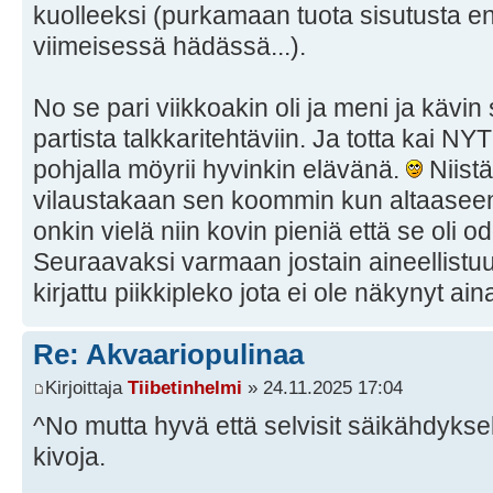
kuolleeksi (purkamaan tuota sisutusta en
viimeisessä hädässä...).
No se pari viikkoakin oli ja meni ja kävi
partista talkkaritehtäviin. Ja totta kai 
pohjalla möyrii hyvinkin elävänä.
Niistä
vilaustakaan sen koommin kun altaaseen 
onkin vielä niin kovin pieniä että se oli o
Seuraavaksi varmaan jostain aineellistu
kirjattu piikkipleko jota ei ole näkynyt a
Re: Akvaariopulinaa
Kirjoittaja
Tiibetinhelmi
» 24.11.2025 17:04
^No mutta hyvä että selvisit säikähdyksell
kivoja.