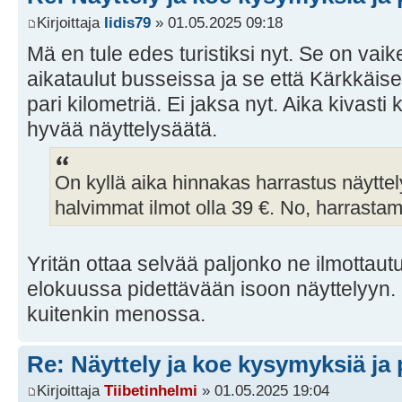
Kirjoittaja
Iidis79
» 01.05.2025 09:18
Mä en tule edes turistiksi nyt. Se on vai
aikataulut busseissa ja se että Kärkkäisel
pari kilometriä. Ei jaksa nyt. Aika kivasti 
hyvää näyttelysäätä.
On kyllä aika hinnakas harrastus näyttel
halvimmat ilmot olla 39 €. No, harrast
Yritän ottaa selvää paljonko ne ilmottau
elokuussa pidettävään isoon näyttelyyn. 
kuitenkin menossa.
Re: Näyttely ja koe kysymyksiä ja 
Kirjoittaja
Tiibetinhelmi
» 01.05.2025 19:04