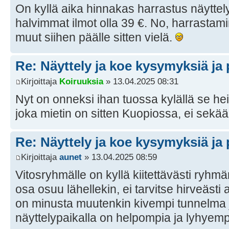
On kyllä aika hinnakas harrastus näyttely
halvimmat ilmot olla 39 €. No, harrasta
muut siihen päälle sitten vielä.
Re: Näyttely ja koe kysymyksiä ja 
Kirjoittaja
Koiruuksia
» 13.04.2025 08:31
Nyt on onneksi ihan tuossa kylällä se he
joka mietin on sitten Kuopiossa, ei sek
Re: Näyttely ja koe kysymyksiä ja 
Kirjoittaja
aunet
» 13.04.2025 08:59
Vitosryhmälle on kyllä kiitettävästi ryhm
osa osuu lähellekin, ei tarvitse hirveästi
on minusta muutenkin kivempi tunnelma ja
näyttelypaikalla on helpompia ja lyhyemp