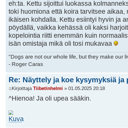
eh:ta. Kettu sijoittui luokassa kolmannek
toki huomiona että koira tarvitsee aikaa,
ikäisen kohdalla. Kettu esiintyi hyvin ja 
pöydällä, vaikka kehässä oli kaksi harjoit
kopelointia riitti enemmän kuin normaalis
isän omistaja mikä oli tosi mukavaa
"Dogs are not our whole life, but they make our l
- Roger Caras
Re: Näyttely ja koe kysymyksiä ja 
Kirjoittaja
Tiibetinhelmi
» 01.05.2025 20:18
^Hienoa! Ja oli upea sääkin.