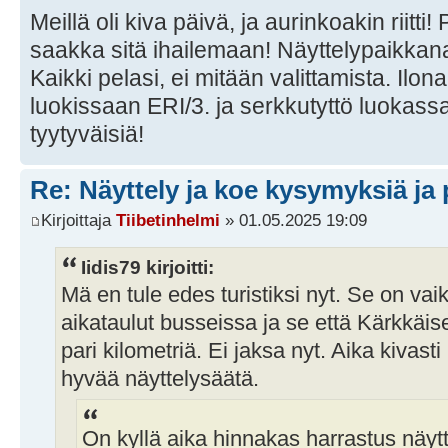
Meillä oli kiva päivä, ja aurinkoakin riitti!
saakka sitä ihailemaan! Näyttelypaikkan
Kaikki pelasi, ei mitään valittamista. Ilon
luokissaan ERI/3. ja serkkutyttö luokassa
tyytyväisiä!
Re: Näyttely ja koe kysymyksiä ja 
Kirjoittaja
Tiibetinhelmi
» 01.05.2025 19:09
Iidis79 kirjoitti:
Mä en tule edes turistiksi nyt. Se on va
aikataulut busseissa ja se että Kärkkäisel
pari kilometriä. Ei jaksa nyt. Aika kivasti
hyvää näyttelysäätä.
On kyllä aika hinnakas harrastus näytt