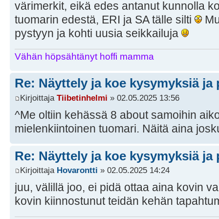
värimerkit, eikä edes antanut kunnolla ko
tuomarin edestä, ERI ja SA tälle silti
Mut
pystyyn ja kohti uusia seikkailuja
Vähän höpsähtänyt hoffi mamma
Re: Näyttely ja koe kysymyksiä ja 
Kirjoittaja
Tiibetinhelmi
» 02.05.2025 13:56
^Me oltiin kehässä 8 about samoihin aikoih
mielenkiintoinen tuomari. Näitä aina josku
Re: Näyttely ja koe kysymyksiä ja 
Kirjoittaja
Hovarontti
» 02.05.2025 14:24
juu, välillä joo, ei pidä ottaa aina kovin 
kovin kiinnostunut teidän kehän tapahtu