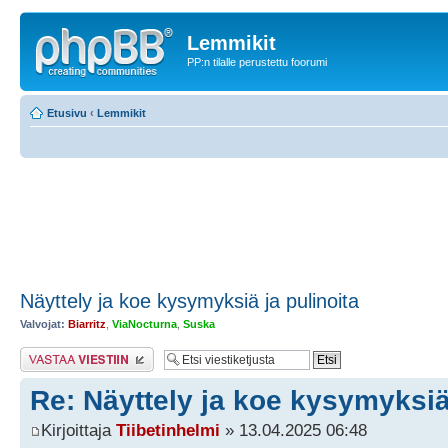
Lemmikit
PP:n tilalle perustettu foorumi
Etusivu
‹
Lemmikit
Näyttely ja koe kysymyksiä ja pulinoita
Valvojat:
Biarritz
,
ViaNocturna
,
Suska
Lähetä vastaus
Re: Näyttely ja koe kysymyksiä 
Kirjoittaja
Tiibetinhelmi
» 13.04.2025 06:48