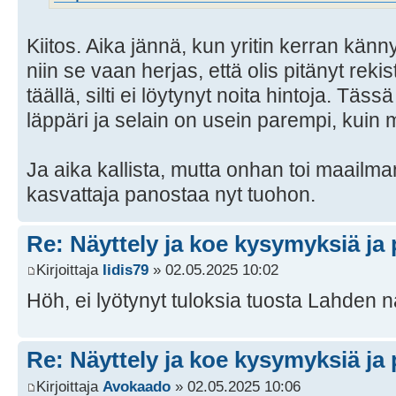
Kiitos. Aika jännä, kun yritin kerran känn
niin se vaan herjas, että olis pitänyt rekist
täällä, silti ei löytynyt noita hintoja. Täss
läppäri ja selain on usein parempi, kuin mo
Ja aika kallista, mutta onhan toi maailma
kasvattaja panostaa nyt tuohon.
Re: Näyttely ja koe kysymyksiä ja 
Kirjoittaja
Iidis79
» 02.05.2025 10:02
Höh, ei lyötynyt tuloksia tuosta Lahden näy
Re: Näyttely ja koe kysymyksiä ja 
Kirjoittaja
Avokaado
» 02.05.2025 10:06