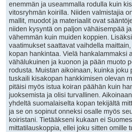
enemmän ja useammalla rodulla kuin kisa
vitosryhmän koirilla. Niiden valmistaji
mallit, muodot ja materiaalit ovat sääntöje
niiden kysyntä on paljon vähäisempää ja s
vähemmän kuin muiden koppien. Lisäksi s
vaatimukset saattavat vaihdella maittain,
kopan hankintaa. Vielä hankalammaksi as
vähälukuinen ja kuonon ja pään muoto p
rodusta. Muistan aikoinaan, kuinka joku
tuskaili kisakopan hankkimisen olevan 
pitäisi myös istua koiran päähän kuin hans
juoksemista ja olisi turvallinen. Aikoina
yhdeltä suomalaiselta kopan tekijältä m
ja se on sopinut onneksi osalle myös seu
koiristani. Tietääkseni kukaan ei Suome
mittatilauskoppia, ellei joku sitten omille 