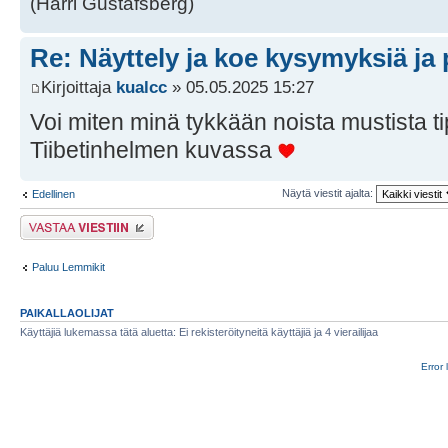
(Harri Gustafsberg)
Re: Näyttely ja koe kysymyksiä ja 
Kirjoittaja
kualcc
» 05.05.2025 15:27
Voi miten minä tykkään noista mustista tip
Tiibetinhelmen kuvassa
Näytä viestit ajalta:
Edellinen
Lähetä vastaus
Paluu Lemmikit
PAIKALLAOLIJAT
Käyttäjiä lukemassa tätä aluetta: Ei rekisteröityneitä käyttäjiä ja 4 vierailijaa
Error 