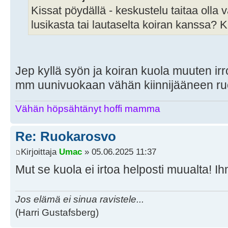
Kissat pöydällä - keskustelu taitaa oll
lusikasta tai lautaselta koiran kanssa?
Jep kyllä syön ja koiran kuola muuten ir
mm uunivuokaan vähän kiinnijääneen r
Vähän höpsähtänyt hoffi mamma
Re: Ruokarosvo
Kirjoittaja
Umac
» 05.06.2025 11:37
Mut se kuola ei irtoa helposti muualta! I
Jos elämä ei sinua ravistele...
(Harri Gustafsberg)