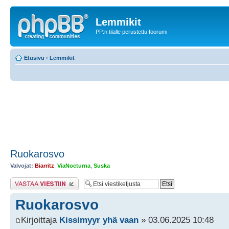
Lemmikit
PP:n tilalle perustettu foorumi
Etusivu
‹
Lemmikit
Ruokarosvo
Valvojat:
Biarritz
,
ViaNocturna
,
Suska
Lähetä vastaus
Ruokarosvo
Kirjoittaja
Kissimyyr yhä vaan
» 03.06.2025 10:48