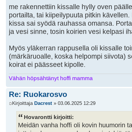
me rakennettiin kissalle hylly oven pää
portailta, tai kiipeilypuuta pitkin kävellen
kissa sai syödä rauhassa omansa. Portaid
ja vesi sinne, tosin koirien vesi kelpasi i
Myös yläkerran rappusella oli kissalle to
(märkäruoalle, koska helpompi siivota) se 
koirat ei päässeet kipolle.
Vähän höpsähtänyt hoffi mamma
Re: Ruokarosvo
Kirjoittaja
Dacrest
» 03.06.2025 12:29
Hovarontti kirjoitti:
Meidän vanha hoffi oli kovin huumorin t