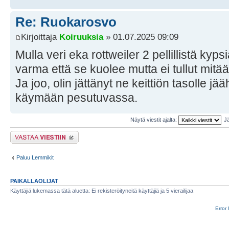
Re: Ruokarosvo
Kirjoittaja
Koiruuksia
» 01.07.2025 09:09
Mulla veri eka rottweiler 2 pellillistä kyps
varma että se kuolee mutta ei tullut mitää
Ja joo, olin jättänyt ne keittiön tasolle
käymään pesutuvassa.
Näytä viestit ajalta:
Jä
Lähetä vastaus
Paluu Lemmikit
PAIKALLAOLIJAT
Käyttäjiä lukemassa tätä aluetta: Ei rekisteröityneitä käyttäjiä ja 5 vierailijaa
Error 