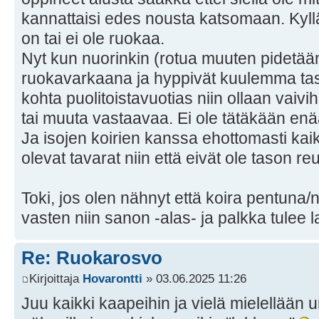
kannattaisi edes nousta katsomaan. Kyllä
on tai ei ole ruokaa.
Nyt kun nuorinkin (rotua muuten pidetä
ruokavarkaana ja hyppivät kuulemma tasoi
kohta puolitoistavuotias niin ollaan vaivi
tai muuta vastaavaa. Ei ole tätäkään enä
Ja isojen koirien kanssa ehottomasti kaikk
olevat tavarat niin että eivät ole tason reu
Toki, jos olen nähnyt että koira pentun
vasten niin sanon -alas- ja palkka tulee l
Re: Ruokarosvo
Kirjoittaja
Hovarontti
» 03.06.2025 11:26
Juu kaikki kaapeihin ja vielä mielellään 