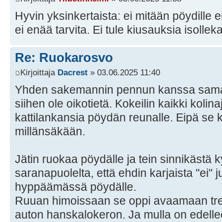
Hyvin yksinkertaista: ei mitään pöydille ei
ei enää tarvita. Ei tule kiusauksia isolleka
Re: Ruokarosvo
Kirjoittaja
Dacrest
» 03.06.2025 11:40
Yhden sakemannin pennun kanssa samasta
siihen ole oikotietä. Kokeilin kaikki kolina
kattilankansia pöydän reunalle. Eipä se ko
millänsäkään.
Jätin ruokaa pöydälle ja tein sinnikästä k
saranapuolelta, että ehdin karjaista "ei" j
hyppäämässä pöydälle.
Ruuan himoissaan se oppi avaamaan tre
auton hanskalokeron. Ja mulla on edell