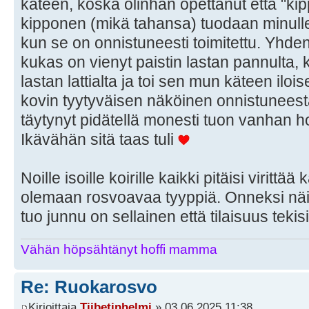
käteen, koska olinhan opettanut että "kipp
kipponen (mikä tahansa) tuodaan minulle 
kun se on onnistuneesti toimitettu. Yhde
kukas on vienyt paistin lastan pannulta
lastan lattialta ja toi sen mun käteen ilois
kovin tyytyväisen näköinen onnistunees
täytynyt pidätellä monesti tuon vanhan h
Ikävähän sitä taas tuli
Noille isoille koirille kaikki pitäisi virittä
olemaan rosvoavaa tyyppiä. Onneksi näi
tuo junnu on sellainen että tilaisuus tekis
Vähän höpsähtänyt hoffi mamma
Re: Ruokarosvo
Kirjoittaja
Tiibetinhelmi
» 03.06.2025 11:38