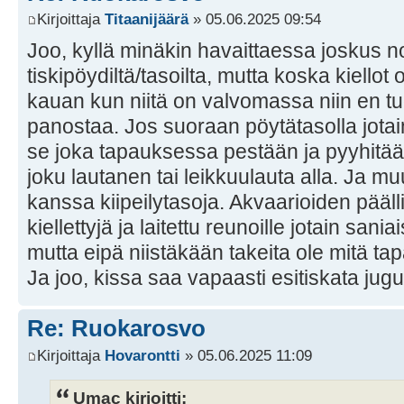
Kirjoittaja
Titaanijäärä
» 05.06.2025 09:54
Joo, kyllä minäkin havaittaessa joskus n
tiskipöydiltä/tasoilta, mutta koska kiello
kauan kun niitä on valvomassa niin en 
panostaa. Jos suoraan pöytätasolla jotai
se joka tapauksessa pestään ja pyyhitä
joku lautanen tai leikkuulauta alla. Ja m
kanssa kiipeilytasoja. Akvaarioiden pääll
kiellettyjä ja laitettu reunoille jotain sani
mutta eipä niistäkään takeita ole mitä tap
Ja joo, kissa saa vapaasti esitiskata jugu
Re: Ruokarosvo
Kirjoittaja
Hovarontti
» 05.06.2025 11:09
Umac kirjoitti: