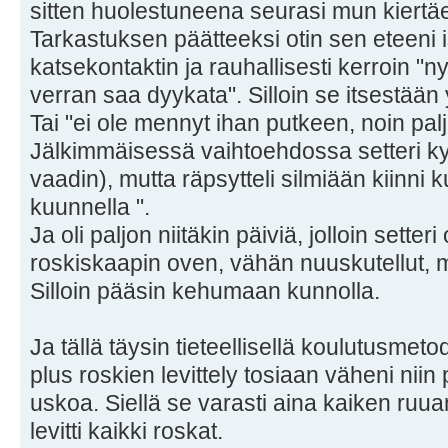
sitten huolestuneena seurasi mun kiert
Tarkastuksen päätteeksi otin sen eteeni
katsekontaktin ja rauhallisesti kerroin "n
verran saa dyykata". Silloin se itsestään 
Tai "ei ole mennyt ihan putkeen, noin paljo
Jälkimmäisessä vaihtoehdossa setteri kyl
vaadin), mutta räpsytteli silmiään kiinni
kuunnella ".
Ja oli paljon niitäkin päiviä, jolloin setter
roskiskaapin oven, vähän nuuskutellut, mu
Silloin pääsin kehumaan kunnolla.
Ja tällä täysin tieteellisellä koulutusmetod
plus roskien levittely tosiaan väheni niin 
uskoa. Siellä se varasti aina kaiken ruua
levitti kaikki roskat.