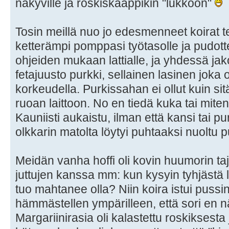
näkyville ja roskiskaappikin "lukkoon"
Tosin meillä nuo jo edesmenneet koirat te
ketterämpi pomppasi työtasolle ja pudot
ohjeiden mukaan lattialle, ja yhdessä jako
fetajuusto purkki, sellainen lasinen joka 
korkeudella. Purkissahan ei ollut kuin si
ruoan laittoon. No en tiedä kuka tai miten 
Kauniisti aukaistu, ilman että kansi tai purk
olkkarin matolta löytyi puhtaaksi nuoltu pu
Meidän vanha hoffi oli kovin huumorin t
juttujen kanssa mm: kun kysyin tyhjästä 
tuo mahtanee olla? Niin koira istui pussin
hämmästellen ympärilleen, että sori en 
Margariinirasia oli kalastettu roskiksesta