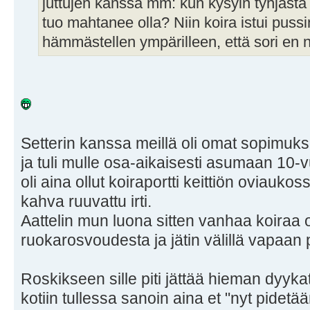
juttujen kanssa mm: kun kysyin tyhjästä
tuo mahtanee olla? Niin koira istui pussin
hämmästellen ympärilleen, että sori en 
Setterin kanssa meillä oli omat sopimukse
ja tuli mulle osa-aikaisesti asumaan 10-vu
oli aina ollut koiraportti keittiön oviaukossa
kahva ruuvattu irti.
Aattelin mun luona sitten vanhaa koiraa 
ruokarosvoudesta ja jätin välillä vapaan 
Roskikseen sille piti jättää hieman dyykat
kotiin tullessa sanoin aina et "nyt pidetää