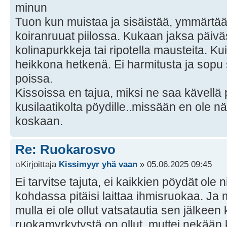
minun
Tuon kun muistaa ja sisäistää, ymmärtää 
koiranruuat piilossa. Kukaan jaksa päiväst
kolinapurkkeja tai ripotella mausteita. Ku
heikkona hetkenä. Ei harmitusta ja sopu s
poissa.
Kissoissa en tajua, miksi ne saa kävellä
kusilaatikolta pöydille..missään en ole 
koskaan.
Re: Ruokarosvo
Kirjoittaja
Kissimyyr yhä vaan
» 05.06.2025 09:45
Ei tarvitse tajuta, ei kaikkien pöydät ole 
kohdassa pitäisi laittaa ihmisruokaa. Ja m
mulla ei ole ollut vatsatautia sen jälkeen k
ruokamyrkytystä on ollut, muttei nekään 