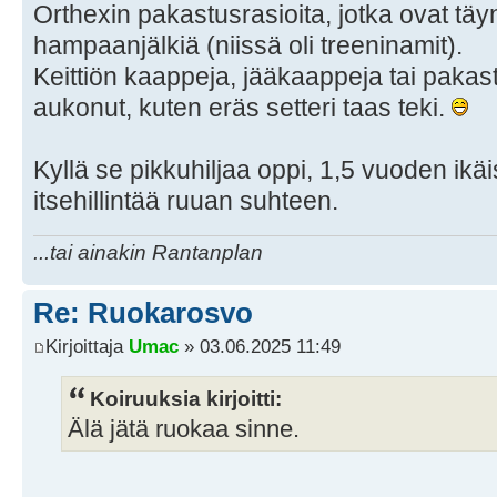
Orthexin pakastusrasioita, jotka ovat tä
hampaanjälkiä (niissä oli treeninamit).
Keittiön kaappeja, jääkaappeja tai pakas
aukonut, kuten eräs setteri taas teki.
Kyllä se pikkuhiljaa oppi, 1,5 vuoden ik
itsehillintää ruuan suhteen.
...tai ainakin Rantanplan
Re: Ruokarosvo
Kirjoittaja
Umac
» 03.06.2025 11:49
Koiruuksia kirjoitti:
Älä jätä ruokaa sinne.