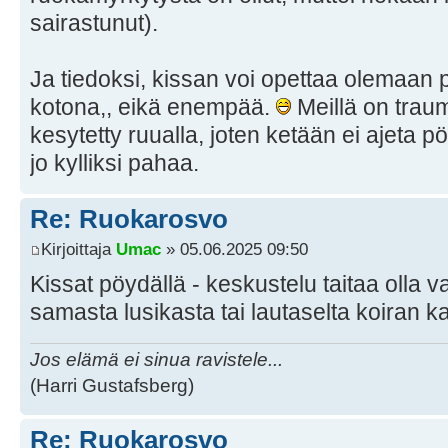
sairastunut).
Ja tiedoksi, kissan voi opettaa olemaan 
kotona,, eikä enempää.
Meillä on traum
kesytetty ruualla, joten ketään ei ajeta p
jo kylliksi pahaa.
Re: Ruokarosvo
Kirjoittaja
Umac
» 05.06.2025 09:50
Kissat pöydällä - keskustelu taitaa olla 
samasta lusikasta tai lautaselta koiran
Jos elämä ei sinua ravistele...
(Harri Gustafsberg)
Re: Ruokarosvo