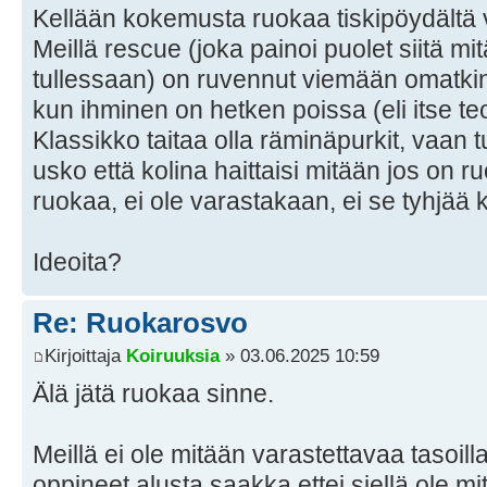
Kellään kokemusta ruokaa tiskipöydältä 
Meillä rescue (joka painoi puolet siitä mit
tullessaan) on ruvennut viemään omatkin
kun ihminen on hetken poissa (eli itse teo
Klassikko taitaa olla räminäpurkit, vaan
usko että kolina haittaisi mitään jos on r
ruokaa, ei ole varastakaan, ei se tyhjää 
Ideoita?
Re: Ruokarosvo
Kirjoittaja
Koiruuksia
» 03.06.2025 10:59
Älä jätä ruokaa sinne.
Meillä ei ole mitään varastettavaa tasoill
oppineet alusta saakka ettei siellä ole m