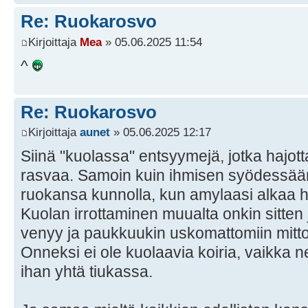
Re: Ruokarosvo
Kirjoittaja
Mea
» 05.06.2025 11:54
^
Re: Ruokarosvo
Kirjoittaja
aunet
» 05.06.2025 12:17
Siinä "kuolassa" entsyymejä, jotka hajott
rasvaa. Samoin kuin ihmisen syödessään
ruokansa kunnolla, kun amylaasi alkaa h
Kuolan irrottaminen muualta onkin sitt
venyy ja paukkuukin uskomattomiin mittoi
Onneksi ei ole kuolaavia koiria, vaikka n
ihan yhtä tiukassa.