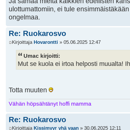
Ja samaa mieltä kaikkien edellisten kans
ulottumattomiin, ei tule ensimmäistäkään
ongelmaa.
Re: Ruokarosvo
Kirjoittaja
Hovarontti
» 05.06.2025 12:47
Umac kirjoitti:
Mut se kuola ei irtoa helposti muualta! 
Totta muuten
Vähän höpsähtänyt hoffi mamma
Re: Ruokarosvo
Kirjoittaja
Kissimyyr yhä vaan
» 30.06.2025 12:11