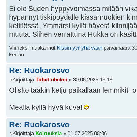
Ei ole Suden hyppyvoimassa mitään vikaa 
hypännyt tiskipöydälle kissanruokien kim
keittiössä. Ymmärsi kyllä hävetä kiinnijä
muuta. Siihen verrattuna Hukka on käsi
Viimeksi muokannut
Kissimyyr yhä vaan
päivämäärä 30
kerran
Re: Ruokarosvo
Kirjoittaja
Tiibetinhelmi
» 30.06.2025 13:18
Olisko tääkin ketju paikallaan lemmikit- 
Mealla kyllä hyvä kuva!
Re: Ruokarosvo
Kirjoittaja
Koiruuksia
» 01.07.2025 08:06