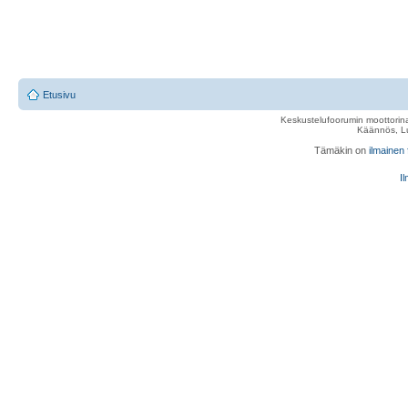
Etusivu
Keskustelufoorumin moottorina
Käännös, Lu
Tämäkin on
ilmainen
Il