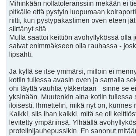
Mihinkään nollatoleranssiin mekään ei tie
pitkälle että pystyin luopumaan koiraport
riitti, kun pystypakastimen oven eteen jätti
siirtänyt sitä.
Mulla saattoi keittiön avohyllykössä olla 
saivat enimmäkseen olla rauhassa - josku
lipsahti.
Ja kyllä se itse ymmärsi, milloin ei menn
kotiin tullessa avasin oven ja samalla sek
ohi täyttä vauhtia yläkertaan - sinne se
yksinään. Muutenkin aina kotiin tullessa 
iloisesti. Ihmettelin, mikä nyt on, kunne
Kaikki, siis ihan kaikki, mitä se oli keittiö
levitetty ympäriinsä. Ylhäällä avohyllykös
proteiinijauhepussikin. En sanonut mitää