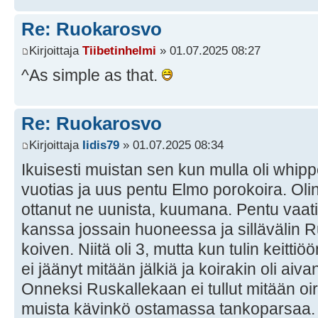
Re: Ruokarosvo
Kirjoittaja
Tiibetinhelmi
» 01.07.2025 08:27
^As simple as that.
Re: Ruokarosvo
Kirjoittaja
Iidis79
» 01.07.2025 08:34
Ikuisesti muistan sen kun mulla oli whipp
vuotias ja uus pentu Elmo porokoira. Olin 
ottanut ne uunista, kuumana. Pentu vaati
kanssa jossain huoneessa ja sillävälin 
koiven. Niitä oli 3, mutta kun tulin keittiö
ei jäänyt mitään jälkiä ja koirakin oli aiva
Onneksi Ruskallekaan ei tullut mitään oi
muista kävinkö ostamassa tankoparsaa.