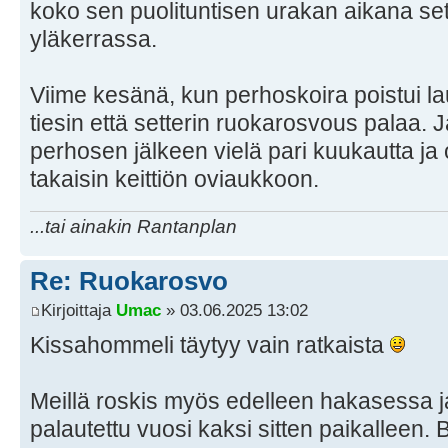
koko sen puolituntisen urakan aikana sette
yläkerrassa.
Viime kesänä, kun perhoskoira poistui l
tiesin että setterin ruokarosvous palaa. Ja
perhosen jälkeen vielä pari kuukautta ja o
takaisin keittiön oviaukkoon.
...tai ainakin Rantanplan
Re: Ruokarosvo
Kirjoittaja
Umac
» 03.06.2025 13:02
Kissahommeli täytyy vain ratkaista
Meillä roskis myös edelleen hakasessa j
palautettu vuosi kaksi sitten paikalleen. B