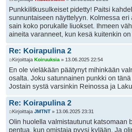
Punkkilitkusulkeiset pidetty! Paitsi kah
sunnuntaiseen näyttelyyn. Kolmessa eri a
sain koko porukalle liuokset. Ihmeen väh
aineita varanneet, kun kesä kuitenkin o
Re: Koirapulina 2
Kirjoittaja
Koiruuksia
» 13.06.2025 22:54
En ole vieläkään päätynyt mihinkään va
osalta. Joku satunnainen punkki on tänä 
Jostain systä varsinkin Reinossa ja Lak
Re: Koirapulina 2
Kirjoittaja
JMTNT
» 13.06.2025 23:31
Olin huolella valmistautunut katsomaan 
pentua, kun omistaja pyysi kylään. Ja oli