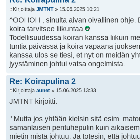
Kirjoittaja
JMTNT
» 15.06.2025 10:21
^OOHOH , sinulta aivan oivallinen ohje. E
koira tarvitsee liikuntaa
Todellisuudessa koiran kanssa liikuin me
tuntia päivässä ja koira vapaana juoksent
kanssa ulos se tiesi, et nyt on meidän yh
jyystäminen johtui vatsa ongelmista.
Re: Koirapulina 2
Kirjoittaja
aunet
» 15.06.2025 13:33
JMTNT kirjoitti:
" Mutta jos yhtään kielsin sitä esim. mato
samanlaisen pentuhepulin kuin aikaisemm
mietin mistä johtuu. Ja totesin, että joht