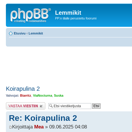
Lemmikit
PP:n tilalle perustettu foorumi
Etusivu
‹
Lemmikit
Koirapulina 2
Valvojat:
Biarritz
,
ViaNocturna
,
Suska
Lähetä vastaus
Re: Koirapulina 2
Kirjoittaja
Mea
» 09.06.2025 04:08