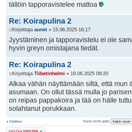
tällöin tapporavistelee mattoa
Re: Koirapulina 2
Kirjoittaja
aunet
» 15.06.2025 16:17
Jyystäminen ja tapporavistelu ei ole sam
hyvin greyn omistajana tiedät.
Re: Koirapulina 2
Kirjoittaja
Tiibetinhelmi
» 19.06.2025 09:20
Alkaa vähän näyttämään siltä, että mun äi
asumaan. On ollut tässä mulla jo parisen 
on reipas pappakoira ja tää on hälle tutt
solahtanut porukkaan.
Näytä viestit ajalta:
Edellinen
Lähetä vastaus