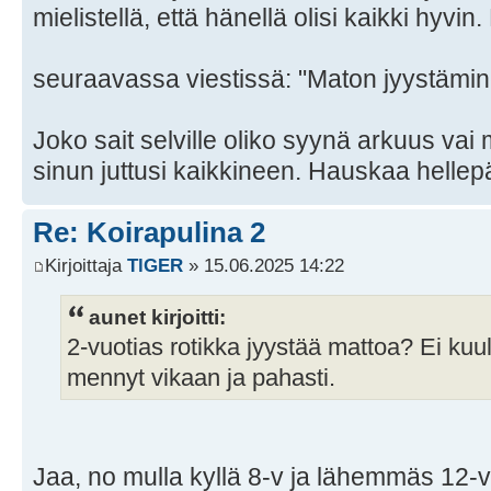
mielistellä, että hänellä olisi kaikki hyvin.
seuraavassa viestissä: "Maton jyystämine
Joko sait selville oliko syynä arkuus va
sinun juttusi kaikkineen. Hauskaa hellep
Re: Koirapulina 2
Kirjoittaja
TlGER
» 15.06.2025 14:22
aunet kirjoitti:
2-vuotias rotikka jyystää mattoa? Ei kuul
mennyt vikaan ja pahasti.
Jaa, no mulla kyllä 8-v ja lähemmäs 12-vuo