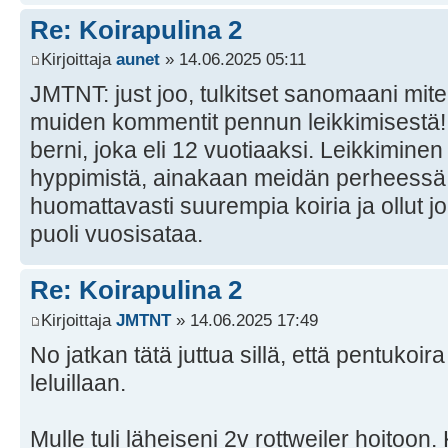
Re: Koirapulina 2
Kirjoittaja
aunet
» 14.06.2025 05:11
JMTNT: just joo, tulkitset sanomaani mit
muiden kommentit pennun leikkimisestä! I
berni, joka eli 12 vuotiaaksi. Leikkiminen 
hyppimistä, ainakaan meidän perheessä. Ja
huomattavasti suurempia koiria ja ollut j
puoli vuosisataa.
Re: Koirapulina 2
Kirjoittaja
JMTNT
» 14.06.2025 17:49
No jatkan tätä juttua sillä, että pentukoir
leluillaan.
Mulle tuli läheiseni 2v rottweiler hoitoon.