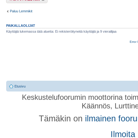
Paluu Lemmikit
PAIKALLAOLIJAT
Käyttäjiä lukemassa tätä aluetta: Ei rekisteröityneitä käyttäjiä ja 9 vierailijaa
Error 
Etusivu
Keskustelufoorumin moottorina toim
Käännös, Lurttin
Tämäkin on
ilmainen foor
Ilmoita