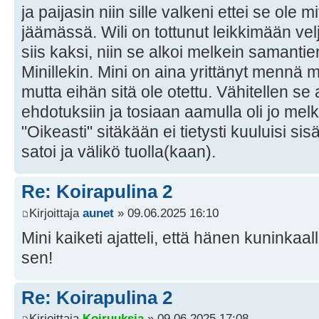
ja paijasin niin sille valkeni ettei se ole
jäämässä. Wili on tottunut leikkimään vel
siis kaksi, niin se alkoi melkein samantie
Minillekin. Mini on aina yrittänyt mennä m
mutta eihän sitä ole otettu. Vähitellen s
ehdotuksiin ja tosiaan aamulla oli jo melk
"Oikeasti" sitäkään ei tietysti kuuluisi sis
satoi ja välikö tuolla(kaan).
Re: Koirapulina 2
Kirjoittaja
aunet
» 09.06.2025 16:10
Mini kaiketi ajatteli, että hänen kuninkaal
sen!
Re: Koirapulina 2
Kirjoittaja
Koiruuksia
» 09.06.2025 17:08