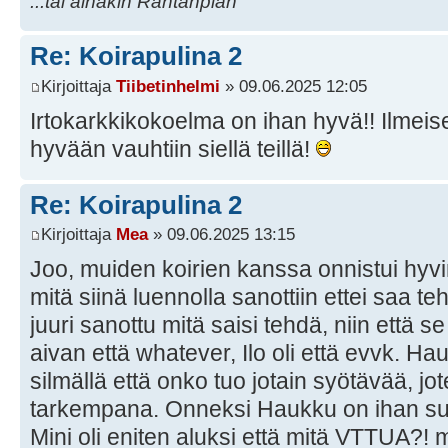
...tai ainakin Rantanplan
Re: Koirapulina 2
Kirjoittaja
Tiibetinhelmi
» 09.06.2025 12:05
Irtokarkkikokoelma on ihan hyvä!! Ilmei
hyvään vauhtiin siellä teillä!
Re: Koirapulina 2
Kirjoittaja
Mea
» 09.06.2025 13:15
Joo, muiden koirien kanssa onnistui hyvin
mitä siinä luennolla sanottiin ettei saa te
juuri sanottu mitä saisi tehdä, niin että se
aivan että whatever, Ilo oli että evvk. Hau
silmällä että onko tuo jotain syötävää, jo
tarkempana. Onneksi Haukku on ihan supe
Mini oli eniten aluksi että mitä VTTUA?! m