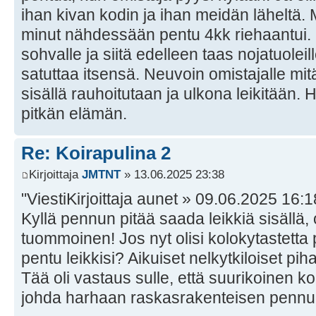
ihan kivan kodin ja ihan meidän läheltä. 
minut nähdessään pentu 4kk riehaantui. 
sohvalle ja siitä edelleen taas nojatuoleil
satuttaa itsensä. Neuvoin omistajalle mitä
sisällä rauhoitutaan ja ulkona leikitään. H
pitkän elämän.
Re: Koirapulina 2
Kirjoittaja
JMTNT
» 13.06.2025 23:38
"ViestiKirjoittaja aunet » 09.06.2025 16:1
Kyllä pennun pitää saada leikkiä sisällä
tuommoinen! Jos nyt olisi kolokytastett
pentu leikkisi? Aikuiset nelkytkiloiset piha
Tää oli vastaus sulle, että suurikoinen koi
johda harhaan raskasrakenteisen pennu