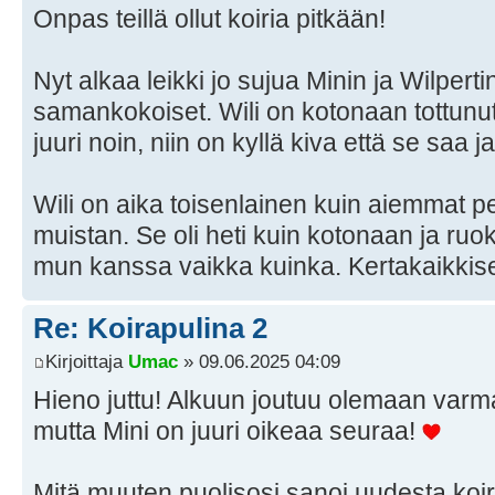
Onpas teillä ollut koiria pitkään!
Nyt alkaa leikki jo sujua Minin ja Wilperti
samankokoiset. Wili on kotonaan tottunu
juuri noin, niin on kyllä kiva että se saa ja
Wili on aika toisenlainen kuin aiemmat pe
muistan. Se oli heti kuin kotonaan ja ruo
mun kanssa vaikka kuinka. Kertakaikkis
Re: Koirapulina 2
Kirjoittaja
Umac
» 09.06.2025 04:09
Hieno juttu! Alkuun joutuu olemaan varm
mutta Mini on juuri oikeaa seuraa!
Mitä muuten puolisosi sanoi uudesta koiras