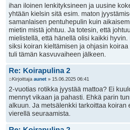
ihan iloinen lenkityksineen ja uusine ko
yhtään kielsin sitä esim. maton jyystämise
samanlaisen pentuhepulin kuin aikaisemm
mietin mistä johtuu. Ja totesin, että joht
mielistellä, että hänellä olisi kaikki hyvin
siksi koiran kieltämisen ja ohjasin koiraa
tuli tämän kasvuvaiheen jälkeen.
Re: Koirapulina 2
Kirjoittaja
aunet
» 15.06.2025 06:41
2-vuotias rotikka jyystää mattoa? Ei kuul
mennyt vikaan ja pahasti. Ehkä parin tun
alkuun. Ja metsälenkki tarkoittaa koiran e
vierellä seuraamista.
Re: Koirapulina 2