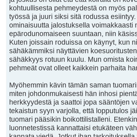
kohtuullisesta pehmeydestä on myös pal
työssä ja juuri siksi sitä rodussa esiintyy
ominaisuutta jalostuksella voimakkaast
epärodunomaiseen suuntaan, niin käsiss
Kuten joissain roduissa on käynyt, kun ni
sähäkämmiksi näyttävien koesuoritusten 
sähäkkyys rotuun kuulu. Mun omista koir
pehmeät ovat olleet kaikkein parhaita har
Myöhemmin kävin tämän saman tuomarin
miten johdonmukaisesti hän inhosi pien
herkkyydestä ja saattoi jopa sääntöjen vas
tekaistun syyn varjolla, että lopputulos j
tuomari pääsikin boikottilistalleni. Etenk
luonnetestissä kannattaisi etukäteen vähä
kannata viedä. Jotkut ihan tarkoituksella