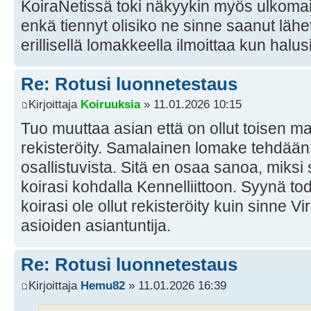
KoiraNetissä toki näkyykin myös ulkomaisi
enkä tiennyt olisiko ne sinne saanut lähet
erillisellä lomakkeella ilmoittaa kun halus
Re: Rotusi luonnetestaus
Kirjoittaja
Koiruuksia
» 11.01.2026 10:15
Tuo muuttaa asian että on ollut toisen ma
rekisteröity. Samalainen lomake tehdään k
osallistuvista. Sitä en osaa sanoa, miksi s
koirasi kohdalla Kennelliittoon. Syynä to
koirasi ole ollut rekisteröity kuin sinne V
asioiden asiantuntija.
Re: Rotusi luonnetestaus
Kirjoittaja
Hemu82
» 11.01.2026 16:39