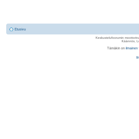
Etusivu
Keskustelufoorumin moottorina
Käännös, Lu
Tämäkin on
ilmainen
Il