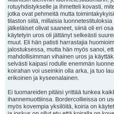
rotuyhdistykselle ja ihmetteli kovasti, mit
jotka ovat pehmeitä mutta toimintakykyis
tilaston siitä, millaisia luonnetestituloks
jälkeläiset olivat saaneet, siinä oli eri o
käytetyin uros oli jättänyt selkeästi suur
muut. Eli hän patisti harrastajia huomio
jalostuksessa, mutta hän myös sanoi, ett
mahdollisimman vihainen uros ja käyttäk
selvästi kaipasi rodulle enemmän luonnet
koirahan voi useinkin olla arka, ja tuo la
erikoinen ja kyseenalainen.
Ei tuomareiden pitäisi yrittää tunkea kai
ihannemuottiinsa. Bordercollieissa on u
myös kovempia yksilöitä, koiria on käytet
ja joskus on ollut etu että koiralla on ko