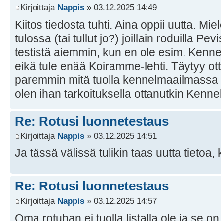
Kirjoittaja
Nappis
» 03.12.2025 14:49
Kiitos tiedosta tuhti. Aina oppii uutta. Mie
tulossa (tai tullut jo?) joillain roduilla P
testistä aiemmin, kun en ole esim. Kenne
eikä tule enää Koiramme-lehti. Täytyy ot
paremmin mitä tuolla kennelmaailmassa 
olen ihan tarkoituksella ottanutkin Kennell
Re: Rotusi luonnetestaus
Kirjoittaja
Nappis
» 03.12.2025 14:51
Ja tässä välissä tulikin taas uutta tietoa, k
Re: Rotusi luonnetestaus
Kirjoittaja
Nappis
» 03.12.2025 14:57
Oma rotuhan ei tuolla listalla ole ja se on