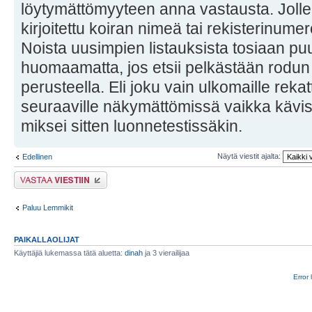
löytymättömyyteen anna vastausta. Jollei 
kirjoitettu koiran nimeä tai rekisterinum
Noista uusimpien listauksista tosiaan puu
huomaamatta, jos etsii pelkästään rodun
perusteella. Eli joku vain ulkomaille reka
seuraaville näkymättömissä vaikka kävisi
miksei sitten luonnetestissäkin.
Näytä viestit ajalta:
Edellinen
Lähetä vastaus
Paluu Lemmikit
PAIKALLAOLIJAT
Käyttäjiä lukemassa tätä aluetta:
dinah
ja 3 vierailijaa
Error 