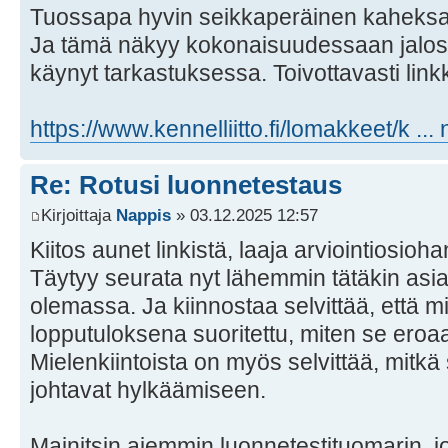
Tuossapa hyvin seikkaperäinen kaheksan
Ja tämä näkyy kokonaisuudessaan jalos
käynyt tarkastuksessa. Toivottavasti linkki
https://www.kennelliitto.fi/lomakkeet/k ..
Re: Rotusi luonnetestaus
Kirjoittaja
Nappis
» 03.12.2025 12:57
Kiitos aunet linkistä, laaja arviointiosio
Täytyy seurata nyt lähemmin tätäkin asia
olemassa. Ja kiinnostaa selvittää, että mi
lopputuloksena suoritettu, miten se eroaa
Mielenkiintoista on myös selvittää, mitkä 
johtavat hylkäämiseen.
Mainitsin aiemmin luonnetestituomarin, 