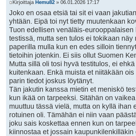
Kirjoittaja
Hemu82
» 06.01.2026 17:17
Joko en osaa etsiä tai sit ei vaan jakutia
yhtään. Eipä toi nyt tietty muutenkaan kov
Tuon edellisen venäläis-eurooppalaisen 
testissä, mutta sen tulos ei tokikaan nä
paperilla mulla kun en edes silloin tienn
tietoihin jotenkin. Ei siis ollut Suomen Ken
Mutta sillä oli tosi hyvä testitulos, ei e
kuitenkaan. Enkä muista et niitäkään ois 
parin tiedot joskus löytänyt.
Tän jakutin kanssa mietin et meniskö test
kun ikää on tarpeeksi. Sitähän on vaike
muuttuu tässä vielä, mutta on kyllä ihan 
rotuinen oli. Tämähän ei niin vaan päästä
joku sais koskettaa ennen kun on tarpeeks
kiinnostaa et jossain kaupunkilenkilläkin 