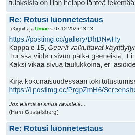
tuloksista on liian helppo lähteä tekemää
Re: Rotusi luonnetestaus
Kirjoittaja
Umac
» 07.12.2025 13:13
https://postimg.cc/gallery/DhDNwHy
Kappale 15,
Geenit vaikuttavat käyttäyt
Tuossa viiden sivun pätkä geeneistä, Tiir
Kaksi vikaa sivua taulukkoina, eri asioide
Kirja kokonaisuudessaan toki tutustumis
https://i.postimg.cc/PrgpZmH6/Screensho .
Jos elämä ei sinua ravistele...
(Harri Gustafsberg)
Re: Rotusi luonnetestaus