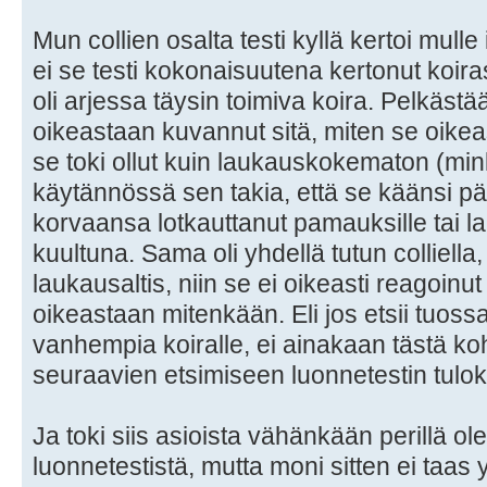
Mun collien osalta testi kyllä kertoi mulle 
ei se testi kokonaisuutena kertonut koir
oli arjessa täysin toimiva koira. Pelkästä
oikeastaan kuvannut sitä, miten se oikeas
se toki ollut kuin laukauskokematon (min
käytännössä sen takia, että se käänsi pää
korvaansa lotkauttanut pamauksille tai l
kuultuna. Sama oli yhdellä tutun colliella,
laukausaltis, niin se ei oikeasti reagoinu
oikeastaan mitenkään. Eli jos etsii tuos
vanhempia koiralle, ei ainakaan tästä koh
seuraavien etsimiseen luonnetestin tulok
Ja toki siis asioista vähänkään perillä ol
luonnetestistä, mutta moni sitten ei taas 