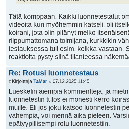
Tätä komppaan. Kaikki luonnetestatut oma
videoita kun myöhemmin katseli, oli itsell
koirani, jota olin pitänyt melko itsenäisen
riippumattomana toimijana, kurkkikin väh
testauksessa tuli esim. kelkka vastaan. S
reaktioita pysty siinä tilanteessa näkemä
Re: Rotusi luonnetestaus
Kirjoittaja
TaMar
» 07.12.2025 11:45
Lueskelin aiempia kommentteja, ja mietn 
luonnetestin tulos ei monesti kerro koira
muille. Eli jos joku katsoo luonnetestin 
vahempia, voi mennä aika pieleen. Varsi
epätyypillisempi rotu luonnetestiin.