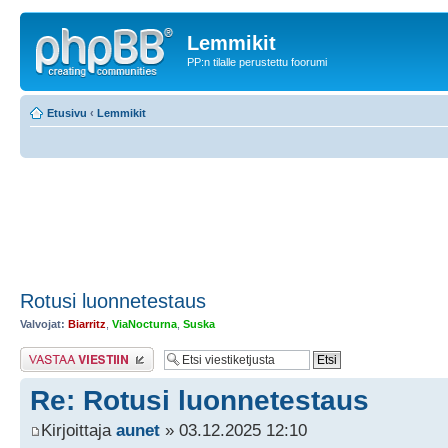
Lemmikit
PP:n tilalle perustettu foorumi
Etusivu
‹
Lemmikit
Rotusi luonnetestaus
Valvojat:
Biarritz
,
ViaNocturna
,
Suska
Lähetä vastaus
Re: Rotusi luonnetestaus
Kirjoittaja
aunet
» 03.12.2025 12:10