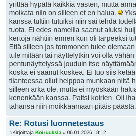
yrittää hypätä kaikkia vasten, mutta anna
moikata niin on silleen et en halua.
Yksi
kanssa tultiin tutuiksi niin sai tehdä todel
tuota. Ei edes nameilla saanut aluksi h
kertoja nähtiin ennen kun oli tarpeeksi tut
Että silleen jos tommonen tulee olemaan ni
tule mitään tai näyttelytkin voi olla vähä
pentunäyttelyssä jouduin itse näyttämää
koska ei saanut koskea. Ei tuo siis ketää
tilanteessa ollut helppoa munkaan niitä h
silleen arka ole, mutta ei myöskään halua
kenenkään kanssa. Paitsi koirien. Oli ih
tahansa niin moikkaamaan pitäis päästä.
Re: Rotusi luonnetestaus
Kirjoittaja
Koiruuksia
» 06.01.2026 18:12