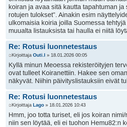
koiran ja avaa sitä kautta tapahtuman ja 
rotujen tulokset”. Ainakin esim näyttelyid
ulkomaisia koiria joilla Suomessa tehtyjä
muualta listauksista tai haulla ei niitä löyt
Re: Rotusi luonnetestaus
Kirjoittaja
Outi.I
» 18.01.2026 00:05
Kyllä minun Meoessa rekisteröityjen terve
ovat tulleet Koiranettiin. Hakee sen oman 
näkyvät. Niihin päivityslistauksiin eivät tu
Re: Rotusi luonnetestaus
Kirjoittaja
Lago
» 18.01.2026 10:43
Hmm, joo totta turiset, eli jos koiran nim
niin sen löytää, eli ei tuohon Hemu82:n k