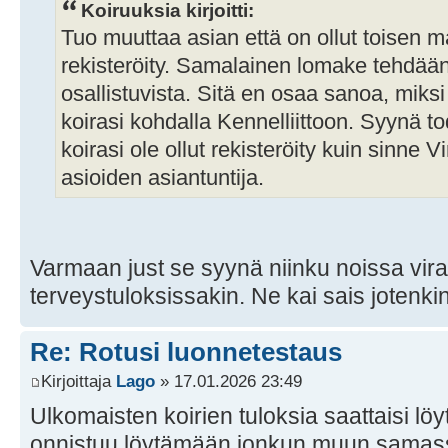
Koiruuksia kirjoitti:
Tuo muuttaa asian että on ollut toisen m
rekisteröity. Samalainen lomake tehdään 
osallistuvista. Sitä en osaa sanoa, miksi 
koirasi kohdalla Kennelliittoon. Syynä to
koirasi ole ollut rekisteröity kuin sinne 
asioiden asiantuntija.
Varmaan just se syynä niinku noissa viral
terveystuloksissakin. Ne kai sais jotenkin 
Re: Rotusi luonnetestaus
Kirjoittaja
Lago
» 17.01.2026 23:49
Ulkomaisten koirien tuloksia saattaisi löy
onnistuu löytämään jonkun muun samas