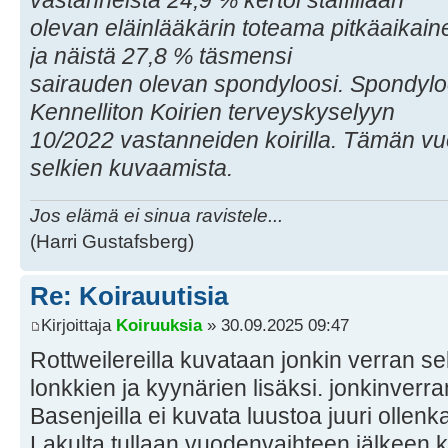
vastanneista 24,9 % kertoi staffillaan
olevan eläinlääkärin toteama pitkäaikain
ja näistä 27,8 % täsmensi
sairauden olevan spondyloosi. Spondylo
Kennelliton Koirien terveyskyselyyn
10/2022 vastanneiden koirilla. Tämän vuo
selkien kuvaamista.
Jos elämä ei sinua ravistele...
(Harri Gustafsberg)
Re: Koirauutisia
Kirjoittaja
Koiruuksia
» 30.09.2025 09:47
Rottweilereilla kuvataan jonkin verran se
lonkkien ja kyynärien lisäksi. jonkinverr
Basenjeilla ei kuvata luustoa juuri ollenk
Lakulta tullaan vuodenvaihteen jälkeen