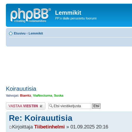
Lemmikit
PP:n tilalle perustettu foorumi
Etusivu
‹
Lemmikit
Koirauutisia
Valvojat:
Biarritz
,
ViaNocturna
,
Suska
Lähetä vastaus
Re: Koirauutisia
Kirjoittaja
Tiibetinhelmi
» 01.09.2025 20:16