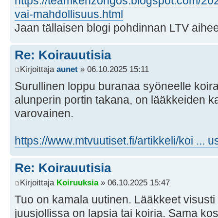
https://teamkenzongos.blogspot.com/2025
vai-mahdollisuus.html
Jaan tällaisen blogi pohdinnan LTV aihee
Re: Koirauutisia
Kirjoittaja
aunet
» 06.10.2025 15:11
Surullinen loppu buranaa syöneelle koiral
alunperin portin takana, on lääkkeiden k
varovainen.
https://www.mtvuutiset.fi/artikkeli/koi ...
Re: Koirauutisia
Kirjoittaja
Koiruuksia
» 06.10.2025 15:47
Tuo on kamala uutinen. Lääkkeet visusti 
juusjollissa on lapsia tai koiria. Sama k