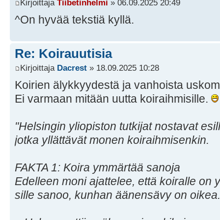
Kirjoittaja
Tiibetinhelmi
» 06.09.2025 20:49
^On hyvää tekstiä kyllä.
Re: Koirauutisia
Kirjoittaja
Dacrest
» 18.09.2025 10:28
Koirien älykkyydestä ja vanhoista uskom
Ei varmaan mitään uutta koiraihmisille.
"Helsingin yliopiston tutkijat nostavat esil
jotka yllättävät monen koiraihmisenkin.
FAKTA 1: Koira ymmärtää sanoja
Edelleen moni ajattelee, että koiralle o
sille sanoo, kunhan äänensävy on oikea