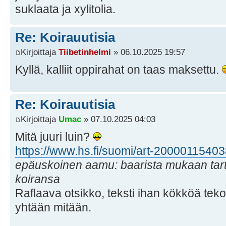
suklaata ja xylitolia.
Re: Koirauutisia
Kirjoittaja
Tiibetinhelmi
» 06.10.2025 19:57
Kyllä, kalliit oppirahat on taas maksettu.
Re: Koirauutisia
Kirjoittaja
Umac
» 07.10.2025 04:03
Mitä juuri luin?
https://www.hs.fi/suomi/art-20000115403
epä­uskoinen aamu: baarista mukaan tart
koiransa
Raflaava otsikko, teksti ihan kökköä tekoä
yhtään mitään.