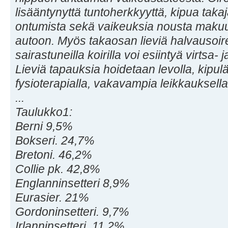
lisääntynyttä tuntoherkkyyttä, kipua taka
ontumista sekä vaikeuksia nousta makuul
autoon. Myös takaosan lieviä halvausoire
sairastuneilla koirilla voi esiintyä virtsa-
Lieviä tapauksia hoidetaan levolla, kipulä
fysioterapialla, vakavampia leikkauksella
...
Taulukko1:
Berni 9,5%
Bokseri. 24,7%
Bretoni. 46,2%
Collie pk. 42,8%
Englanninsetteri 8,9%
Eurasier. 21%
Gordoninsetteri. 9,7%
Irlanninsetteri. 11,2%