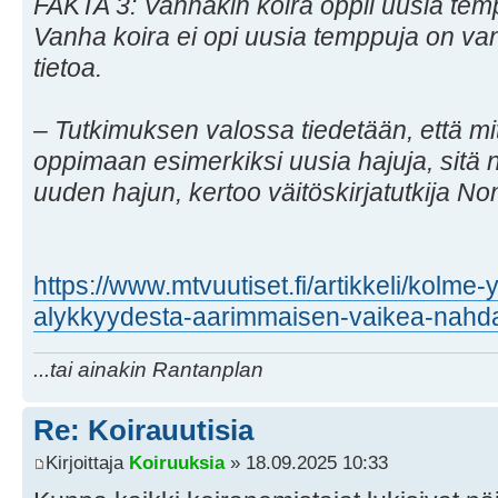
FAKTA 3: Vanhakin koira oppii uusia tem
Vanha koira ei opi uusia temppuja on v
tietoa.
– Tutkimuksen valossa tiedetään, että m
oppimaan esimerkiksi uusia hajuja, sitä 
uuden hajun, kertoo väitöskirjatutkija N
https://www.mtvuutiset.fi/artikkeli/kolme-y
alykkyydesta-aarimmaisen-vaikea-nahd
...tai ainakin Rantanplan
Re: Koirauutisia
Kirjoittaja
Koiruuksia
» 18.09.2025 10:33