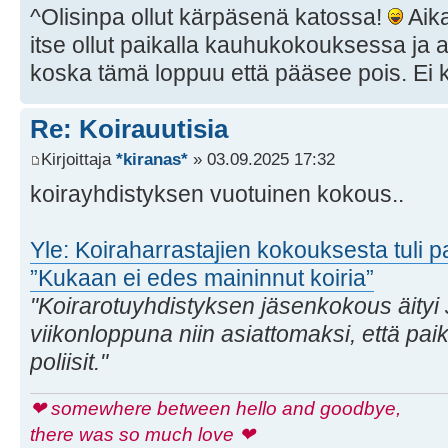
^Olisinpa ollut kärpäsenä katossa!
Aika
itse ollut paikalla kauhukokouksessa ja aj
koska tämä loppuu että pääsee pois. Ei k
Re: Koirauutisia
Kirjoittaja
*kiranas*
» 03.09.2025 17:32
koirayhdistyksen vuotuinen kokous..
Yle: Koiraharrastajien kokouksesta tuli 
”Kukaan ei edes maininnut koiria”
"Koirarotuyhdistyksen jäsenkokous äityi
viikonloppuna niin asiattomaksi, että pai
poliisit."
❤ somewhere between hello and goodbye,
there was so much love ❤