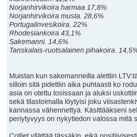
Norjanhirvikoira harmaa 17,8%
Norjanhirvikoira musta. 28,6%
Portugalinvesikoira. 22%
Rhodesiankoira 43,1%
Sakemanni. 14,6%
Tanskalais-ruotsalainen pihakoira. 14,5
Muistan kun sakemanneilla alettiin LTV:tä
silloin sitä pidettiin aika puhtaasti ko ro
asia on otettu tosissaan ja aluksi uskottiin
sekä tilastoimalla löytyisi joku viisastenkiv
kannassa vähennettyä. Käsittääkseni sella
periytyvyys on nykytiedon valossa mitä s
Colliet yllättää tässäkin, eikä positiivisest