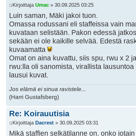
Kirjoittaja
Umac
» 30.09.2025 03:25
Luin saman, Mäki jakoi tuon.
Omassa rodussani eli staffeissa vain m
kuvataan selistään. Pakon edessä jatko
sekään ei ole kaikille selvää. Edestä ras
kuvaamatta
Omat on aina kuvattu, siis spu, rwu x 2 ja 
rwu:lla oli sanomista, virallista lausuntoa 
lausui kuvat.
Jos elämä ei sinua ravistele...
(Harri Gustafsberg)
Re: Koirauutisia
Kirjoittaja
Dacrest
» 30.09.2025 03:31
Mikä staffien selkätilanne on, onko jotai