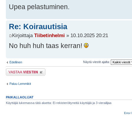
Upea pelastuminen.
Re: Koirauutisia
Kirjoittaja
Tiibetinhelmi
» 10.10.2025 20:21
No huh huh taas kerran!
Näytä viestit ajalta:
Edellinen
Lähetä vastaus
Paluu Lemmikit
PAIKALLAOLIJAT
Käyttäjiä lukemassa tätä aluetta: Ei rekisteröityneitä käyttäjiä ja 3 vierailijaa
Error 