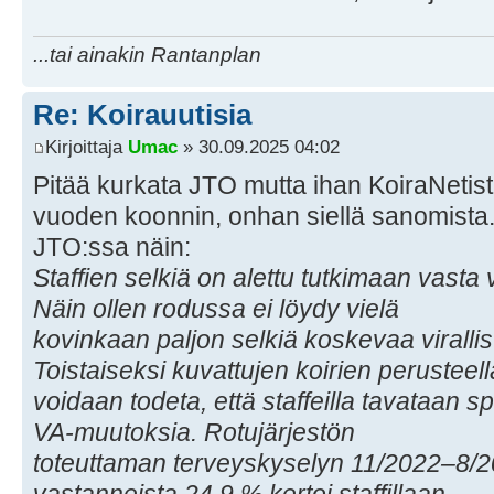
...tai ainakin Rantanplan
Re: Koirauutisia
Kirjoittaja
Umac
» 30.09.2025 04:02
Pitää kurkata JTO mutta ihan KoiraNetis
vuoden koonnin, onhan siellä sanomista
JTO:ssa näin:
Staffien selkiä on alettu tutkimaan vasta
Näin ollen rodussa ei löydy vielä
kovinkaan paljon selkiä koskevaa virallis
Toistaiseksi kuvattujen koirien perusteell
voidaan todeta, että staffeilla tavataan 
VA-muutoksia. Rotujärjestön
toteuttaman terveyskyselyn 11/2022–8/2