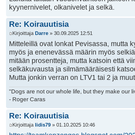
kyynernivelet, olkanivelet ja selkä.
Re: Koirauutisia
Kirjoittaja
Darre
» 30.09.2025 12:51
Mitteleillä ovat lonkat Pevisassa, mutta 
myös ja enenevässä määrin myös selkiä.
mitään prosentteja, mutta katsoin että v
selkäkuvausta ja silmämääräisesti katso
Mutta jonkin verran on LTV1 tai 2 ja muut
"Dogs are not our whole life, but they make our l
- Roger Caras
Re: Koirauutisia
Kirjoittaja
Iidis79
» 01.10.2025 10:46