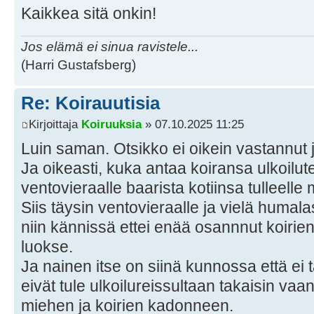
Kaikkea sitä onkin!
Jos elämä ei sinua ravistele...
(Harri Gustafsberg)
Re: Koirauutisia
Kirjoittaja
Koiruuksia
» 07.10.2025 11:25
Luin saman. Otsikko ei oikein vastannut j
Ja oikeasti, kuka antaa koiransa ulkoilute
ventovieraalle baarista kotiinsa tulleelle 
Siis täysin ventovieraalle ja vielä humal
niin kännissä ettei enää osannnut koirie
luokse.
Ja nainen itse on siinä kunnossa että ei t
eivät tule ulkoilureissultaan takaisin va
miehen ja koirien kadonneen.