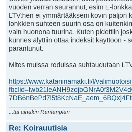
vuoden verran seurannut, esim E-lonkkaa
LTV:hen ei ymmärtääkseni kovin paljon ki
lonkkien suhteen suurin osa on kuitenkin 
vain huonona tuurina. Kuten pidettiin jo
kunnes älyttiin ottaa indeksit käyttöön - 
parantunut.
Mites muissa roduissa suhtaudutaan LT
https://www.katariinamaki.fi/l/valimuotoisi
fbclid=Iwb21leANH9zdjbGNrA0f3M2V
7DB6nBePd7i5t8KcNaE_aem_6BQxj4Ft
...tai ainakin Rantanplan
Re: Koirauutisia