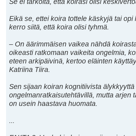
Se ei tarkoita, että koirasi olisi keskiver
Eikä se, ettei koira tottele käskyjä tai op
kerro siitä, että koira olisi tyhmä.
– On äärimmäisen vaikea nähdä koirasta
oikeasti ratkomaan vaikeita ongelmia, kos
eteen arkipäivinä, kertoo eläinten käyttä
Katriina Tiira.
Sen sijaan koiran kognitiivista älykkyyttä v
ongelmanratkaisutehtävillä, mutta arjen 
on usein haastava huomata.
...