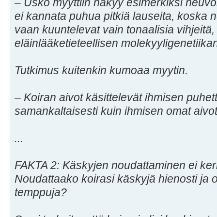
– Usko myyttiin näkyy esimerkiksi neuvo
ei kannata puhua pitkiä lauseita, koska 
vaan kuuntelevat vain tonaalisia vihjeitä,
eläinlääketieteellisen molekyyligenetiik
Tutkimus kuitenkin kumoaa myytin.
– Koiran aivot käsittelevät ihmisen puhett
samankaltaisesti kuin ihmisen omat aivot,
...
FAKTA 2: Käskyjen noudattaminen ei ker
Noudattaako koirasi käskyjä hienosti ja o
temppuja?