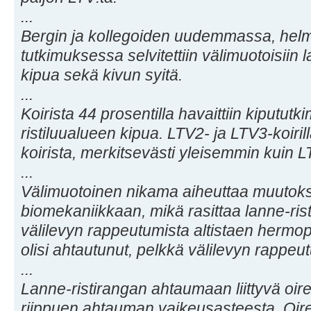
...
Bergin ja kollegoiden uudemmassa, helm
tutkimuksessa selvitettiin välimuotoisiin l
kipua sekä kivun syitä.
...
Koirista 44 prosentilla havaittiin kiputut
ristiluualueen kipua. LTV2- ja LTV3-koirill
koirista, merkitsevästi yleisemmin kuin LT
...
Välimuotoinen nikama aiheuttaa muutoksia
biomekaniikkaan, mikä rasittaa lanne-rist
välilevyn rappeutumista altistaen hermop
olisi ahtautunut, pelkkä välilevyn rappeu
...
Lanne-ristirangan ahtaumaan liittyvä oir
riippuen ahtauman vaikeusasteesta. Oire