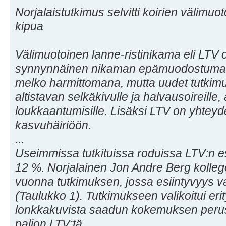
Norjalaistutkimus selvitti koirien välimuoto
kipua
Välimuotoinen lanne-ristinikama eli LTV on
synnynnäinen nikaman epämuodostuma. L
melko harmittomana, mutta uudet tutkimu
altistavan selkäkivulle ja halvausoireille, 
loukkaantumisille. Lisäksi LTV on yhtey
kasvuhäiriöön.
...
Useimmissa tutkituissa roduissa LTV:n esi
12 %. Norjalainen Jon Andre Berg kollego
vuonna tutkimuksen, jossa esiintyvyys vai
(Taulukko 1). Tutkimukseen valikoitui erity
lonkkakuvista saadun kokemuksen peruste
paljon LTV:tä.