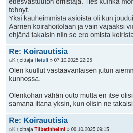
edesvastuuton omistaja. Ties kuinka mo
tehnyt.
Yksi kauheimmista asioista oli kun joudu
Aarnen koirahoitolaan ja vain vajaaksi vii
ehjänä takaisin niin se ero omista koirist
Re: Koirauutisia
Kirjoittaja
Hetuli
» 07.10.2025 22:25
Olen kuullut vastaavanlaisen jutun aiemm
kunnossa.
Olenkohan vähän outo mutta en itse olisi r
samana iltana yksin, kun olisin ne takais
Re: Koirauutisia
Kirjoittaja
Tiibetinhelmi
» 08.10.2025 09:15