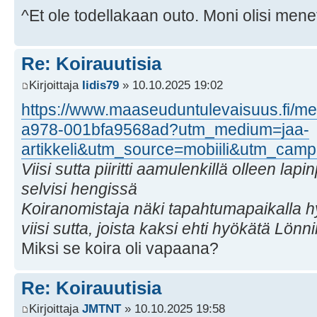
^Et ole todellakaan outo. Moni olisi mene
Re: Koirauutisia
Kirjoittaja
Iidis79
» 10.10.2025 19:02
https://www.maaseuduntulevaisuus.fi/m
a978-001bfa9568ad?utm_medium=jaa-
artikkeli&utm_source=mobiili&utm_
Viisi sutta piiritti aamulenkillä olleen l
selvisi hengissä
Koiranomistaja näki tapahtumapaikalla h
viisi sutta, joista kaksi ehti hyökätä Lön
Miksi se koira oli vapaana?
Re: Koirauutisia
Kirjoittaja
JMTNT
» 10.10.2025 19:58