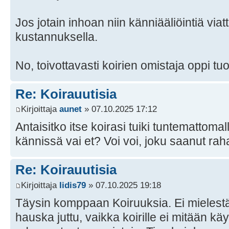
Jos jotain inhoan niin känniääliöintiä via
kustannuksella.
No, toivottavasti koirien omistaja oppi tuo
Re: Koirauutisia
Kirjoittaja
aunet
» 07.10.2025 17:12
Antaisitko itse koirasi tuiki tuntemattomall
kännissä vai et? Voi voi, joku saanut rah
Re: Koirauutisia
Kirjoittaja
Iidis79
» 07.10.2025 19:18
Täysin komppaan Koiruuksia. Ei mielest
hauska juttu, vaikka koirille ei mitään kä