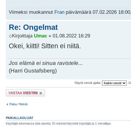
Viimeksi muokannut
Fran
päivämäärä 07.02.2026 18:00,
Re: Ongelmat
Kirjoittaja
Umac
» 01.08.2022 16:29
Okei, kiitti! Sitten ei niitä.
Jos elämä ei sinua ravistele...
(Harri Gustafsberg)
Näytä viestit ajalta:
Jä
Lähetä vastaus
Paluu Yleistä
PAIKALLAOLIJAT
Käyttäjiä lukemassa tätä aluetta: Ei rekisteröityneitä käyttäjiä ja 1 vierailijaa