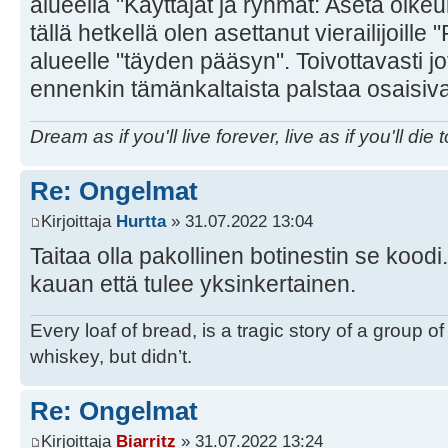
alueella "Käyttäjät ja ryhmät: Aseta oikeuk
tällä hetkellä olen asettanut vierailijoille
alueelle "täyden pääsyn". Toivottavasti j
ennenkin tämänkaltaista palstaa osaisiv
Dream as if you'll live forever, live as if you'll die 
Re: Ongelmat
Kirjoittaja
Hurtta
» 31.07.2022 13:04
Taitaa olla pakollinen botinestin se koodi
kauan että tulee yksinkertainen.
Every loaf of bread, is a tragic story of a group 
whiskey, but didn’t.
Re: Ongelmat
Kirjoittaja
Biarritz
» 31.07.2022 13:24