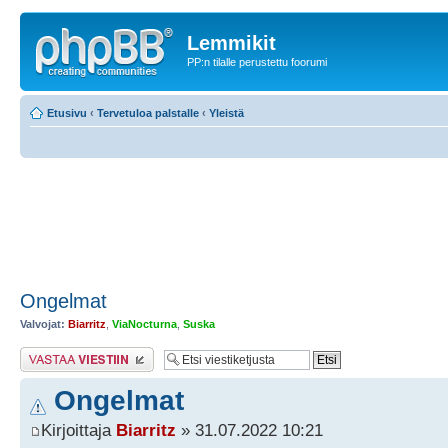
Lemmikit
PP:n tilalle perustettu foorumi
Etusivu
‹
Tervetuloa palstalle
‹
Yleistä
Ongelmat
Valvojat:
Biarritz
,
ViaNocturna
,
Suska
Lähetä vastaus
Ongelmat
Kirjoittaja
Biarritz
» 31.07.2022 10:21