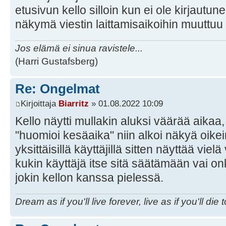
etusivun kello silloin kun ei ole kirjautu
näkymä viestin laittamisaikoihin muuttuu t
Jos elämä ei sinua ravistele...
(Harri Gustafsberg)
Re: Ongelmat
Kirjoittaja
Biarritz
» 01.08.2022 10:09
Kello näytti mullakin aluksi väärää aikaa, 
"huomioi kesäaika" niin alkoi näkyä oikein
yksittäisillä käyttäjillä sitten näyttää vie
kukin käyttäjä itse sitä säätämään vai on
jokin kellon kanssa pielessä.
Dream as if you'll live forever, live as if you'll die 