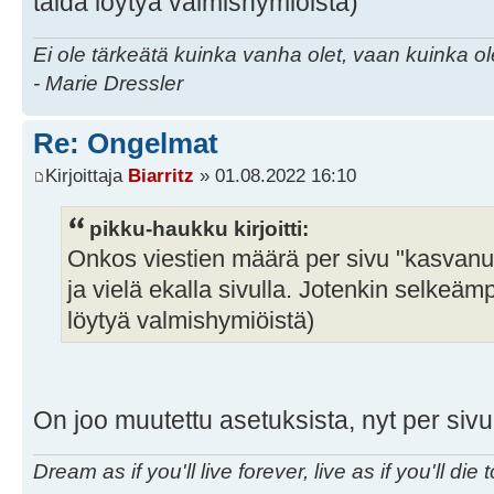
taida löytyä valmishymiöistä)
Ei ole tärkeätä kuinka vanha olet, vaan kuinka o
- Marie Dressler
Re: Ongelmat
Kirjoittaja
Biarritz
» 01.08.2022 16:10
pikku-haukku kirjoitti:
Onkos viestien määrä per sivu "kasvanut
ja vielä ekalla sivulla. Jotenkin selkeäm
löytyä valmishymiöistä)
On joo muutettu asetuksista, nyt per sivu
Dream as if you'll live forever, live as if you'll die 