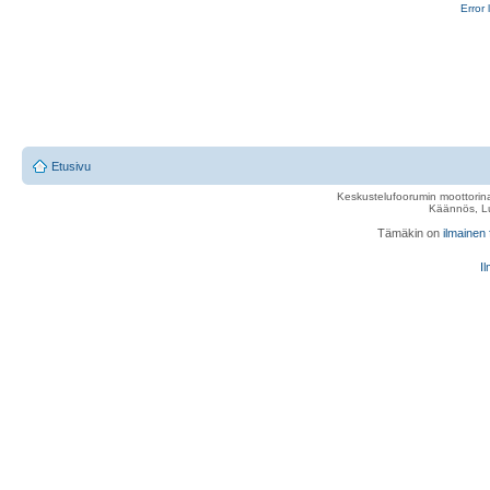
Error 
Etusivu
Keskustelufoorumin moottorina
Käännös, Lu
Tämäkin on
ilmainen
Il