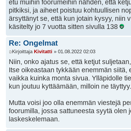
etu muihin foorumeihin nähden, että ketj
pitkiksi, ja aiheet poistuu kohtuullisen nop
ärsyttänyt se, että kun jotain kysyy, niin 
käsitelty jo 7 vuotta sitten sivulla 138
Re: Ongelmat
Kirjoittaja
Kivitatti
» 01.08.2022 02:03
Niin, onko ajatus se, että ketjut suljetaan
Itse oikeastaan tykkään enemmän siitä, e
vaikka kuinka monta sivua. Ylläpidolle 
kun joutuu kyttäämään, milloin ne täyttyy
Mutta voisi joo olla enemmän viestejä per 
foorumilla, jossa sattuneesta syytä olen j
laskeskelemaan.