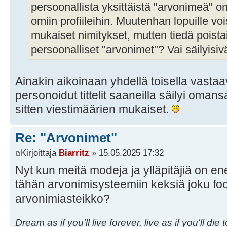
persoonallista yksittäistä "arvonimeä" on
omiin profiileihin. Muutenhan lopuille vo
mukaiset nimitykset, mutten tiedä poistai
persoonalliset "arvonimet"? Vai säilyisi
Ainakin aikoinaan yhdellä toisella vasta
personoidut tittelit saaneilla säilyi omansa,
sitten viestimäärien mukaiset.
Re: "Arvonimet"
Kirjoittaja
Biarritz
» 15.05.2025 17:32
Nyt kun meitä modeja ja ylläpitäjiä on en
tähän arvonimisysteemiin keksiä joku foo
arvonimiasteikko?
Dream as if you'll live forever, live as if you'll die 