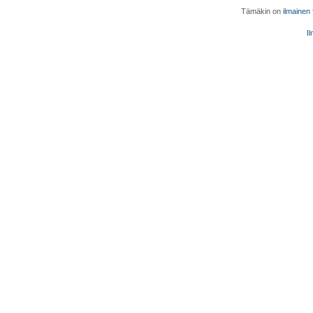
Tämäkin on
ilmainen
Il