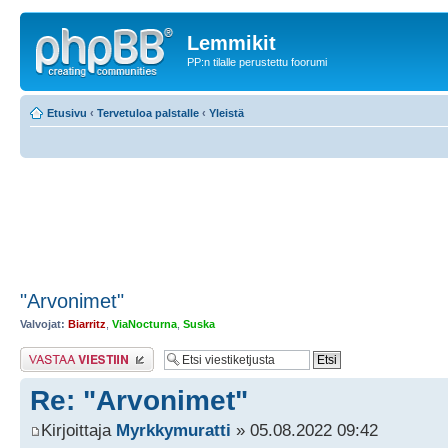
Lemmikit
PP:n tilalle perustettu foorumi
Etusivu
‹
Tervetuloa palstalle
‹
Yleistä
"Arvonimet"
Valvojat:
Biarritz
,
ViaNocturna
,
Suska
Lähetä vastaus
Re: "Arvonimet"
Kirjoittaja
Myrkkymuratti
» 05.08.2022 09:42