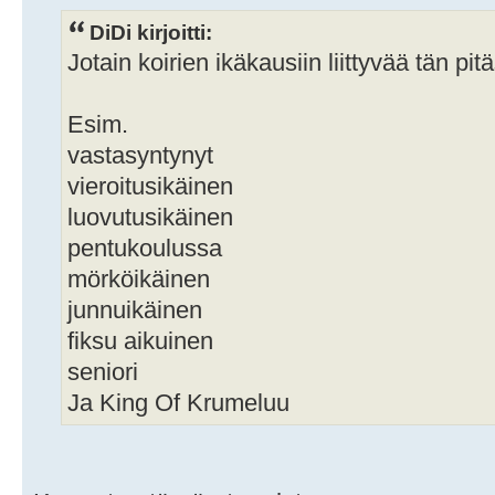
DiDi kirjoitti:
Jotain koirien ikäkausiin liittyvää tän pit
Esim.
vastasyntynyt
vieroitusikäinen
luovutusikäinen
pentukoulussa
mörköikäinen
junnuikäinen
fiksu aikuinen
seniori
Ja King Of Krumeluu