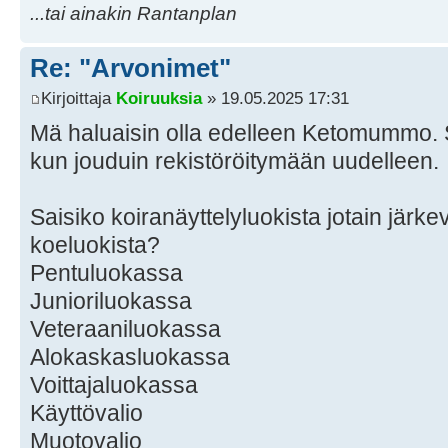
...tai ainakin Rantanplan
Re: "Arvonimet"
Kirjoittaja
Koiruuksia
» 19.05.2025 17:31
Mä haluaisin olla edelleen Ketomummo. Se 
kun jouduin rekistöröitymään uudelleen.
Saisiko koiranäyttelyluokista jotain järk
koeluokista?
Pentuluokassa
Junioriluokassa
Veteraaniluokassa
Alokaskasluokassa
Voittajaluokassa
Käyttövalio
Muotovalio