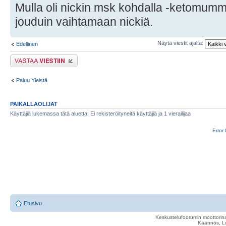
Mulla oli nickin msk kohdalla -ketomumm
jouduin vaihtamaan nickiä.
Näytä viestit ajalta:
Edellinen
Lähetä vastaus
Paluu Yleistä
PAIKALLAOLIJAT
Käyttäjiä lukemassa tätä aluetta: Ei rekisteröityneitä käyttäjiä ja 1 vierailijaa
Error 
Etusivu
Keskustelufoorumin moottorina
Käännös, Lu