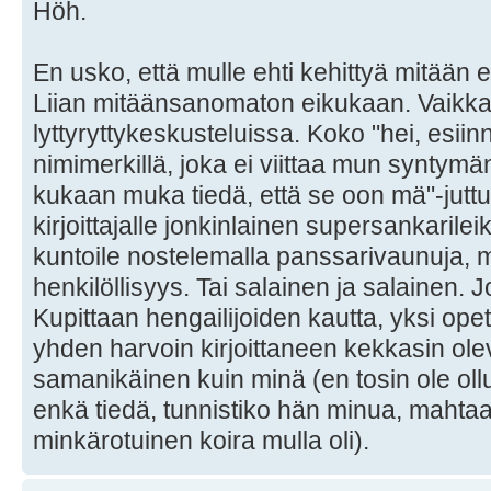
Höh.
En usko, että mulle ehti kehittyä mitään 
Liian mitäänsanomaton eikukaan. Vaikka
lyttyryttykeskusteluissa. Koko "hei, esiinn
nimimerkillä, joka ei viittaa mun synty
kukaan muka tiedä, että se oon mä"-juttu
kirjoittajalle jonkinlainen supersankarile
kuntoile nostelemalla panssarivaunuja, m
henkilöllisyys. Tai salainen ja salainen. J
Kupittaan hengailijoiden kautta, yksi opett
yhden harvoin kirjoittaneen kekkasin olev
samanikäinen kuin minä (en tosin ole oll
enkä tiedä, tunnistiko hän minua, mahtaa
minkärotuinen koira mulla oli).