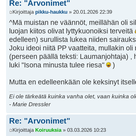
Re: "Arvonimet"
Kirjoittaja
pikku-haukku
» 20.01.2026 22:39
^Mä muistan ne väännöt, meillähän oli sil
luojan kiitos olivat lyttykuonoiksi terveitä
edelleen) surullista lukea niiden sairauk
Joku ideoi niitä PP vaatteita, mullakin ol
(perseen päällä teksti: Laumanjohtaja) , 
luki "Isona minusta tulee riesa"
)
Mutta en edelleenkään ole keksinyt itselle
Ei ole tärkeätä kuinka vanha olet, vaan kuinka o
- Marie Dressler
Re: "Arvonimet"
Kirjoittaja
Koiruuksia
» 03.03.2026 10:23