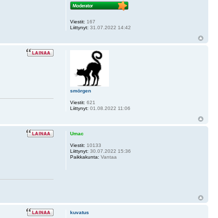
Viestit:
167
Liittynyt:
31.07.2022 14:42
smörgen
Viestit:
621
Liittynyt:
01.08.2022 11:06
Umac
Viestit:
10133
Liittynyt:
30.07.2022 15:36
Paikkakunta:
Vantaa
kuvatus