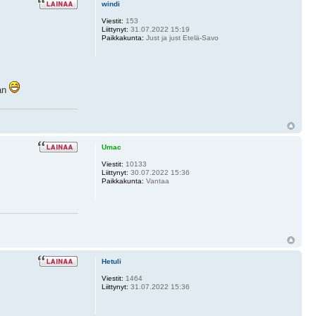
windi
Viestit:
153
Liittynyt:
31.07.2022 15:19
Paikkakunta:
Just ja just Etelä-Savo
aan
Umac
Viestit:
10133
Liittynyt:
30.07.2022 15:36
Paikkakunta:
Vantaa
Hetuli
Viestit:
1464
Liittynyt:
31.07.2022 15:36