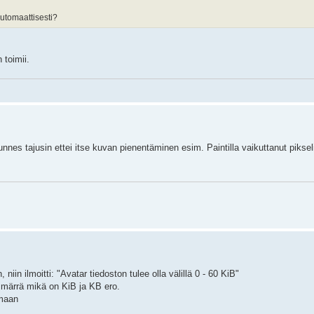
utomaattisesti?
 toimii.
nnes tajusin ettei itse kuvan pienentäminen esim. Paintilla vaikuttanut piksel
niin ilmoitti: "Avatar tiedoston tulee olla välillä 0 - 60 KiB"
mmärrä mikä on KiB ja KB ero.
emaan