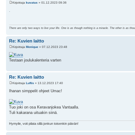
Kirjoittaja
kuvatus
» 01.12.2023 09:36
.
There are only two ways to live your life. One is as though nothing is a miracle. The other is as thou
Re: Kuvien laitto
Kirjoittaja
Monique
» 07.12.2023 23:48
Testaan joulukalenteria varten
Re: Kuvien laitto
Kirjoittaja
Luftis
» 13.12.2023 17:40
Ihanan simppelit ohjeet Umac!
Tuo joki on osa Keravanjokea Vantaalla.
Tuli kakarana uituakin siinä.
Hymyile, voit pilata sillä jonkun toisenkin päivän!