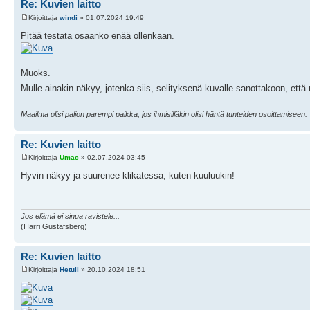
Re: Kuvien laitto
Kirjoittaja
windi
» 01.07.2024 19:49
Pitää testata osaanko enää ollenkaan.
Muoks.
Mulle ainakin näkyy, jotenka siis, selityksenä kuvalle sanottakoon, että
Maailma olisi paljon parempi paikka, jos ihmisilläkin olisi häntä tunteiden osoittamiseen.
Re: Kuvien laitto
Kirjoittaja
Umac
» 02.07.2024 03:45
Hyvin näkyy ja suurenee klikatessa, kuten kuuluukin!
Jos elämä ei sinua ravistele...
(Harri Gustafsberg)
Re: Kuvien laitto
Kirjoittaja
Hetuli
» 20.10.2024 18:51