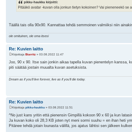
pikku-haukku kirjoitti:
Pitääkö avatar -kuvan olla jonkun tietyn kokoinen? Vai pieneneekö se a
Täällä tais olla 90x90. Kannattaa tehdä semmoinen valmiiksi niin ainakin
ole omituinen, ole oma itsesi
Re: Kuvien laitto
Kirjoittaja
Biarritz
» 03.08.2022 11:47
Joo, 90 x 90. Itse sain jonkin aikaa tapella kuvan pienentelyn kanssa, ku
piti säätää jostain muualta kuvan asetuksista.
Dream as if you'll live forever, live as if you'll die today.
Re: Kuvien laitto
Kirjoittaja
pikku-haukku
» 03.08.2022 11:51
^No just kans yritin että pienensin Gimpillä kokoon 90 x 60 ja kun latasin, 
Ja kuvan koko oli 28,3 KB joten nyt meni sormi suuhu = en ihan heti y
Pitänee tehdä jotain lounasta välillä, jos ajatus lähtisi sen jälkeen kulk