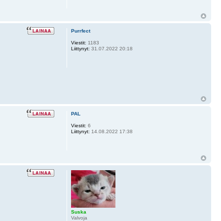
Purrfect
Viestit:
1183
Liittynyt:
31.07.2022 20:18
PAL
Viestit:
6
Liittynyt:
14.08.2022 17:38
Suska
Valvoja