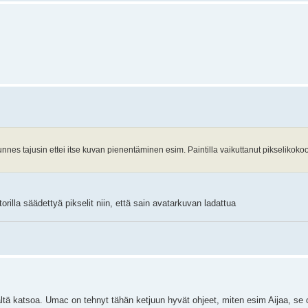
nnes tajusin ettei itse kuvan pienentäminen esim. Paintilla vaikuttanut pikselikokoon.
orilla säädettyä pikselit niin, että sain avatarkuvan ladattua
 täältä katsoa. Umac on tehnyt tähän ketjuun hyvät ohjeet, miten esim Aijaa, se