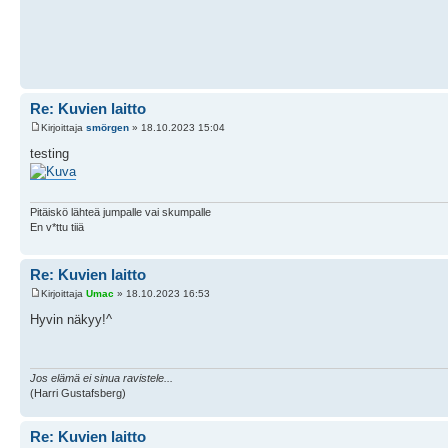
Re: Kuvien laitto
Kirjoittaja
smörgen
» 18.10.2023 15:04
testing
Pitäiskö lähteä jumpalle vai skumpalle
En v*ttu tiiä
Re: Kuvien laitto
Kirjoittaja
Umac
» 18.10.2023 16:53
Hyvin näkyy!^
Jos elämä ei sinua ravistele...
(Harri Gustafsberg)
Re: Kuvien laitto