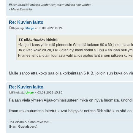
Ei ole tärkeätä kuinka vanha olet, vaan kuinka olet vanha
- Marie Dressler
Re: Kuvien laitto
Kirjoittaja
Munjo
» 03.08.2022 15:24
pikku-haukku kirjoitti:
^No just kans yritin että pienensin Gimpillä kokoon 90 x 60 ja kun latasin, 
Ja kuvan koko oli 28,3 KB joten nyt meni sormi suuhu = en ihan heti ym
Pitänee tehdä jotain lounasta välillä, jos ajatus lähtisi sen jälkeen kul
Mulle sanoo että koko saa olla korkeintaan 6 KiB, jolloin sun kuva on vie
Re: Kuvien laitto
Kirjoittaja
Umac
» 03.08.2022 15:35
Palaan vielä yhteen Aijaa-ominaisuuteen mikä on hyvä huomata, unohdi
ilman rekkautumista laitetut kuvat häipyvät netistä 3kk siitä kun sitä on 
Jos elämä ei sinua ravistele...
(Harri Gustafsberg)