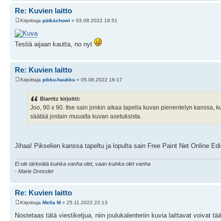
Re: Kuvien laitto
Kirjoittaja
pätkächowi
» 03.08.2022 19:51
Testiä aijaan kautta, no nyt
Re: Kuvien laitto
Kirjoittaja
pikku-haukku
» 05.08.2022 16:17
Biarritz kirjoitti:
Joo, 90 x 90. Itse sain jonkin aikaa tapella kuvan pienentelyn kanssa, ku
säätää jostain muualta kuvan asetuksista.
Jihaa! Pikselien kanssa tapeltu ja lopulta sain Free Paint Net Online Edit
Ei ole tärkeätä kuinka vanha olet, vaan kuinka olet vanha
- Marie Dressler
Re: Kuvien laitto
Kirjoittaja
Mella M
» 25.11.2022 22:13
Nostetaas tätä viestiketjua, niin joulukalenteriin kuvia laittavat voivat