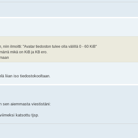
niin ilmoitti: "Avatar tiedoston tulee olla välillä 0 - 60 KiB"
märrä mikä on KiB ja KB ero.
kemaan
lä liian iso tiedostokooltaan.
n sen aiemmasta viestistäni:
viimeksi katsottu tjsp.