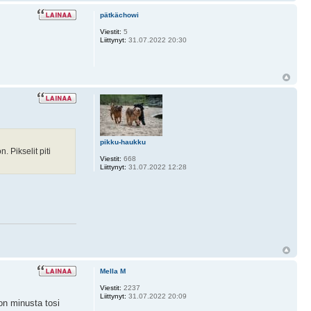
pätkächowi
Viestit:
5
Liittynyt:
31.07.2022 20:30
pikku-haukku
 Pikselit piti
Viestit:
668
Liittynyt:
31.07.2022 12:28
Mella M
Viestit:
2237
Liittynyt:
31.07.2022 20:09
 on minusta tosi