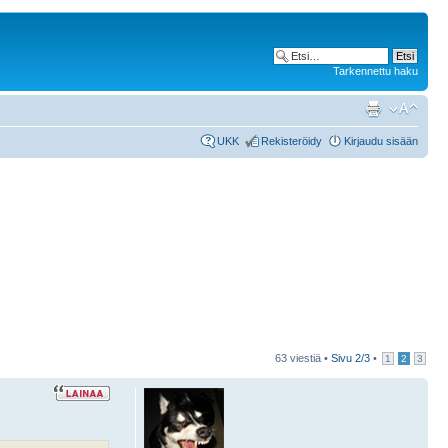
Tarkennettu haku
UKK
Rekisteröidy
Kirjaudu sisään
63 viestiä •
Sivu
2
/
3
•
1
2
3