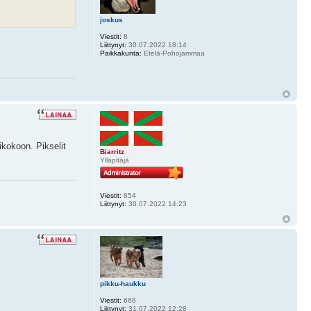
joskus
Viestit:
8
Liittynyt:
30.07.2022 18:14
Paikkakunta:
Etelä-Pohojammaa
ikokoon. Pikselit
Biarritz
Ylläpitäjä
Viestit:
854
Liittynyt:
30.07.2022 14:23
pikku-haukku
Viestit:
668
Liittynyt:
31.07.2022 12:28