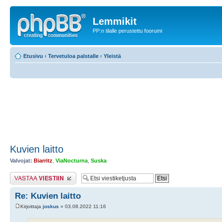
Lemmikit
PP:n tilalle perustettu foorumi
Etusivu
‹
Tervetuloa palstalle
‹
Yleistä
Kuvien laitto
Valvojat:
Biarritz
,
ViaNocturna
,
Suska
Lähetä vastaus
Re: Kuvien laitto
Kirjoittaja
joskus
» 03.08.2022 11:16