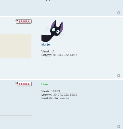
Munjo
Viestit:
12
Liittynyt:
01.08.2022 14:16
Umac
Viestit:
10133
Liittynyt:
30.07.2022 15:36
Paikkakunta:
Vantaa