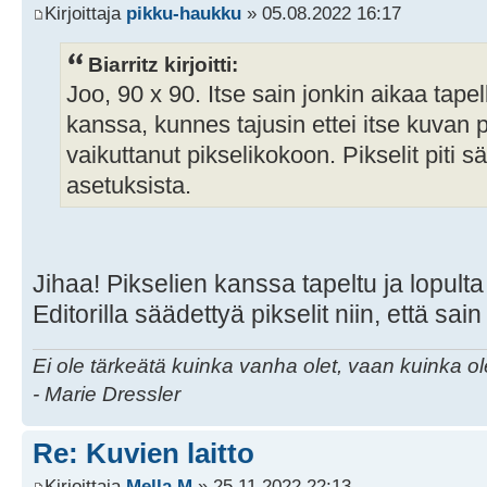
Kirjoittaja
pikku-haukku
» 05.08.2022 16:17
Biarritz kirjoitti:
Joo, 90 x 90. Itse sain jonkin aikaa tape
kanssa, kunnes tajusin ettei itse kuvan 
vaikuttanut pikselikokoon. Pikselit piti 
asetuksista.
Jihaa! Pikselien kanssa tapeltu ja lopult
Editorilla säädettyä pikselit niin, että sa
Ei ole tärkeätä kuinka vanha olet, vaan kuinka o
- Marie Dressler
Re: Kuvien laitto
Kirjoittaja
Mella M
» 25.11.2022 22:13