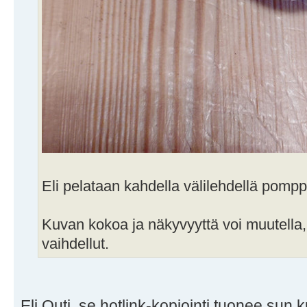
Eli pelataan kahdella välilehdellä pompp
Kuvan kokoa ja näkyvyyttä voi muutella, i
vaihdellut.
Eli Outi, se hotlink-kopiointi tuonee su