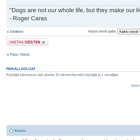
"Dogs are not our whole life, but they make our l
- Roger Caras
Näytä viestit ajalta:
Edellinen
Lähetä vastaus
Paluu Yleistä
PAIKALLAOLIJAT
Käyttäjiä lukemassa tätä aluetta: Ei rekisteröityneitä käyttäjiä ja 1 vierailijaa
Error 
Etusivu