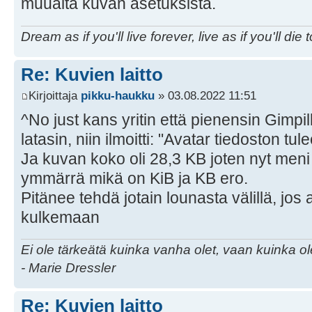
muualta kuvan asetuksista.
Dream as if you'll live forever, live as if you'll die 
Re: Kuvien laitto
Kirjoittaja
pikku-haukku
» 03.08.2022 11:51
^No just kans yritin että pienensin Gimpi
latasin, niin ilmoitti: "Avatar tiedoston tule
Ja kuvan koko oli 28,3 KB joten nyt meni
ymmärrä mikä on KiB ja KB ero.
Pitänee tehdä jotain lounasta välillä, jos 
kulkemaan
Ei ole tärkeätä kuinka vanha olet, vaan kuinka o
- Marie Dressler
Re: Kuvien laitto