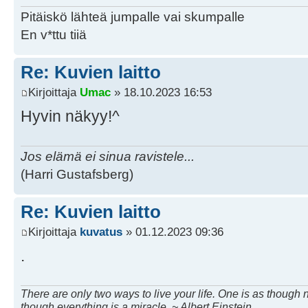
Pitäiskö lähteä jumpalle vai skumpalle
En v*ttu tiiä
Re: Kuvien laitto
Kirjoittaja
Umac
» 18.10.2023 16:53
Hyvin näkyy!^
Jos elämä ei sinua ravistele...
(Harri Gustafsberg)
Re: Kuvien laitto
Kirjoittaja
kuvatus
» 01.12.2023 09:36
.
There are only two ways to live your life. One is as though n
though everything is a miracle. ~ Albert Einstein