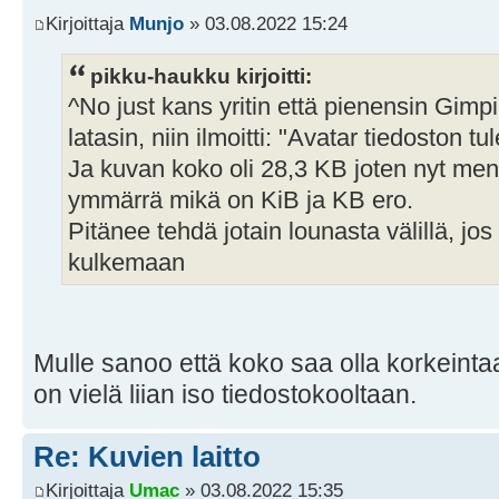
Kirjoittaja
Munjo
» 03.08.2022 15:24
pikku-haukku kirjoitti:
^No just kans yritin että pienensin Gimp
latasin, niin ilmoitti: "Avatar tiedoston tul
Ja kuvan koko oli 28,3 KB joten nyt men
ymmärrä mikä on KiB ja KB ero.
Pitänee tehdä jotain lounasta välillä, jos
kulkemaan
Mulle sanoo että koko saa olla korkeintaa
on vielä liian iso tiedostokooltaan.
Re: Kuvien laitto
Kirjoittaja
Umac
» 03.08.2022 15:35