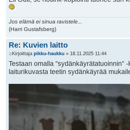
Jos elämä ei sinua ravistele...
(Harri Gustafsberg)
Re: Kuvien laitto
Kirjoittaja
pikku-haukku
» 18.11.2025 11:44
Testaan omalla "sydänkäyrätatuoinnin" -k
laiturikuvasta teetin sydänkäyrää mukail