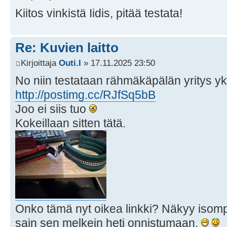
Kiitos vinkistä Iidis, pitää testata!
Re: Kuvien laitto
Kirjoittaja
Outi.I
» 17.11.2025 23:50
No niin testataan rähmäkäpälän yritys yk
http://postimg.cc/RJfSq5bB
Joo ei siis tuo
Kokeillaan sitten tätä.
Onko tämä nyt oikea linkki? Näkyy isomp
sain sen melkein heti onnistumaan.