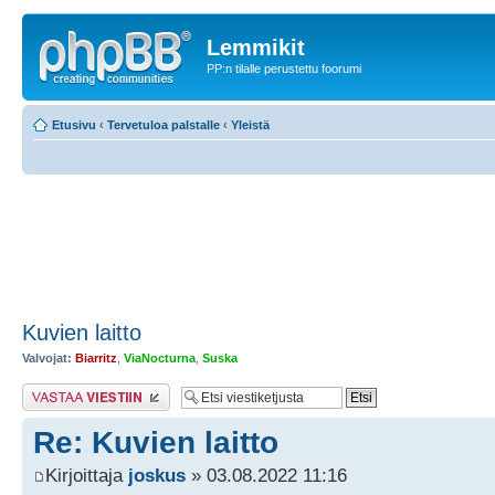
Lemmikit
PP:n tilalle perustettu foorumi
Etusivu
‹
Tervetuloa palstalle
‹
Yleistä
Kuvien laitto
Valvojat:
Biarritz
,
ViaNocturna
,
Suska
Lähetä vastaus
Re: Kuvien laitto
Kirjoittaja
joskus
» 03.08.2022 11:16