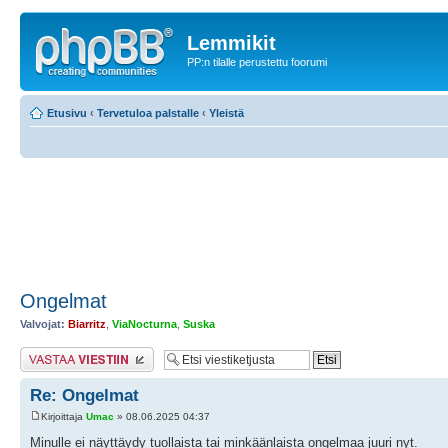
Lemmikit
PP:n tilalle perustettu foorumi
Etusivu
‹
Tervetuloa palstalle
‹
Yleistä
Ongelmat
Valvojat:
Biarritz
,
ViaNocturna
,
Suska
Lähetä vastaus
Re: Ongelmat
Kirjoittaja
Umac
» 08.06.2025 04:37
Minulle ei näyttäydy tuollaista tai minkäänlaista ongelmaa juuri nyt.