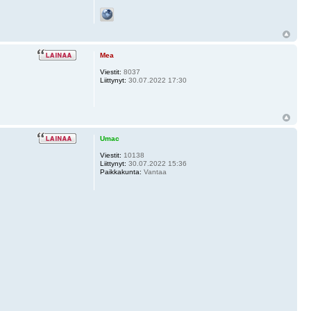
Mea
Viestit:
8037
Liittynyt:
30.07.2022 17:30
Umac
Viestit:
10138
Liittynyt:
30.07.2022 15:36
Paikkakunta:
Vantaa