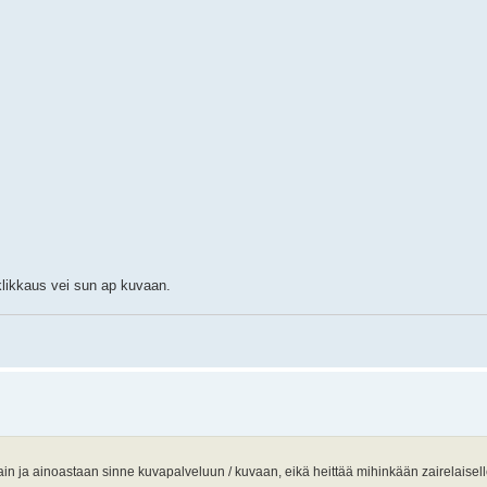
klikkaus vei sun ap kuvaan.
dä vain ja ainoastaan sinne kuvapalveluun / kuvaan, eikä heittää mihinkään zairelaisel