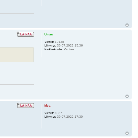
Umac
Viestit:
10138
Liittynyt:
30.07.2022 15:36
Paikkakunta:
Vantaa
Mea
Viestit:
8037
Liittynyt:
30.07.2022 17:30