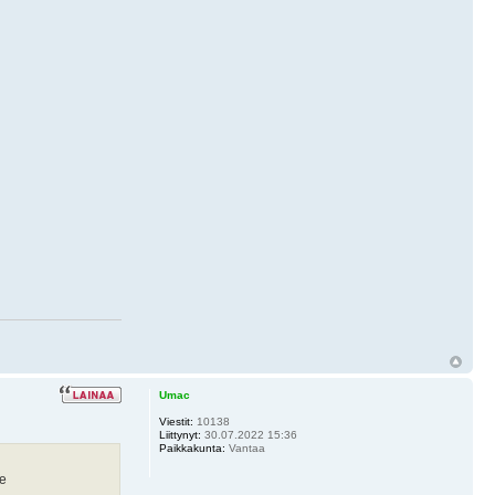
Umac
Viestit:
10138
Liittynyt:
30.07.2022 15:36
Paikkakunta:
Vantaa
le