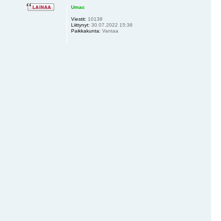
Umac
Viestit:
10138
Liittynyt:
30.07.2022 15:36
Paikkakunta:
Vantaa