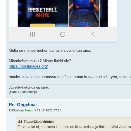
Mulla se menee tuohon samalle sivulle kun aina.
Mitenköhän muilla? Minne linkki vie?
https://postimages.org/
muoks: kävin klikkaamassa sun ^ laittamaa kuvaa kotiin liittyen, sekin 
Jos elämä ei sinua ravistele...
(Harri Gustafsberg)
Re: Ongelmat
Kirjoittaja
Umac
» 28.10.2025 07:24
Titaanijäärä kirjoitti:
Tarvetta tai ei, niin kuva kutenkin on klikattavissa ja linkin pitäisi vie