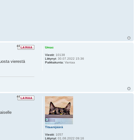
Umac
Viestit:
10138
Liittynyt:
30.07.2022 15:36
uosta vierestä
Paikkakunta:
Vantaa
aiselle
Titaanijäärä
Viestit:
1057
Liittynyt:
01.08.2022 09:16