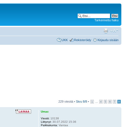
Tarkennettu haku
UKK
Rekisteröidy
Kirjaudu sisään
229 viestiä •
Sivu
8
/
8
•
...
1
4
5
6
7
8
Umac
Viestit:
10138
Liittynyt:
30.07.2022 15:36
Paikkakunta:
Vantaa