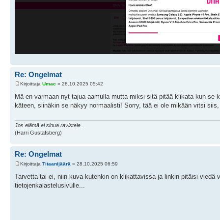
Re: Ongelmat
Kirjoittaja
Umac
» 28.10.2025 05:42
Mä en varmaan nyt tajua aamulla mutta miksi sitä pitää klikata kun se 
käteen, siinäkin se näkyy normaalisti! Sorry, tää ei ole mikään vitsi siis
Jos elämä ei sinua ravistele...
(Harri Gustafsberg)
Re: Ongelmat
Kirjoittaja
Titaanijäärä
» 28.10.2025 06:59
Tarvetta tai ei, niin kuva kutenkin on klikattavissa ja linkin pitäisi vie
tietojenkalastelusivulle...