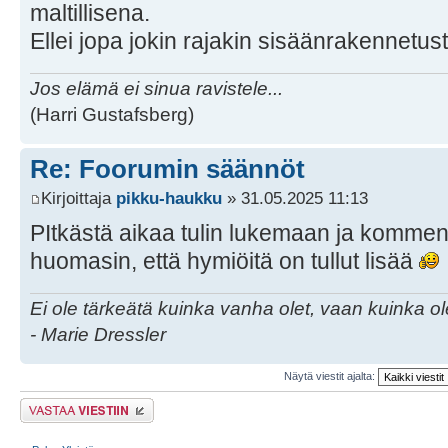
maltillisena.
Ellei jopa jokin rajakin sisäänrakennetus
Jos elämä ei sinua ravistele...
(Harri Gustafsberg)
Re: Foorumin säännöt
Kirjoittaja
pikku-haukku
» 31.05.2025 11:13
PItkästä aikaa tulin lukemaan ja komme
huomasin, että hymiöitä on tullut lisää
Ei ole tärkeätä kuinka vanha olet, vaan kuinka o
- Marie Dressler
Näytä viestit ajalta:
Lähetä vastaus