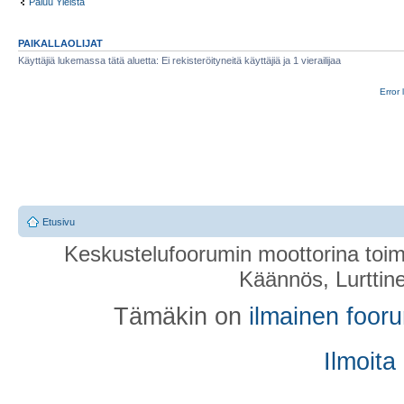
Paluu Yleistä
PAIKALLAOLIJAT
Käyttäjiä lukemassa tätä aluetta: Ei rekisteröityneitä käyttäjiä ja 1 vierailijaa
Error 
Etusivu
Keskustelufoorumin moottorina toim
Käännös, Lurttin
Tämäkin on
ilmainen foor
Ilmoita