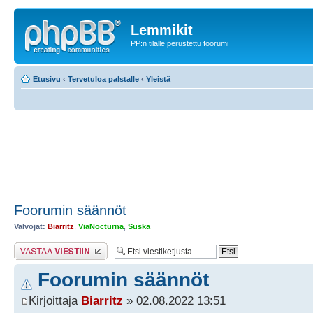
Lemmikit
PP:n tilalle perustettu foorumi
Etusivu
‹
Tervetuloa palstalle
‹
Yleistä
Foorumin säännöt
Valvojat:
Biarritz
,
ViaNocturna
,
Suska
Lähetä vastaus
Foorumin säännöt
Kirjoittaja
Biarritz
» 02.08.2022 13:51