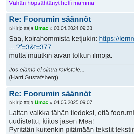
Vähän höpsähtänyt hoffi mamma
Re: Foorumin säännöt
Kirjoittaja
Umac
» 03.04.2024 09:33
Saa, koirahommista ketjukin:
https://lem
... ?f=3&t=377
mutta muutkin aivan tolkun ilmoja.
Jos elämä ei sinua ravistele...
(Harri Gustafsberg)
Re: Foorumin säännöt
Kirjoittaja
Umac
» 04.05.2025 09:07
Laitan vaikka tähän tiedoksi, että foorum
uudistettu, kiitos jäsen Mea!
Pyritään kuitenkin pitämään tekstit tekst