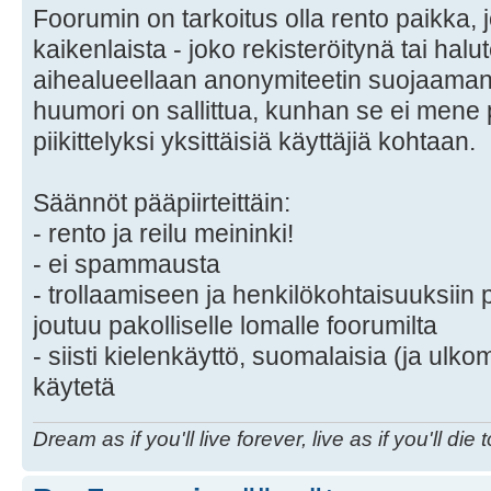
Foorumin on tarkoitus olla rento paikka, j
kaikenlaista - joko rekisteröitynä tai hal
aihealueellaan anonymiteetin suojaaman
huumori on sallittua, kunhan se ei men
piikittelyksi yksittäisiä käyttäjiä kohtaan.
Säännöt pääpiirteittäin:
- rento ja reilu meininki!
- ei spammausta
- trollaamiseen ja henkilökohtaisuuksiin p
joutuu pakolliselle lomalle foorumilta
- siisti kielenkäyttö, suomalaisia (ja ulko
käytetä
Dream as if you'll live forever, live as if you'll die 