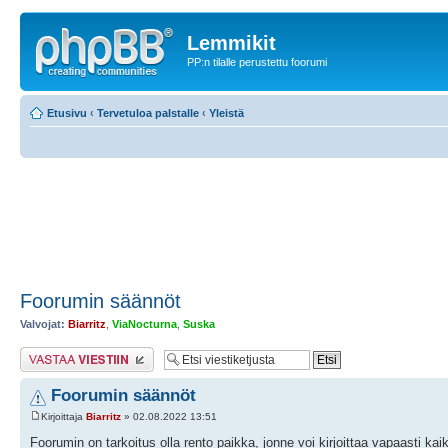
Lemmikit
PP:n tilalle perustettu foorumi
Etusivu
‹
Tervetuloa palstalle
‹
Yleistä
Foorumin säännöt
Valvojat:
Biarritz
,
ViaNocturna
,
Suska
Lähetä vastaus
Foorumin säännöt
Kirjoittaja
Biarritz
» 02.08.2022 13:51
Foorumin on tarkoitus olla rento paikka, jonne voi kirjoittaa vapaasti ka