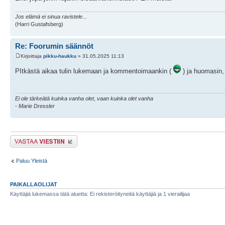
Jos elämä ei sinua ravistele...
(Harri Gustafsberg)
Re: Foorumin säännöt
Kirjoittaja
pikku-haukku
» 31.05.2025 11:13
PItkästä aikaa tulin lukemaan ja kommentoimaankin (
) ja huomasin, 
Ei ole tärkeätä kuinka vanha olet, vaan kuinka olet vanha
- Marie Dressler
Lähetä vastaus
Paluu Yleistä
PAIKALLAOLIJAT
Käyttäjiä lukemassa tätä aluetta: Ei rekisteröityneitä käyttäjiä ja 1 vierailijaa