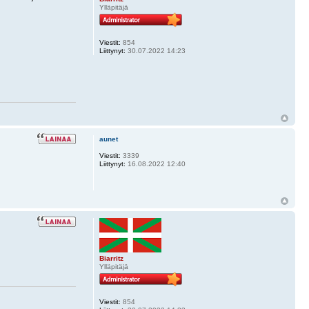
Ylläpitäjä
Viestit:
854
Liittynyt:
30.07.2022 14:23
aunet
Viestit:
3339
Liittynyt:
16.08.2022 12:40
Biarritz
Ylläpitäjä
Viestit:
854