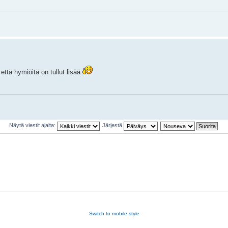
että hymiöitä on tullut lisää
Näytä viestit ajalta:
Järjestä
Switch to mobile style