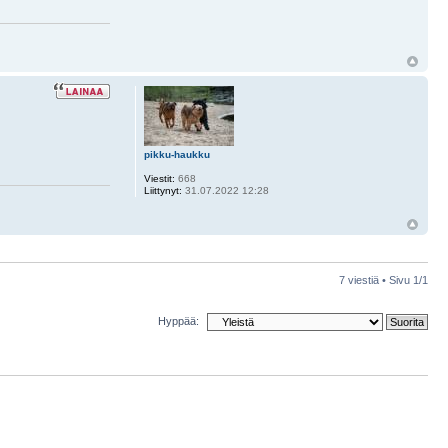
pikku-haukku
Viestit:
668
Liittynyt:
31.07.2022 12:28
7 viestiä • Sivu
1
/
1
Hyppää: