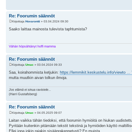
Re: Foorumin säännöt
Kirjoittaja
Hovarontti
» 03.04.2024 09:30
Saako laittaa mainosta tulevista taphtumista?
Vähän höpsähtänyt hoffi mamma
Re: Foorumin säännöt
Kirjoittaja
Umac
» 03.04.2024 09:33
Saa, koirahommista ketjukin:
https://lemmikit.keskustelu.info/viewto ..
mutta muutkin aivan tolkun ilmoja.
Jos elämä ei sinua ravistele...
(Harri Gustafsberg)
Re: Foorumin säännöt
Kirjoittaja
Umac
» 04.05.2025 09:07
Laitan vaikka tähän tiedoksi, että foorumin hymiöitä on hiukan uudistett
Pyritään kuitenkin pitämään tekstit tekstinä ja hymiöiden käyttö maltilli
Ellei jopa jokin rajakin sisäänrakennetusti? En muista.