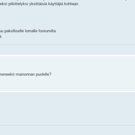
i piikittelyksi yksittäisiä käyttäjiä kohtaan.
uu pakolliselle lomalle foorumilta
ä
ai meneekö mainonnan puolelle?