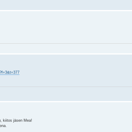
. ?f=3&t=377
u, kiitos jäsen Mea!
sena.