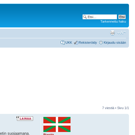
Tarkennettu haku
UKK
Rekisteröidy
Kirjaudu sisään
7 viestiä • Sivu
1
/
1
teetin suojaamana.
Biarritz