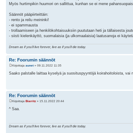
Myös hurtimpikin huumori on sallittua, kunhan se ei mene pahansuopaiseks
Säännöt pääpiirteittäin:
- rento ja reilu meininki!
- ei spammausta
- trollaamiseen ja henkilökohtaisuuksiin puututaan heti ja tällaisesta jout
- siisti kielenkäyttö, suomalaisia (ja ulkomaalaisia) laatusanoja ei käytet
Dream as if you'll live forever, live as if you'll die today.
Re: Foorumin säännöt
Kirjoittaja
aunet
» 09.11.2022 11:35
Saako palstalle laittaa kyselyä ja suosituspyyntöjä koirahoitoloista, v
Re: Foorumin säännöt
Kirjoittaja
Biarritz
» 15.11.2022 20:44
^ Saa.
Dream as if you'll live forever, live as if you'll die today.