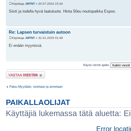
Kirjoittaja
JMTNT
» 20.07.2024 15:44
Siisti ja todella hyvä laatutuote. Hinta 50eu noutopaikka Espoo.
Re: Lapsen turvaistuin autoon
Kirjoittaja
JMTNT
» 31.01.2025 01:48
Ei enään myynissä.
Näytä viestit ajalta:
Lähetä vastaus
Paluu Myydään, ostetaan ja annetaan
PAIKALLAOLIJAT
Käyttäjiä lukemassa tätä aluetta: Ei r
Error locati