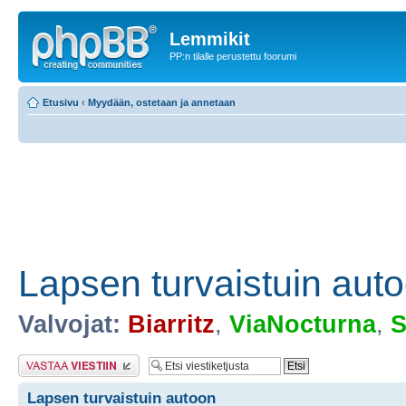
Lemmikit
PP:n tilalle perustettu foorumi
Etusivu
‹
Myydään, ostetaan ja annetaan
Lapsen turvaistuin aut
Valvojat:
Biarritz
,
ViaNocturna
,
S
Lähetä vastaus
Lapsen turvaistuin autoon