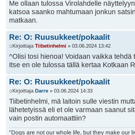
Me ollaan tulossa Virolahdelle näyttelyyn
katsoa saanko mahtumaan jonkun satsin 
matkaan.
Re: O: Ruusukkeet/pokaalit
Kirjoittaja
Tiibetinhelmi
» 03.06.2024 13:42
^Olisi tosi hienoa! Voidaan vaikka tehdä t
Itse en ole tulossa tällä kertaa Kotkaan
Re: O: Ruusukkeet/pokaalit
Kirjoittaja
Darre
» 03.06.2024 14:33
Tiibetinhelmi, mä laitoin sulle viestin mut
lähetetyissä eli et ole varmaan saanut si
vain postin automaattiin?
"Dogs are not our whole life, but they make our l