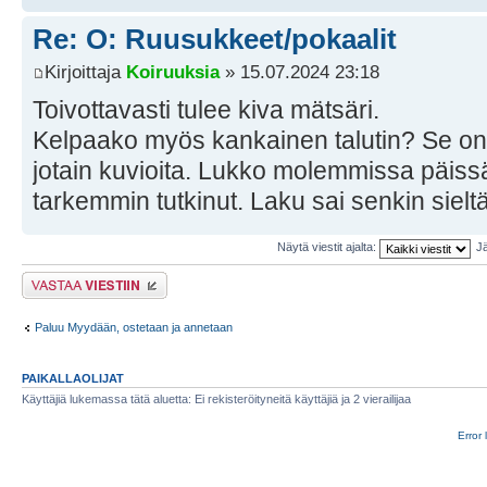
Re: O: Ruusukkeet/pokaalit
Kirjoittaja
Koiruuksia
» 15.07.2024 23:18
Toivottavasti tulee kiva mätsäri.
Kelpaako myös kankainen talutin? Se on 
jotain kuvioita. Lukko molemmissa päissä
tarkemmin tutkinut. Laku sai senkin sielt
Näytä viestit ajalta:
Jä
Lähetä vastaus
Paluu Myydään, ostetaan ja annetaan
PAIKALLAOLIJAT
Käyttäjiä lukemassa tätä aluetta: Ei rekisteröityneitä käyttäjiä ja 2 vierailijaa
Error 