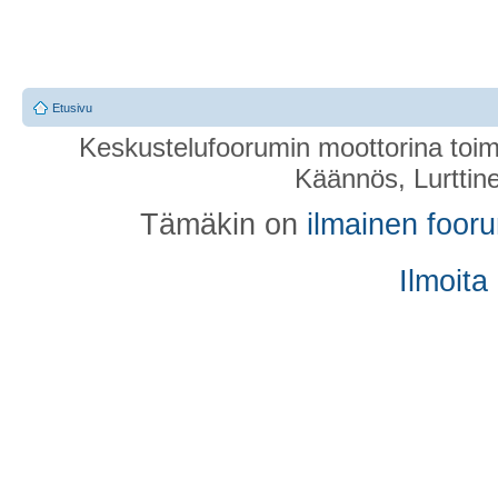
Etusivu
Keskustelufoorumin moottorina toim
Käännös, Lurttin
Tämäkin on
ilmainen foor
Ilmoita