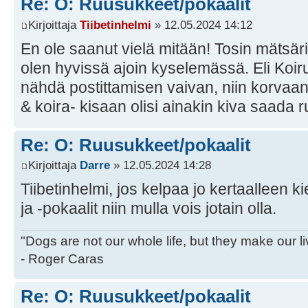
Re: O: Ruusukkeet/pokaalit
Kirjoittaja
Tiibetinhelmi
» 12.05.2024 14:12
En ole saanut vielä mitään! Tosin mätsäri
olen hyvissä ajoin kyselemässä. Eli Koiruu
nähdä postittamisen vaivan, niin korvaan
& koira- kisaan olisi ainakin kiva saada 
Re: O: Ruusukkeet/pokaalit
Kirjoittaja
Darre
» 12.05.2024 14:28
Tiibetinhelmi, jos kelpaa jo kertaalleen k
ja -pokaalit niin mulla vois jotain olla.
"Dogs are not our whole life, but they make our l
- Roger Caras
Re: O: Ruusukkeet/pokaalit