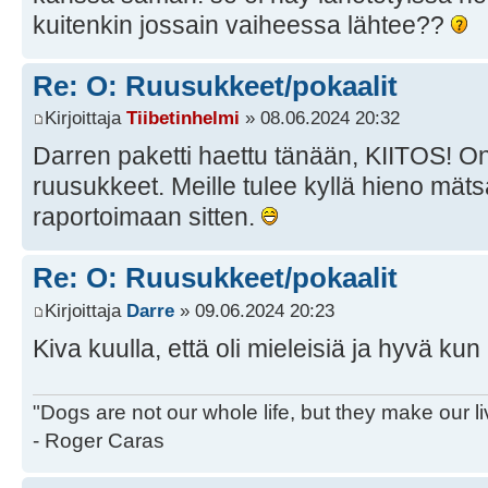
kuitenkin jossain vaiheessa lähtee??
Re: O: Ruusukkeet/pokaalit
Kirjoittaja
Tiibetinhelmi
» 08.06.2024 20:32
Darren paketti haettu tänään, KIITOS! On
ruusukkeet. Meille tulee kyllä hieno mätsä
raportoimaan sitten.
Re: O: Ruusukkeet/pokaalit
Kirjoittaja
Darre
» 09.06.2024 20:23
Kiva kuulla, että oli mieleisiä ja hyvä k
"Dogs are not our whole life, but they make our l
- Roger Caras