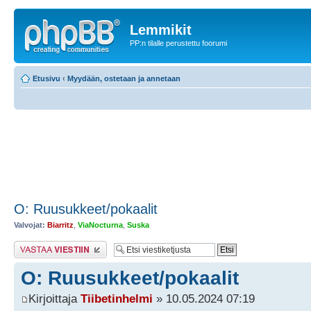
Lemmikit
PP:n tilalle perustettu foorumi
Etusivu
‹
Myydään, ostetaan ja annetaan
O: Ruusukkeet/pokaalit
Valvojat:
Biarritz
,
ViaNocturna
,
Suska
Lähetä vastaus
O: Ruusukkeet/pokaalit
Kirjoittaja
Tiibetinhelmi
» 10.05.2024 07:19