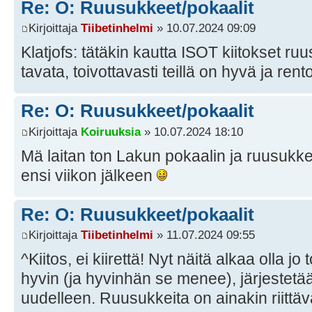
Re: O: Ruusukkeet/pokaalit
Kirjoittaja
Tiibetinhelmi
» 10.07.2024 09:09
Klatjofs: tätäkin kautta ISOT kiitokset ruu
tavata, toivottavasti teillä on hyvä ja re
Re: O: Ruusukkeet/pokaalit
Kirjoittaja
Koiruuksia
» 10.07.2024 18:10
Mä laitan ton Lakun pokaalin ja ruusukk
ensi viikon jälkeen
Re: O: Ruusukkeet/pokaalit
Kirjoittaja
Tiibetinhelmi
» 11.07.2024 09:55
^Kiitos, ei kiirettä! Nyt näitä alkaa olla j
hyvin (ja hyvinhän se menee), järjeste
uudelleen. Ruusukkeita on ainakin riittäväs