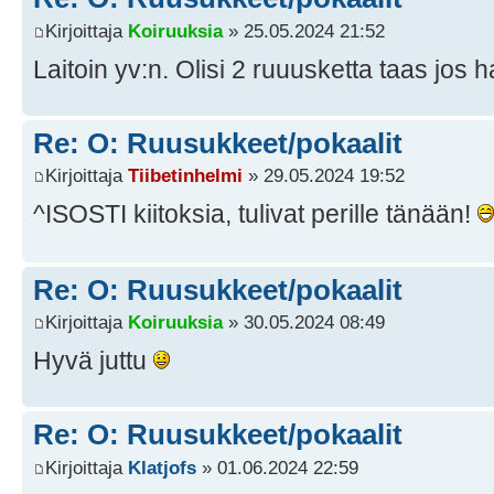
Kirjoittaja
Koiruuksia
» 25.05.2024 21:52
Laitoin yv:n. Olisi 2 ruuusketta taas jos h
Re: O: Ruusukkeet/pokaalit
Kirjoittaja
Tiibetinhelmi
» 29.05.2024 19:52
^ISOSTI kiitoksia, tulivat perille tänään!
Re: O: Ruusukkeet/pokaalit
Kirjoittaja
Koiruuksia
» 30.05.2024 08:49
Hyvä juttu
Re: O: Ruusukkeet/pokaalit
Kirjoittaja
Klatjofs
» 01.06.2024 22:59