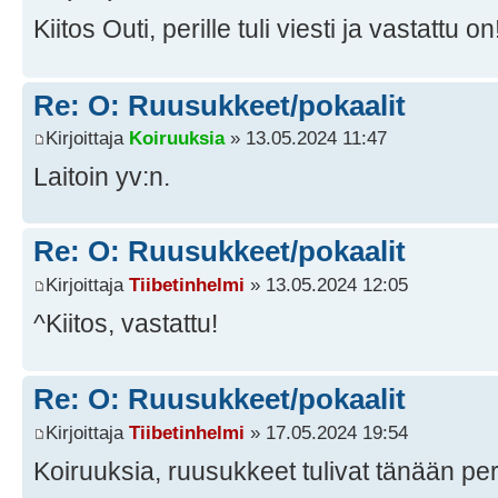
Kiitos Outi, perille tuli viesti ja vastattu on
Re: O: Ruusukkeet/pokaalit
Kirjoittaja
Koiruuksia
» 13.05.2024 11:47
Laitoin yv:n.
Re: O: Ruusukkeet/pokaalit
Kirjoittaja
Tiibetinhelmi
» 13.05.2024 12:05
^Kiitos, vastattu!
Re: O: Ruusukkeet/pokaalit
Kirjoittaja
Tiibetinhelmi
» 17.05.2024 19:54
Koiruuksia, ruusukkeet tulivat tänään peri