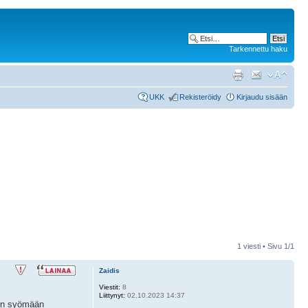
Tarkennettu haku
UKK
Rekisteröidy
Kirjaudu sisään
1 viesti • Sivu
1
/
1
Zaidis
Viestit:
8
Liittynyt:
02.10.2023 14:37
lön syömään