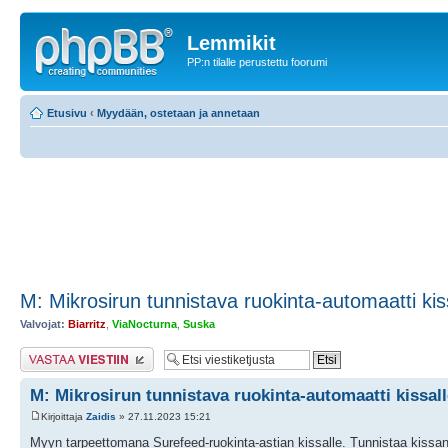
Lemmikit
PP:n tilalle perustettu foorumi
Etusivu
‹
Myydään, ostetaan ja annetaan
M: Mikrosirun tunnistava ruokinta-automaatti kis
Valvojat:
Biarritz
,
ViaNocturna
,
Suska
Lähetä vastaus
M: Mikrosirun tunnistava ruokinta-automaatti kissall
Kirjoittaja
Zaidis
» 27.11.2023 15:21
Myyn tarpeettomana Surefeed-ruokinta-astian kissalle. Tunnistaa kissan 