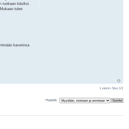
yn ruokaan käsiksi.
. Mukaan tulee
 syömään kaverinsa
1 viesti • Sivu
1
/
1
Hyppää: