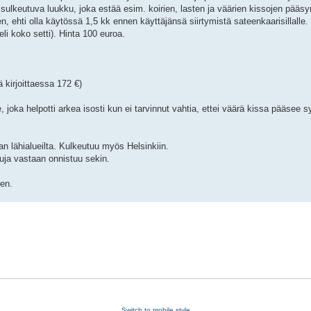
ja sulkeutuva luukku, joka estää esim. koirien, lasten ja väärien kissojen pääs
n, ehti olla käytössä 1,5 kk ennen käyttäjänsä siirtymistä sateenkaarisillalle
li koko setti). Hinta 100 euroa.
ä kirjoittaessa 172 €)
, joka helpotti arkea isosti kun ei tarvinnut vahtia, ettei väärä kissa pääsee
 lähialueilta. Kulkeutuu myös Helsinkiin.
luja vastaan onnistuu sekin.
ten.
Switch to mobile style