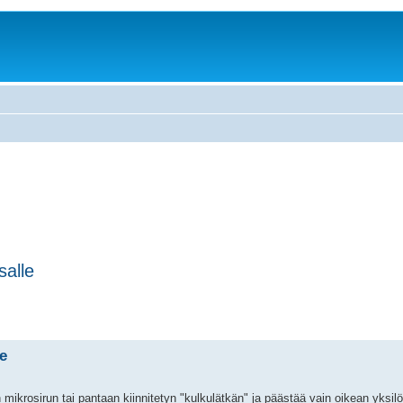
salle
e
mikrosirun tai pantaan kiinnitetyn "kulkulätkän" ja päästää vain oikean yksi