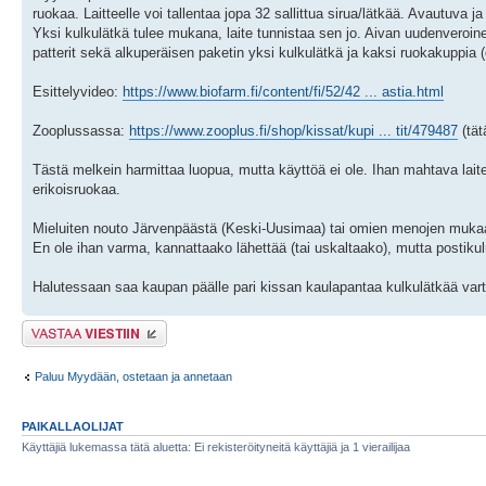
ruokaa. Laitteelle voi tallentaa jopa 32 sallittua sirua/lätkää. Avautuva 
Yksi kulkulätkä tulee mukana, laite tunnistaa sen jo. Aivan uudenveroine
patterit sekä alkuperäisen paketin yksi kulkulätkä ja kaksi ruokakuppia (e
Esittelyvideo:
https://www.biofarm.fi/content/fi/52/42 ... astia.html
Zooplussassa:
https://www.zooplus.fi/shop/kissat/kupi ... tit/479487
(tät
Tästä melkein harmittaa luopua, mutta käyttöä ei ole. Ihan mahtava laite
erikoisruokaa.
Mieluiten nouto Järvenpäästä (Keski-Uusimaa) tai omien menojen mukaan
En ole ihan varma, kannattaako lähettää (tai uskaltaako), mutta postiku
Halutessaan saa kaupan päälle pari kissan kaulapantaa kulkulätkää var
Lähetä vastaus
Paluu Myydään, ostetaan ja annetaan
PAIKALLAOLIJAT
Käyttäjiä lukemassa tätä aluetta: Ei rekisteröityneitä käyttäjiä ja 1 vierailijaa