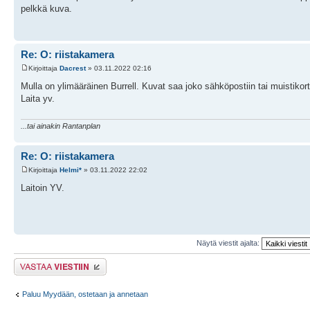
pelkkä kuva.
Re: O: riistakamera
Kirjoittaja
Dacrest
» 03.11.2022 02:16
Mulla on ylimääräinen Burrell. Kuvat saa joko sähköpostiin tai muistikortil
Laita yv.
...tai ainakin Rantanplan
Re: O: riistakamera
Kirjoittaja
Helmi*
» 03.11.2022 22:02
Laitoin YV.
Näytä viestit ajalta:
Lähetä vastaus
Paluu Myydään, ostetaan ja annetaan