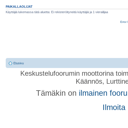
PAIKALLAOLIJAT
Käyttäjiä lukemassa tätä aluetta: Ei rekisteröityneitä käyttäjiä ja 1 vierailijaa
Error 
Etusivu
Keskustelufoorumin moottorina toim
Käännös, Lurttin
Tämäkin on
ilmainen foor
Ilmoita