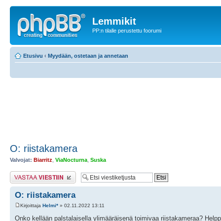
Lemmikit
PP:n tilalle perustettu foorumi
Etusivu
‹
Myydään, ostetaan ja annetaan
O: riistakamera
Valvojat:
Biarritz
,
ViaNocturna
,
Suska
Lähetä vastaus
O: riistakamera
Kirjoittaja
Helmi*
» 02.11.2022 13:11
Onko kellään palstalaisella ylimääräisenä toimivaa riistakameraa? Helppok