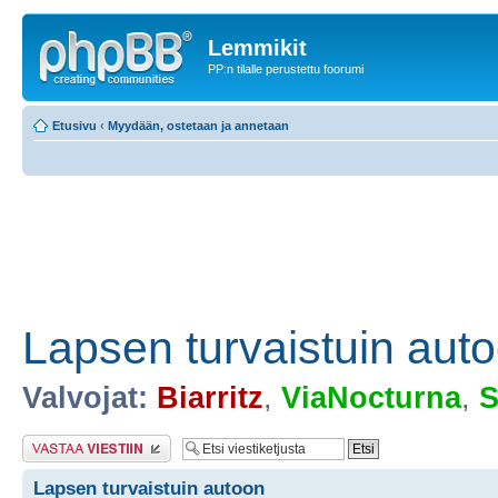
Lemmikit
PP:n tilalle perustettu foorumi
Etusivu
‹
Myydään, ostetaan ja annetaan
Lapsen turvaistuin aut
Valvojat:
Biarritz
,
ViaNocturna
,
S
Lähetä vastaus
Lapsen turvaistuin autoon