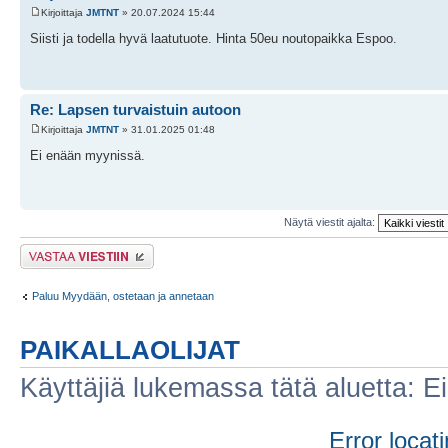
Kirjoittaja
JMTNT
» 20.07.2024 15:44
Siisti ja todella hyvä laatutuote. Hinta 50eu noutopaikka Espoo.
Re: Lapsen turvaistuin autoon
Kirjoittaja
JMTNT
» 31.01.2025 01:48
Ei enään myynissä.
Näytä viestit ajalta:
Lähetä vastaus
Paluu Myydään, ostetaan ja annetaan
PAIKALLAOLIJAT
Käyttäjiä lukemassa tätä aluetta: Ei r
Error locati