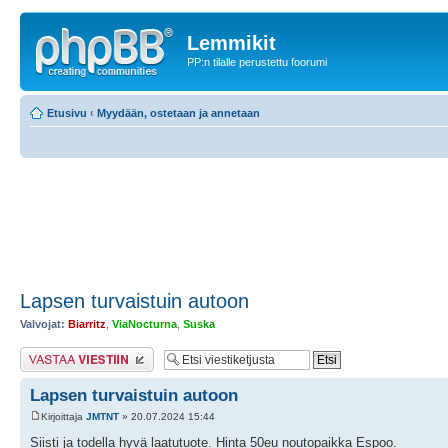
Lemmikit
PP:n tilalle perustettu foorumi
Etusivu
‹
Myydään, ostetaan ja annetaan
Lapsen turvaistuin autoon
Valvojat:
Biarritz
,
ViaNocturna
,
Suska
Lähetä vastaus
Lapsen turvaistuin autoon
Kirjoittaja
JMTNT
» 20.07.2024 15:44
Siisti ja todella hyvä laatutuote. Hinta 50eu noutopaikka Espoo.