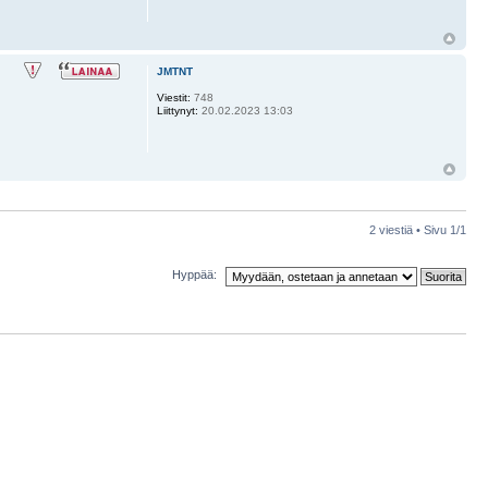
JMTNT
Viestit:
748
Liittynyt:
20.02.2023 13:03
2 viestiä • Sivu
1
/
1
Hyppää: