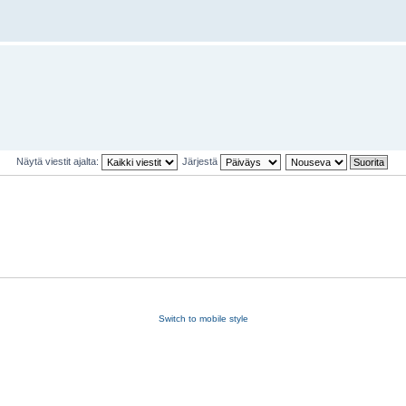
Näytä viestit ajalta:
Järjestä
Switch to mobile style