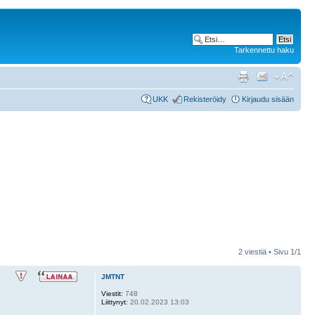
Tarkennettu haku
UKK
Rekisteröidy
Kirjaudu sisään
2 viestiä • Sivu
1
/
1
JMTNT
Viestit:
748
Liittynyt:
20.02.2023 13:03