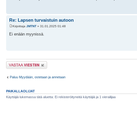
Re: Lapsen turvaistuin autoon
Kirjoittaja
JMTNT
» 31.01.2025 01:48
Ei enään myynissä.
Lähetä vastaus
Paluu Myydään, ostetaan ja annetaan
PAIKALLAOLIJAT
Käyttäjiä lukemassa tätä aluetta: Ei rekisteröityneitä käyttäjiä ja 1 vierailijaa