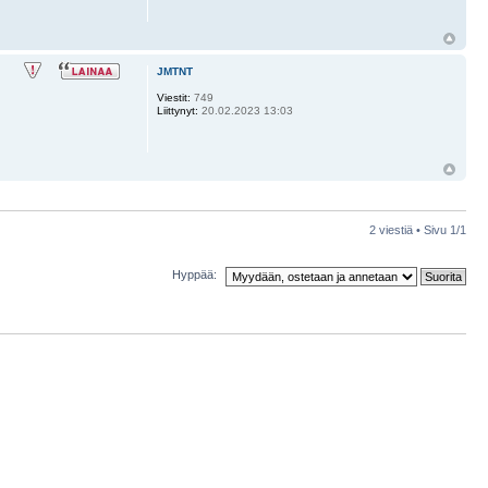
JMTNT
Viestit:
749
Liittynyt:
20.02.2023 13:03
2 viestiä • Sivu
1
/
1
Hyppää: