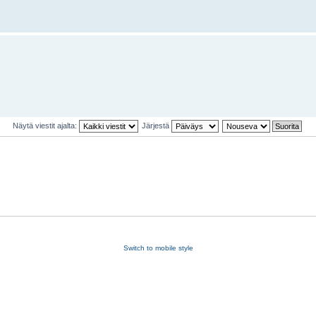
Näytä viestit ajalta:
Järjestä
Switch to mobile style