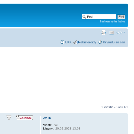
Tarkennettu haku
UKK
Rekisteröidy
Kirjaudu sisään
2 viestiä • Sivu
1
/
1
JMTNT
Viestit:
749
Liittynyt:
20.02.2023 13:03