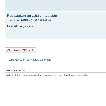
Re: Lapsen turvaistuin autoon
Kirjoittaja
JMTNT
» 31.01.2025 01:48
Ei enään myynissä.
Lähetä vastaus
Paluu Myydään, ostetaan ja annetaan
PAIKALLAOLIJAT
Käyttäjiä lukemassa tätä aluetta: Ei rekisteröityneitä käyttäjiä ja 1 vierailijaa