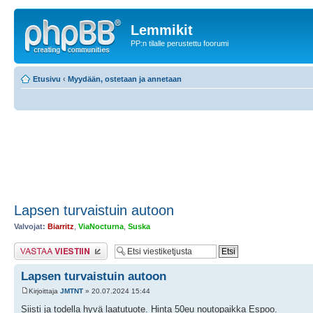
Lemmikit
PP:n tilalle perustettu foorumi
Etusivu
‹
Myydään, ostetaan ja annetaan
Lapsen turvaistuin autoon
Valvojat:
Biarritz
,
ViaNocturna
,
Suska
Lähetä vastaus
Lapsen turvaistuin autoon
Kirjoittaja
JMTNT
» 20.07.2024 15:44
Siisti ja todella hyvä laatutuote. Hinta 50eu noutopaikka Espoo.