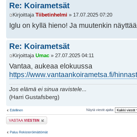
Re: Koirametsät
Kirjoittaja
Tiibetinhelmi
» 17.07.2025 07:20
Iglu on kyllä hieno! Ja muutenkin näyttää 
Re: Koirametsät
Kirjoittaja
Umac
» 27.07.2025 04:11
Vantaa, aukeaa elokuussa
https://www.vantaankoirametsa.fi/hinnast
Jos elämä ei sinua ravistele...
(Harri Gustafsberg)
Näytä viestit ajalta:
Edellinen
Lähetä vastaus
Paluu Rekisteröimättömät