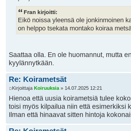
Fran kirjoitti:
Eikö noissa yleensä ole jonkinmoinen k
on helppo tsekata montako koiraa met
Saattaa olla. En ole huomannut, mutta e
kyylännytkään.
Re: Koirametsät
Kirjoittaja
Koiruuksia
» 14.07.2025 12:21
Hienoa että uusia koirametsiä tulee koko 
toisi myös kilpailua niin että esimerkiksi 
Ilman että hinaavat sitten hintoja kokon
Re: Koirametsät