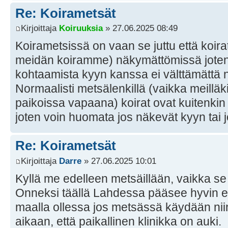
Re: Koirametsät
Kirjoittaja
Koiruuksia
» 27.06.2025 08:49
Koirametsissä on vaan se juttu että koirat
meidän koiramme) näkymättömissä joten 
kohtaamista kyyn kanssa ei välttämättä 
Normaalisti metsälenkillä (vaikka meillä
paikoissa vapaana) koirat ovat kuitenkin 
joten voin huomata jos näkevät kyyn tai 
Re: Koirametsät
Kirjoittaja
Darre
» 27.06.2025 10:01
Kyllä me edelleen metsäillään, vaikka se 
Onneksi täällä Lahdessa pääsee hyvin elä
maalla ollessa jos metsässä käydään nii
aikaan, että paikallinen klinikka on auki.