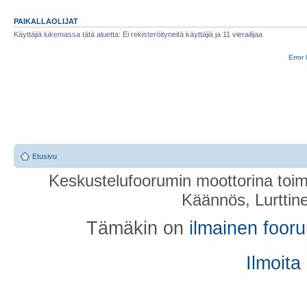
PAIKALLAOLIJAT
Käyttäjiä lukemassa tätä aluetta: Ei rekisteröityneitä käyttäjiä ja 11 vierailijaa
Error 
Etusivu
Keskustelufoorumin moottorina toim
Käännös, Lurttin
Tämäkin on
ilmainen foor
Ilmoita