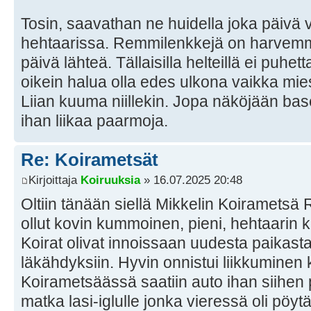
Tosin, saavathan ne huidella joka päivä
hehtaarissa. Remmilenkkejä on harvemmi
päivä lähteä. Tällaisilla helteillä ei puhet
oikein halua olla edes ulkona vaikka miesk
Liian kuuma niillekin. Jopa näköjään base
ihan liikaa paarmoja.
Re: Koirametsät
Kirjoittaja
Koiruuksia
» 16.07.2025 20:48
Oltiin tänään siellä Mikkelin Koirametsä
ollut kovin kummoinen, pieni, hehtaarin 
Koirat olivat innoissaan uudesta paikasta
läkähdyksiin. Hyvin onnistui liikkumine
Koirametsäässä saatiin auto ihan siihen por
matka lasi-iglulle jonka vieressä oli pöytä 