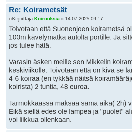
Re: Koirametsät
Kirjoittaja
Koiruuksia
» 14.07.2025 09:17
Toivotaan että Suonenjoen koirametsä olis
100m kävelymatka autolta portille. Ja s
jos tulee hätä.
Varasin äsken meille sen Mikkelin koiram
keskiviikolle. Toivotaan että on kiva se l
4-6 koiraa (en tykkää näitsä koiramääräj
koirista) 2 tuntia, 48 euroa.
Tarmokkaassa maksaa sama aika( 2h) viid
Eikä siellä edes ole lampea ja "puolet" al
voi liikkua ollenkaan.