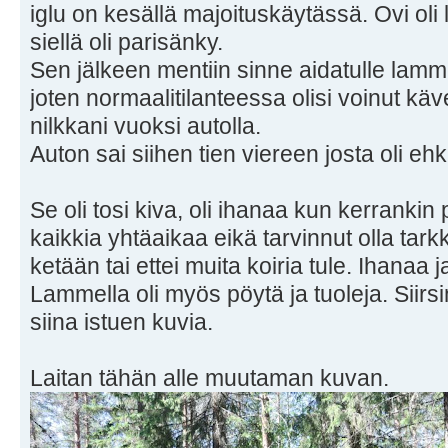
iglu on kesällä majoituskäytässä. Ovi oli 
siellä oli parisänky.
Sen jälkeen mentiin sinne aidatulle lamm
joten normaalitilanteessa olisi voinut k
nilkkani vuoksi autolla.
Auton sai siihen tien viereen josta oli e
Se oli tosi kiva, oli ihanaa kun kerrankin 
kaikkia yhtäaikaa eikä tarvinnut olla tar
ketään tai ettei muita koiria tule. Ihanaa 
Lammella oli myös pöytä ja tuoleja. Siirsi
siina istuen kuvia.
Laitan tähän alle muutaman kuvan.