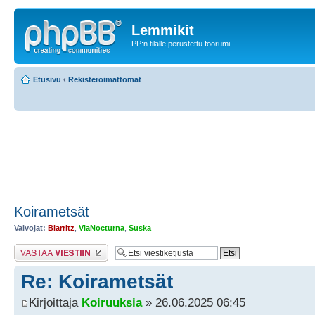
Lemmikit
PP:n tilalle perustettu foorumi
Etusivu
‹
Rekisteröimättömät
Koirametsät
Valvojat:
Biarritz
,
ViaNocturna
,
Suska
Lähetä vastaus
Re: Koirametsät
Kirjoittaja
Koiruuksia
» 26.06.2025 06:45