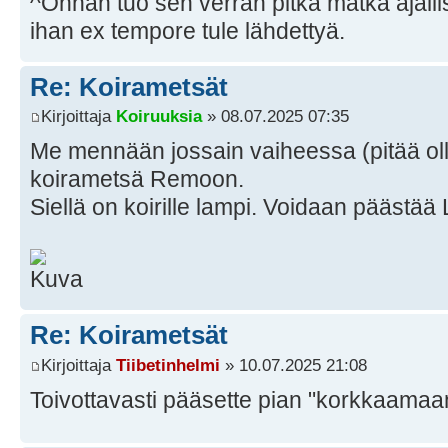
^Onhan tuo sen verran pitkä matka ajallise
ihan ex tempore tule lähdettyä.
Re: Koirametsät
Kirjoittaja
Koiruuksia
» 08.07.2025 07:35
Me mennään jossain vaiheessa (pitää olla
koirametsä Remoon.
Siellä on koirille lampi. Voidaan päästä
Re: Koirametsät
Kirjoittaja
Tiibetinhelmi
» 10.07.2025 21:08
Toivottavasti pääsette pian "korkkaama