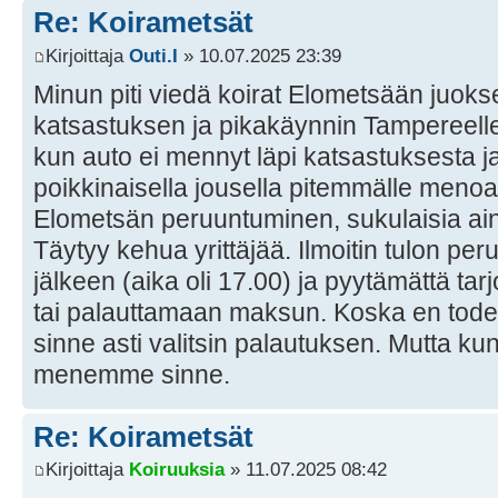
Re: Koirametsät
Kirjoittaja
Outi.I
» 10.07.2025 23:39
Minun piti viedä koirat Elometsään juok
katsastuksen ja pikakäynnin Tampereel
kun auto ei mennyt läpi katsastuksesta ja 
poikkinaisella jousella pitemmälle menoa.
Elometsän peruuntuminen, sukulaisia a
Täytyy kehua yrittäjää. Ilmoitin tulon p
jälkeen (aika oli 17.00) ja pyytämättä tar
tai palauttamaan maksun. Koska en tode
sinne asti valitsin palautuksen. Mutta ku
menemme sinne.
Re: Koirametsät
Kirjoittaja
Koiruuksia
» 11.07.2025 08:42