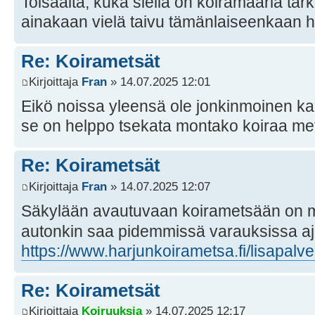
Toisaalta, kuka siellä on koiramääriä t
ainakaan vielä taivu tämänlaiseenkaan 
Re: Koirametsät
Kirjoittaja
Fran
» 14.07.2025 12:01
Eikö noissa yleensä ole jonkinmoinen k
se on helppo tsekata montako koiraa m
Re: Koirametsät
Kirjoittaja
Fran
» 14.07.2025 12:07
Säkylään avautuvaan koirametsään on ma
autonkin saa pidemmissä varauksissa aj
https://www.harjunkoirametsa.fi/lisapalve
Re: Koirametsät
Kirjoittaja
Koiruuksia
» 14.07.2025 12:17