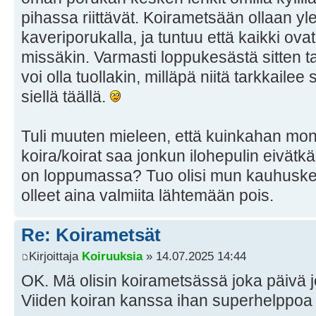
pihassa riittävät. Koirametsään ollaan y
kaveriporukalla, ja tuntuu että kaikki ova
missäkin. Varmasti loppukesästä sitten 
voi olla tuollakin, milläpä niitä tarkkailee
siellä täällä.
Tuli muuten mieleen, että kuinkahan mone
koira/koirat saa jonkun ilohepulin eivätk
on loppumassa? Tuo olisi mun kauhusken
olleet aina valmiita lähtemään pois.
Re: Koirametsät
Kirjoittaja
Koiruuksia
» 14.07.2025 14:44
OK. Mä olisin koirametsässä joka päivä j
Viiden koiran kanssa ihan superhelppoa 