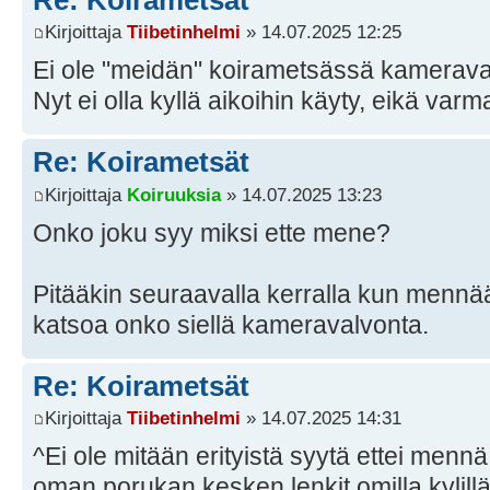
Kirjoittaja
Tiibetinhelmi
» 14.07.2025 12:25
Ei ole "meidän" koirametsässä kameraval
Nyt ei olla kyllä aikoihin käyty, eikä va
Re: Koirametsät
Kirjoittaja
Koiruuksia
» 14.07.2025 13:23
Onko joku syy miksi ette mene?
Pitääkin seuraavalla kerralla kun menn
katsoa onko siellä kameravalvonta.
Re: Koirametsät
Kirjoittaja
Tiibetinhelmi
» 14.07.2025 14:31
^Ei ole mitään erityistä syytä ettei mennä.
oman porukan kesken lenkit omilla kylill