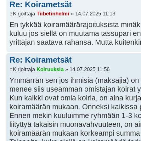
Re: Koirametsät
Kirjoittaja
Tiibetinhelmi
» 14.07.2025 11:13
En tykkää koiramäärärajoituksista minäkä
kuluu jos siellä on muutama tassupari e
yrittäjän saatava rahansa. Mutta kuitenki
Re: Koirametsät
Kirjoittaja
Koiruuksia
» 14.07.2025 11:56
Ymmärrän sen jos ihmisiä (maksajia) on
menee siis useamman omistajan koirat 
Kun kaikki ovat omia koiria, on aina ku
koiramäärän mukaan. Onneksi kaikissa p
Ennen mekin kuuluimme ryhmään 1-3 koi
liityttyä takaisin muonavahvuuteen, on 
koiramäärän mukaan korkeampi summa