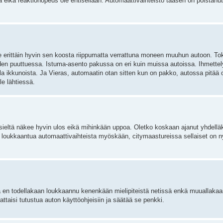
lla eikä reaktionopeus ole entisellään. Automaattivaihteisto taasen on poistan
äkee erittäin hyvin sen koosta riippumatta verrattuna moneen muuhun autoon. Tok
den puuttuessa. Istuma-asento pakussa on eri kuin muissa autoissa. Ihmettelys
a ikkunoista. Ja Vieras, automaatin otan sitten kun on pakko, autossa pitää o
le lähtiessä.
ä sieltä näkee hyvin ulos eikä mihinkään uppoa. Oletko koskaan ajanut yhdellä
 loukkaantua automaattivaihteista myöskään, citymaastureissa sellaiset on n
, ja en todellakaan loukkaannu kenenkään mielipiteistä netissä enkä muuallak
taisi tutustua auton käyttöohjeisiin ja säätää se penkki.