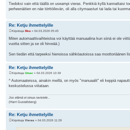
Tiedoksi vain että täällä on useampi vieras. Penkkiä kyllä kannattaisi t
perheenäitien en näe törttöilevän, oli alla citymaasturi tai lada tai kuorm
Re: Ketju ihmettelyille
Kirjoittaja
Mea
» 04.03.2026 05:45
Miten automaattivaihteistoa voi käyttää manuaalina kun siinä ei ole viitt
vuotta sitten ja se oli hirveää.)
Sen tiedän että tarpeeksi hienoissa sähköautoissa saa moottoriäänen li
Re: Ketju ihmettelyille
Kirjoittaja
Umac
» 04.03.2026 10:39
^ Automaateissa, ainakin meillä, on myös "manuaalit" eli keppiä napautt
keskustelussa viitataan.
Jos elämä ei sinua ravistele...
(Harri Gustafsberg)
Re: Ketju ihmettelyille
Kirjoittaja
Vieras
» 04.03.2026 11:29