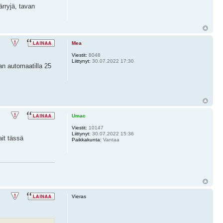
ärryjä, tavan
Mea
Viestit:
8048
Liittynyt:
30.07.2022 17:30
ran automaatilla 25
Umac
Viestit:
10147
Liittynyt:
30.07.2022 15:36
ait tässä
Paikkakunta:
Vantaa
Vieras