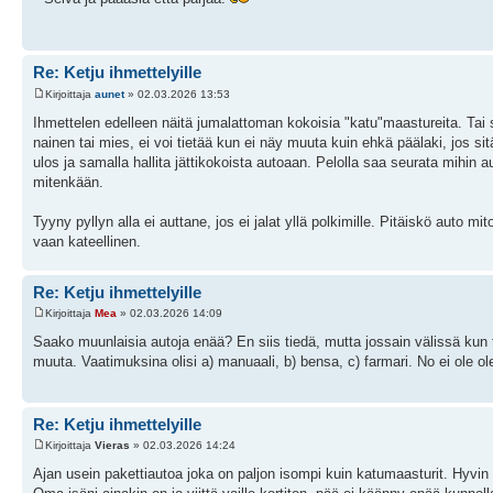
Re: Ketju ihmettelyille
Kirjoittaja
aunet
» 02.03.2026 13:53
Ihmettelen edelleen näitä jumalattoman kokoisia "katu"maastureita. Tai si
nainen tai mies, ei voi tietää kun ei näy muuta kuin ehkä päälaki, jos sit
ulos ja samalla hallita jättikokoista autoaan. Pelolla saa seurata mihin au
mitenkään.
Tyyny pyllyn alla ei auttane, jos ei jalat yllä polkimille. Pitäiskö auto m
vaan kateellinen.
Re: Ketju ihmettelyille
Kirjoittaja
Mea
» 02.03.2026 14:09
Saako muunlaisia autoja enää? En siis tiedä, mutta jossain välissä kun tun
muuta. Vaatimuksina olisi a) manuaali, b) bensa, c) farmari. No ei ole o
Re: Ketju ihmettelyille
Kirjoittaja
Vieras
» 02.03.2026 14:24
Ajan usein pakettiautoa joka on paljon isompi kuin katumaasturit. Hyvin