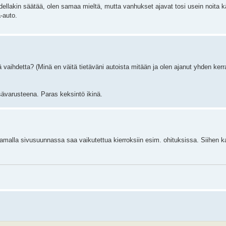
odellakin säätää, olen samaa mieltä, mutta vanhukset ajavat tosi usein noita k
a-auto.
ä vaihdetta? (Minä en väitä tietäväni autoista mitään ja olen ajanut yhden ker
sävarusteena. Paras keksintö ikinä.
amalla sivusuunnassa saa vaikutettua kierroksiin esim. ohituksissa. Siihen k