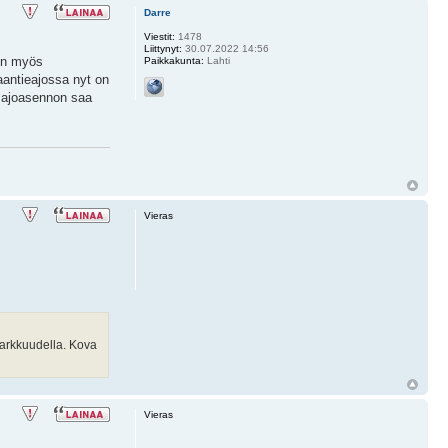
Darre
Viestit:
1478
Liittynyt:
30.07.2022 14:56
n myös
Paikkakunta:
Lahti
aantieajossa nyt on
e ajoasennon saa
Vieras
 tarkkuudella. Kova
Vieras