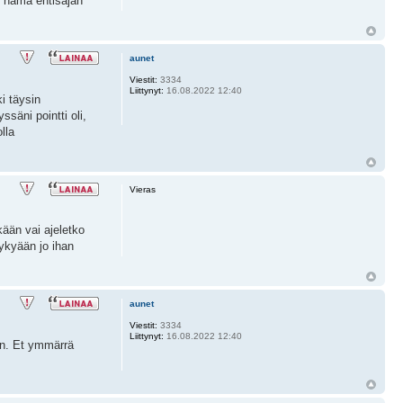
ut nämä entisajan
aunet
Viestit:
3334
Liittynyt:
16.08.2022 12:40
i täysin
säni pointti oli,
lla
Vieras
kään vai ajeletko
ykyään jo ihan
aunet
Viestit:
3334
Liittynyt:
16.08.2022 12:40
aan. Et ymmärrä