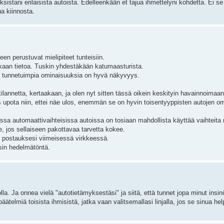
ksistani erilaisista autoista. Edelleenkään et tajua ihmettelyni kohdetta. Ei se
a kiinnosta.
n perustuvat mielipiteet tunteisiin.
llakaan tietoa. Tuskin yhdestäkään katumaasturista.
yksi tunnetuimpia ominaisuuksia on hyvä näkyvyys.
lannetta, kertaakaan, ja olen nyt sitten tässä oikein keskityin havainnoimaan
upota niin, ettei näe ulos, enemmän se on hyvin toisentyyppisten autojen om
ssa automaattivaihteisissa autoissa on tosiaan mahdollista käyttää vaihteit
le, jos sellaiseen pakottavaa tarvetta kokee.
 postauksesi viimeisessä virkkeessä.
sin hedelmätöntä.
lla. Ja onnea vielä "autotietämyksestäsi" ja siitä, että tunnet jopa minut insin
elmiä toisista ihmisistä, jatka vaan valitsemallasi linjalla, jos se sinua hel