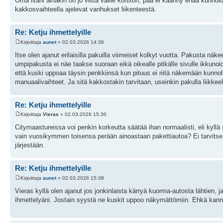
Oma isäni ainakin on jo viittä vaille kortiton, pää ei käänny enää kunno
kakkosvaihteella ajelevat vanhukset liikenteestä.
Re: Ketju ihmettelyille
Kirjoittaja
aunet
» 02.03.2026 14:36
Itse olen ajanut erilaisilla pakuilla viimeiset kolkyt vuotta. Pakusta n
umpipakusta ei näe taakse suoraan eikä oikealle pitkälle sivulle ikkunoi
että kuski uppoaa täysin penkkiinsä kun pituus ei riitä näkemään kunnoll
manuaalivaihteet. Ja sitä kakkostakin tarvitaan, useinkin pakulla liikkeel
Re: Ketju ihmettelyille
Kirjoittaja
Vieras
» 02.03.2026 15:30
Citymaastureissa voi penkin korkeutta säätää ihan normaalisti, eli kyll
vain vuosikymmen toisensa perään ainoastaan pakettiautoa? Ei tarvitse
järjestään.
Re: Ketju ihmettelyille
Kirjoittaja
aunet
» 02.03.2026 15:38
Vieras kyllä olen ajanut jos jonkinlaista kärryä kuorma-autosta lähtien
ihmettelyäni. Jostain syystä ne kuskit uppoo näkymättömiin. Ehkä kannat