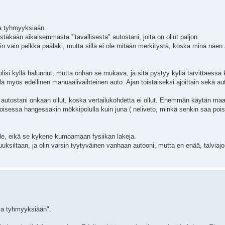
ia tyhmyyksiään.
täkään aikaisemmasta '"tavallisesta" autostani, joita on ollut paljon.
n vain pelkkä päälaki, mutta sillä ei ole mitään merkitystä, koska minä näen 
olisi kyllä halunnut, mutta onhan se mukava, ja sitä pystyy kyllä tarvittaes
lä myös edellinen manuaalivaihteinen auto. Ajan toistaiseksi ajoittain sekä aut
a autostani onkaan ollut, koska vertailukohdetta ei ollut. Enemmän käytän maa
oisessa hangessakin mökkipolulla kuin juna ( neliveto, minkä senkin saa pois
 ole, eikä se kykene kumoamaan fysiikan lakeja.
uksiltaan, ja olin varsin tyytyväinen vanhaan autooni, mutta en enää, talviaj
sia tyhmyyksiään".