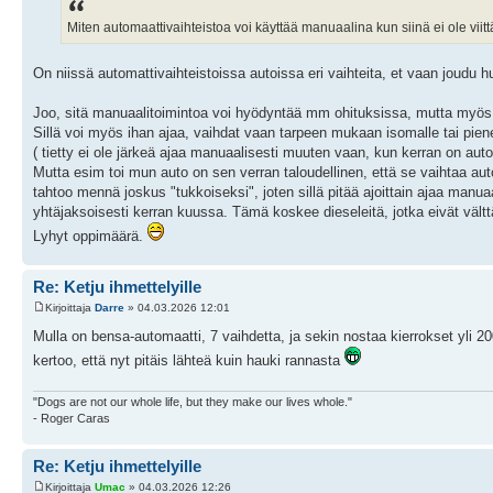
Miten automaattivaihteistoa voi käyttää manuaalina kun siinä ei ole viitt
On niissä automattivaihteistoissa autoissa eri vaihteita, et vaan joudu
Joo, sitä manuaalitoimintoa voi hyödyntää mm ohituksissa, mutta myös ha
Sillä voi myös ihan ajaa, vaihdat vaan tarpeen mukaan isomalle tai pie
( tietty ei ole järkeä ajaa manuaalisesti muuten vaan, kun kerran on auto
Mutta esim toi mun auto on sen verran taloudellinen, että se vaihtaa automa
tahtoo mennä joskus "tukkoiseksi", joten sillä pitää ajoittain ajaa manuaal
yhtäjaksoisesti kerran kuussa. Tämä koskee dieseleitä, jotka eivät vältt
Lyhyt oppimäärä.
Re: Ketju ihmettelyille
Kirjoittaja
Darre
» 04.03.2026 12:01
Mulla on bensa-automaatti, 7 vaihdetta, ja sekin nostaa kierrokset yli 20
kertoo, että nyt pitäis lähteä kuin hauki rannasta
"Dogs are not our whole life, but they make our lives whole."
- Roger Caras
Re: Ketju ihmettelyille
Kirjoittaja
Umac
» 04.03.2026 12:26