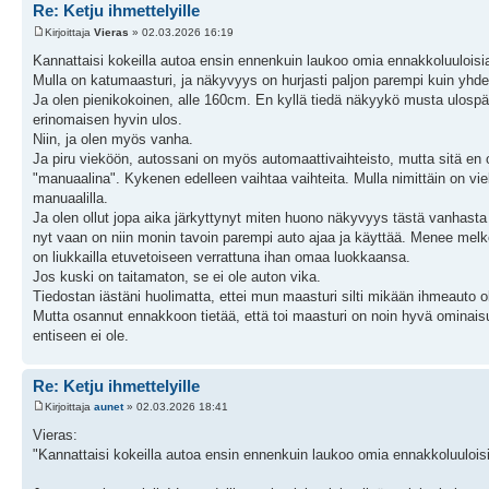
Re: Ketju ihmettelyille
Kirjoittaja
Vieras
» 02.03.2026 16:19
Kannattaisi kokeilla autoa ensin ennenkuin laukoo omia ennakkoluulois
Mulla on katumaasturi, ja näkyvyys on hurjasti paljon parempi kuin yhdes
Ja olen pienikokoinen, alle 160cm. En kyllä tiedä näkyykö musta ulospäi
erinomaisen hyvin ulos.
Niin, ja olen myös vanha.
Ja piru vieköön, autossani on myös automaattivaihteisto, mutta sitä en 
"manuaalina". Kykenen edelleen vaihtaa vaihteita. Mulla nimittäin on vie
manuaalilla.
Ja olen ollut jopa aika järkyttynyt miten huono näkyvyys tästä vanhast
nyt vaan on niin monin tavoin parempi auto ajaa ja käyttää. Menee melk
on liukkailla etuvetoiseen verrattuna ihan omaa luokkaansa.
Jos kuski on taitamaton, se ei ole auton vika.
Tiedostan iästäni huolimatta, ettei mun maasturi silti mikään ihmeauto
Mutta osannut ennakkoon tietää, että toi maasturi on noin hyvä ominaisu
entiseen ei ole.
Re: Ketju ihmettelyille
Kirjoittaja
aunet
» 02.03.2026 18:41
Vieras:
"Kannattaisi kokeilla autoa ensin ennenkuin laukoo omia ennakkoluuloi