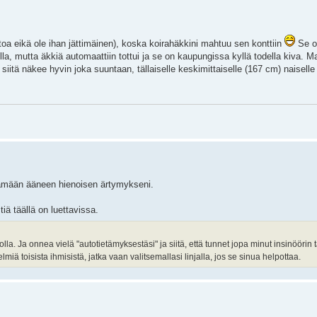
etoa eikä ole ihan jättimäinen), koska koirahäkkini mahtuu sen konttiin
Se o
la, mutta äkkiä automaattiin tottui ja se on kaupungissa kyllä todella kiva. M
iitä näkee hyvin joka suuntaan, tällaiselle keskimittaiselle (167 cm) naisell
öntämään ääneen hienoisen ärtymykseni.
tiä täällä on luettavissa.
olla. Ja onnea vielä "autotietämyksestäsi" ja siitä, että tunnet jopa minut insinöörin
ä toisista ihmisistä, jatka vaan valitsemallasi linjalla, jos se sinua helpottaa.