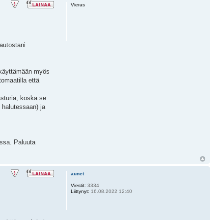
Vieras
autostani
sa käyttämään myös
omaatilla että
sturia, koska se
 halutessaan) ja
ossa. Paluuta
aunet
Viestit:
3334
Liittynyt:
16.08.2022 12:40