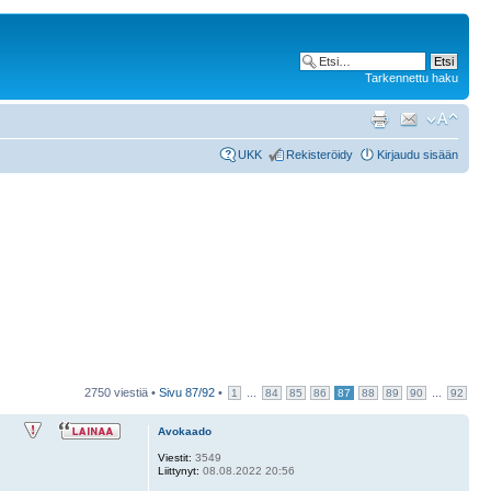
Tarkennettu haku
UKK
Rekisteröidy
Kirjaudu sisään
2750 viestiä •
Sivu
87
/
92
•
...
...
1
84
85
86
87
88
89
90
92
Avokaado
Viestit:
3549
Liittynyt:
08.08.2022 20:56