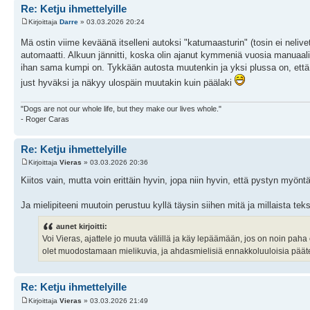
Re: Ketju ihmettelyille
Kirjoittaja
Darre
» 03.03.2026 20:24
Mä ostin viime keväänä itselleni autoksi "katumaasturin" (tosin ei neliv
automaatti. Alkuun jännitti, koska olin ajanut kymmeniä vuosia manuaalil
ihan sama kumpi on. Tykkään autosta muutenkin ja yksi plussa on, että s
just hyväksi ja näkyy ulospäin muutakin kuin päälaki
"Dogs are not our whole life, but they make our lives whole."
- Roger Caras
Re: Ketju ihmettelyille
Kirjoittaja
Vieras
» 03.03.2026 20:36
Kiitos vain, mutta voin erittäin hyvin, jopa niin hyvin, että pystyn my
Ja mielipiteeni muutoin perustuu kyllä täysin siihen mitä ja millaista teks
aunet kirjoitti:
Voi Vieras, ajattele jo muuta välillä ja käy lepäämään, jos on noin paha 
olet muodostamaan mielikuvia, ja ahdasmielisiä ennakkoluuloisia päätelmi
Re: Ketju ihmettelyille
Kirjoittaja
Vieras
» 03.03.2026 21:49