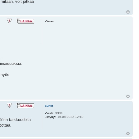
 mitään, voit jatkaa
Vieras
.
inaisuuksia.
a myös
aunet
Viestit:
3334
Liittynyt:
16.08.2022 12:40
öörin tarkkuudella.
pottaa.