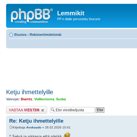
Lemmikit
PP:n tilalle perustettu foorumi
Etusivu
‹
Rekisteröimättömät
Ketju ihmettelyille
Valvojat:
Biarritz
,
ViaNocturna
,
Suska
Lähetä vastaus
Re: Ketju ihmettelyille
Kirjoittaja
Avokaado
» 28.02.2026 10:41
^ Selvä ja pääasia että pärjää.