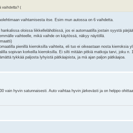
ä vaihdetta? (
 huolehtimaan vaihtamisesta itse. Esim mun autossa on 6 vaihdetta.
nkalissa oloissa liikkellelähdöissä, jos ei automaatilla jostain syystä pärjää
nemmälle vaihteelle, mikä vaihde on käytössä, näkyy näytöllä.
maatti)
atilla pienillä kierroksilla vaihteita, eli tuo ei oikeastaan nosta kierroksia yl
illa sopivan korkeilla kierroksilla. Ei silti mitään pitkiä matkoja tarvi, joku n
ämättä tykkää paljosta lyhyistä pätkäajoista, ja mä ajan paljon pätkäajoa.
00 vain hyvin satunnaisesti. Auto vaihtaa hyvin järkevästi ja on helppo ohittaa