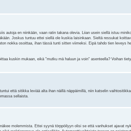
is autoja en niinkään, vaan ratin takana olevia. Liian usein siellä istuu minik
äkään. Joskus tuntuu ettei siellä ole kuskia laisinkaan. Sieltä ressukat koittava
ton nokka osoittaa, ihan tässä tunti sitten viimeksi. Eipä tahdo tien leveys heil
itoittaa kuskin mukaan, eikä "mutku mä haluun ja voin" asenteella? Voihan tietys
tui että sitikka leviää alta ihan näillä näppäimillä, niin katselin vaihtositikk
lemassa sellaista.
 näkee molemmista. Ettei syynä törppöilyyn olisi se että vanhukset ajavat nyky