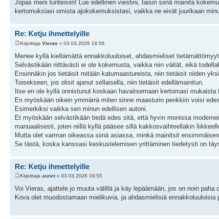
Jopas meni tunteisiin! Lue edellinen viestini, taisin siinä mainita kokemu
kertomuksiasi omista ajokokemuksistasi, vaikka ne eivät juurikaan minu
Re: Ketju ihmettelyille
Kirjoittaja
Vieras
» 03.03.2026 18:56
Menee kyllä kieltämättä ennakkoluuloiset, ahdasmieliset tietämättömyytee
Selvästikään riittävästi ei ole kokemusta, vaikka niin väität, eikä tode
Ensinnäkin jos tietäisit mitään katumaastureista, niin tietäisit niiden 
Toisekseen, jos olisit ajanut sellaisella, niin tietäisit edellämainitun.
Itse en ole kyllä onnistunut koskaan havaitsemaan kertomasi mukaista ti
En myöskään oikein ymmärrä miten sinne maasturin penkkiin voisi edes 
Esimerkiksi vaikka sen minun edellisen autoni.
Et myöskään selvästikään tiedä edes sitä, että hyvin monissa modernei
manuaalisesti, joten niillä kyllä pääsee sillä kakkosvaihteellakin liikkeel
Mutta olet varman oikeassa siinä asiassa, minkä mainitsit ensimmäisen
Se tästä, koska kanssasi keskustelemisen yrittäminen tiedetysti on täy
Re: Ketju ihmettelyille
Kirjoittaja
aunet
» 03.03.2026 19:55
Voi Vieras, ajattele jo muuta välillä ja käy lepäämään, jos on noin paha o
Kova olet muodostamaan mielikuvia, ja ahdasmielisiä ennakkoluuloisia päät