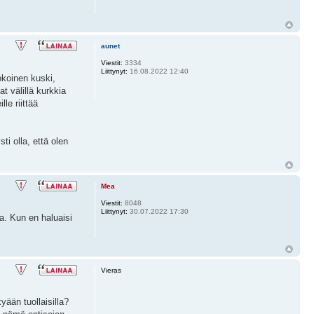
aunet
Viestit:
3334
Liittynyt:
16.08.2022 12:40
okoinen kuski,
t välillä kurkkia
le riittää
ti olla, että olen
Mea
Viestit:
8048
Liittynyt:
30.07.2022 17:30
aa. Kun en haluaisi
Vieras
ään tuollaisilla?