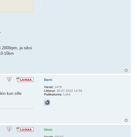
.
i 2000rpm, ja siksi
. 10-15km
Darre
Viestit:
1478
Liittynyt:
30.07.2022 14:56
kin kun sille
Paikkakunta:
Lahti
Umac
Viestit:
10147