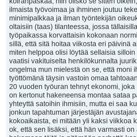
koiranpaskaa, niin olisko se sitten oikein
ilmaista työvoimaa ja ihminen joutuu tek
minimipalkkaa ja ilman työntekijän oike
oltaisiin (taas) tilanteessa, jossa tällaisill
työpaikassa korvattaisin kokonaan normi
sillä, että sitä hoitaa viikosta eri päivinä
miten helppoa olisi löytää sellaisia silloin t
vaatisi vakituiselta henkilökunnalta juur
ongelma mun mielestä on se, että moni ih
työttömänä täysin vastoin omaa tahtoaan.
20 vuoden työuran tehnyt ekonomi, joka 
on kertonut hakeneensa montaa sataa p
yhteyttä satoihin ihmisiin, mutta ei saa ku
jonkun tapahtuman järjestäjän avustajan
kokoaikaista, ei mitään yli kaksi viikkoa 
ok, että sen lisäksi, että hän varmasti o