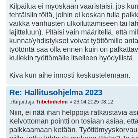
Kilpailua ei myöskään vääristäisi, jos ku
tehtäisiin töitä, joihin ei koskan tulla p
vaikka vanhusten ulkoiluttamiseen tai la
lajitteluun). Pitäisi vain määritellä, että mil
kunnat/yhdistykset voivat työttömille ant
työtöntä saa olla ennen kuin on palkattav
kullekin työttömälle itselleen hyödyllistä.
Kiva kun aihe innosti keskustelemaan.
Re: Hallitusohjelma 2023
Kirjoittaja
Tiibetinhelmi
» 26.04.2025 08:12
Niin, ei nää ihan helppoja ratkaistavia asi
Kelvottoman pointti on tosiaan asiaa, että o
palkkaamaan ketään. Työttömyyskorvaus 