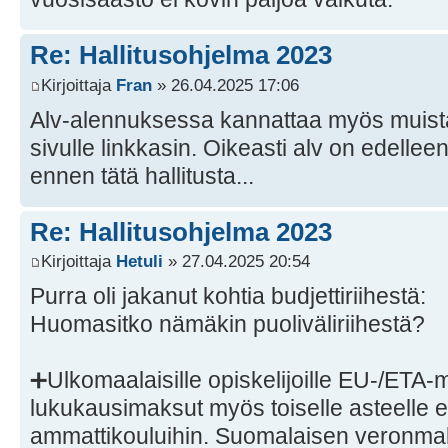
Re: Hallitusohjelma 2023
Kirjoittaja
Fran
» 26.04.2025 17:06
Alv-alennuksessa kannattaa myös muistaa
sivulle linkkasin. Oikeasti alv on edelle
ennen tätä hallitusta...
Re: Hallitusohjelma 2023
Kirjoittaja
Hetuli
» 27.04.2025 20:54
Purra oli jakanut kohtia budjettiriihestä:
Huomasitko nämäkin puoliväliriihestä?
➕Ulkomaalaisille opiskelijoille EU-/ETA-
lukukausimaksut myös toiselle asteelle eli
ammattikouluihin. Suomalaisen veronmak