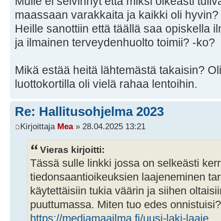
Mulle ei selvinnyt että miksi oikeasti tuli
maassaan varakkaita ja kaikki oli hyvin?
Heille sanottiin että täällä saa opiskella i
ja ilmainen terveydenhuolto toimii? -ko?
Mikä estää heitä lähtemästä takaisin? Olis
luottokortilla oli vielä rahaa lentoihin.
Re: Hallitusohjelma 2023
Kirjoittaja
Mea
» 28.04.2025 13:21
Vieras kirjoitti:
Tässä sulle linkki jossa on selkeästi ker
tiedonsaantioikeuksien laajeneminen tarko
käytettäisiin tukia väärin ja siihen oltais
puuttumassa. Miten tuo edes onnistuisi?
https://mediamaailma.fi/uusi-laki-laaje ...