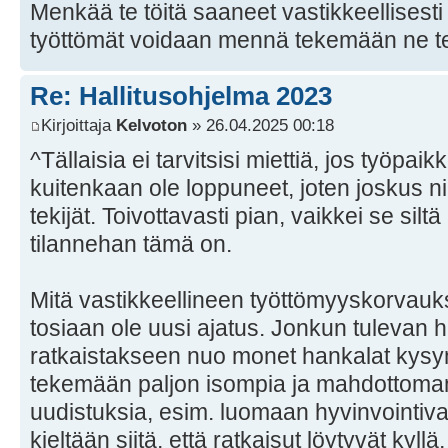
Menkää te töitä saaneet vastikkeellisesti 
työttömät voidaan mennä tekemään ne tei
Re: Hallitusohjelma 2023
Kirjoittaja
Kelvoton
» 26.04.2025 00:18
^Tällaisia ei tarvitsisi miettiä, jos työpaikk
kuitenkaan ole loppuneet, joten joskus ni
tekijät. Toivottavasti pian, vaikkei se silt
tilannehan tämä on.
Mitä vastikkeellineen työttömyyskorvauks
tosiaan ole uusi ajatus. Jonkun tulevan ha
ratkaistakseen nuo monet hankalat kys
tekemään paljon isompia ja mahdottoma
uudistuksia, esim. luomaan hyvinvointiva
kieltään siitä, että ratkaisut löytyvät kyllä