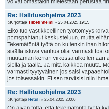
voivat omastakin mielestään perustaa firma
Re: Hallitusohjelma 2023
Kirjoittaja
Tiibetinhelmi
» 25.04.2025 19:15
Eikö tuo vastikkeellinen työttömyyskorva
pomspahtanut keskusteluun, mutta eihän
Tekemätöntä työtä on kuitenkin ihan hito
sisällä istuva vanhus olisi varmasti tosi 
muutaman kerran viikossa ulkoilemaan a
siellä ja täällä. Ja mitä kaikkea muuta. Mo
varmasti tyytyväinen jos saisi vapaaeh
jos toisessakin. Ei sen tarvitsisi niin ihmee
Re: Hallitusohjelma 2023
Kirjoittaja
Hetuli
» 25.04.2025 20:06
On aivan totta, että tekemätöntä työtä kyl