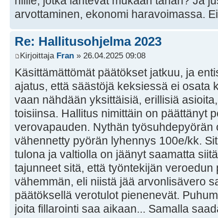
niille, jotka lähtevät mukaan tähän? Ja ju
arvottaminen, ekonomi haravoimassa. Ei
Re: Hallitusohjelma 2023
Kirjoittaja
Fran
» 26.04.2025 09:08
Käsittämättömät päätökset jatkuu, ja ent
ajatus, että säästöjä keksiessä ei osata
vaan nähdään yksittäisiä, erillisiä asioita,
toisiinsa. Hallitus nimittäin on päättänyt
verovapauden. Nythän työsuhdepyörän ot
vähennetty pyörän lyhennys 100e/kk. Sitä
tulona ja valtiolla on jäänyt saamatta siit
tajunneet sitä, että työntekijän veroedun
vähemmän, eli niistä jää arvonlisävero sa
päätöksellä verotulot pienenevät. Puhum
joita fillarointi saa aikaan... Samalla saa