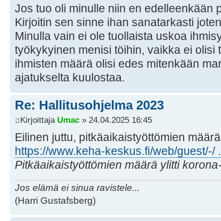
Jos tuo oli minulle niin en edelleenkään 
Kirjoitin sen sinne ihan sanatarkasti jot
Minulla vain ei ole tuollaista uskoa ihmis
työkykyinen menisi töihin, vaikka ei olisi
ihmisten määrä olisi edes mitenkään marg
ajatukselta kuulostaa.
Re: Hallitusohjelma 2023
Kirjoittaja
Umac
» 24.04.2025 16:45
Eilinen juttu, pitkäaikaistyöttömien mää
https://www.keha-keskus.fi/web/guest/-/ 
Pitkäaikaistyöttömien määrä ylitti korona
Jos elämä ei sinua ravistele...
(Harri Gustafsberg)