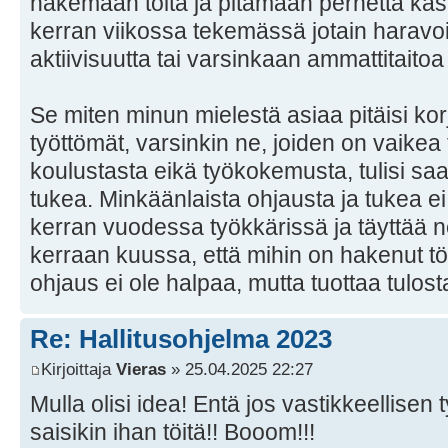
hakemaan töitä ja pitämään perhettä kasa
kerran viikossa tekemässä jotain haravoi
aktiivisuutta tai varsinkaan ammattitaitoa
Se miten minun mielestä asiaa pitäisi kor
työttömät, varsinkin ne, joiden on vaikea ty
koulustasta eikä työkokemusta, tulisi s
tukea. Minkäänlaista ohjausta ja tukea ei
kerran vuodessa työkkärissä ja täyttää ne
kerraan kuussa, että mihin on hakenut tö
ohjaus ei ole halpaa, mutta tuottaa tulos
Re: Hallitusohjelma 2023
Kirjoittaja
Vieras
» 25.04.2025 22:27
Mulla olisi idea! Entä jos vastikkeellisen
saisikin ihan töitä!! Booom!!!