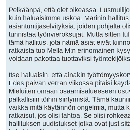
Pelkäänpä, että olet oikeassa. Lusmuilij
kuin haluaisimme uskoa. Marinin hallitus 
asiantuntijaselvityksiä, joiden pohjalta ol
tunnistaa työnvieroksujat. Mutta sitten tu
tämä hallitus, jota nämä asiat eivät kiinno
ratkaista tuo Mella M:n erinomainen kys
voidaan pakottaa tuottaviksi työntekijöiks
Itse haluaisin, että ainakin työttömyyskorv
Edes päivän verran viikossa pitäisi käyd
Mieluiten omaan osaamisalueeseen osuvaa
palkallisiin töihin siirtymistä. Tämä kaun
vaikka mitä käytännön ongelmia, mutta kyl
ratkaisut, jos olisi tahtoa. Se olisi rohkea
hallituksen uudistukset jotka ovat just sit