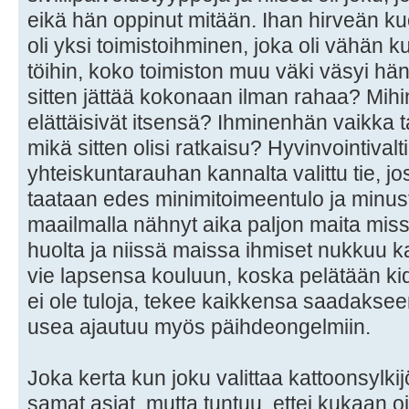
eikä hän oppinut mitään. Ihan hirveän ku
oli yksi toimistoihminen, joka oli vähän k
töihin, koko toimiston muu väki väsyi hä
sitten jättää kokonaan ilman rahaa? Mihi
elättäisivät itsensä? Ihminenhän vaikka t
mikä sitten olisi ratkaisu? Hyvinvointivalt
yhteiskuntarauhan kannalta valittu tie, joss
taataan edes minimitoimeentulo ja minus
maailmalla nähnyt aika paljon maita missä
huolta ja niissä maissa ihmiset nukkuu ka
vie lapsensa kouluun, koska pelätään kid
ei ole tuloja, tekee kaikkensa saadaksee
usea ajautuu myös päihdeongelmiin.
Joka kerta kun joku valittaa kattoonsylki
samat asiat, mutta tuntuu, ettei kukaan o