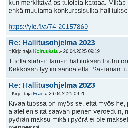
kun merkittävä os tuloista katoaa. Mikäs 
ehkä muutama konkurssisulka hallitukse
https://yle.fi/a/74-20157869
Re: Hallitusohjelma 2023
Kirjoittaja
Koiruuksia
» 26.04.2025 09:19
Tuollaistahan tämän hallituksen touhu on. 
Kekkosen tyyliin sanoa että: Saatanan tun
Re: Hallitusohjelma 2023
Kirjoittaja
Fran
» 26.04.2025 09:26
Kivaa tuossa on myös se, että myös he, jot
ajatellen siitä saavan pienen veroedun,
pyörän maksu mikäli pyörä ei ole makse
mennessä.