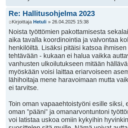
Re: Hallitusohjelma 2023
Kirjoittaja
Hetuli
» 26.04.2025 15:38
Noista työttömien pakottamisesta sekalaisi
aika tavalla koordinointia ja valvontaa ko
henkilöiltä. Lisäksi pitäisi katsoa ihmis
tehtävään - kukaan ei halua vaikka autt
vanhusten ulkoilutukseen mitään hälläväl
myöskään voisi laittaa eriarvoiseen ase
lähihoitaja mene haravoimaan mutta vaikk
ei tarvitse.
Toin oman vapaaehtoistyöni esille siksi, e
oman ”pääni” ja omanarvontuntoni tyött
voi latistaa uskoa omiin kykyihin hyvinki
suosittelen sitä muille. Nämä voivat aut