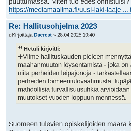
puuttumassa. Miten tuo edes onnistuisi?
https://mediamaailma.fi/uusi-laki-laaje ... 
Re: Hallitusohjelma 2023
Kirjoittaja
Dacrest
» 28.04.2025 10:40
Hetuli kirjoitti:
➕Viime hallituskauden pieleen mennyttä
maahanmuuton löysentämistä - joka on
niitä perheiden leipäjonoja - tarkastella
perheiden toimeentulovaatimusta, lupäjä
mahdollisia turvallisuusuhkia arvioidaan 
muutokset vuoden loppuun mennessä.
Suomeen tulevien opiskelijoiden määrä 