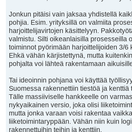
Jonkun pitäisi vain jaksaa yhdistellä kaikk
pohjia. Esim. yrityksillä on valmiita pros
harjoittelijavirtojen käsittelyyn. Pakkotyö
valmistu. Silti oikeanlaisilla prosesseilla 
toiminnot pyörimään harjoittelijoiden 3/6
Ehkä vähän kärjistettynä, mutta kuitenki
pohjalta voi lähteä rakentamaan aikuisille
Tai ideoinnin pohjana voi käyttää työllisyy
Suomessa rakennettiin tiestöä ja kenttiä
Tälle massiiviselle hankkeelle on varmast
nykyaikainen versio, joka olisi liiketoim
mutta jonka varaan voisi rakentaa vaikka
liiketoimintaryppään. Vähän niin kuin logi
rakennettuihin teihin ja kenttiin.