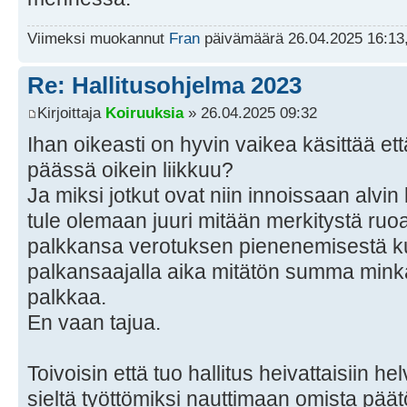
Viimeksi muokannut
Fran
päivämäärä 26.04.2025 16:13,
Re: Hallitusohjelma 2023
Kirjoittaja
Koiruuksia
» 26.04.2025 09:32
Ihan oikeasti on hyvin vaikea käsittää et
päässä oikein liikkuu?
Ja miksi jotkut ovat niin innoissaan alvin
tule olemaan juuri mitään merkitystä ruoan
palkkansa verotuksen pienenemisestä kun
palkansaajalla aika mitätön summa mi
palkkaa.
En vaan tajua.
Toivoisin että tuo hallitus heivattaisiin helv
sieltä työttömiksi nauttimaan omista päät