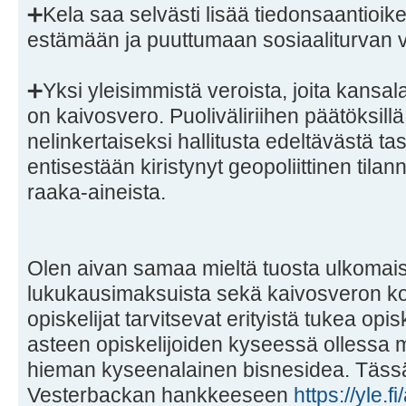
➕Kela saa selvästi lisää tiedonsaantioikeu
estämään ja puuttumaan sosiaaliturvan v
➕Yksi yleisimmistä veroista, joita kansal
on kaivosvero. Puoliväliriihen päätöksill
nelinkertaiseksi hallitusta edeltävästä t
entisestään kiristynyt geopoliittinen tilan
raaka-aineista.
Olen aivan samaa mieltä tuosta ulkomais
lukukausimaksuista sekä kaivosveron ko
opiskelijat tarvitsevat erityistä tukea opi
asteen opiskelijoiden kyseessä ollessa 
hieman kyseenalainen bisnesidea. Tässä 
Vesterbackan hankkeeseen
https://yle.