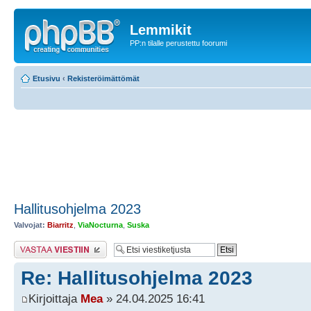
Lemmikit
PP:n tilalle perustettu foorumi
Etusivu
‹
Rekisteröimättömät
Hallitusohjelma 2023
Valvojat:
Biarritz
,
ViaNocturna
,
Suska
Lähetä vastaus
Re: Hallitusohjelma 2023
Kirjoittaja
Mea
» 24.04.2025 16:41