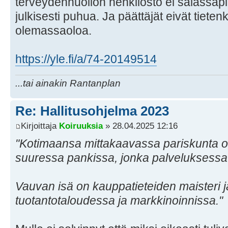
terveydenhuollon henkilöstö ei salassapid
julkisesti puhua. Ja päättäjät eivät tie
olemassaoloa.
https://yle.fi/a/74-20149514
...tai ainakin Rantanplan
Re: Hallitusohjelma 2023
Kirjoittaja
Koiruuksia
» 28.04.2025 12:16
"Kotimaansa mittakaavassa pariskunta ol
suuressa pankissa, jonka palveluksessa 
Vauvan isä on kauppatieteiden maisteri ja
tuotantotaloudessa ja markkinoinnissa."