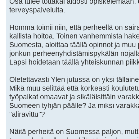
Osa tulee tottakai aidosti opiskelemaan
terveyspalveluita.
Homma toimii niin, että perheellä on saira
kallista hoitoa. Toinen vanhemmista hak
Suomesta, aloittaa täällä opinnot ja mu
jonkun perheenyhdistämispykälän nojall
Lapsi hoidetaan täällä yhteiskunnan piikk
Oletettavasti Ylen jutussa on yksi tällain
Mikä muu selittää että korkeasti koulute
työpaikat omaavat ja sikäläisittäin var
Suomeen tyhjän päälle? Ja miksi varakk
"aliravittu"?
Näitä perheitä on Suomessa paljon, mutta