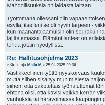
Mahdollisuuksia on laidasta laitaan.
Työttömänä ollessani olin vapaaehtoisen
esyllä, itselleni se oli hyvin tarpeen - viik
kun maanantaiaamuisin olin seurakunnan 
lajittelemassa. Elämäntilanteet on erilaisi
tehdä jotain hyödyllistä.
Re: Hallitusohjelma 2023
Kirjoittaja
Mella M
» 25.04.2025 20:36
Vastikkeellinen työttömyyskorvaus kuulo
mutta siihen sisältyy mun mielestä palj
siihen, että pakotettais työhaluttomat töi
ehtona olisi, että kävisi vaikka kerran vi
vanhuksia tai haravoimassa kaupungin pu