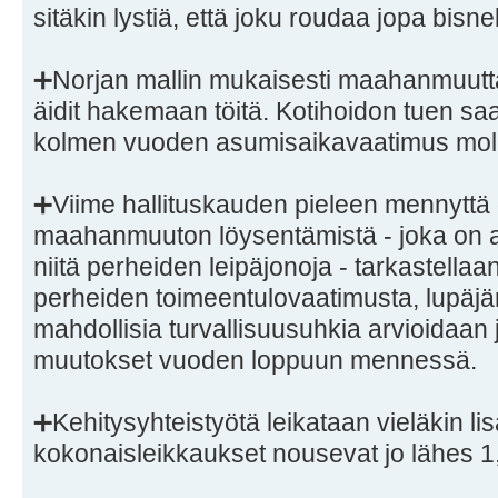
sitäkin lystiä, että joku roudaa jopa bis
➕Norjan mallin mukaisesti maahanmuuttaj
äidit hakemaan töitä. Kotihoidon tuen sa
kolmen vuoden asumisaikavaatimus mol
➕Viime hallituskauden pieleen mennyttä
maahanmuuton löysentämistä - joka on 
niitä perheiden leipäjonoja - tarkastellaa
perheiden toimeentulovaatimusta, lupäjä
mahdollisia turvallisuusuhkia arvioidaan 
muutokset vuoden loppuun mennessä.
➕Kehitysyhteistyötä leikataan vieläkin l
kokonaisleikkaukset nousevat jo lähes 1,4