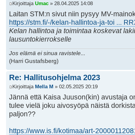
Kirjoittaja
Umac
» 28.04.2025 14:08
Laitan STM:n sivut niin pysyy MV-mainok
https://stm.fi/-/kelan-hallintoa-ja-toi ...
Kelan hallintoa ja toimintaa koskevat la
lausuntokierrokselle
Jos elämä ei sinua ravistele...
(Harri Gustafsberg)
Re: Hallitusohjelma 2023
Kirjoittaja
Mella M
» 02.05.2025 20:19
Jännä että Kaisa Juuson(kin) avustaja on
tulee vielä joku aivosyöpä näistä dorkista
paljon??
https://www.is.fi/kotimaa/art-200001120