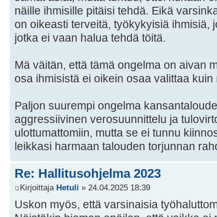
näille ihmisille pitäisi tehdä. Eikä varsink
on oikeasti terveitä, työkykyisiä ihmisiä,
jotka ei vaan halua tehdä töitä.
Mä väitän, että tämä ongelma on aivan ma
osa ihmisistä ei oikein osaa valittaa kuin 
Paljon suurempi ongelma kansantaloudell
aggressiivinen verosuunnittelu ja tulovir
ulottumattomiin, mutta se ei tunnu kiinno
leikkasi harmaan talouden torjunnan rah
Re: Hallitusohjelma 2023
Kirjoittaja
Hetuli
» 24.04.2025 18:39
Uskon myös, että varsinaisia työhaluttom