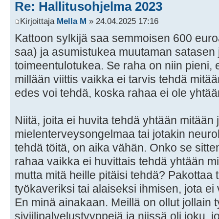
Re: Hallitusohjelma 2023
Kirjoittaja
Mella M
» 24.04.2025 17:16
Kattoon sylkijä saa semmoisen 600 euro
saa) ja asumistukea muutaman satasen j
toimeentulotukea. Se raha on niin pieni, 
millään viittis vaikka ei tarvis tehdä mit
edes voi tehdä, koska rahaa ei ole yhtä
Niitä, joita ei huvita tehdä yhtään mitään ja
mielenterveysongelmaa tai jotakin neurolog
tehdä töitä, on aika vähän. Onko se sitten
rahaa vaikka ei huvittais tehdä yhtään mi
mutta mitä heille pitäisi tehdä? Pakottaa
työkaveriksi tai alaiseksi ihmisen, jota 
En minä ainakaan. Meillä on ollut jollain 
siviilipalvelustyyppejä ja niissä oli joku, 