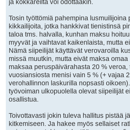
ja kokkareilta voi odottaakin.
Tosin työttömiä pahempina lusmuilijoina
kikkailijoita, jotka hankkivat tienistinsä p
taloa tms. halvalla, kunhan maksu hoituu 
myyvät ja vaihtavat kaikenlaista, mutta e
Nämä siipeilijät käyttävät verovaroilla ku
missä muutkin, mutta eivät maksa omaa 
maksaa peruspäivärahasta 20 % veroa, 
vuosiansiosta menisi vain 5 % (+ vajaa 2
verohallinnon laskurilla nopsasti oikoen
työvoiman ulkopuolella olevat siipeilijät eiv
osallistua.
Toivottavasti jokin tuleva hallitus pistää 
kitkemiseen. Ja hakee myös sellaiset ratk