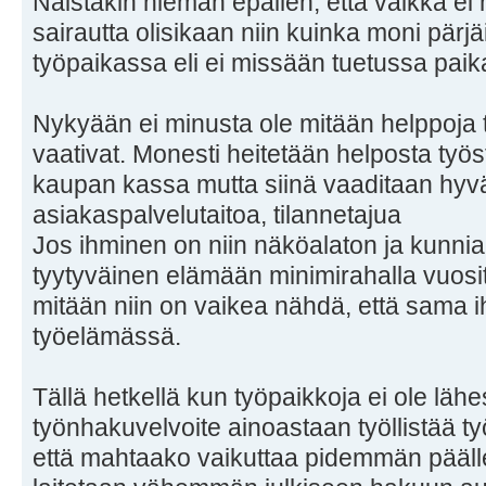
Näistäkin hieman epäilen, että vaikka ei
sairautta olisikaan niin kuinka moni pärj
työpaikassa eli ei missään tuetussa paik
Nykyään ei minusta ole mitään helppoja tö
vaativat. Monesti heitetään helposta työ
kaupan kassa mutta siinä vaaditaan hyv
asiakaspalvelutaitoa, tilannetajua
Jos ihminen on niin näköalaton ja kunnia
tyytyväinen elämään minimirahalla vuosi
mitään niin on vaikea nähdä, että sama i
työelämässä.
Tällä hetkellä kun työpaikkoja ei ole läh
työnhakuvelvoite ainoastaan työllistää ty
että mahtaako vaikuttaa pidemmän päälle