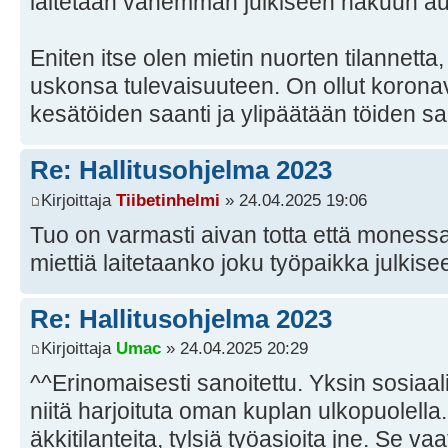
laitetaan vähemmän julkiseen hakuun auk
Eniten itse olen mietin nuorten tilannetta,
uskonsa tulevaisuuteen. On ollut korona
kesätöiden saanti ja ylipäätään töiden sa
Re: Hallitusohjelma 2023
Kirjoittaja
Tiibetinhelmi
» 24.04.2025 19:06
Tuo on varmasti aivan totta että moness
miettiä laitetaanko joku työpaikka julkise
Re: Hallitusohjelma 2023
Kirjoittaja
Umac
» 24.04.2025 20:29
^^Erinomaisesti sanoitettu. Yksin sosiaalis
niitä harjoituta oman kuplan ulkopuolella
äkkitilanteita, tylsiä työasioita jne. Se v