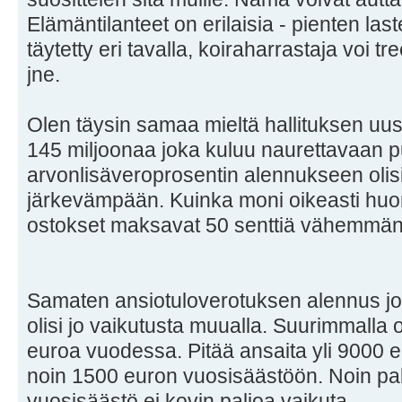
Elämäntilanteet on erilaisia - pienten la
täytetty eri tavalla, koiraharrastaja voi
jne.
Olen täysin samaa mieltä hallituksen uus
145 miljoonaa joka kuluu naurettavaan p
arvonlisäveroprosentin alennukseen olisi
järkevämpään. Kuinka moni oikeasti hu
ostokset maksavat 50 senttiä vähemmä
Samaten ansiotuloverotuksen alennus joss
olisi jo vaikutusta muualla. Suurimmalla
euroa vuodessa. Pitää ansaita yli 9000 
noin 1500 euron vuosisäästöön. Noin pal
vuosisäästö ei kovin paljoa vaikuta.