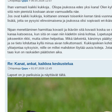
Kirjoittaja
Qppa
» 06.05.2026 12:07
Ihan varmasti kaikki kukkoja.. Olispa joukossa edes yksi kana! Olen kyllä
sitä noin pienistä koskaan aivan varmuudella näe.
Jos ovat kaikki kukkoja, koittanen onneani toisenkin kerran tänä vuonna
lisätä, jotta se pysyisi elinvoimaisena ja joukossa olisi sopivasti eri-ikäis
Nipan menettäminen harmittaa kovasti ja ikävöin sitä kovasti koska se oli
kanaa katsoessa, kun sitä on vaan niin kädetön siinä kohtaa. Lopetuspää
jokseenkin rikki, mutta sitten helpottaa. Mikä tärkeintä, kärsimys päät
ja se tieto lohduttaa kyllä minua aivan tolkuttomasti. Kukkopoikien kohda
ylitarjontaa syksyisin, niille on miltei mahdoton löytää uusia koteja. Jot
taas kun on raskaiden päätösten aika.
Re: Kanat, ankat, kaikkea keskustelua
Kirjoittaja
Qppa
» 01.07.2026 12:45
Lapset on jo parikuisia ja näyttävät tältä.