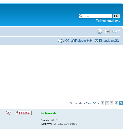
Tarkennettu haku
UKK
Rekisteröidy
Kirjaudu sisään
130 viestiä •
Sivu
5
/
5
•
1
2
3
4
5
Koiruuksia
Viestit:
6853
Liittynyt:
16.02.2024 16:08