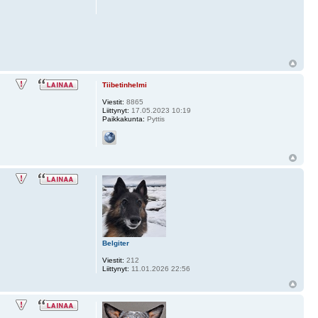
Tiibetinhelmi
Viestit:
8865
Liittynyt:
17.05.2023 10:19
Paikkakunta:
Pyttis
Belgiter
Viestit:
212
Liittynyt:
11.01.2026 22:56