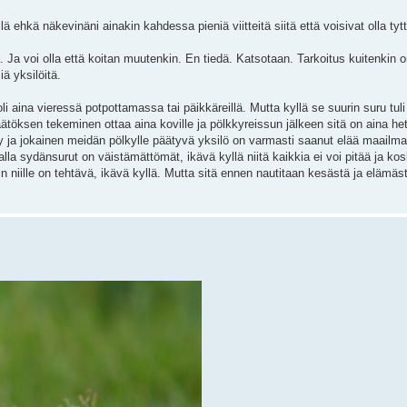
 ehkä näkevinäni ainakin kahdessa pieniä viitteitä siitä että voisivat olla tyt
. Ja voi olla että koitan muutenkin. En tiedä. Katsotaan. Tarkoitus kuitenkin 
iä yksilöitä.
 aina vieressä potpottamassa tai päikkäreillä. Mutta kyllä se suurin suru tuli 
töksen tekeminen ottaa aina koville ja pölkkyreissun jälkeen sitä on aina he
tyy ja jokainen meidän pölkylle päätyvä yksilö on varmasti saanut elää maail
lla sydänsurut on väistämättömät, ikävä kyllä niitä kaikkia ei voi pitää ja ko
ain niille on tehtävä, ikävä kyllä. Mutta sitä ennen nautitaan kesästä ja elämäs