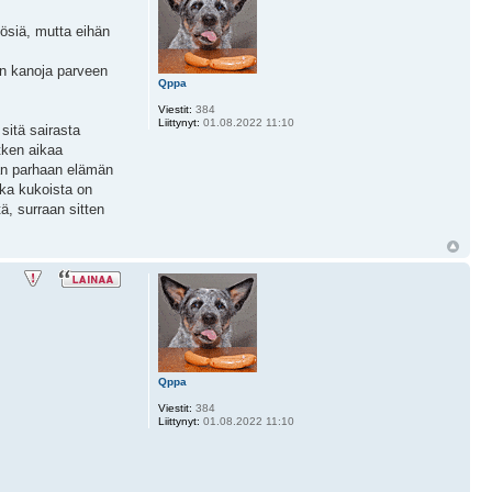
tösiä, mutta eihän
on kanoja parveen
Qppa
Viestit:
384
Liittynyt:
01.08.2022 11:10
sitä sairasta
tken aikaa
man parhaan elämän
ska kukoista on
tä, surraan sitten
Qppa
Viestit:
384
Liittynyt:
01.08.2022 11:10