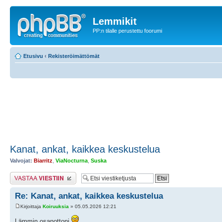
Lemmikit
PP:n tilalle perustettu foorumi
Etusivu
‹
Rekisteröimättömät
Kanat, ankat, kaikkea keskustelua
Valvojat:
Biarritz
,
ViaNocturna
,
Suska
Lähetä vastaus
Re: Kanat, ankat, kaikkea keskustelua
Kirjoittaja
Koiruuksia
» 05.05.2026 12:21
Lämmin osanottoni