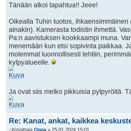
Tänään alkoi tapahtua!! Jeee!
Oikealla Tuhin tuotos, ihkaensimmäinen 
ainakin). Kamerasta todistin ihmettä. Va
Pa:n aavistuksen kookkaampi muna. Varm
menemään kun etsi sopivinta paikkaa. Ja
molemmat luonnollisesti tehtiin, perimm
kylpyalueelle.
Ja ovat siis melko pikkuisia pylpyröitä.
Re: Kanat, ankat, kaikkea keskust
Kirjoittaja
Qppa
» 25.01.2024 15:01