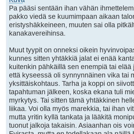
Pa pääsi sentään ihan vähän ihmettelemää
pakko viedä se kuumimpaan aikaan talon
eristyshäkkeineen, muuten sai olla pitkä
kanakavereihinsa.
Muut tyypit on onneksi oikein hyvinvoipasi
kunnes sitten yhtäkkiä jalat ei enää kan
kuitenkin pähkäillä sen enempiä tai elää j
että kyseessä oli synnynnäinen vika tai
yksittäiskohtaus. Tarha ja koppi on siivott
tapahtuman jälkeen, koska ekana tuli mi
myrkytys. Tai sitten tämä yhtäkkinen helle
liikaa. Voi olla myös marekkia, tai ihan vi
mutta yritin kyllä tankata ja lääkitä monip
tuonut jalkoja takaisin. Asiaanhan ois v
Evirasta, mutta en todellakaan ala näillä h