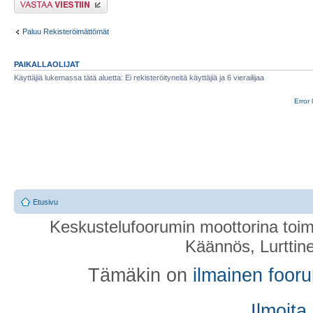
Paluu Rekisteröimättömät
PAIKALLAOLIJAT
Käyttäjiä lukemassa tätä aluetta: Ei rekisteröityneitä käyttäjiä ja 6 vierailijaa
Error 
Etusivu
Keskustelufoorumin moottorina toim
Käännös, Lurttin
Tämäkin on
ilmainen foor
Ilmoita