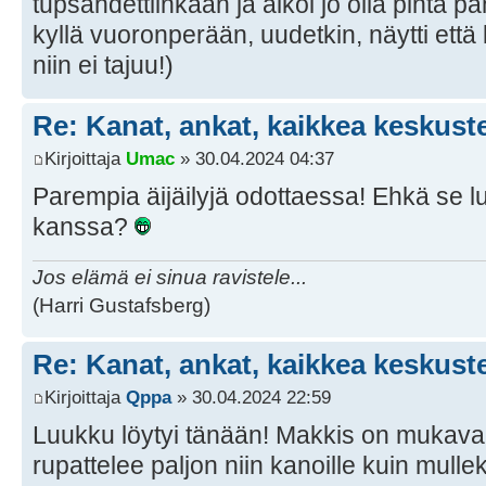
tupsahdettiinkaan ja alkoi jo olla pintä pa
kyllä vuoronperään, uudetkin, näytti että 
niin ei tajuu!)
Re: Kanat, ankat, kaikkea keskust
Kirjoittaja
Umac
» 30.04.2024 04:37
Parempia äijäilyjä odottaessa! Ehkä se l
kanssa?
Jos elämä ei sinua ravistele...
(Harri Gustafsberg)
Re: Kanat, ankat, kaikkea keskust
Kirjoittaja
Qppa
» 30.04.2024 22:59
Luukku löytyi tänään! Makkis on mukava
rupattelee paljon niin kanoille kuin mul