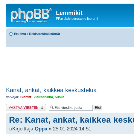
Lemmikit
PP:n tilalle perustettu foorumi
Etusivu
‹
Rekisteröimättömät
Kanat, ankat, kaikkea keskustelua
Valvojat:
Biarritz
,
ViaNocturna
,
Suska
Lähetä vastaus
Re: Kanat, ankat, kaikkea kesk
Kirjoittaja
Qppa
» 25.01.2024 14:51