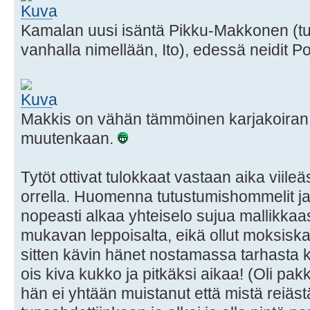
Kamalan uusi isäntä Pikku-Makkonen (t
vanhalla nimellään, Ito), edessä neidit Po
Makkis on vähän tämmöinen karjakoiran 
muutenkaan.
Tytöt ottivat tulokkaat vastaan aika viileä
orrella. Huomenna tutustumishommelit j
nopeasti alkaa yhteiselo sujua mallikkaa
mukavan leppoisalta, eikä ollut moksiska
sitten kävin hänet nostamassa tarhasta k
ois kiva kukko ja pitkäksi aikaa! (Oli p
hän ei yhtään muistanut että mistä reiäst