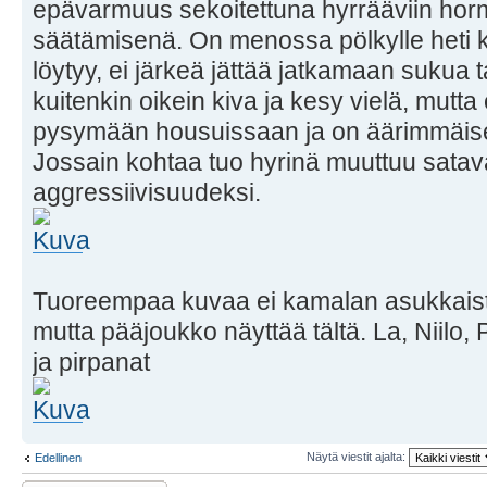
epävarmuus sekoitettuna hyrrääviin hor
säätämisenä. On menossa pölkylle heti k
löytyy, ei järkeä jättää jatkamaan sukua t
kuitenkin oikein kiva ja kesy vielä, mutta
pysymään housuissaan ja on äärimmäise
Jossain kohtaa tuo hyrinä muuttuu satav
aggressiivisuudeksi.
Tuoreempaa kuvaa ei kamalan asukkaista
mutta pääjoukko näyttää tältä. La, Niilo
ja pirpanat
Näytä viestit ajalta:
Edellinen
Lähetä vastaus