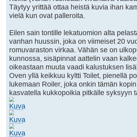
Täytyy yrittää ottaa heistä kuvia ihan ka
vielä kun ovat palleroita.
Eilen sain tontille lekatuomion alta pel
vanhan huussin, joka on viimeiset 20 vuot
romuvaraston virkaa. Vähän se on ulkop
kunnossa, sisäpinnat aattelin vaan kalkeer
oikeastaan muuta vaadi kalustuksen lisä
Oven yllä keikkuu kyltti Toilet, pienellä p
lukemaan Roiler, joka onkin tämän kopin 
kasvatella kukkopoikia pitkälle syksyyn t