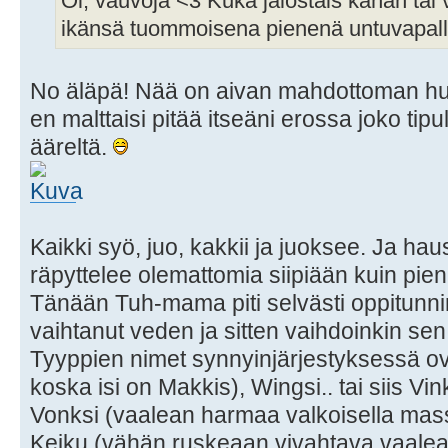
Oi, vauvoja <3 Kuka jalostais kanan tai 
ikänsä tuommoisena pienenä untuvapal
No äläpä! Nää on aivan mahdottoman hur
en malttaisi pitää itseäni erossa joko tipula
ääreltä.
Kaikki syö, juo, kakkii ja juoksee. Ja hau
räpyttelee olemattomia siipiään kuin pie
Tänään Tuh-mama piti selvästi oppitunnin
vaihtanut veden ja sitten vaihdoinkin se
Tyyppien nimet synnyinjärjestyksessä ova
koska isi on Makkis), Wingsi.. tai siis V
Vonksi (vaalean harmaa valkoisella mass
Keiku (vähän ruskeaan vivahtava vaale