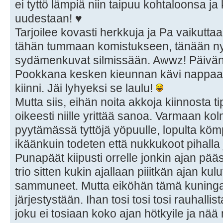
ei tyttö lämpiä niin taipuu kohtaloonsa 
uudestaan! ♥
Tarjoilee kovasti herkkuja ja Pa vaikutta
tähän tummaan komistukseen, tänään nyp
sydämenkuvat silmissään. Awwz! Päivän h
Pookkana kesken kieunnan kävi nappaa
kiinni. Jäi lyhyeksi se laulu!
Mutta siis, eihän noita akkoja kiinnosta 
oikeesti niille yrittää sanoa. Varmaan ko
pyytämässä tyttöjä yöpuulle, lopulta köm
ikäänkuin todeten että nukkukoot pihalla 
Punapäät kiipusti orrelle jonkin ajan pä
trio sitten kukin ajallaan piiitkän ajan kulu
sammuneet. Mutta eiköhän tämä kuningas
järjestystään. Ihan tosi tosi tosi rauhalli
joku ei tosiaan koko ajan hötkyile ja nää