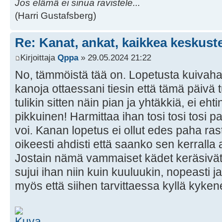
Jos elämä ei sinua ravistele...
(Harri Gustafsberg)
Re: Kanat, ankat, kaikkea keskust
Kirjoittaja
Qppa
» 29.05.2024 21:22
No, tämmöistä tää on. Lopetusta kuivaharj
kanoja ottaessani tiesin että tämä päivä 
tulikin sitten näin pian ja yhtäkkiä, ei eht
pikkuinen! Harmittaa ihan tosi tosi tosi pa
voi. Kanan lopetus ei ollut edes paha ras
oikeesti ahdisti että saanko sen kerralla
Jostain nämä vammaiset kädet keräsivät 
sujui ihan niin kuin kuuluukin, nopeasti ja
myös että siihen tarvittaessa kyllä kyken