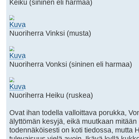
Keiku (sininen eli harmaa)
Nuoriherra Vinksi (musta)
Nuoriherra Vonksi (sininen eli harmaa)
Nuoriherra Heiku (ruskea)
Ovat ihan todella valloittava porukka, Vo
älyttömän kesyjä, eikä muutkaan mitään a
todennäköisesti on koti tiedossa, mutta 
tulevaisuus vielä avoin. Ikävä kyllä kukko