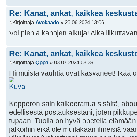
Re: Kanat, ankat, kaikkea keskust
Kirjoittaja
Avokaado
» 26.06.2024 13:06
Voi pieniä kanojen alkuja! Aika liikuttava
Re: Kanat, ankat, kaikkea keskust
Kirjoittaja
Qppa
» 03.07.2024 08:39
Hirmuista vauhtia ovat kasvaneet! Ikää o
Kopperon sain kalkeerattua sisältä, abo
edellisestä postauksestani, joten pikku
tupaan. Tuolla on hyvä opetella elämään,
jalkoihin eikä ole muitakaan ilmeisiä vaa