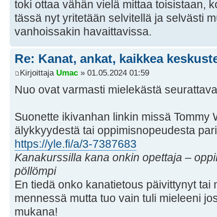
toki ottaa vähän vielä mittaa toisistaan, 
tässä nyt yritetään selvitellä ja selvästi
vanhoissakin havaittavissa.
Re: Kanat, ankat, kaikkea keskust
Kirjoittaja
Umac
» 01.05.2024 01:59
Nuo ovat varmasti mielekästä seurattava
Suonette ikivanhan linkin missä Tommy 
älykkyydestä tai oppimisnopeudesta pari 
https://yle.fi/a/3-7387683
Kanakurssilla kana onkin opettaja – oppi
pöllömpi
En tiedä onko kanatietous päivittynyt ta
mennessä mutta tuo vain tuli mieleeni j
mukana!