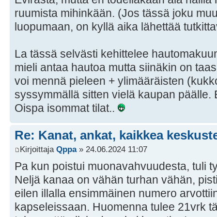
ruumista mihinkään. (Jos tässä joku muu v
luopumaan, on kyllä aika lähettää tutkitta
La tässä selvästi kehittelee hautomakuume
mieli antaa hautoa mutta siinäkin on taas
voi mennä pieleen + ylimääräisten (kukko)t
syssymmällä sitten vielä kaupan päälle. E
Oispa isommat tilat..
Re: Kanat, ankat, kaikkea keskust
Kirjoittaja
Qppa
» 24.06.2024 11:07
Pa kun poistui muonavahvuudesta, tuli t
Neljä kanaa on vähän turhan vähän, pisti
eilen illalla ensimmäinen numero arvottiin
kapseleissaan. Huomenna tulee 21vrk täy