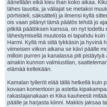
äänellään eikä kieu ihan koko aikaa. Ki
lähes tauotta, ja väliajat se metakoi muute
pörhisteli, säksätteli) ja ilmensi kyllä sitt
ois vaan pitänyt tämä päätös tehdä jo ajat
pitkitä päätöksen kanssa, on nyt todettu
lähestymisellä muutosta ei tapahdu kui
Harmi. Kyllä mä siitä tykkäsin ja hyvinä h
viimeisen viikon aikana se kävi päälle mo
milloin purren ja kanalassa piti pistäytyä
ainakin kunnon valmiustilan, saattelema
elämää kellekään.
Kamalan tylleröt elää tällä hetkellä kuin p
kovaan komentoon ja astetta kipakampaa
rakastajanakaan ei Kika kauheesti mitää
päälle ja harjasta kiinni. Makkis jaksaa ta