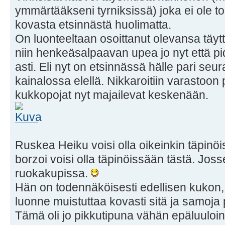
ymmärtääkseni tyrniksissä) joka ei ole toi
kovasta etsinnästä huolimatta.
On luonteeltaan osoittanut olevansa täytt
niin henkeäsalpaavan upea jo nyt että p
asti. Eli nyt on etsinnässä hälle pari seura
kainalossa elellä. Nikkaroitiin varastoon 
kukkopojat nyt majailevat keskenään.
Ruskea Heiku voisi olla oikeinkin täpinö
borzoi voisi olla täpinöissään tästä. Joss
ruokakupissa.
Hän on todennäköisesti edellisen kukon, 
luonne muistuttaa kovasti sitä ja samoja pi
Tämä oli jo pikkutipuna vähän epäluuloine