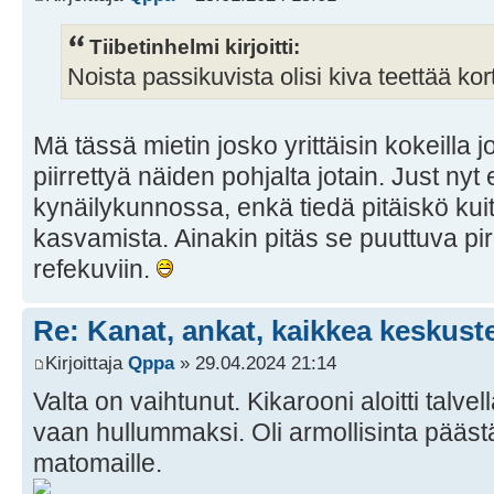
Tiibetinhelmi kirjoitti:
Noista passikuvista olisi kiva teettää kort
Mä tässä mietin josko yrittäisin kokeilla
piirrettyä näiden pohjalta jotain. Just nyt
kynäilykunnossa, enkä tiedä pitäiskö kuit
kasvamista. Ainakin pitäs se puuttuva 
refekuviin.
Re: Kanat, ankat, kaikkea keskust
Kirjoittaja
Qppa
» 29.04.2024 21:14
Valta on vaihtunut. Kikarooni aloitti talve
vaan hullummaksi. Oli armollisinta pääst
matomaille.