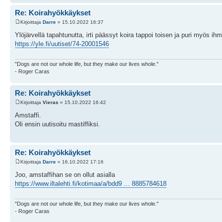
Re: Koirahyökkäykset
Kirjoittaja
Darre
» 15.10.2022 16:37
Ylöjärvellä tapahtunutta, irti päässyt koira tappoi toisen ja puri myös ihm
https://yle.fi/uutiset/74-20001546
"Dogs are not our whole life, but they make our lives whole."
- Roger Caras
Re: Koirahyökkäykset
Kirjoittaja
Vieras
» 15.10.2022 16:42
Amstaffi.
Oli ensin uutisoitu mastiffiksi.
Re: Koirahyökkäykset
Kirjoittaja
Darre
» 16.10.2022 17:16
Joo, amstaffihan se on ollut asialla
https://www.iltalehti.fi/kotimaa/a/bdd9 ... 8885784618
"Dogs are not our whole life, but they make our lives whole."
- Roger Caras