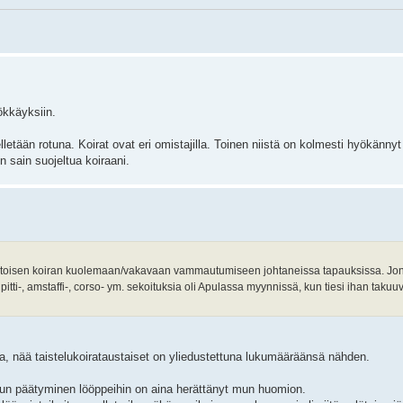
ökkäyksiin.
lletään rotuna. Koirat ovat eri omistajilla. Toinen niistä on kolmesti hyökänn
 sain suojeltua koiraani.
na toisen koiran kuolemaan/vakavaan vammautumiseen johtaneissa tapauksissa. Jo
 pitti-, amstaffi-, corso- ym. sekoituksia oli Apulassa myynnissä, kun tiesi ihan takuu
a, nää taistelukoirataustaiset on yliedustettuna lukumääräänsä nähden.
odun päätyminen lööppeihin on aina herättänyt mun huomion.