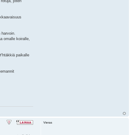
rotuja, joten
arkkaavaisuus
n harvoin.
a omalle koiralle,
 Yhtäkkiä paikalle
akemannit
Vieras