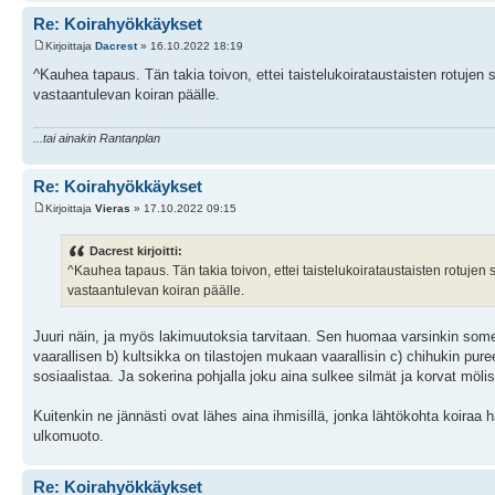
Re: Koirahyökkäykset
Kirjoittaja
Dacrest
» 16.10.2022 18:19
^Kauhea tapaus. Tän takia toivon, ettei taistelukoirataustaisten rotuje
vastaantulevan koiran päälle.
...tai ainakin Rantanplan
Re: Koirahyökkäykset
Kirjoittaja
Vieras
» 17.10.2022 09:15
Dacrest kirjoitti:
^Kauhea tapaus. Tän takia toivon, ettei taistelukoirataustaisten rotuj
vastaantulevan koiran päälle.
Juuri näin, ja myös lakimuutoksia tarvitaan. Sen huomaa varsinkin somes
vaarallisen b) kultsikka on tilastojen mukaan vaarallisin c) chihukin puree
sosiaalistaa. Ja sokerina pohjalla joku aina sulkee silmät ja korvat mölis
Kuitenkin ne jännästi ovat lähes aina ihmisillä, jonka lähtökohta koira
ulkomuoto.
Re: Koirahyökkäykset