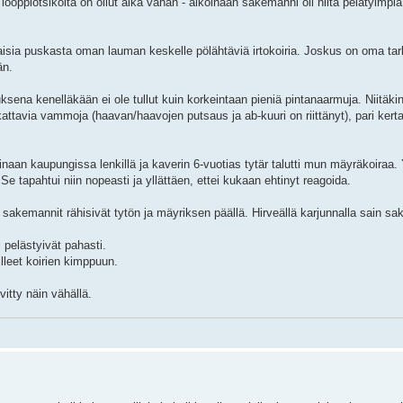
öppiotsikoita on ollut aika vähän - aikoinaan sakemanni oli niitä pelätyimpiä 
kenlaisia puskasta oman lauman keskelle pölähtäviä irtokoiria. Joskus on oma t
än.
auksena kenelläkään ei ole tullut kuin korkeintaan pieniä pintanaarmuja. Niitäki
ttavia vammoja (haavan/haavojen putsaus ja ab-kuuri on riittänyt), pari kerta
oinaan kaupungissa lenkillä ja kaverin 6-vuotias tytär talutti mun mäyräkoiraa.
e tapahtui niin nopeasti ja yllättäen, ettei kukaan ehtinyt reagoida.
a sakemannit rähisivät tytön ja mäyriksen päällä. Hirveällä karjunnalla sain s
 pelästyivät pahasti.
lleet koirien kimppuun.
vitty näin vähällä.