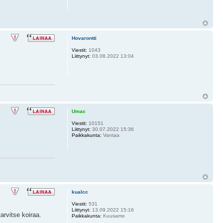
Hovarontti
Viestit:
1043
Liittynyt:
03.08.2022 13:04
Umac
Viestit:
10151
Liittynyt:
30.07.2022 15:36
Paikkakunta:
Vantaa
kualcc
Viestit:
531
Liittynyt:
13.09.2022 15:16
arvitse koiraa.
Paikkakunta:
Kuusamo