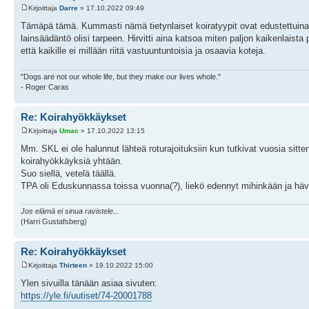
Kirjoittaja
Darre
» 17.10.2022 09:49
Tämäpä tämä. Kummasti nämä tietynlaiset koiratyypit ovat edustettui
lainsäädäntö olisi tarpeen. Hirvitti aina katsoa miten paljon kaikenlaista
että kaikille ei millään riitä vastuuntuntoisia ja osaavia koteja.
"Dogs are not our whole life, but they make our lives whole."
- Roger Caras
Re: Koirahyökkäykset
Kirjoittaja
Umac
» 17.10.2022 13:15
Mm. SKL ei ole halunnut lähteä roturajoituksiin kun tutkivat vuosia sitten 
koirahyökkäyksiä yhtään.
Suo siellä, vetelä täällä.
TPA oli Eduskunnassa toissa vuonna(?), liekö edennyt mihinkään ja hävi
Jos elämä ei sinua ravistele...
(Harri Gustafsberg)
Re: Koirahyökkäykset
Kirjoittaja
Thirteen
» 19.10.2022 15:00
Ylen sivuilla tänään asiaa sivuten:
https://yle.fi/uutiset/74-20001788