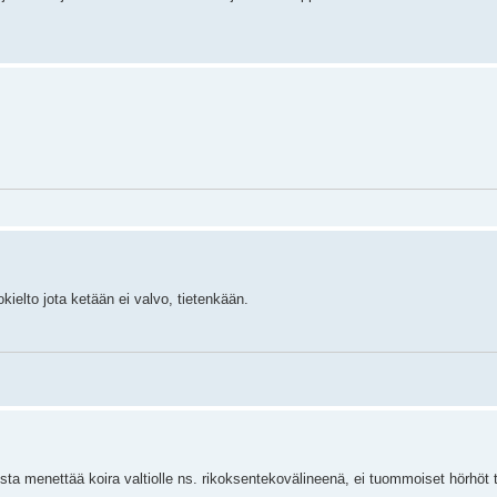
tokielto jota ketään ei valvo, tietenkään.
a menettää koira valtiolle ns. rikoksentekovälineenä, ei tuommoiset hörhöt t