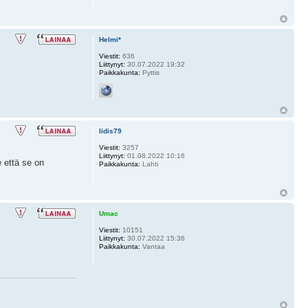
Helmi*
Viestit:
636
Liittynyt:
30.07.2022 19:32
Paikkakunta:
Pyttis
Iidis79
Viestit:
3257
Liittynyt:
01.08.2022 10:16
e että se on
Paikkakunta:
Lahti
Umac
Viestit:
10151
Liittynyt:
30.07.2022 15:36
Paikkakunta:
Vantaa