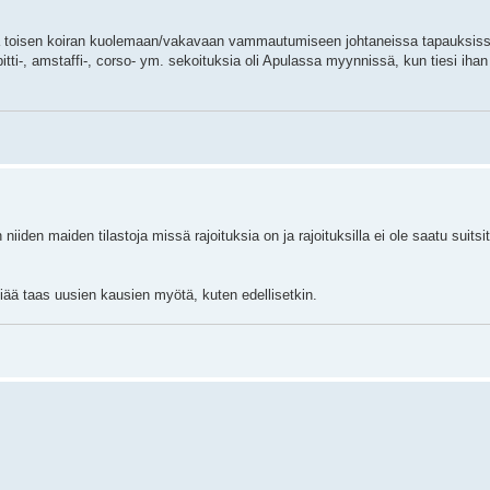
na toisen koiran kuolemaan/vakavaan vammautumiseen johtaneissa tapauksiss
 pitti-, amstaffi-, corso- ym. sekoituksia oli Apulassa myynnissä, kun tiesi iha
niiden maiden tilastoja missä rajoituksia on ja rajoituksilla ei ole saatu suitsi
ää taas uusien kausien myötä, kuten edellisetkin.