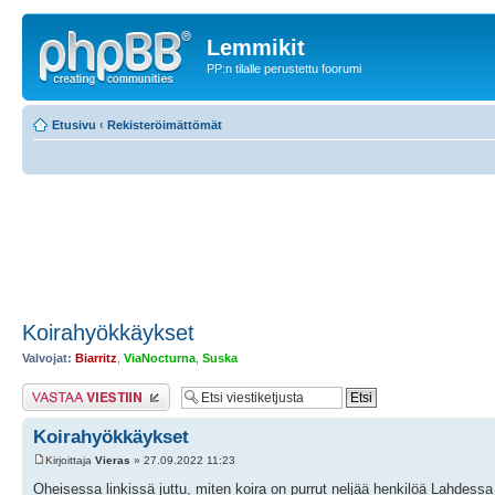
Lemmikit
PP:n tilalle perustettu foorumi
Etusivu
‹
Rekisteröimättömät
Koirahyökkäykset
Valvojat:
Biarritz
,
ViaNocturna
,
Suska
Lähetä vastaus
Koirahyökkäykset
Kirjoittaja
Vieras
» 27.09.2022 11:23
Oheisessa linkissä juttu, miten koira on purrut neljää henkilöä Lahdessa