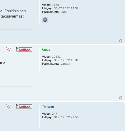
Viestit:
1478
Liittynyt:
30.07.2022 14:56
a. Jonkinlainen
Paikkakunta:
Lahti
n takuuvarmasti
Umac
Viestit:
10151
Liittynyt:
30.07.2022 15:36
ttua
Paikkakunta:
Vantaa
Thirteen
Viestit:
247
Liittynyt:
31.07.2022 21:58