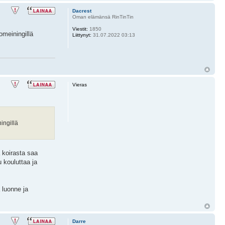
Dacrest
Oman elämänsä RinTinTin
Viestit:
1850
omeiningillä
Liittynyt:
31.07.2022 03:13
Vieras
ingillä
 koirasta saa
u kouluttaa ja
 luonne ja
Darre