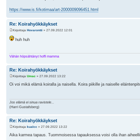
https://www.is.fi/kotimaa/art-2000009096451.html
Re: Koirahyökkäykset
Kirjoittaja
Hovarontti
» 27.09.2022 12:01
huh huh
Vähän höpsähtänyt hoffi mamma
Re: Koirahyökkäykset
Kirjoittaja
Umac
» 27.09.2022 13:22
Oi voi mikä elämä koiralla ja naisella. Koira piikille ja naiselle eläintenpi
Jos elämä ei sinua ravistele...
(Harri Gustafsberg)
Re: Koirahyökkäykset
Kirjoittaja
kualcc
» 27.09.2022 13:22
Aika karmea tapaus. Tuommoisessa tapauksessa voisi olla ihan aiheellist