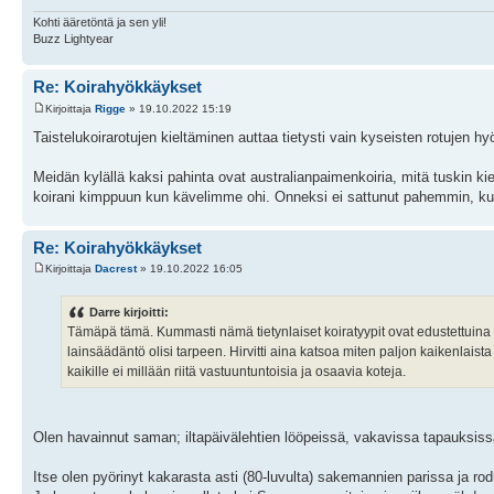
Kohti ääretöntä ja sen yli!
Buzz Lightyear
Re: Koirahyökkäykset
Kirjoittaja
Rigge
» 19.10.2022 15:19
Taistelukoirarotujen kieltäminen auttaa tietysti vain kyseisten rotujen hy
Meidän kylällä kaksi pahinta ovat australianpaimenkoiria, mitä tuskin kie
koirani kimppuun kun kävelimme ohi. Onneksi ei sattunut pahemmin, kun
Re: Koirahyökkäykset
Kirjoittaja
Dacrest
» 19.10.2022 16:05
Darre kirjoitti:
Tämäpä tämä. Kummasti nämä tietynlaiset koiratyypit ovat edustettui
lainsäädäntö olisi tarpeen. Hirvitti aina katsoa miten paljon kaikenlaista
kaikille ei millään riitä vastuuntuntoisia ja osaavia koteja.
Olen havainnut saman; iltapäivälehtien lööpeissä, vakavissa tapauksiss
Itse olen pyörinyt kakarasta asti (80-luvulta) sakemannien parissa ja r