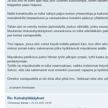
Ja kun rotu on koko ajan ollut yksi Suomen suosituimpia, siihen nähden lö
lööppeihin pääsi helposti.
Näillä koirakilsoilla on tullut nähtyä paljon koirien yhteenottoja ja kai
metsälenkillä herpaantunut ja vastaantuleva koirakko päässyt yllättämä
Tähän asti on selvitty koirien jäykistelyllä, joskus rähinällä, jonka seur
Muutaman irtokoirahyökkäyksen seurauksena on tullut eläinlääkärin paika
pari kertaa vastapuolelle.
Yksi tapaus, jossa olisi voinut käydä todella pahasti kävi, kun oltiin aik
sinkosi jostain kaksi sakemannia jotka hyökkäsivät mäyräkoiran päälle. S
Mäyräkoira paniikissa juoksi hihnan tytön jalkojen ympäri, tyttö kaatui j
perääntymään.
Tytölle tai mäyräkoiralle ei tullut naarmuakaan, vaikka molemmat tietysti
Selvisi, että nää sakemannit ovat ennenkin juosseet vapaana ja hyökkäi
Onneksi vastapuolella ei ole ikinä ollut pittiä tms. Veikkaan ettei olisi sel
...tai ainakin Rantanplan
Re: Koirahyökkäykset
Kirjoittaja
Vieras
» 24.10.2022 18:06