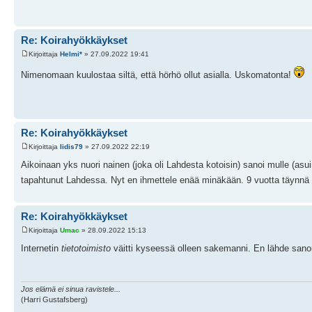
Re: Koirahyökkäykset
Kirjoittaja
Helmi*
» 27.09.2022 19:41
Nimenomaan kuulostaa siltä, että hörhö ollut asialla. Uskomatonta!
Re: Koirahyökkäykset
Kirjoittaja
Iidis79
» 27.09.2022 22:19
Aikoinaan yks nuori nainen (joka oli Lahdesta kotoisin) sanoi mulle (asuin
tapahtunut Lahdessa. Nyt en ihmettele enää minäkään. 9 vuotta täynnä
Re: Koirahyökkäykset
Kirjoittaja
Umac
» 28.09.2022 15:13
Internetin
tietotoimisto
väitti kyseessä olleen sakemanni. En lähde sanomaa
Jos elämä ei sinua ravistele...
(Harri Gustafsberg)