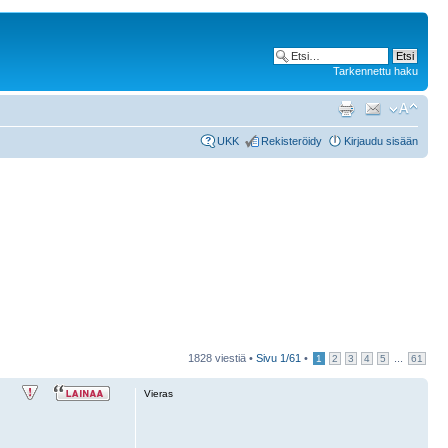
Tarkennettu haku
UKK
Rekisteröidy
Kirjaudu sisään
1828 viestiä •
Sivu
1
/
61
•
...
1
2
3
4
5
61
Vieras