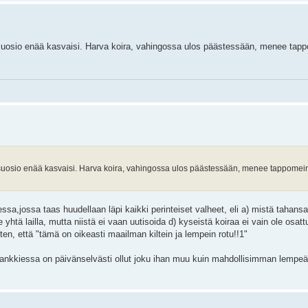
n suosio enää kasvaisi. Harva koira, vahingossa ulos päästessään, menee tapp
en suosio enää kasvaisi. Harva koira, vahingossa ulos päästessään, menee tappomein
sa,jossa taas huudellaan läpi kaikki perinteiset valheet, eli a) mistä tahansa
 yhtä lailla, mutta niistä ei vaan uutisoida d) kyseistä koiraa ei vain ole osatt
ten, että "tämä on oikeasti maailman kiltein ja lempein rotu!!1"
a hankkiessa on päivänselvästi ollut joku ihan muu kuin mahdollisimman lempeä