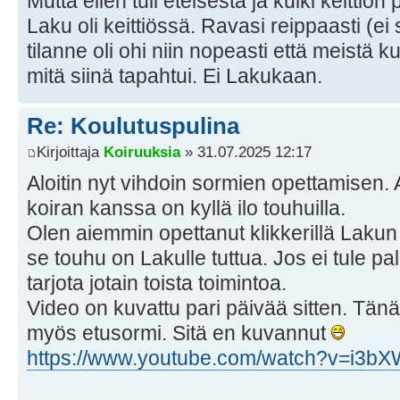
Mutta eilen tuli eteisestä ja kulki keittiö
Laku oli keittiössä. Ravasi reippaasti (ei
tilanne oli ohi niin nopeasti että meistä k
mitä siinä tapahtui. Ei Lakukaan.
Re: Koulutuspulina
Kirjoittaja
Koiruuksia
» 31.07.2025 12:17
Aloitin nyt vihdoin sormien opettamisen.
koiran kanssa on kyllä ilo touhuilla.
Olen aiemmin opettanut klikkerillä Lakun
se touhu on Lakulle tuttua. Jos ei tule pal
tarjota jotain toista toimintoa.
Video on kuvattu pari päivää sitten. Tä
myös etusormi. Sitä en kuvannut
https://www.youtube.com/watch?v=i3bXW