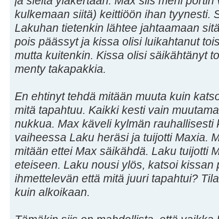
ja sieltä yläkertaan. Max siis meni portin
kulkemaan siitä) keittiöön ihan tyynesti. S
Lakuhan tietenkin lähtee jahtaamaan sitä. 
pois päässyt ja kissa olisi luikahtanut to
mutta kuitenkin. Kissa olisi säikähtänyt tos
menty takapakkia.
En ehtinyt tehdä mitään muuta kuin katso
mitä tapahtuu. Kaikki kesti vain muutama
nukkua. Max käveli kylmän rauhallisesti ke
vaiheessa Laku heräsi ja tuijotti Maxia.
mitään ettei Max säikähdä. Laku tuijotti 
eteiseen. Laku nousi ylös, katsoi kissan 
ihmettelevän että mitä juuri tapahtui? Ti
kuin alkoikaan.