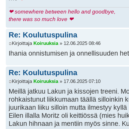
❤ somewhere between hello and goodbye,
there was so much love ❤
Re: Koulutuspulina
Kirjoittaja
Koiruuksia
» 12.06.2025 08:46
Ihania onnistumisen ja onnellisuuden he
Re: Koulutuspulina
Kirjoittaja
Koiruuksia
» 17.06.2025 07:10
Meillä jatkuu Lakun ja kissojen treeni. Mo
rohkaistunut liikkumaan täällä silloinkin 
juurikaan liiku silloin mutta ilmestyy kyl
Eilen illalla Moritz oli keittiössä (mies hu
Lakun hihnaan ja mentiin myös sinne. Ku