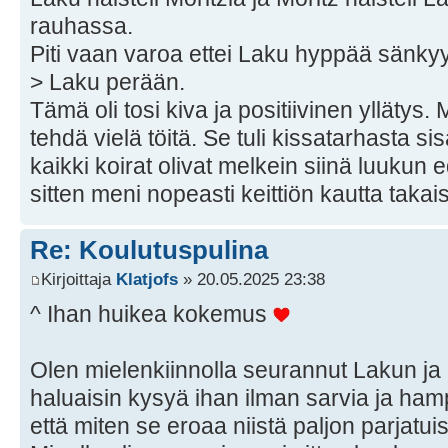
rauhassa.
Piti vaan varoa ettei Laku hyppää sänkyy
> Laku perään.
Tämä oli tosi kiva ja positiivinen yllätys
tehdä vielä töitä. Se tuli kissatarhasta s
kaikki koirat olivat melkein siinä luukun 
sitten meni nopeasti keittiön kautta takai
Re: Koulutuspulina
Kirjoittaja
Klatjofs
» 20.05.2025 23:38
^ Ihan huikea kokemus
Olen mielenkiinnolla seurannut Lakun ja 
haluaisin kysyä ihan ilman sarvia ja ham
että miten se eroaa niistä paljon parjatu