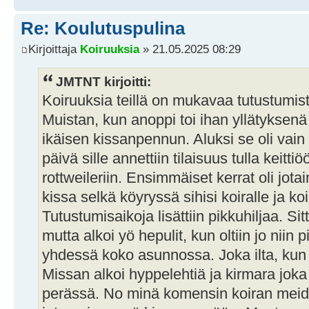
Re: Koulutuspulina
Kirjoittaja
Koiruuksia
» 21.05.2025 08:29
JMTNT kirjoitti:
Koiruuksia teillä on mukavaa tutustumist
Muistan, kun anoppi toi ihan yllätyksenä 
ikäisen kissanpennun. Aluksi se oli vai
päivä sille annettiin tilaisuus tulla keit
rottweileriin. Ensimmäiset kerrat oli jot
kissa selkä köyryssä sihisi koiralle ja koi
Tutustumisaikoja lisättiin pikkuhiljaa. Si
mutta alkoi yö hepulit, kun oltiin jo niin pi
yhdessä koko asunnossa. Joka ilta, kun
Missan alkoi hyppelehtiä ja kirmara joka p
perässä. No minä komensin koiran me