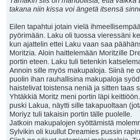
Tämäkin siis on mahdollista, että vaikka
takana niin kissa voi ängetä itsensä sinn
Eilen tapahtui jotain vielä ihmeellisempää.
pyörimään. Laku oli tuossa vieressäni keit
kun ajattelin ettei Laku vaan saa päähä
Moritzia. Aloin haittelemään Moritzille Dr
portin eteen. Laku tuli tietenkin katselem
Annoin sille myös makupaloja. Siinä ne o
puolin ihan rauhallisina makupaloja syö
haistelivat toistensa neniä ja sitten taas
Yhtäkkiä Moritz meni portin läpi keittiöön.
puski Lakua, näytti sille takapuoltaan (jot
Moriyz tuli takaisin portin tälle puolelle.
Jatkoin makupalojen syöttämistä molemmi
Sylvikin oli kuullut Dreamies pussin rapina