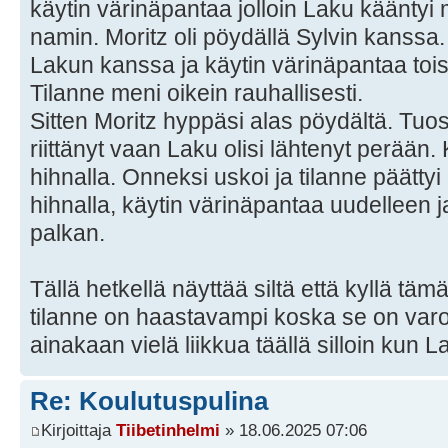
käytin värinäpantaa jolloin Laku käänty
namin. Moritz oli pöydällä Sylvin kanss
Lakun kanssa ja käytin värinäpantaa tois
Tilanne meni oikein rauhallisesti.
Sitten Moritz hyppäsi alas pöydältä. Tuos
riittänyt vaan Laku olisi lähtenyt perään. K
hihnalla. Onneksi uskoi ja tilanne päättyi 
hihnalla, käytin värinäpantaa uudelleen
palkan.
Tällä hetkellä näyttää siltä että kyllä tä
tilanne on haastavampi koska se on varo
ainakaan vielä liikkua täällä silloin kun L
Re: Koulutuspulina
Kirjoittaja
Tiibetinhelmi
» 18.06.2025 07:06