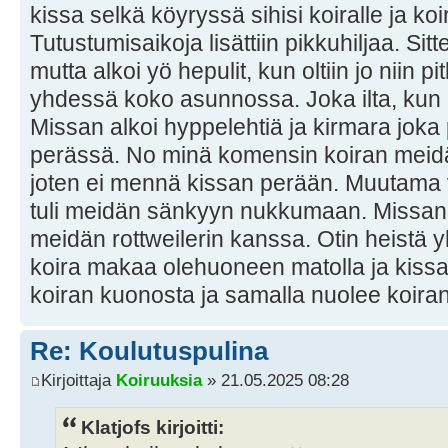
kissa selkä köyryssä sihisi koiralle ja koir
Tutustumisaikoja lisättiin pikkuhiljaa. Sit
mutta alkoi yö hepulit, kun oltiin jo niin pit
yhdessä koko asunnossa. Joka ilta, kun
Missan alkoi hyppelehtiä ja kirmara joka pu
perässä. No minä komensin koiran mei
joten ei mennä kissan perään. Muutama v
tuli meidän sänkyyn nukkumaan. Missan k
meidän rottweilerin kanssa. Otin heistä
koira makaa olehuoneen matolla ja kissa p
koiran kuonosta ja samalla nuolee koiran
Re: Koulutuspulina
Kirjoittaja
Koiruuksia
» 21.05.2025 08:28
Klatjofs kirjoitti: