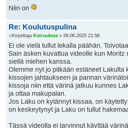
Niin on
Re: Koulutuspulina
Kirjoittaja
Koiruuksia
» 28.06.2025 21:56
Ei ole vielä tullut lekalla päähän. Toivota
Sain äsken kuvattua videolle kun Moritz 
siellä miehen kanssa.
Olemme nyt jo pitkään estäneet Lakulta 
kissojen jahtaukseen ja pannan värinätoi
kissoja niin että värinä jatkuu kunnes L
ja ottaa makupalan.
Jos Laku on kytännyt kissaa, on käytetty
on keskeytynyt ja Laku on tullut hakem
Tässä videolla ei tarvinnut käyttää väri