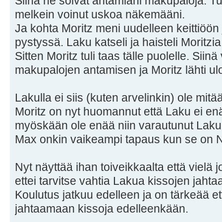
Siinä ne söivat antamiani makupaloja. Tun
melkein voinut uskoa näkemääni.
Ja kohta Moritz meni uudelleen keittiöön 
pystyssä. Laku katseli ja haisteli Moritzia
Sitten Moritz tuli taas tälle puolelle. Siin
makupalojen antamisen ja Moritz lähti ul
Lakulla ei siis (kuten arvelinkin) ole mitä
Moritz on nyt huomannut että Laku ei enää
myöskään ole enää niin varautunut Laku
Max onkin vaikeampi tapaus kun se on N
Nyt näyttää ihan toiveikkaalta että vielä 
ettei tarvitse vahtia Lakua kissojen jaht
Koulutus jatkuu edelleen ja on tärkeää e
jahtaamaan kissoja edelleenkään.