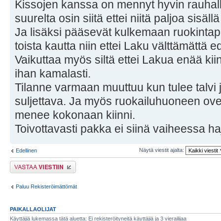
Kissojen kanssa on mennyt hyvin rauhall
suurelta osin siitä ettei niitä paljoa sisäll
Ja lisäksi pääsevät kulkemaan ruokintap
toista kautta niin ettei Laku välttämättä e
Vaikuttaa myös siltä ettei Lakua enää kii
ihan kamalasti.
Tilanne varmaan muuttuu kun tulee talvi ja
suljettava. Ja myös ruokailuhuoneen ov
menee kokonaan kiinni.
Toivottavasti pakka ei siinä vaiheessa ha
Näytä viestit ajalta:
Edellinen
Lähetä vastaus
Paluu Rekisteröimättömät
PAIKALLAOLIJAT
Käyttäjiä lukemassa tätä aluetta: Ei rekisteröityneitä käyttäjiä ja 3 vierailijaa