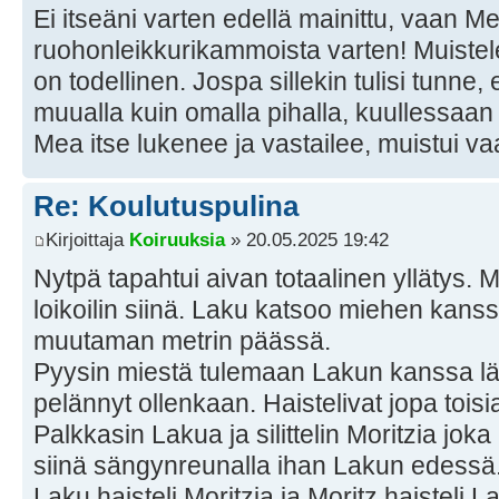
Ei itseäni varten edellä mainittu, vaan M
ruohonleikkurikammoista varten! Muistel
on todellinen. Jospa sillekin tulisi tunne, e
muualla kuin omalla pihalla, kuullessaan 
Mea itse lukenee ja vastailee, muistui v
Re: Koulutuspulina
Kirjoittaja
Koiruuksia
» 20.05.2025 19:42
Nytpä tapahtui aivan totaalinen yllätys. Mo
loikoilin siinä. Laku katsoo miehen kans
muutaman metrin päässä.
Pyysin miestä tulemaan Lakun kanssa l
pelännyt ollenkaan. Haistelivat jopa tois
Palkkasin Lakua ja silittelin Moritzia joka 
siinä sängynreunalla ihan Lakun edessä
Laku haisteli Moritzia ja Moritz haisteli 