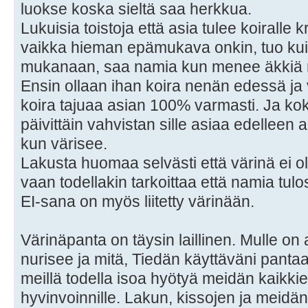
luokse koska sieltä saa herkkua.
Lukuisia toistoja että asia tulee koiralle k
vaikka hieman epämukava onkin, tuo kui
mukanaan, saa namia kun menee äkkiä
Ensin ollaan ihan koira nenän edessä ja 
koira tajuaa asian 100% varmasti. Ja ko
päivittäin vahvistan sille asiaa edelleen
kun värisee.
Lakusta huomaa selvästi että värinä ei ol
vaan todellakin tarkoittaa että namia tulo
EI-sana on myös liitetty värinään.
Värinäpanta on täysin laillinen. Mulle on 
nurisee ja mitä, Tiedän käyttäväni pantaa as
meillä todella isoa hyötyä meidän kaikki
hyvinvoinnille. Lakun, kissojen ja meidän