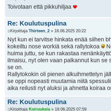
Toivotaan että pikkuhiljaa
Re: Koulutuspulina
Kirjoittaja
Thirteen_2
» 18.06.2025 20:22
Nyt kun ei tarvitse hinkata enää siihen b
kokeiltu nose workiä sekä rallytokoa
No
huima juttu, se kun rakastaa nenänkäyttöä
ilmaisu, nyt olen vaan palkannut kun se s
se on.
Rallytokokin oli pienen alkuihmettelyn jä
se oppi nopeasti muutamia niitä spessulii
aika reilusti nyt aluksi ja ahnetta koiraa 
Re: Koulutuspulina
Kirjoittaja
Koiruuksia
» 19.06.2025 07:59