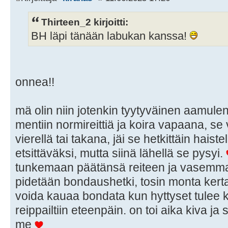
Thirteen_2 kirjoitti:
BH läpi tänään labukan kanssa!
onnea!!
mä olin niin jotenkin tyytyväinen aamulen
mentiin normireittiä ja koira vapaana, s
vierellä tai takana, jäi se hetkittäin hais
etsittäväksi, mutta siinä lähellä se pysyi.
tunkemaan päätänsä reiteen ja vasemman 
pidetään bondaushetki, tosin monta kertaa 
voida kauaa bondata kun hyttyset tulee 
reippailtiin eteenpäin. on toi aika kiva j
me