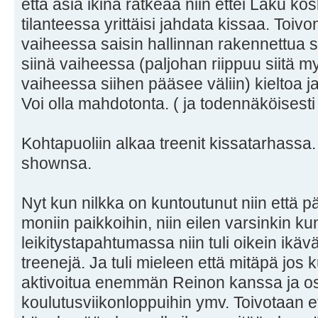
että asia ikinä ratkeaa niin ettei Laku k
tilanteessa yrittäisi jahdata kissaa. Toivo
vaiheessa saisin hallinnan rakennettua sil
siinä vaiheessa (paljohan riippuu siitä m
vaiheessa siihen pääsee väliin) kieltoa ja 
Voi olla mahdotonta. ( ja todennäköisesti
Kohtapuoliin alkaa treenit kissatarhassa
shownsa.
Nyt kun nilkka on kuntoutunut niin että p
moniin paikkoihin, niin eilen varsinkin kun 
leikitystapahtumassa niin tuli oikein ikävä 
treenejä. Ja tuli mieleen että mitäpä jos k
aktivoitua enemmän Reinon kanssa ja osall
koulutusviikonloppuihin ymv. Toivotaan 