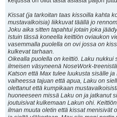
ketjussa on ollut tästä asiasta paljon jutt
Kissat (ja tarkoitan taas kissoilla kahta
mustavalkoisia) liikkuvat täällä jo renno
Joku aika sitten tapahtui jotain joka jäädyt
Istuin tässä koneella keittiön oviaukon v
vasemmalla puolella on ovi jossa on kiss
kulkevat tarhaan.
Oikealla puolella on keittiö. Laku nukkui s
ilmeisen väsyneenä NoseWork-treenistä. Po
Katson että Max tulee luukusta sisälle ja
vaiheessa tajuan että apua, Laku on siell
olettanut että kumpikaan mustavalkoisis
huoneeseen missä Laku on ja jatkanut si
joutuisivat kulkemaan Lakun ohi. Keittiön po
ilman muuta oletin että kissat menisivät