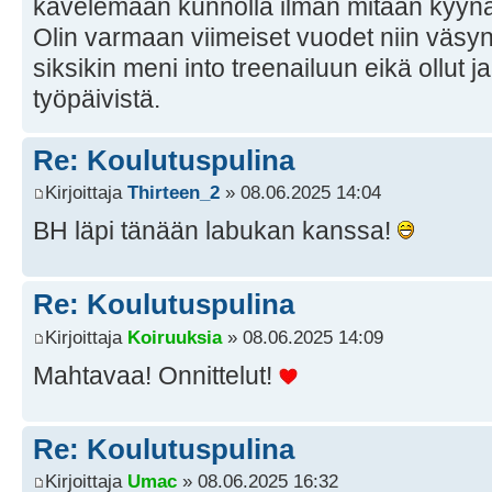
kävelemään kunnolla ilman mitään kyyn
Olin varmaan viimeiset vuodet niin väsyn
siksikin meni into treenailuun eikä ollut j
työpäivistä.
Re: Koulutuspulina
Kirjoittaja
Thirteen_2
» 08.06.2025 14:04
BH läpi tänään labukan kanssa!
Re: Koulutuspulina
Kirjoittaja
Koiruuksia
» 08.06.2025 14:09
Mahtavaa! Onnittelut!
Re: Koulutuspulina
Kirjoittaja
Umac
» 08.06.2025 16:32