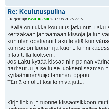
Re: Koulutuspulina
Kirjoittaja
Koiruuksia
» 07.06.2025 23:51
Täällä on tiukka koulutus jatkunut. Laku 
kertaakaan jahtaamaan kissoja ja tuo vär
kun olen opettanut Lakulle että kun väri
kuin se on luonani ja kuono kiinni kädes
pitää tulla luokseni.
Jos Laku kyttää kissaa niin painan vär
harhautuu ja se tulee luokseni saaman 
kyttääminen/tuijottaminen loppuu.
Tämä on ollut tosi toimiva juttu.
Kirjoitinkin jo tuonne kissaotsikkoon mut