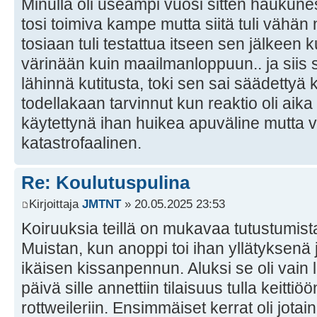
Minulla oli useampi vuosi sitten haukunes
tosi toimiva kampe mutta siitä tuli vähän 
tosiaan tuli testattua itseen sen jälkeen k
värinään kuin maailmanloppuun.. ja siis s
lähinnä kutitusta, toki sen sai säädettyä
todellakaan tarvinnut kun reaktio oli aik
käytettynä ihan huikea apuväline mutta v
katastrofaalinen.
Re: Koulutuspulina
Kirjoittaja
JMTNT
» 20.05.2025 23:53
Koiruuksia teillä on mukavaa tutustumist
Muistan, kun anoppi toi ihan yllätyksenä 
ikäisen kissanpennun. Aluksi se oli vain
päivä sille annettiin tilaisuus tulla keit
rottweileriin. Ensimmäiset kerrat oli jot