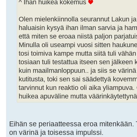
^ Ihan huikea kokemus
Olen mielenkiinnolla seurannut Lakun ja 
haluaisin kysyä ihan ilman sarvia ja ha
että miten se eroaa niistä paljon parjat
Minulla oli useampi vuosi sitten haukunes
tosi toimiva kampe mutta siitä tuli vähän
tosiaan tuli testattua itseen sen jälkeen 
kuin maailmanloppuun.. ja siis se värinä 
kutitusta, toki sen sai säädettyä kovemm
tarvinnut kun reaktio oli aika yliampuva.
huikea apuväline mutta väärinkäytettynä 
Eihän se periaatteessa eroa mitenkään. 
on värinä ja toisessa impulssi.