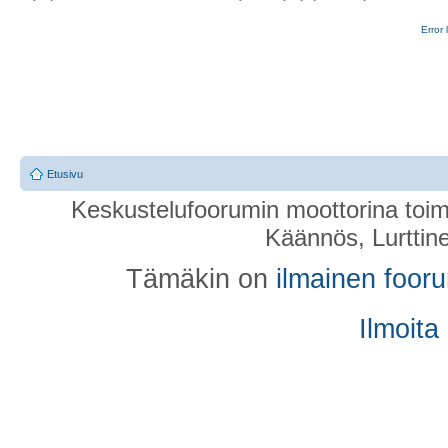
Error 
Etusivu
Keskustelufoorumin moottorina toim
Käännös, Lurttin
Tämäkin on
ilmainen foor
Ilmoita