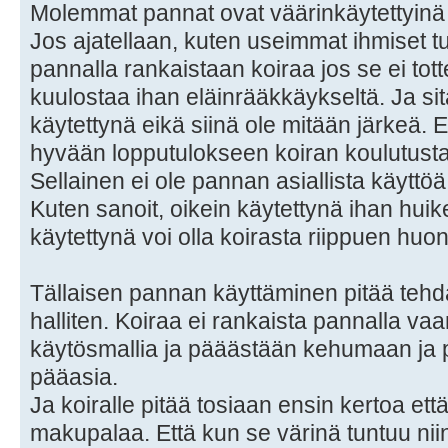
Molemmat pannat ovat väärinkäytettyinä k
Jos ajatellaan, kuten useimmat ihmiset tu
pannalla rankaistaan koiraa jos se ei tot
kuulostaa ihan eläinrääkkäykseltä. Ja sitä
käytettynä eikä siinä ole mitään järkeä. 
hyvään lopputulokseen koiran koulutusta 
Sellainen ei ole pannan asiallista käyttöä
Kuten sanoit, oikein käytettynä ihan hui
käytettynä voi olla koirasta riippuen huon
Tällaisen pannan käyttäminen pitää tehdä 
halliten. Koiraa ei rankaista pannalla vaa
käytösmallia ja pääästään kehumaan ja
pääasia.
Ja koiralle pitää tosiaan ensin kertoa että
makupalaa. Että kun se värinä tuntuu ni