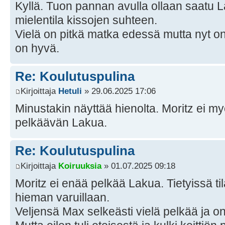
Kyllä. Tuon pannan avulla ollaan saatu L
mielentila kissojen suhteen.
Vielä on pitkä matka edessä mutta nyt on
on hyvä.
Re: Koulutuspulina
Kirjoittaja
Hetuli
» 29.06.2025 17:06
Minustakin näyttää hienolta. Moritz ei m
pelkäävän Lakua.
Re: Koulutuspulina
Kirjoittaja
Koiruuksia
» 01.07.2025 09:18
Moritz ei enää pelkää Lakua. Tietyissä ti
hieman varuillaan.
Veljensä Max selkeästi vielä pelkää ja 