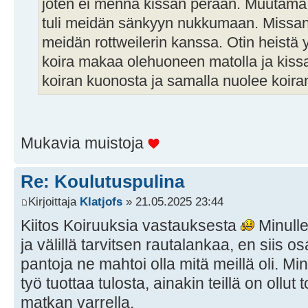
joten ei mennä kissan perään. Muutama v
tuli meidän sänkyyn nukkumaan. Missan k
meidän rottweilerin kanssa. Otin heistä
koira makaa olehuoneen matolla ja kissa 
koiran kuonosta ja samalla nuolee koiran
Mukavia muistoja
Re: Koulutuspulina
Kirjoittaja
Klatjofs
» 21.05.2025 23:44
Kiitos Koiruuksia vastauksesta
Minulle
ja välillä tarvitsen rautalankaa, en siis
pantoja ne mahtoi olla mitä meillä oli. Min
työ tuottaa tulosta, ainakin teillä on ollut
matkan varrella.