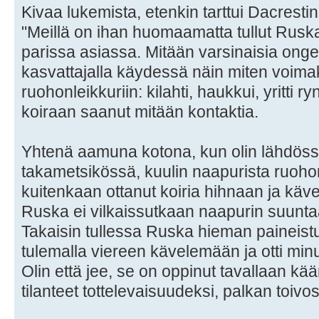
Kivaa lukemista, etenkin tarttui Dacrestin
"Meillä on ihan huomaamatta tullut Ruska
parissa asiassa. Mitään varsinaisia onge
kasvattajalla käydessä näin miten voima
ruohonleikkuriin: kilahti, haukkui, yritti 
koiraan saanut mitään kontaktia.
Yhtenä aamuna kotona, kun olin lähdöss
takametsikössä, kuulin naapurista ruoho
kuitenkaan ottanut koiria hihnaan ja kävel
Ruska ei vilkaissutkaan naapurin suunta
Takaisin tullessa Ruska hieman paineistu
tulemalla viereen kävelemään ja otti min
Olin että jee, se on oppinut tavallaan kä
tilanteet tottelevaisuudeksi, palkan toivo