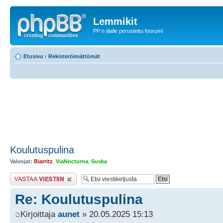
Lemmikit
PP:n tilalle perustettu foorumi
Etusivu
‹
Rekisteröimättömät
Koulutuspulina
Valvojat:
Biarritz
,
ViaNocturna
,
Suska
Lähetä vastaus
Re: Koulutuspulina
Kirjoittaja
aunet
» 20.05.2025 15:13