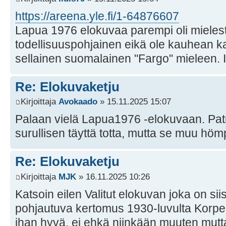
https://areena.yle.fi/1-64876607
Lapua 1976 elokuvaa parempi oli mielest
todellisuuspohjainen eikä ole kauhean ka
sellainen suomalainen "Fargo" mieleen. 
Re: Elokuvaketju
Kirjoittaja
Avokaado
» 15.11.2025 15:07
Palaan vielä Lapua1976 -elokuvaan. Pat
surullisen täyttä totta, mutta se muu hö
Re: Elokuvaketju
Kirjoittaja
MJK
» 16.11.2025 10:26
Katsoin eilen Valitut elokuvan joka on sii
pohjautuva kertomus 1930-luvulta Korpe
ihan hyvä, ei ehkä niinkään muuten mutta