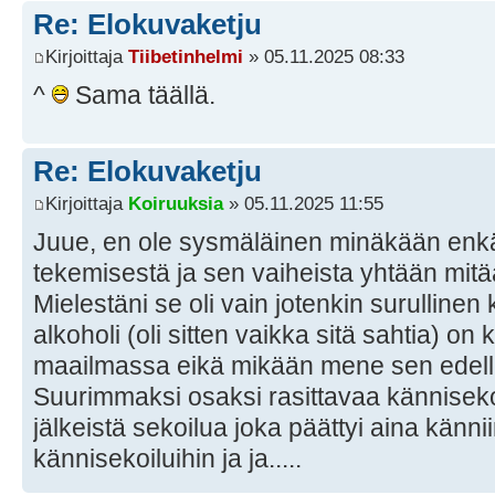
Re: Elokuvaketju
Kirjoittaja
Tiibetinhelmi
» 05.11.2025 08:33
^
Sama täällä.
Re: Elokuvaketju
Kirjoittaja
Koiruuksia
» 05.11.2025 11:55
Juue, en ole sysmäläinen minäkään en
tekemisestä ja sen vaiheista yhtään mitä
Mielestäni se oli vain jotenkin surullinen
alkoholi (oli sitten vaikka sitä sahtia) on
maailmassa eikä mikään mene sen edell
Suurimmaksi osaksi rasittavaa känniseko
jälkeistä sekoilua joka päättyi aina kännii
kännisekoiluihin ja ja.....