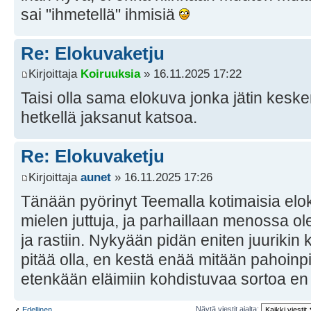
sai "ihmetellä" ihmisiä
Re: Elokuvaketju
Kirjoittaja
Koiruuksia
» 16.11.2025 17:22
Taisi olla sama elokuva jonka jätin keske
hetkellä jaksanut katsoa.
Re: Elokuvaketju
Kirjoittaja
aunet
» 16.11.2025 17:26
Tänään pyörinyt Teemalla kotimaisia elok
mielen juttuja, ja parhaillaan menossa ol
ja rastiin. Nykyään pidän eniten juurikin
pitää olla, en kestä enää mitään pahoinpit
etenkään eläimiin kohdistuvaa sortoa en
Näytä viestit ajalta:
Edellinen