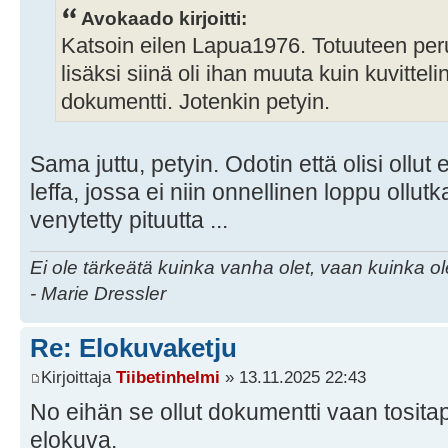
Avokaado kirjoitti:
Katsoin eilen Lapua1976. Totuuteen per
lisäksi siinä oli ihan muuta kuin kuvitteli
dokumentti. Jotenkin petyin.
Sama juttu, petyin. Odotin että olisi ollu
leffa, jossa ei niin onnellinen loppu ollutk
venytetty pituutta ...
Ei ole tärkeätä kuinka vanha olet, vaan kuinka o
- Marie Dressler
Re: Elokuvaketju
Kirjoittaja
Tiibetinhelmi
» 13.11.2025 22:43
No eihän se ollut dokumentti vaan tosit
elokuva.