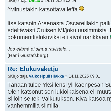
Kirjoittaja
Umac
» 14.11.2025 03:24
^Minustakin katsottava leffa
Itse katsoin Areenasta Oscareillakin pal
edeltävästi Cruisen MI/joku uusimmista. 
dokumenttielokuviksi eli aivot narikkaan
Jos elämä ei sinua ravistele...
(Harri Gustafsberg)
Re: Elokuvaketju
Kirjoittaja
Valkosipulisilakka
» 14.11.2025 09:01
Tänään tulee Yksi lensi yli käenpesän Su
Olen katsonut sen lukioikäisenä eli muu
Silloin se teki vaikutuksen. Kiva katsoa 
vanhemmilla silmillä.