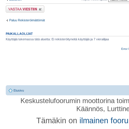
Lähetä vastaus
Paluu Rekisteröimättömät
PAIKALLAOLIJAT
Käyttäjiä lukemassa tätä aluetta: Ei rekisteröityneitä käyttäjiä ja 7 vierailijaa
Error 
Etusivu
Keskustelufoorumin moottorina toim
Käännös, Lurttin
Tämäkin on
ilmainen foor