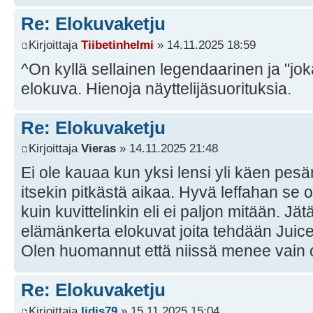
Re: Elokuvaketju
Kirjoittaja
Tiibetinhelmi
» 14.11.2025 18:59
^On kyllä sellainen legendaarinen ja "jo
elokuva. Hienoja näyttelijäsuorituksia.
Re: Elokuvaketju
Kirjoittaja
Vieras
» 14.11.2025 21:48
Ei ole kauaa kun yksi lensi yli käen pesän
itsekin pitkästä aikaa. Hyvä leffahan se o
kuin kuvittelinkin eli ei paljon mitään. J
elämänkerta elokuvat joita tehdään Juice
Olen huomannut että niissä menee vain
Re: Elokuvaketju
Kirjoittaja
Iidis79
» 15.11.2025 15:04