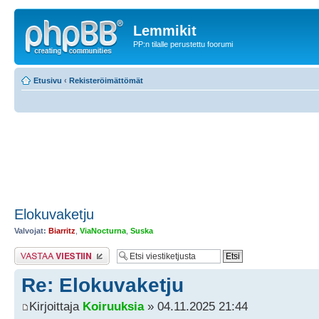
Lemmikit
PP:n tilalle perustettu foorumi
Etusivu
‹
Rekisteröimättömät
Elokuvaketju
Valvojat:
Biarritz
,
ViaNocturna
,
Suska
Lähetä vastaus
Re: Elokuvaketju
Kirjoittaja
Koiruuksia
» 04.11.2025 21:44