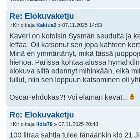
Re: Elokuvaketju
Kirjoittaja
Kaktus2
» 07.11.2025 14:53
Kaveri on kotoisin Sysmän seudulta ja keh
leffaa. Oli katsonut sen jopa kahteen ke
Minä en ymmärtänyt, mikä tässä juoppojen
hienoa. Parissa kohtaa alussa hymähdin 
elokuva siitä edennyt mihinkään, eikä m
tullut, niin sen loppuun katsominen oli yh
Oscar-ehdokas?! Voi elämän kevät...
Re: Elokuvaketju
Kirjoittaja
Iidis79
» 07.11.2025 20:48
100 litraa sahtia tulee tänäänkin klo 21 Ji