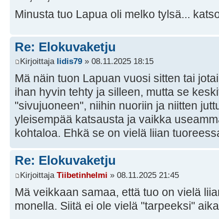
Minusta tuo Lapua oli melko tylsä... katso
Re: Elokuvaketju
Kirjoittaja
Iidis79
» 08.11.2025 18:15
Mä näin tuon Lapuan vuosi sitten tai jota
ihan hyvin tehty ja silleen, mutta se keskit
"sivujuoneen", niihin nuoriin ja niitten ju
yleisempää katsausta ja vaikka useamm
kohtaloa. Ehkä se on vielä liian tuoreess
Re: Elokuvaketju
Kirjoittaja
Tiibetinhelmi
» 08.11.2025 21:45
Mä veikkaan samaa, että tuo on vielä lii
monella. Siitä ei ole vielä "tarpeeksi" aika