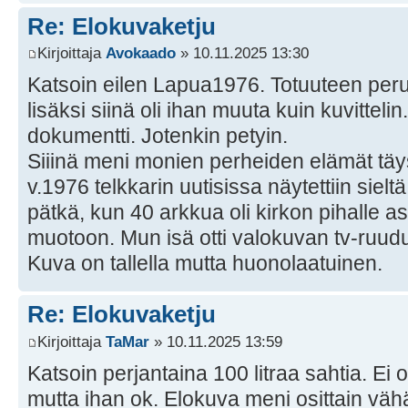
Re: Elokuvaketju
Kirjoittaja
Avokaado
» 10.11.2025 13:30
Katsoin eilen Lapua1976. Totuuteen peru
lisäksi siinä oli ihan muuta kuin kuvittelin
dokumentti. Jotenkin petyin.
Siiinä meni monien perheiden elämät täysin
v.1976 telkkarin uutisissa näytettiin siel
pätkä, kun 40 arkkua oli kirkon pihalle 
muotoon. Mun isä otti valokuvan tv-ruudu
Kuva on tallella mutta huonolaatuinen.
Re: Elokuvaketju
Kirjoittaja
TaMar
» 10.11.2025 13:59
Katsoin perjantaina 100 litraa sahtia. Ei o
mutta ihan ok. Elokuva meni osittain väh