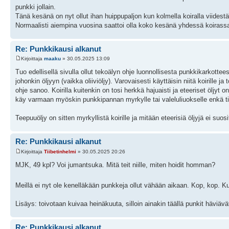
punkki jollain.
Tänä kesänä on nyt ollut ihan huippupaljon kun kolmella koiralla viidestä 
Normaalisti aiempina vuosina saattoi olla koko kesänä yhdessä koirassa
Re: Punkkikausi alkanut
Kirjoittaja
maaku
» 30.05.2025 13:09
Tuo edellisellä sivulla ollut tekoälyn ohje luonnollisesta punkkikarkotteesta
johonkin öljyyn (vaikka oliiviöljy). Varovaisesti käyttäisin niitä koirille 
ohje sanoo. Koirilla kuitenkin on tosi herkkä hajuaisti ja eteeriset öljyt
käy varmaan myöskin punkkipannan myrkylle tai valeluliuokselle enkä t
Teepuuöljy on sitten myrkyllistä koirille ja mitään eteerisiä öljyjä ei suosi
Re: Punkkikausi alkanut
Kirjoittaja
Tiibetinhelmi
» 30.05.2025 20:26
MJK, 49 kpl? Voi jumantsuka. Mitä teit niille, miten hoidit homman?
Meillä ei nyt ole kenelläkään punkkeja ollut vähään aikaan. Kop, kop. Ku
Lisäys: toivotaan kuivaa heinäkuuta, silloin ainakin täällä punkit häviävä
Re: Punkkikausi alkanut