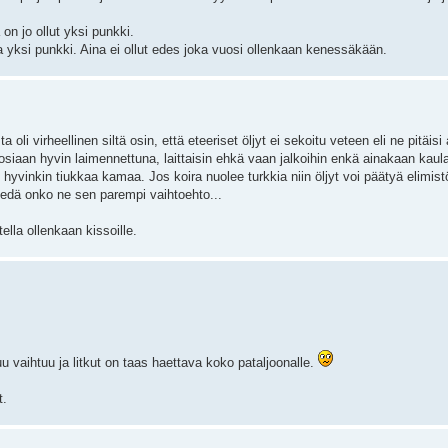
on jo ollut yksi punkki.
 yksi punkki. Aina ei ollut edes joka vuosi ollenkaan kenessäkään.
 oli virheellinen siltä osin, että eteeriset öljyt ei sekoitu veteen eli ne pitäis
ja tosiaan hyvin laimennettuna, laittaisin ehkä vaan jalkoihin enkä ainakaan kaul
 on hyvinkin tiukkaa kamaa. Jos koira nuolee turkkia niin öljyt voi päätyä elimis
iedä onko ne sen parempi vaihtoehto...
tella ollenkaan kissoille.
u vaihtuu ja litkut on taas haettava koko pataljoonalle.
t.