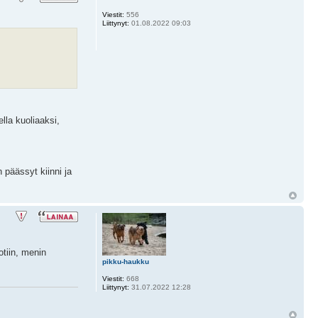
Viestit:
556
Liittynyt:
01.08.2022 09:03
lla kuoliaaksi,
 päässyt kiinni ja
otiin, menin
pikku-haukku
Viestit:
668
Liittynyt:
31.07.2022 12:28