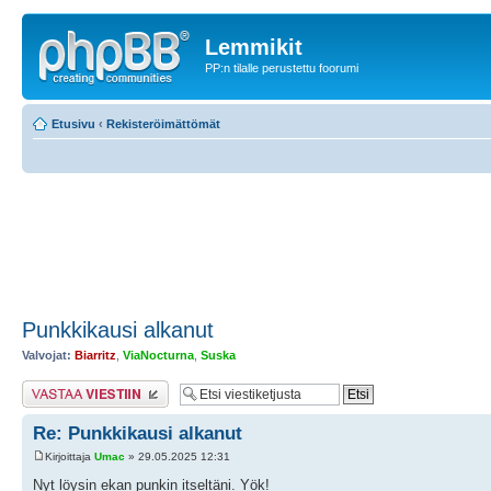
Lemmikit
PP:n tilalle perustettu foorumi
Etusivu
‹
Rekisteröimättömät
Punkkikausi alkanut
Valvojat:
Biarritz
,
ViaNocturna
,
Suska
Lähetä vastaus
Re: Punkkikausi alkanut
Kirjoittaja
Umac
» 29.05.2025 12:31
Nyt löysin ekan punkin itseltäni. Yök!