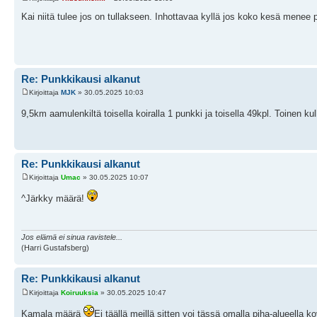
Kai niitä tulee jos on tullakseen. Inhottavaa kyllä jos koko kesä menee pil
Re: Punkkikausi alkanut
Kirjoittaja
MJK
» 30.05.2025 10:03
9,5km aamulenkiltä toisella koiralla 1 punkki ja toisella 49kpl. Toinen kul
Re: Punkkikausi alkanut
Kirjoittaja
Umac
» 30.05.2025 10:07
^Järkky määrä!
Jos elämä ei sinua ravistele...
(Harri Gustafsberg)
Re: Punkkikausi alkanut
Kirjoittaja
Koiruuksia
» 30.05.2025 10:47
Kamala määrä
Ei täällä meillä sitten voi tässä omalla piha-alueella k