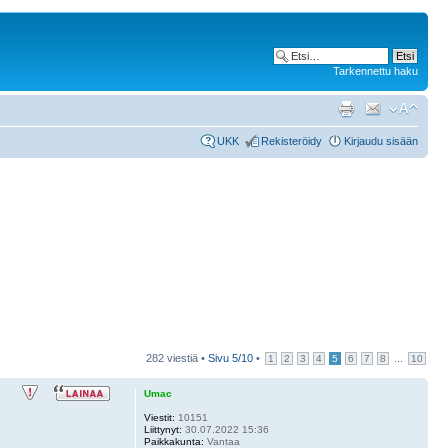
Tarkennettu haku
UKK
Rekisteröidy
Kirjaudu sisään
282 viestiä •
Sivu
5
/
10
•
...
1
2
3
4
5
6
7
8
10
Umac
Viestit:
10151
Liittynyt:
30.07.2022 15:36
Paikkakunta:
Vantaa