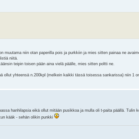
n muutama niin otan paperilla pois ja purkkiin ja mies sitten painaa ne avaime
stiä niitä.
 käänsin teipin toisen pään aina vielä päälle, mies sitten poltti ne.
 ollut yhteensä n.200kpl (melkein kaikki tässä toisessa sankarissa) niin 1 on
sa hanhilapsia eikä ollut mitään pusikkoa ja mulla oli t-paita päällä. Tulin k
un kääk - sehän olikin punkki