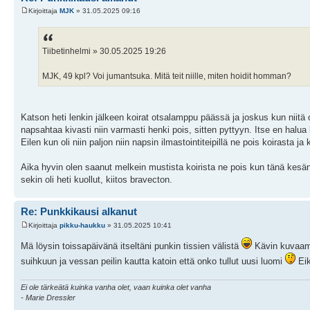
Kirjoittaja
MJK
» 31.05.2025 09:16
Tiibetinhelmi » 30.05.2025 19:26
MJK, 49 kpl? Voi jumantsuka. Mitä teit niille, miten hoidit homman?
Katson heti lenkin jälkeen koirat otsalamppu päässä ja joskus kun niitä o
napsahtaa kivasti niin varmasti henki pois, sitten pyttyyn. Itse en halua li
Eilen kun oli niin paljon niin napsin ilmastointiteipillä ne pois koirasta ja
Aika hyvin olen saanut melkein mustista koirista ne pois kun tänä kesänä
sekin oli heti kuollut, kiitos bravecton.
Re: Punkkikausi alkanut
Kirjoittaja
pikku-haukku
» 31.05.2025 10:41
Mä löysin toissapäivänä itseltäni punkin tissien välistä
Kävin kuvaamas
suihkuun ja vessan peilin kautta katoin että onko tullut uusi luomi
Eik
Ei ole tärkeätä kuinka vanha olet, vaan kuinka olet vanha
- Marie Dressler