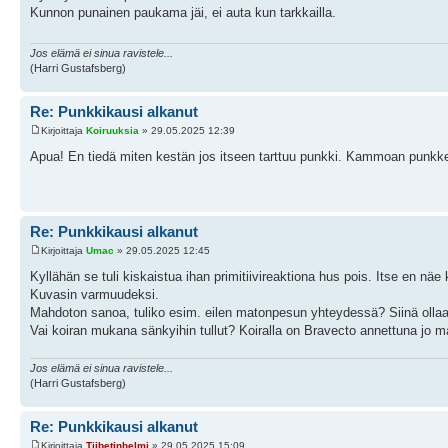
Kunnon punainen paukama jäi, ei auta kun tarkkailla.
Jos elämä ei sinua ravistele...
(Harri Gustafsberg)
Re: Punkkikausi alkanut
Kirjoittaja
Koiruuksia
» 29.05.2025 12:39
Apua! En tiedä miten kestän jos itseen tarttuu punkki. Kammoan punkkej
Re: Punkkikausi alkanut
Kirjoittaja
Umac
» 29.05.2025 12:45
Kyllähän se tuli kiskaistua ihan primitiivireaktiona hus pois. Itse en näe
Kuvasin varmuudeksi.
Mahdoton sanoa, tuliko esim. eilen matonpesun yhteydessä? Siinä ollaa
Vai koiran mukana sänkyihin tullut? Koiralla on Bravecto annettuna jo 
Jos elämä ei sinua ravistele...
(Harri Gustafsberg)
Re: Punkkikausi alkanut
Kirjoittaja
Tiibetinhelmi
» 29.05.2025 15:09