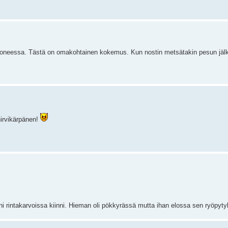
sukoneessa. Tästä on omakohtainen kokemus. Kun nostin metsätakin pesun jäl
hirvikärpänen!
 rintakarvoissa kiinni. Hieman oli pökkyrässä mutta ihan elossa sen ryöpytyk