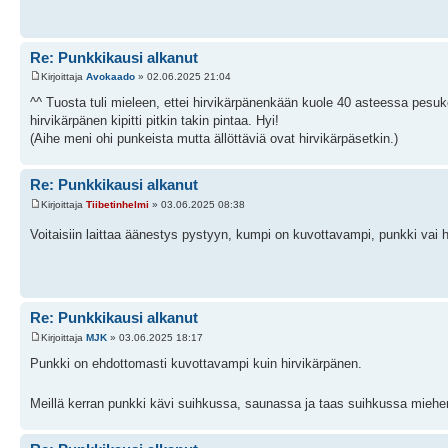
Re: Punkkikausi alkanut
Kirjoittaja
Avokaado
» 02.06.2025 21:04
^^ Tuosta tuli mieleen, ettei hirvikärpänenkään kuole 40 asteessa pe
hirvikärpänen kipitti pitkin takin pintaa. Hyi!
(Aihe meni ohi punkeista mutta ällöttäviä ovat hirvikärpäsetkin.)
Re: Punkkikausi alkanut
Kirjoittaja
Tiibetinhelmi
» 03.06.2025 08:38
Voitaisiin laittaa äänestys pystyyn, kumpi on kuvottavampi, punkki vai 
Re: Punkkikausi alkanut
Kirjoittaja
MJK
» 03.06.2025 18:17
Punkki on ehdottomasti kuvottavampi kuin hirvikärpänen.
Meillä kerran punkki kävi suihkussa, saunassa ja taas suihkussa mieheni