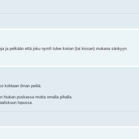
a ja pelkään että joku nymfi tulee koiran (tai kissan) mukana sänkyyn.
 ko kohtaan ilman peiliä.
n hiukan puskassa mutta omalla pihalla.
maaliskuun lopussa.