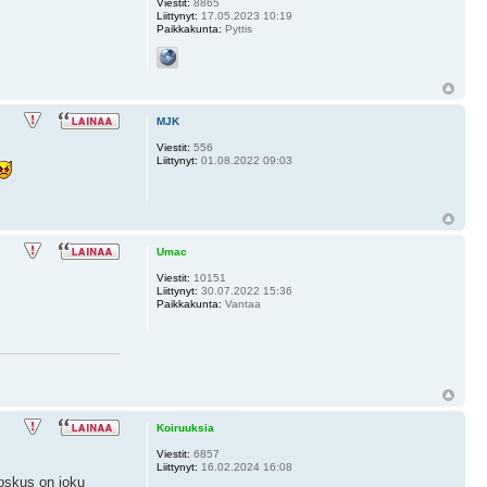
Viestit:
8865
Liittynyt:
17.05.2023 10:19
Paikkakunta:
Pyttis
MJK
Viestit:
556
Liittynyt:
01.08.2022 09:03
Umac
Viestit:
10151
Liittynyt:
30.07.2022 15:36
Paikkakunta:
Vantaa
Koiruuksia
Viestit:
6857
Liittynyt:
16.02.2024 16:08
joskus on joku