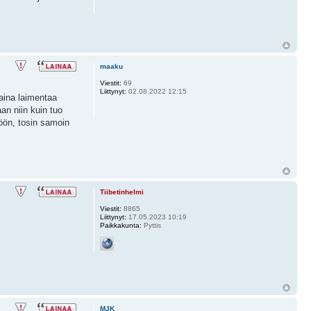
maaku
Viestit:
69
Liittynyt:
02.08.2022 12:15
i aina laimentaa
aan niin kuin tuo
töön, tosin samoin
Tiibetinhelmi
Viestit:
8865
Liittynyt:
17.05.2023 10:19
Paikkakunta:
Pyttis
MJK