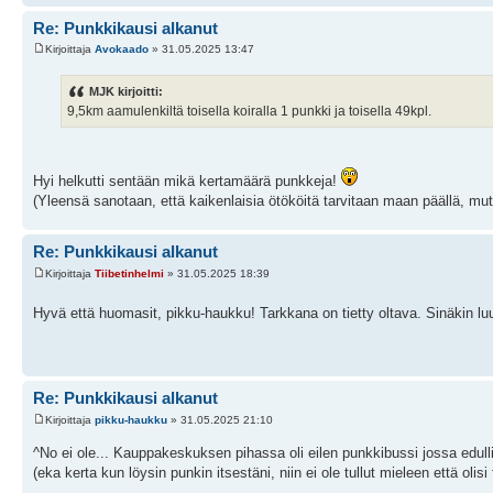
Re: Punkkikausi alkanut
Kirjoittaja
Avokaado
» 31.05.2025 13:47
MJK kirjoitti:
9,5km aamulenkiltä toisella koiralla 1 punkki ja toisella 49kpl.
Hyi helkutti sentään mikä kertamäärä punkkeja!
(Yleensä sanotaan, että kaikenlaisia ötököitä tarvitaan maan päällä, mut
Re: Punkkikausi alkanut
Kirjoittaja
Tiibetinhelmi
» 31.05.2025 18:39
Hyvä että huomasit, pikku-haukku! Tarkkana on tietty oltava. Sinäkin l
Re: Punkkikausi alkanut
Kirjoittaja
pikku-haukku
» 31.05.2025 21:10
^No ei ole... Kauppakeskuksen pihassa oli eilen punkkibussi jossa edull
(eka kerta kun löysin punkin itsestäni, niin ei ole tullut mieleen että olisi 