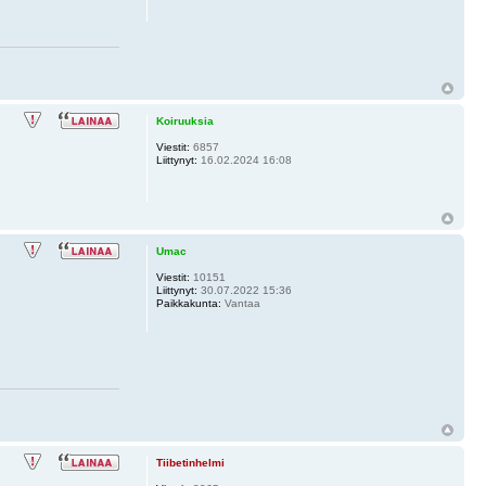
Koiruuksia
Viestit:
6857
Liittynyt:
16.02.2024 16:08
Umac
Viestit:
10151
Liittynyt:
30.07.2022 15:36
Paikkakunta:
Vantaa
Tiibetinhelmi