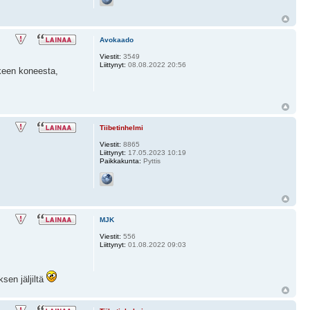
Avokaado
Viestit:
3549
Liittynyt:
08.08.2022 20:56
keen koneesta,
Tiibetinhelmi
Viestit:
8865
Liittynyt:
17.05.2023 10:19
Paikkakunta:
Pyttis
MJK
Viestit:
556
Liittynyt:
01.08.2022 09:03
sen jäljiltä