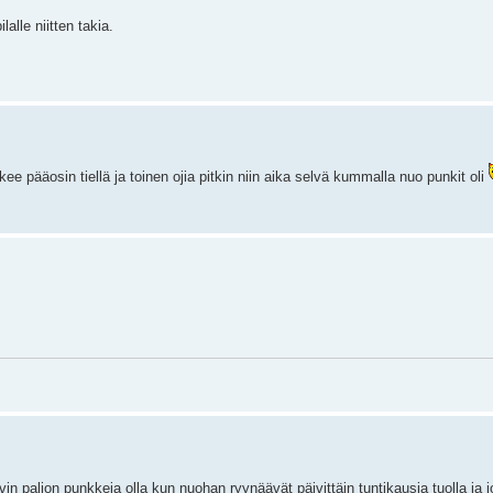
alle niitten takia.
kee pääosin tiellä ja toinen ojia pitkin niin aika selvä kummalla nuo punkit oli
ovin paljon punkkeja olla kun nuohan ryynäävät päivittäin tuntikausia tuolla ja 