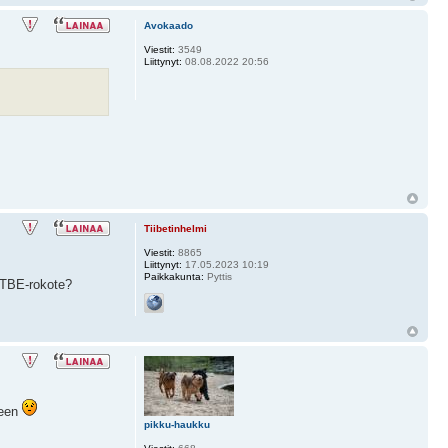
Avokaado
Viestit:
3549
Liittynyt:
08.08.2022 20:56
Tiibetinhelmi
Viestit:
8865
Liittynyt:
17.05.2023 10:19
Paikkakunta:
Pyttis
 TBE-rokote?
seen
pikku-haukku