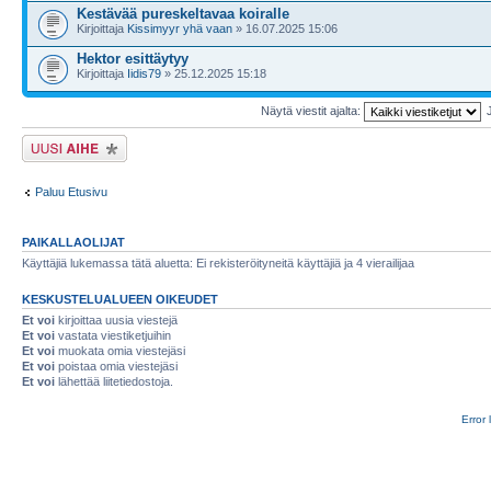
Kestävää pureskeltavaa koiralle
Kirjoittaja
Kissimyyr yhä vaan
» 16.07.2025 15:06
Hektor esittäytyy
Kirjoittaja
Iidis79
» 25.12.2025 15:18
Näytä viestit ajalta:
Lähetä uusi viesti
Paluu Etusivu
PAIKALLAOLIJAT
Käyttäjiä lukemassa tätä aluetta: Ei rekisteröityneitä käyttäjiä ja 4 vierailijaa
KESKUSTELUALUEEN OIKEUDET
Et voi
kirjoittaa uusia viestejä
Et voi
vastata viestiketjuihin
Et voi
muokata omia viestejäsi
Et voi
poistaa omia viestejäsi
Et voi
lähettää liitetiedostoja.
Error 