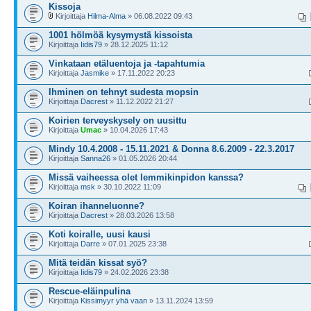
Kissoja
Kirjoittaja
Hilma-Alma
» 06.08.2022 09:43
1001 hölmöä kysymystä kissoista
Kirjoittaja
Iidis79
» 28.12.2025 11:12
Vinkataan etäluentoja ja -tapahtumia
Kirjoittaja
Jasmike
» 17.11.2022 20:23
Ihminen on tehnyt sudesta mopsin
Kirjoittaja
Dacrest
» 11.12.2022 21:27
Koirien terveyskysely on uusittu
Kirjoittaja
Umac
» 10.04.2026 17:43
Mindy 10.4.2008 - 15.11.2021 & Donna 8.6.2009 - 22.3.2017
Kirjoittaja
Sanna26
» 01.05.2026 20:44
Missä vaiheessa olet lemmikinpidon kanssa?
Kirjoittaja
msk
» 30.10.2022 11:09
Koiran ihanneluonne?
Kirjoittaja
Dacrest
» 28.03.2026 13:58
Koti koiralle, uusi kausi
Kirjoittaja
Darre
» 07.01.2025 23:38
Mitä teidän kissat syö?
Kirjoittaja
Iidis79
» 24.02.2026 23:38
Rescue-eläinpulina
Kirjoittaja
Kissimyyr yhä vaan
» 13.11.2024 13:59