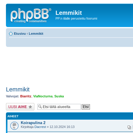
Lemmikit
PP:n tilalle perustettu foorumi
Etusivu
‹
Lemmikit
Lemmikit
Valvojat:
Biarritz
,
ViaNocturna
,
Suska
Lähetä uusi viesti
AIHEET
Koirapulina 2
Kirjoittaja
Dacrest
» 12.10.2024 16:13