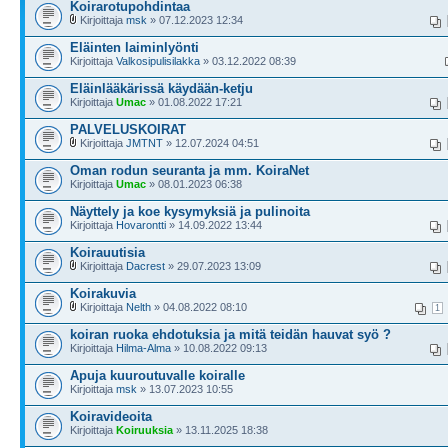
Koirarotupohdintaa
Kirjoittaja
msk
» 07.12.2023 12:34
Eläinten laiminlyönti
Kirjoittaja
Valkosipulisilakka
» 03.12.2022 08:39
Eläinlääkärissä käydään-ketju
Kirjoittaja
Umac
» 01.08.2022 17:21
PALVELUSKOIRAT
Kirjoittaja
JMTNT
» 12.07.2024 04:51
Oman rodun seuranta ja mm. KoiraNet
Kirjoittaja
Umac
» 08.01.2023 06:38
Näyttely ja koe kysymyksiä ja pulinoita
Kirjoittaja
Hovarontti
» 14.09.2022 13:44
Koirauutisia
Kirjoittaja
Dacrest
» 29.07.2023 13:09
Koirakuvia
Kirjoittaja
Nelth
» 04.08.2022 08:10
1
koiran ruoka ehdotuksia ja mitä teidän hauvat syö ?
Kirjoittaja
Hilma-Alma
» 10.08.2022 09:13
Apuja kuuroutuvalle koiralle
Kirjoittaja
msk
» 13.07.2023 10:55
Koiravideoita
Kirjoittaja
Koiruuksia
» 13.11.2025 18:38