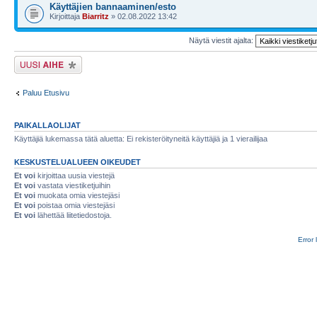
Käyttäjien bannaaminen/esto
Kirjoittaja
Biarritz
» 02.08.2022 13:42
Näytä viestit ajalta:
Lähetä uusi viesti
Paluu Etusivu
PAIKALLAOLIJAT
Käyttäjiä lukemassa tätä aluetta: Ei rekisteröityneitä käyttäjiä ja 1 vierailijaa
KESKUSTELUALUEEN OIKEUDET
Et voi
kirjoittaa uusia viestejä
Et voi
vastata viestiketjuihin
Et voi
muokata omia viestejäsi
Et voi
poistaa omia viestejäsi
Et voi
lähettää liitetiedostoja.
Error 