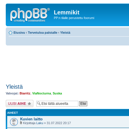
Lemmikit
PP:n tilalle perustettu foorumi
Etusivu
‹
Tervetuloa palstalle
‹
Yleistä
Yleistä
Valvojat:
Biarritz
,
ViaNocturna
,
Suska
Lähetä uusi viesti
AIHEET
Kuvien laitto
Kirjoittaja
Laku
» 31.07.2022 20:17