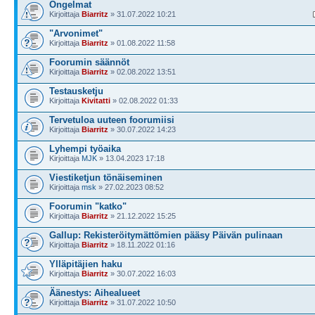
Ongelmat
Kirjoittaja
Biarritz
» 31.07.2022 10:21
"Arvonimet"
Kirjoittaja
Biarritz
» 01.08.2022 11:58
Foorumin säännöt
Kirjoittaja
Biarritz
» 02.08.2022 13:51
Testausketju
Kirjoittaja
Kivitatti
» 02.08.2022 01:33
Tervetuloa uuteen foorumiisi
Kirjoittaja
Biarritz
» 30.07.2022 14:23
Lyhempi työaika
Kirjoittaja
MJK
» 13.04.2023 17:18
Viestiketjun tönäiseminen
Kirjoittaja
msk
» 27.02.2023 08:52
Foorumin "katko"
Kirjoittaja
Biarritz
» 21.12.2022 15:25
Gallup: Rekisteröitymättömien pääsy Päivän pulinaan
Kirjoittaja
Biarritz
» 18.11.2022 01:16
Ylläpitäjien haku
Kirjoittaja
Biarritz
» 30.07.2022 16:03
Äänestys: Aihealueet
Kirjoittaja
Biarritz
» 31.07.2022 10:50