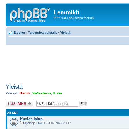
Lemmikit
PP:n tilalle perustettu foorumi
Etusivu
‹
Tervetuloa palstalle
‹
Yleistä
Yleistä
Valvojat:
Biarritz
,
ViaNocturna
,
Suska
Lähetä uusi viesti
AIHEET
Kuvien laitto
Kirjoittaja
Laku
» 31.07.2022 20:17