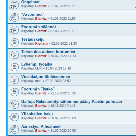
Ongelmat
Kirjoittaja
Biarritz
» 31.07.2022 10:21
"Arvonimet"
Kirjoittaja
Biarritz
» 01.08.2022 11:58
Foorumin säännöt
Kirjoittaja
Biarritz
» 02.08.2022 13:51
Testausketju
Kirjoittaja
Kivitatti
» 02.08.2022 01:33
Tervetuloa uuteen foorumiisi
Kirjoittaja
Biarritz
» 30.07.2022 14:23
Lyhempi työaika
Kirjoittaja
MJK
» 13.04.2023 17:18
Viestiketjun tönäiseminen
Kirjoittaja
msk
» 27.02.2023 08:52
Foorumin "katko"
Kirjoittaja
Biarritz
» 21.12.2022 15:25
Gallup: Rekisteröitymättömien pääsy Päivän pulinaan
Kirjoittaja
Biarritz
» 18.11.2022 01:16
Ylläpitäjien haku
Kirjoittaja
Biarritz
» 30.07.2022 16:03
Äänestys: Aihealueet
Kirjoittaja
Biarritz
» 31.07.2022 10:50