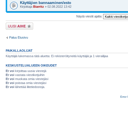
Käyttäjien bannaaminen/esto
Kirjoittaja
Biarritz
» 02.08.2022 13:42
Näytä viestit ajalta:
Lähetä uusi viesti
Paluu Etusivu
PAIKALLAOLIJAT
Käyttäjiä lukemassa tätä aluetta: Ei rekisteröityneitä käyttäjiä ja 1 vierailijaa
KESKUSTELUALUEEN OIKEUDET
Et voi
kirjoittaa uusia viestejä
Et voi
vastata viestiketjuihin
Et voi
muokata omia viestejäsi
Et voi
poistaa omia viestejäsi
Et voi
lähettää liitetiedostoja.
Error 