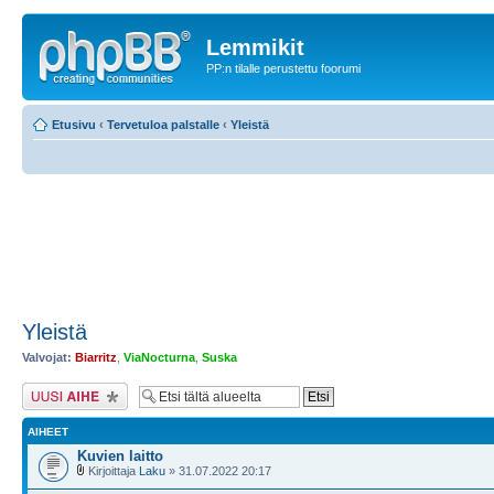
Lemmikit
PP:n tilalle perustettu foorumi
Etusivu
‹
Tervetuloa palstalle
‹
Yleistä
Yleistä
Valvojat:
Biarritz
,
ViaNocturna
,
Suska
Lähetä uusi viesti
AIHEET
Kuvien laitto
Kirjoittaja
Laku
» 31.07.2022 20:17