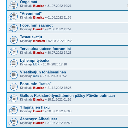
Ongelmat
Kirjoittaja
Biarritz
» 31.07.2022 10:21
"Arvonimet"
Kirjoittaja
Biarritz
» 01.08.2022 11:58
Foorumin säännöt
Kirjoittaja
Biarritz
» 02.08.2022 13:51
Testausketju
Kirjoittaja
Kivitatti
» 02.08.2022 01:33
Tervetuloa uuteen foorumiisi
Kirjoittaja
Biarritz
» 30.07.2022 14:23
Lyhempi työaika
Kirjoittaja
MJK
» 13.04.2023 17:18
Viestiketjun tönäiseminen
Kirjoittaja
msk
» 27.02.2023 08:52
Foorumin "katko"
Kirjoittaja
Biarritz
» 21.12.2022 15:25
Gallup: Rekisteröitymättömien pääsy Päivän pulinaan
Kirjoittaja
Biarritz
» 18.11.2022 01:16
Ylläpitäjien haku
Kirjoittaja
Biarritz
» 30.07.2022 16:03
Äänestys: Aihealueet
Kirjoittaja
Biarritz
» 31.07.2022 10:50