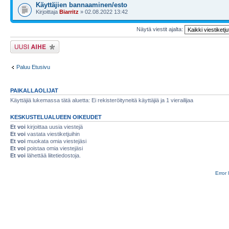
Käyttäjien bannaaminen/esto
Kirjoittaja
Biarritz
» 02.08.2022 13:42
Näytä viestit ajalta:
Lähetä uusi viesti
Paluu Etusivu
PAIKALLAOLIJAT
Käyttäjiä lukemassa tätä aluetta: Ei rekisteröityneitä käyttäjiä ja 1 vierailijaa
KESKUSTELUALUEEN OIKEUDET
Et voi
kirjoittaa uusia viestejä
Et voi
vastata viestiketjuihin
Et voi
muokata omia viestejäsi
Et voi
poistaa omia viestejäsi
Et voi
lähettää liitetiedostoja.
Error 