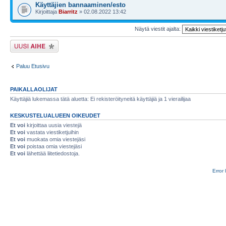
Käyttäjien bannaaminen/esto
Kirjoittaja
Biarritz
» 02.08.2022 13:42
Näytä viestit ajalta:
Lähetä uusi viesti
Paluu Etusivu
PAIKALLAOLIJAT
Käyttäjiä lukemassa tätä aluetta: Ei rekisteröityneitä käyttäjiä ja 1 vierailijaa
KESKUSTELUALUEEN OIKEUDET
Et voi
kirjoittaa uusia viestejä
Et voi
vastata viestiketjuihin
Et voi
muokata omia viestejäsi
Et voi
poistaa omia viestejäsi
Et voi
lähettää liitetiedostoja.
Error 