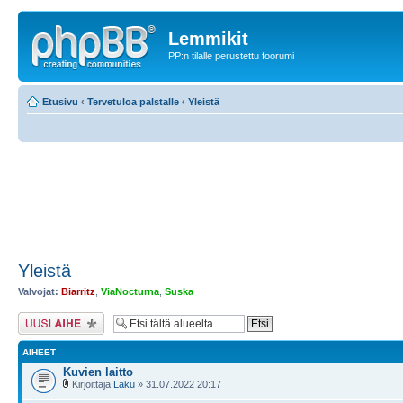
Lemmikit
PP:n tilalle perustettu foorumi
Etusivu
‹
Tervetuloa palstalle
‹
Yleistä
Yleistä
Valvojat:
Biarritz
,
ViaNocturna
,
Suska
Lähetä uusi viesti
AIHEET
Kuvien laitto
Kirjoittaja
Laku
» 31.07.2022 20:17