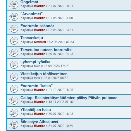
Ongelmat
Kirjoittaja
Biarritz
» 31.07.2022 10:21
"Arvonimet"
Kirjoittaja
Biarritz
» 01.08.2022 11:58
Foorumin säännöt
Kirjoittaja
Biarritz
» 02.08.2022 13:51
Testausketju
Kirjoittaja
Kivitatti
» 02.08.2022 01:33
Tervetuloa uuteen foorumiisi
Kirjoittaja
Biarritz
» 30.07.2022 14:23
Lyhempi työaika
Kirjoittaja
MJK
» 13.04.2023 17:18
Viestiketjun tönäiseminen
Kirjoittaja
msk
» 27.02.2023 08:52
Foorumin "katko"
Kirjoittaja
Biarritz
» 21.12.2022 15:25
Gallup: Rekisteröitymättömien pääsy Päivän pulinaan
Kirjoittaja
Biarritz
» 18.11.2022 01:16
Ylläpitäjien haku
Kirjoittaja
Biarritz
» 30.07.2022 16:03
Äänestys: Aihealueet
Kirjoittaja
Biarritz
» 31.07.2022 10:50