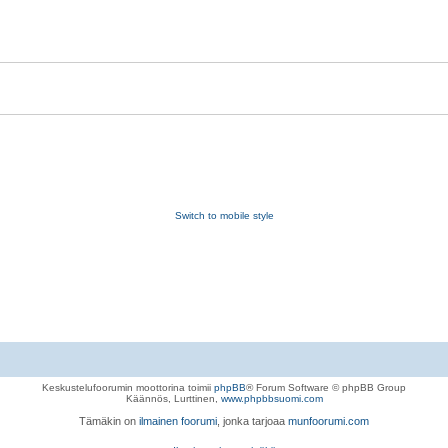
Switch to mobile style
Keskustelufoorumin moottorina toimii
phpBB
® Forum Software © phpBB Group
Käännös, Lurttinen,
www.phpbbsuomi.com
Tämäkin on
ilmainen foorumi
, jonka tarjoaa
munfoorumi.com