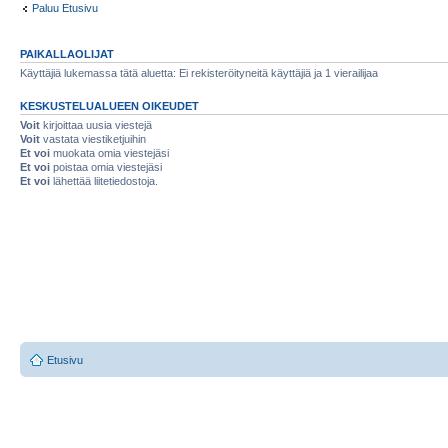
Paluu Etusivu
PAIKALLAOLIJAT
Käyttäjiä lukemassa tätä aluetta: Ei rekisteröityneitä käyttäjiä ja 1 vierailijaa
KESKUSTELUALUEEN OIKEUDET
Voit
kirjoittaa uusia viestejä
Voit
vastata viestiketjuihin
Et voi
muokata omia viestejäsi
Et voi
poistaa omia viestejäsi
Et voi
lähettää liitetiedostoja.
Etusivu