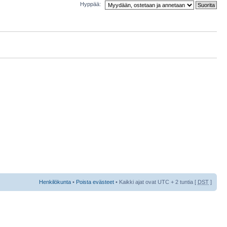
Hyppää:
Henkilökunta
•
Poista evästeet
• Kaikki ajat ovat UTC + 2 tuntia [
DST
]