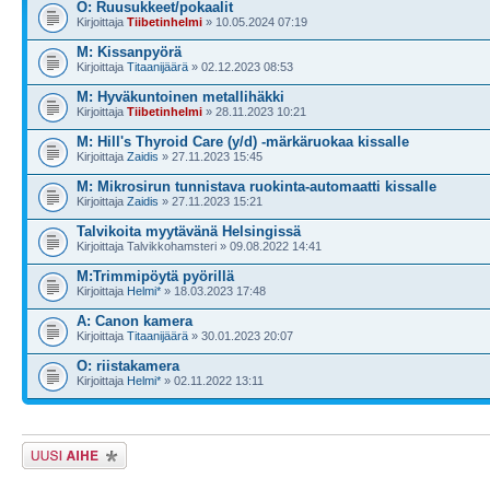
O: Ruusukkeet/pokaalit
Kirjoittaja
Tiibetinhelmi
» 10.05.2024 07:19
M: Kissanpyörä
Kirjoittaja
Titaanijäärä
» 02.12.2023 08:53
M: Hyväkuntoinen metallihäkki
Kirjoittaja
Tiibetinhelmi
» 28.11.2023 10:21
M: Hill's Thyroid Care (y/d) -märkäruokaa kissalle
Kirjoittaja
Zaidis
» 27.11.2023 15:45
M: Mikrosirun tunnistava ruokinta-automaatti kissalle
Kirjoittaja
Zaidis
» 27.11.2023 15:21
Talvikoita myytävänä Helsingissä
Kirjoittaja Talvikkohamsteri » 09.08.2022 14:41
M:Trimmipöytä pyörillä
Kirjoittaja
Helmi*
» 18.03.2023 17:48
A: Canon kamera
Kirjoittaja
Titaanijäärä
» 30.01.2023 20:07
O: riistakamera
Kirjoittaja
Helmi*
» 02.11.2022 13:11
Lähetä uusi viesti