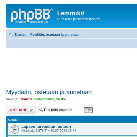
Lemmikit
PP:n tilalle perustettu foorumi
Etusivu
‹
Myydään, ostetaan ja annetaan
Myydään, ostetaan ja annetaan
Valvojat:
Biarritz
,
ViaNocturna
,
Suska
Lähetä uusi viesti
AIHEET
Lapsen turvaistuin autoon
Kirjoittaja
JMTNT
» 20.07.2024 15:44