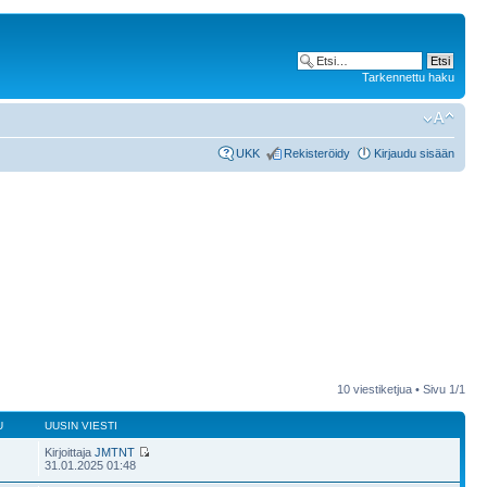
Tarkennettu haku
UKK
Rekisteröidy
Kirjaudu sisään
10 viestiketjua • Sivu
1
/
1
U
UUSIN VIESTI
Kirjoittaja
JMTNT
31.01.2025 01:48