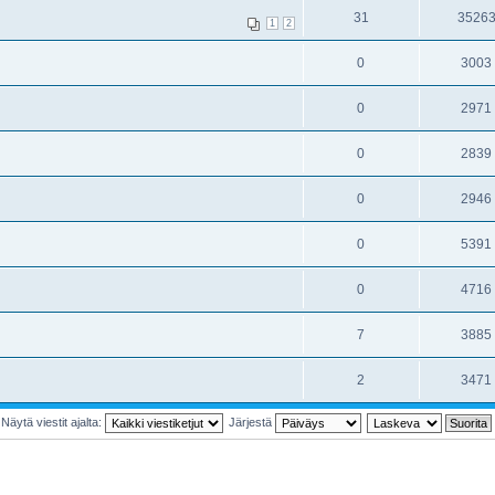
31
3526
1
2
0
3003
0
2971
0
2839
0
2946
0
5391
0
4716
7
3885
2
3471
Näytä viestit ajalta:
Järjestä