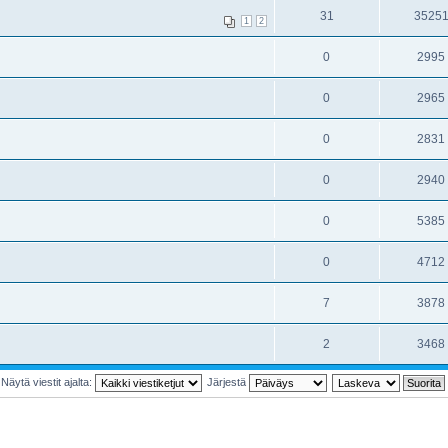
31
3525
1
2
0
2995
0
2965
0
2831
0
2940
0
5385
0
4712
7
3878
2
3468
Näytä viestit ajalta:
Järjestä