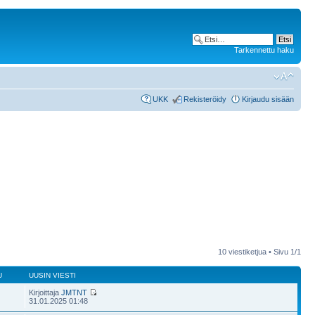
Tarkennettu haku
UKK
Rekisteröidy
Kirjaudu sisään
10 viestiketjua • Sivu
1
/
1
U
UUSIN VIESTI
Kirjoittaja
JMTNT
31.01.2025 01:48