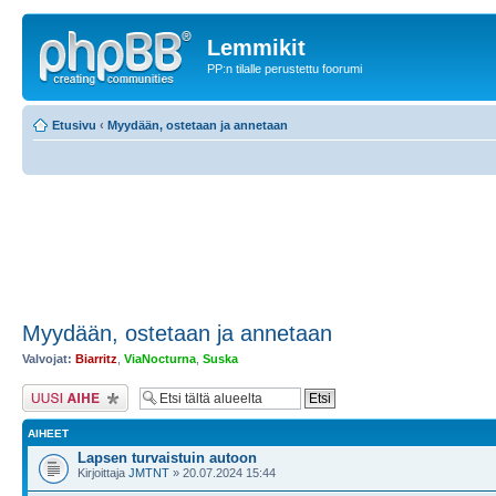
Lemmikit
PP:n tilalle perustettu foorumi
Etusivu
‹
Myydään, ostetaan ja annetaan
Myydään, ostetaan ja annetaan
Valvojat:
Biarritz
,
ViaNocturna
,
Suska
Lähetä uusi viesti
AIHEET
Lapsen turvaistuin autoon
Kirjoittaja
JMTNT
» 20.07.2024 15:44