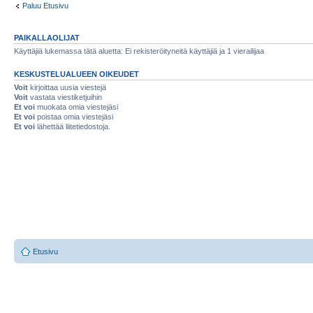
Paluu Etusivu
PAIKALLAOLIJAT
Käyttäjiä lukemassa tätä aluetta: Ei rekisteröityneitä käyttäjiä ja 1 vierailijaa
KESKUSTELUALUEEN OIKEUDET
Voit
kirjoittaa uusia viestejä
Voit
vastata viestiketjuihin
Et voi
muokata omia viestejäsi
Et voi
poistaa omia viestejäsi
Et voi
lähettää liitetiedostoja.
Etusivu