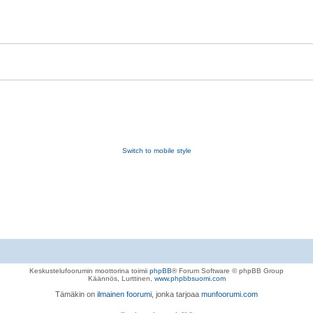
Switch to mobile style
Keskustelufoorumin moottorina toimii
phpBB
® Forum Software © phpBB Group
Käännös, Lurttinen,
www.phpbbsuomi.com
Tämäkin on
ilmainen foorumi
, jonka tarjoaa
munfoorumi.com