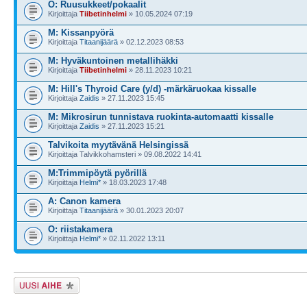
O: Ruusukkeet/pokaalit
Kirjoittaja
Tiibetinhelmi
» 10.05.2024 07:19
M: Kissanpyörä
Kirjoittaja
Titaanijäärä
» 02.12.2023 08:53
M: Hyväkuntoinen metallihäkki
Kirjoittaja
Tiibetinhelmi
» 28.11.2023 10:21
M: Hill's Thyroid Care (y/d) -märkäruokaa kissalle
Kirjoittaja
Zaidis
» 27.11.2023 15:45
M: Mikrosirun tunnistava ruokinta-automaatti kissalle
Kirjoittaja
Zaidis
» 27.11.2023 15:21
Talvikoita myytävänä Helsingissä
Kirjoittaja Talvikkohamsteri » 09.08.2022 14:41
M:Trimmipöytä pyörillä
Kirjoittaja
Helmi*
» 18.03.2023 17:48
A: Canon kamera
Kirjoittaja
Titaanijäärä
» 30.01.2023 20:07
O: riistakamera
Kirjoittaja
Helmi*
» 02.11.2022 13:11
Lähetä uusi viesti