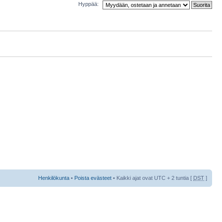
Hyppää:
Henkilökunta
•
Poista evästeet
• Kaikki ajat ovat UTC + 2 tuntia [
DST
]