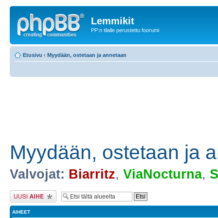
Lemmikit
PP:n tilalle perustettu foorumi
Etusivu
‹
Myydään, ostetaan ja annetaan
Myydään, ostetaan ja 
Valvojat:
Biarritz
,
ViaNocturna
,
S
Lähetä uusi viesti
AIHEET