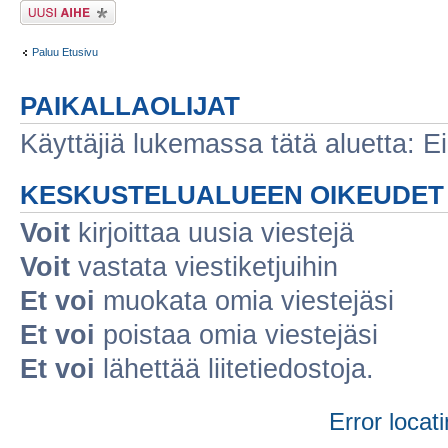
Lähetä uusi viesti
Paluu Etusivu
PAIKALLAOLIJAT
Käyttäjiä lukemassa tätä aluetta: Ei r
KESKUSTELUALUEEN OIKEUDET
Voit
kirjoittaa uusia viestejä
Voit
vastata viestiketjuihin
Et voi
muokata omia viestejäsi
Et voi
poistaa omia viestejäsi
Et voi
lähettää liitetiedostoja.
Error locati