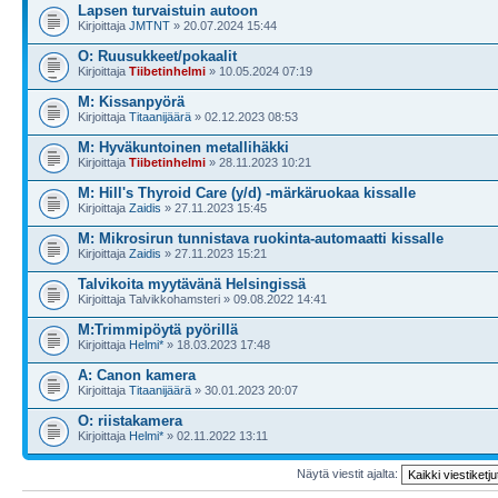
Lapsen turvaistuin autoon
Kirjoittaja
JMTNT
» 20.07.2024 15:44
O: Ruusukkeet/pokaalit
Kirjoittaja
Tiibetinhelmi
» 10.05.2024 07:19
M: Kissanpyörä
Kirjoittaja
Titaanijäärä
» 02.12.2023 08:53
M: Hyväkuntoinen metallihäkki
Kirjoittaja
Tiibetinhelmi
» 28.11.2023 10:21
M: Hill's Thyroid Care (y/d) -märkäruokaa kissalle
Kirjoittaja
Zaidis
» 27.11.2023 15:45
M: Mikrosirun tunnistava ruokinta-automaatti kissalle
Kirjoittaja
Zaidis
» 27.11.2023 15:21
Talvikoita myytävänä Helsingissä
Kirjoittaja Talvikkohamsteri » 09.08.2022 14:41
M:Trimmipöytä pyörillä
Kirjoittaja
Helmi*
» 18.03.2023 17:48
A: Canon kamera
Kirjoittaja
Titaanijäärä
» 30.01.2023 20:07
O: riistakamera
Kirjoittaja
Helmi*
» 02.11.2022 13:11
Näytä viestit ajalta: