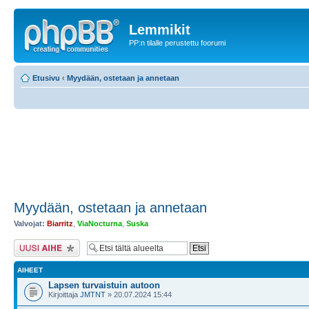
Lemmikit
PP:n tilalle perustettu foorumi
Etusivu
‹
Myydään, ostetaan ja annetaan
Myydään, ostetaan ja annetaan
Valvojat:
Biarritz
,
ViaNocturna
,
Suska
Lähetä uusi viesti
AIHEET
Lapsen turvaistuin autoon
Kirjoittaja
JMTNT
» 20.07.2024 15:44