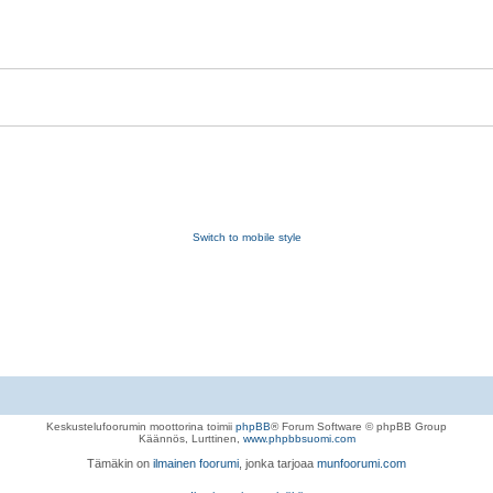
Switch to mobile style
Keskustelufoorumin moottorina toimii
phpBB
® Forum Software © phpBB Group
Käännös, Lurttinen,
www.phpbbsuomi.com
Tämäkin on
ilmainen foorumi
, jonka tarjoaa
munfoorumi.com