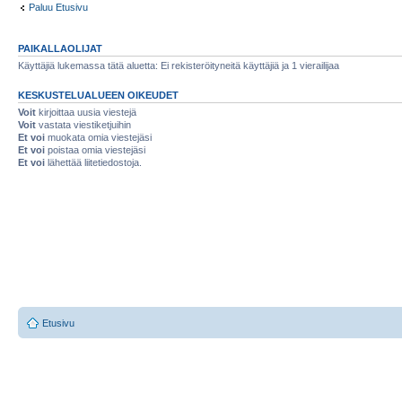
Paluu Etusivu
PAIKALLAOLIJAT
Käyttäjiä lukemassa tätä aluetta: Ei rekisteröityneitä käyttäjiä ja 1 vierailijaa
KESKUSTELUALUEEN OIKEUDET
Voit
kirjoittaa uusia viestejä
Voit
vastata viestiketjuihin
Et voi
muokata omia viestejäsi
Et voi
poistaa omia viestejäsi
Et voi
lähettää liitetiedostoja.
Etusivu