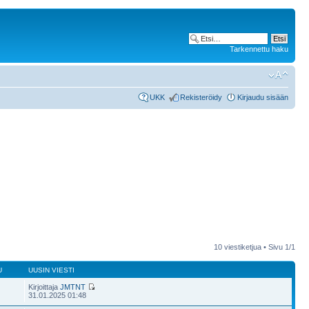
Tarkennettu haku
UKK
Rekisteröidy
Kirjaudu sisään
10 viestiketjua • Sivu
1
/
1
U
UUSIN VIESTI
Kirjoittaja
JMTNT
31.01.2025 01:48