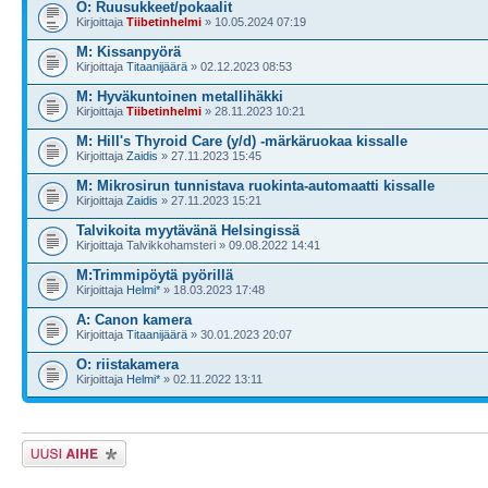
O: Ruusukkeet/pokaalit
Kirjoittaja
Tiibetinhelmi
» 10.05.2024 07:19
M: Kissanpyörä
Kirjoittaja
Titaanijäärä
» 02.12.2023 08:53
M: Hyväkuntoinen metallihäkki
Kirjoittaja
Tiibetinhelmi
» 28.11.2023 10:21
M: Hill's Thyroid Care (y/d) -märkäruokaa kissalle
Kirjoittaja
Zaidis
» 27.11.2023 15:45
M: Mikrosirun tunnistava ruokinta-automaatti kissalle
Kirjoittaja
Zaidis
» 27.11.2023 15:21
Talvikoita myytävänä Helsingissä
Kirjoittaja Talvikkohamsteri » 09.08.2022 14:41
M:Trimmipöytä pyörillä
Kirjoittaja
Helmi*
» 18.03.2023 17:48
A: Canon kamera
Kirjoittaja
Titaanijäärä
» 30.01.2023 20:07
O: riistakamera
Kirjoittaja
Helmi*
» 02.11.2022 13:11
Lähetä uusi viesti