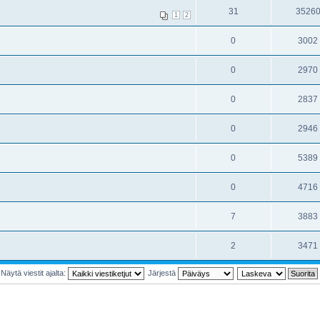
31
3526
1
2
0
3002
0
2970
0
2837
0
2946
0
5389
0
4716
7
3883
2
3471
Näytä viestit ajalta:
Järjestä