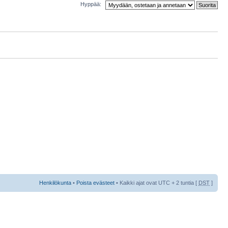
Hyppää:
Henkilökunta
•
Poista evästeet
• Kaikki ajat ovat UTC + 2 tuntia [
DST
]