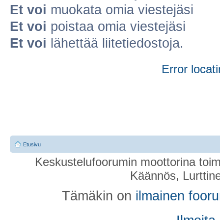
Et voi
muokata omia viestejäsi
Et voi
poistaa omia viestejäsi
Et voi
lähettää liitetiedostoja.
Error locati
Etusivu
Keskustelufoorumin moottorina toim
Käännös, Lurttin
Tämäkin on
ilmainen foor