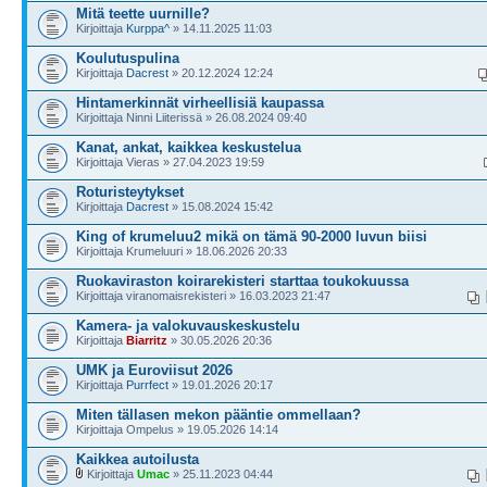
Mitä teette uurnille?
Kirjoittaja
Kurppa^
» 14.11.2025 11:03
Koulutuspulina
Kirjoittaja
Dacrest
» 20.12.2024 12:24
Hintamerkinnät virheellisiä kaupassa
Kirjoittaja Ninni Liiterissä » 26.08.2024 09:40
Kanat, ankat, kaikkea keskustelua
Kirjoittaja Vieras » 27.04.2023 19:59
Roturisteytykset
Kirjoittaja
Dacrest
» 15.08.2024 15:42
King of krumeluu2 mikä on tämä 90-2000 luvun biisi
Kirjoittaja Krumeluuri » 18.06.2026 20:33
Ruokaviraston koirarekisteri starttaa toukokuussa
Kirjoittaja viranomaisrekisteri » 16.03.2023 21:47
Kamera- ja valokuvauskeskustelu
Kirjoittaja
Biarritz
» 30.05.2026 20:36
UMK ja Euroviisut 2026
Kirjoittaja
Purrfect
» 19.01.2026 20:17
Miten tällasen mekon pääntie ommellaan?
Kirjoittaja Ompelus » 19.05.2026 14:14
Kaikkea autoilusta
Kirjoittaja
Umac
» 25.11.2023 04:44