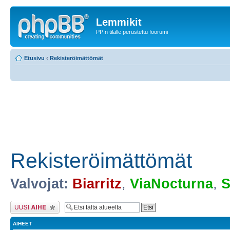
Lemmikit
PP:n tilalle perustettu foorumi
Etusivu
‹
Rekisteröimättömät
Rekisteröimättömät
Valvojat:
Biarritz
,
ViaNocturna
,
S
Lähetä uusi viesti
AIHEET