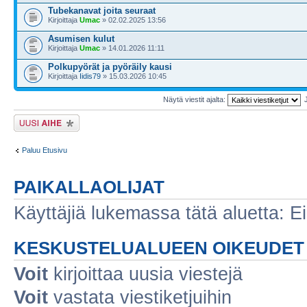
Tubekanavat joita seuraat
Kirjoittaja
Umac
» 02.02.2025 13:56
Asumisen kulut
Kirjoittaja
Umac
» 14.01.2026 11:11
Polkupyörät ja pyöräily kausi
Kirjoittaja
Iidis79
» 15.03.2026 10:45
Näytä viestit ajalta:
Lähetä uusi viesti
Paluu Etusivu
PAIKALLAOLIJAT
Käyttäjiä lukemassa tätä aluetta: Ei r
KESKUSTELUALUEEN OIKEUDET
Voit
kirjoittaa uusia viestejä
Voit
vastata viestiketjuihin