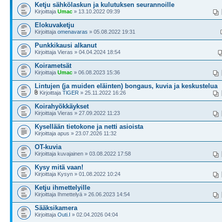
Ketju sähkölaskun ja kulutuksen seurannoille
Kirjoittaja
Umac
» 13.10.2022 09:39
Elokuvaketju
Kirjoittaja
omenavaras
» 05.08.2022 19:31
Punkkikausi alkanut
Kirjoittaja Vieras » 04.04.2024 18:54
Koirametsät
Kirjoittaja
Umac
» 06.08.2023 15:36
Lintujen (ja muiden eläinten) bongaus, kuvia ja keskustelua
Kirjoittaja
TlGER
» 25.11.2022 16:26
Koirahyökkäykset
Kirjoittaja Vieras » 27.09.2022 11:23
Kysellään tietokone ja netti asioista
Kirjoittaja apus » 23.07.2026 11:32
OT-kuvia
Kirjoittaja kuvajainen » 03.08.2022 17:58
Kysy mitä vaan!
Kirjoittaja Kysyn » 01.08.2022 10:24
Ketju ihmettelyille
Kirjoittaja Ihmettelyä » 26.06.2023 14:54
Sääksikamera
Kirjoittaja
Outi.I
» 02.04.2026 04:04