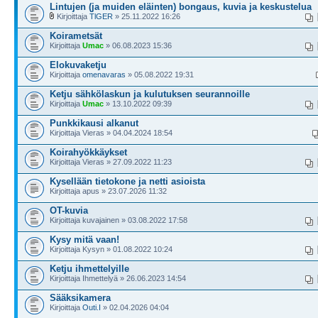
Lintujen (ja muiden eläinten) bongaus, kuvia ja keskustelua
Kirjoittaja
TlGER
» 25.11.2022 16:26
Koirametsät
Kirjoittaja
Umac
» 06.08.2023 15:36
Elokuvaketju
Kirjoittaja
omenavaras
» 05.08.2022 19:31
Ketju sähkölaskun ja kulutuksen seurannoille
Kirjoittaja
Umac
» 13.10.2022 09:39
Punkkikausi alkanut
Kirjoittaja Vieras » 04.04.2024 18:54
Koirahyökkäykset
Kirjoittaja Vieras » 27.09.2022 11:23
Kysellään tietokone ja netti asioista
Kirjoittaja apus » 23.07.2026 11:32
OT-kuvia
Kirjoittaja kuvajainen » 03.08.2022 17:58
Kysy mitä vaan!
Kirjoittaja Kysyn » 01.08.2022 10:24
Ketju ihmettelyille
Kirjoittaja Ihmettelyä » 26.06.2023 14:54
Sääksikamera
Kirjoittaja
Outi.I
» 02.04.2026 04:04