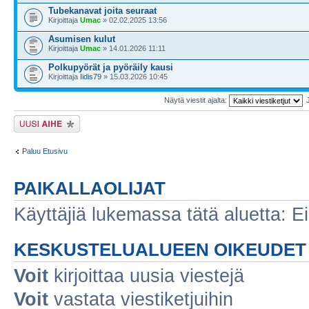
Tubekanavat joita seuraat
Kirjoittaja
Umac
» 02.02.2025 13:56
Asumisen kulut
Kirjoittaja
Umac
» 14.01.2026 11:11
Polkupyörät ja pyöräily kausi
Kirjoittaja
Iidis79
» 15.03.2026 10:45
Näytä viestit ajalta:
Lähetä uusi viesti
Paluu Etusivu
PAIKALLAOLIJAT
Käyttäjiä lukemassa tätä aluetta: Ei r
KESKUSTELUALUEEN OIKEUDET
Voit
kirjoittaa uusia viestejä
Voit
vastata viestiketjuihin