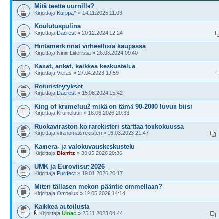
Mitä teette uurnille?
Kirjoittaja
Kurppa^
» 14.11.2025 11:03
Koulutuspulina
Kirjoittaja
Dacrest
» 20.12.2024 12:24
Hintamerkinnät virheellisiä kaupassa
Kirjoittaja Ninni Liiterissä » 26.08.2024 09:40
Kanat, ankat, kaikkea keskustelua
Kirjoittaja Vieras » 27.04.2023 19:59
Roturisteytykset
Kirjoittaja
Dacrest
» 15.08.2024 15:42
King of krumeluu2 mikä on tämä 90-2000 luvun biisi
Kirjoittaja Krumeluuri » 18.06.2026 20:33
Ruokaviraston koirarekisteri starttaa toukokuussa
Kirjoittaja viranomaisrekisteri » 16.03.2023 21:47
Kamera- ja valokuvauskeskustelu
Kirjoittaja
Biarritz
» 30.05.2026 20:36
UMK ja Euroviisut 2026
Kirjoittaja
Purrfect
» 19.01.2026 20:17
Miten tällasen mekon pääntie ommellaan?
Kirjoittaja Ompelus » 19.05.2026 14:14
Kaikkea autoilusta
Kirjoittaja
Umac
» 25.11.2023 04:44