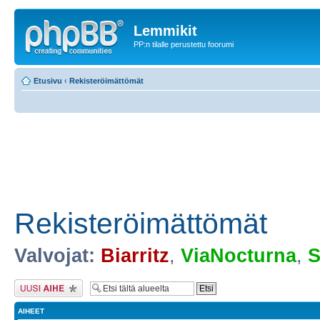
Lemmikit
PP:n tilalle perustettu foorumi
Etusivu
‹
Rekisteröimättömät
Rekisteröimättömät
Valvojat:
Biarritz
,
ViaNocturna
,
S
Lähetä uusi viesti
AIHEET