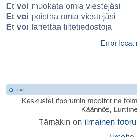
Et voi
muokata omia viestejäsi
Et voi
poistaa omia viestejäsi
Et voi
lähettää liitetiedostoja.
Error locati
Etusivu
Keskustelufoorumin moottorina toim
Käännös, Lurttin
Tämäkin on
ilmainen foor