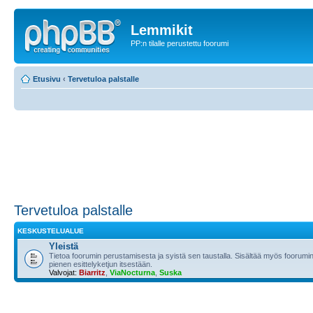
Lemmikit
PP:n tilalle perustettu foorumi
Etusivu
‹
Tervetuloa palstalle
Tervetuloa palstalle
KESKUSTELUALUE
Yleistä
Tietoa foorumin perustamisesta ja syistä sen taustalla. Sisältää myös foorumin
pienen esittelyketjun itsestään.
Valvojat:
Biarritz
,
ViaNocturna
,
Suska