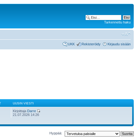
Tarkennettu haku
UKK
Rekisteröidy
Kirjaudu sisään
T
UUSIN VIESTI
Kirjoittaja
Darre
21.07.2026 14:26
Hyppää: