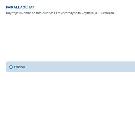
PAIKALLAOLIJAT
Käyttäjiä lukemassa tätä aluetta: Ei rekisteröityneitä käyttäjiä ja 1 vierailijaa
Etusivu