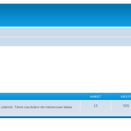
AIHEET
VIESTI
13
505
 säännöt. Tänne saa lisäksi niin halutessaan laittaa