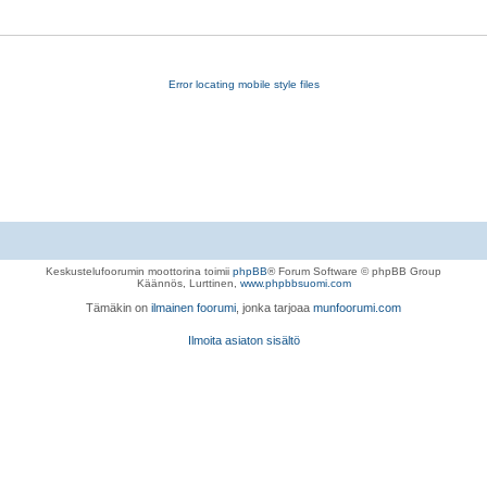
Error locating mobile style files
Keskustelufoorumin moottorina toimii
phpBB
® Forum Software © phpBB Group
Käännös, Lurttinen,
www.phpbbsuomi.com
Tämäkin on
ilmainen foorumi
, jonka tarjoaa
munfoorumi.com
Ilmoita asiaton sisältö