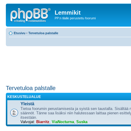
Lemmikit
PP:n tilalle perustettu foorumi
Etusivu
‹
Tervetuloa palstalle
Tervetuloa palstalle
KESKUSTELUALUE
Yleistä
Tietoa foorumin perustamisesta ja syistä sen taustalla. Sisältää
säännöt. Tänne saa lisäksi niin halutessaan laittaa pienen esittel
itsestään.
Valvojat:
Biarritz
,
ViaNocturna
,
Suska