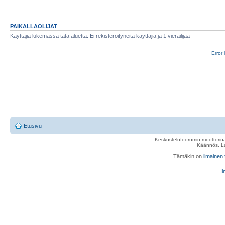
PAIKALLAOLIJAT
Käyttäjiä lukemassa tätä aluetta: Ei rekisteröityneitä käyttäjiä ja 1 vierailijaa
Error 
Etusivu
Keskustelufoorumin moottorina
Käännös, Lu
Tämäkin on
ilmainen
Il